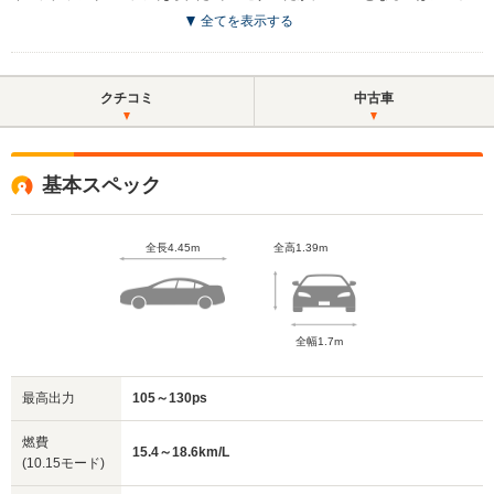
全てを表示する
クチコミ
中古車
基本スペック
全長4.45m
全高1.39m
全幅1.7m
最高出力
105～130ps
燃費
15.4～18.6km/L
(10.15モード)