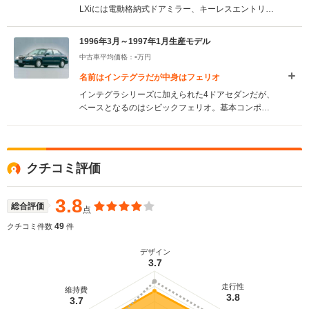
LXiには電動格納式ドアミラー、キーレスエントリ
ー、熱線吸収UVカットガラスが標準装備となるなど
装備の見直しが行われた。(1997.2)
1996年3月～1997年1月生産モデル
-
中古車平均価格：
万円
名前はインテグラだが中身はフェリオ
インテグラシリーズに加えられた4ドアセダンだが、
ベースとなるのはシビックフェリオ。基本コンポー
ネンツはフェリオ譲りだが、ヘッドライトやフロン
トグリル、リアランプはSJオリジナルのデザインと
なる。4輪ダブルウィッシュボーン式サスペンション
に2タイプの1.5Lの直4VTECエンジンを搭載。駆動
クチコミ評価
方式はFFのみだが、ミッションはエンジンやグレー
ドによって5MT／4AT／CVTを使い分ける。(1996.3)
3.8
総合評価
点
49
クチコミ件数
件
デザイン
3.7
走行性
維持費
3.8
3.7