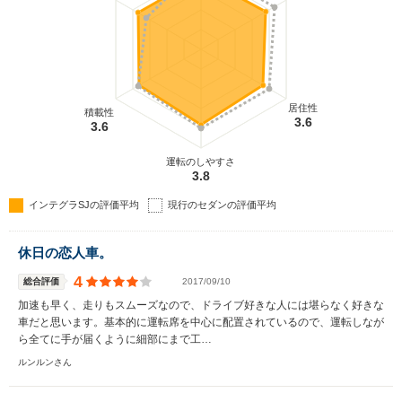
居住性
積載性
3.6
3.6
運転のしやすさ
3.8
インテグラSJの評価平均
現行のセダンの評価平均
休日の恋人車。
4
総合評価
2017/09/10
加速も早く、走りもスムーズなので、ドライブ好きな人には堪らなく好きな
車だと思います。基本的に運転席を中心に配置されているので、運転しなが
ら全てに手が届くように細部にまで工…
ルンルンさん