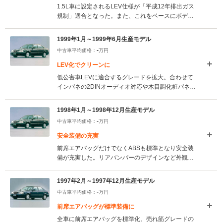
1.5L車に設定されるLEV仕様が「平成12年排出ガス
規制」適合となった。また、これをベースにボディ
同色サイドプロテクターやCDオーディオなどを備え
る特別仕様車「クリーンエディション」が設定され
1999年1月～1999年6月生産モデル
た。(1999.7)
-
中古車平均価格：
万円
LEV化でクリーンに
低公害車LEVに適合するグレードを拡大。合わせて
インパネの2DINオーディオ対応や木目調化粧パネル
が採用されたほか、ATから無段変速CVTマルチマチ
ックSへの変更も行っている。(1999.1)
1998年1月～1998年12月生産モデル
-
中古車平均価格：
万円
安全装備の充実
前席エアバッグだけでなくABSも標準となり安全装
備が充実した。リアバンパーのデザインなど外観や
内装色の変更も行った。(1998.1)
1997年2月～1997年12月生産モデル
-
中古車平均価格：
万円
前席エアバッグが標準装備に
全車に前席エアバッグを標準化。売れ筋グレードの