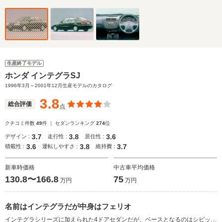
生産終了モデル
ホンダ インテグラSJ
1996年3月～2001年12月生産モデルのカタログ
3.8
総合評価
点
クチコミ件数
49
件 ｜ セダンランキング
274
位
3.7
3.8
3.6
デザイン :
走行性 :
居住性 :
3.6
3.8
3.7
積載性 :
運転しやすさ :
維持費 :
新車時価格
中古車平均価格
130.8〜166.8
75
万円
万円
名前はインテグラだが中身はフェリオ
インテグラシリーズに加えられた4ドアセダンだが、ベースとなるのはシビックフェリオ。基本コンポーネンツはフェリオ譲りだが、ヘッドライトやフロントグリル、リアランプはSJオリジナルのデザインとなる。4輪ダブルウィッシュボーン式サスペンションに2タイプの1.5Lの直4VTECエンジンを搭載。駆動方式はFFのみだが、ミッションはエンジンやグレードによって5MT／4AT／CVTを使い分ける。(1996.3)