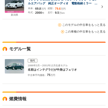
ルエアバッグ 純正オーディオ 電動格納ミラー
ABS ドアバイザー キーレスエントリー 純正ホイ
本体：
69.8
総額：
79.6
万円
万円
ールキャップ
年式：
2000
走行：
9.5
年
万km
新潟県
このモデルの中古車をもっと見る
この車種の中古車をもっと見る
モデル一覧
初代
1996年3月～2001年12月生産モデル
名前はインテグラだが中身はフェリオ
75
中古車平均価格：
万円
燃費情報