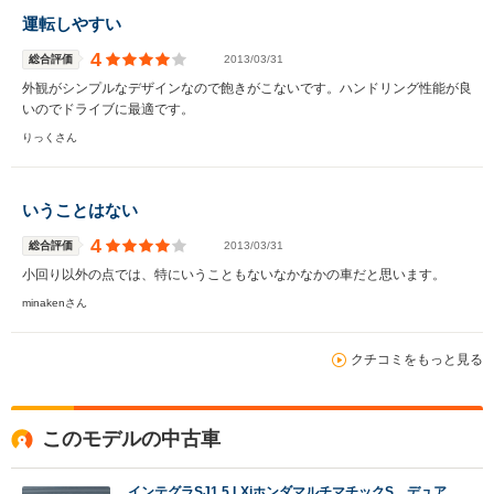
運転しやすい
4
総合評価
2013/03/31
外観がシンプルなデザインなので飽きがこないです。ハンドリング性能が良
いのでドライブに最適です。
りっくさん
いうことはない
4
総合評価
2013/03/31
小回り以外の点では、特にいうこともないなかなかの車だと思います。
minakenさん
クチコミをもっと見る
このモデルの中古車
インテグラSJ1.5 LXiホンダマルチマチックS デュア