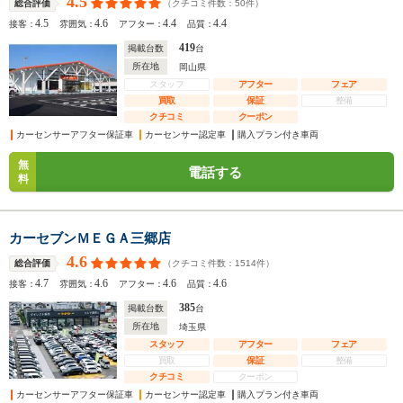
4.5
（クチコミ件数：
50
件）
総合評価
4.5
4.6
4.4
4.4
接客：
雰囲気：
アフター：
品質：
419
掲載台数
台
所在地
岡山県
スタッフ
アフター
フェア
買取
保証
整備
クチコミ
クーポン
カーセンサーアフター保証車
カーセンサー認定車
購入プラン付き車両
無
電話する
料
カーセブンＭＥＧＡ三郷店
4.6
（クチコミ件数：
1514
件）
総合評価
4.7
4.6
4.6
4.6
接客：
雰囲気：
アフター：
品質：
385
掲載台数
台
所在地
埼玉県
スタッフ
アフター
フェア
買取
保証
整備
クチコミ
クーポン
カーセンサーアフター保証車
カーセンサー認定車
購入プラン付き車両