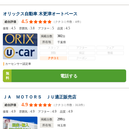
オリックス自動車 木更津オートベース
4.5
（クチコミ件数：
4
件）
総合評価
4.5
3.8
5
4.5
接客：
雰囲気：
アフター：
品質：
302
掲載台数
台
所在地
千葉県
スタッフ
アフター
フェア
買取
保証
整備
クチコミ
クーポン
カーセンサー認定車
無
電話する
料
ＪＡ ＭＯＴＯＲＳ ＪＵ適正販売店
4.9
（クチコミ件数：
313
件）
総合評価
4.9
4.9
4.9
4.9
接客：
雰囲気：
アフター：
品質：
299
掲載台数
台
所在地
埼玉県