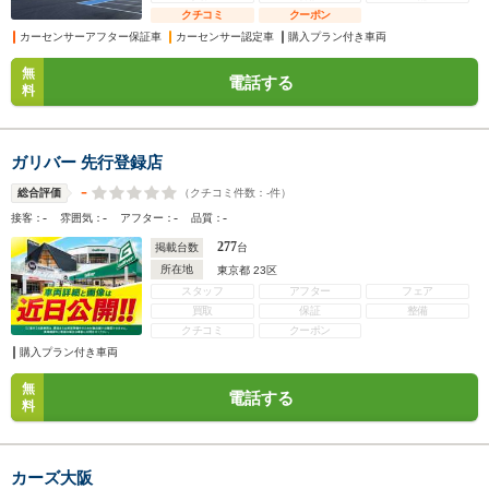
クチコミ
クーポン
カーセンサーアフター保証車
カーセンサー認定車
購入プラン付き車両
無
電話する
料
ガリバー 先行登録店
-
（クチコミ件数：
-
件）
総合評価
-
-
-
-
接客：
雰囲気：
アフター：
品質：
277
掲載台数
台
所在地
東京都 23区
スタッフ
アフター
フェア
買取
保証
整備
クチコミ
クーポン
購入プラン付き車両
無
電話する
料
カーズ大阪