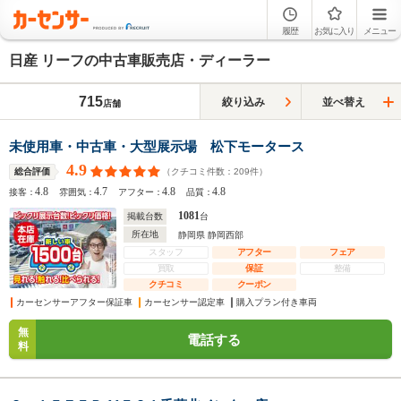
履歴
お気に入り
メニュー
日産 リーフの中古車販売店・ディーラー
715
絞り込み
並べ替え
店舗
未使用車・中古車・大型展示場 松下モータース
4.9
（クチコミ件数：
209
件）
総合評価
4.8
4.7
4.8
4.8
接客：
雰囲気：
アフター：
品質：
1081
掲載台数
台
所在地
静岡県 静岡西部
スタッフ
アフター
フェア
買取
保証
整備
クチコミ
クーポン
カーセンサーアフター保証車
カーセンサー認定車
購入プラン付き車両
無
電話する
料