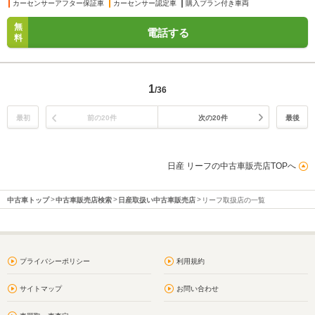
カーセンサーアフター保証車
カーセンサー認定車
購入プラン付き車両
無
電話する
料
1
/36
最初
前の20件
次の20件
最後
日産 リーフの中古車販売店TOPへ
中古車トップ
中古車販売店検索
日産取扱い中古車販売店
リーフ取扱店の一覧
プライバシーポリシー
利用規約
サイトマップ
お問い合わせ