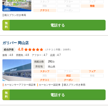
スタッフ
アフター
フェア
買取
保証
整備
クチコミ
クーポン
購入プラン付き車両
無
電話する
料
ガリバー 岡山店
4.8
（クチコミ件数：
168
件）
総合評価
4.8
4.8
4.7
4.7
接客：
雰囲気：
アフター：
品質：
292
掲載台数
台
所在地
岡山県
スタッフ
アフター
フェア
買取
保証
整備
クチコミ
クーポン
カーセンサーアフター保証車
カーセンサー認定車
購入プラン付き車両
無
電話する
料