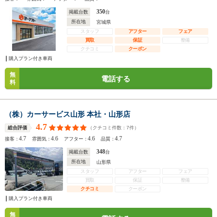
350
掲載台数
台
所在地
宮城県
スタッフ
アフター
フェア
買取
保証
整備
クチコミ
クーポン
購入プラン付き車両
無
電話する
料
（株）カーサービス山形 本社・山形店
4.7
（クチコミ件数：
7
件）
総合評価
4.7
4.6
4.6
4.7
接客：
雰囲気：
アフター：
品質：
348
掲載台数
台
所在地
山形県
スタッフ
アフター
フェア
買取
保証
整備
クチコミ
クーポン
購入プラン付き車両
無