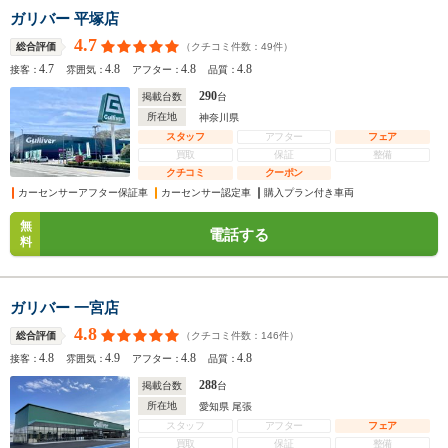
ガリバー 平塚店
4.7
（クチコミ件数：
49
件）
総合評価
4.7
4.8
4.8
4.8
接客：
雰囲気：
アフター：
品質：
290
掲載台数
台
所在地
神奈川県
スタッフ
アフター
フェア
買取
保証
整備
クチコミ
クーポン
カーセンサーアフター保証車
カーセンサー認定車
購入プラン付き車両
無
電話する
料
ガリバー 一宮店
4.8
（クチコミ件数：
146
件）
総合評価
4.8
4.9
4.8
4.8
接客：
雰囲気：
アフター：
品質：
288
掲載台数
台
所在地
愛知県 尾張
スタッフ
アフター
フェア
買取
保証
整備