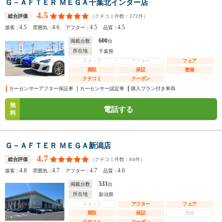
Ｇ－ＡＦＴＥＲ ＭＥＧＡ千葉北インター店
4.5
（クチコミ件数：
172
件）
総合評価
4.5
4.6
4.5
4.5
接客：
雰囲気：
アフター：
品質：
600
掲載台数
台
所在地
千葉県
スタッフ
アフター
フェア
買取
保証
整備
クチコミ
クーポン
カーセンサーアフター保証車
カーセンサー認定車
購入プラン付き車両
無
電話する
料
Ｇ－ＡＦＴＥＲ ＭＥＧＡ新潟店
4.7
（クチコミ件数：
64
件）
総合評価
4.8
4.7
4.7
4.6
接客：
雰囲気：
アフター：
品質：
533
掲載台数
台
所在地
新潟県
スタッフ
アフター
フェア
買取
保証
整備
クチコミ
クーポン