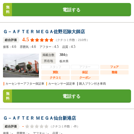
無
電話する
料
Ｇ－ＡＦＴＥＲ ＭＥＧＡ佐野厄除大師店
4.5
（クチコミ件数：
210
件）
総合評価
4.6
4.6
4.5
4.5
接客：
雰囲気：
アフター：
品質：
384
掲載台数
台
所在地
栃木県
スタッフ
アフター
フェア
買取
保証
整備
クチコミ
クーポン
カーセンサーアフター保証車
カーセンサー認定車
購入プラン付き車両
無
電話する
料
Ｇ－ＡＦＴＥＲ ＭＥＧＡ仙台新港店
-
（クチコミ件数：
-
件）
総合評価
-
-
-
-
接客：
雰囲気：
アフター：
品質：