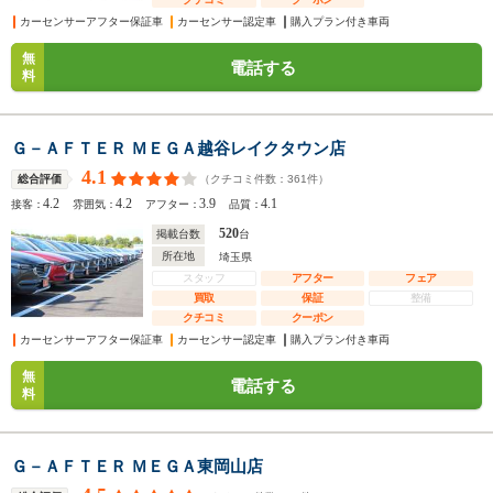
カーセンサーアフター保証車
カーセンサー認定車
購入プラン付き車両
無
電話する
料
Ｇ－ＡＦＴＥＲ ＭＥＧＡ越谷レイクタウン店
4.1
（クチコミ件数：
361
件）
総合評価
4.2
4.2
3.9
4.1
接客：
雰囲気：
アフター：
品質：
520
掲載台数
台
所在地
埼玉県
スタッフ
アフター
フェア
買取
保証
整備
クチコミ
クーポン
カーセンサーアフター保証車
カーセンサー認定車
購入プラン付き車両
無
電話する
料
Ｇ－ＡＦＴＥＲ ＭＥＧＡ東岡山店