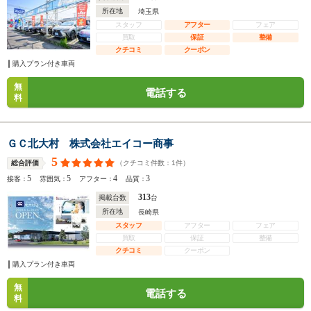
所在地
埼玉県
スタッフ
アフター
フェア
買取
保証
整備
クチコミ
クーポン
購入プラン付き車両
無
電話する
料
ＧＣ北大村 株式会社エイコー商事
5
（クチコミ件数：
1
件）
総合評価
5
5
4
3
接客：
雰囲気：
アフター：
品質：
313
掲載台数
台
所在地
長崎県
スタッフ
アフター
フェア
買取
保証
整備
クチコミ
クーポン
購入プラン付き車両
無
電話する
料