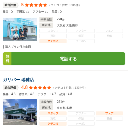
5
（クチコミ件数：
605
件）
総合評価
5
5
5
5
接客：
雰囲気：
アフター：
品質：
270
掲載台数
台
所在地
大阪府 大阪南部
スタッフ
アフター
フェア
買取
保証
整備
クチコミ
クーポン
購入プラン付き車両
無
電話する
料
ガリバー 瑞穂店
4.8
（クチコミ件数：
1334
件）
総合評価
4.8
4.8
4.7
4.8
接客：
雰囲気：
アフター：
品質：
261
掲載台数
台
所在地
東京都 多摩
スタッフ
アフター
フェア
買取
保証
整備
クチコミ
クーポン