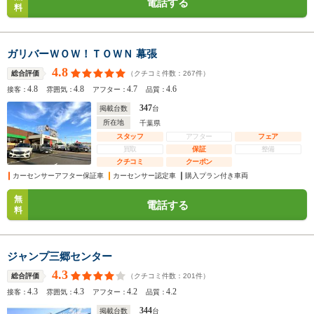
電話する
料
ガリバーＷＯＷ！ＴＯＷＮ 幕張
4.8
（クチコミ件数：
267
件）
総合評価
4.8
4.8
4.7
4.6
接客：
雰囲気：
アフター：
品質：
347
掲載台数
台
所在地
千葉県
スタッフ
アフター
フェア
買取
保証
整備
クチコミ
クーポン
カーセンサーアフター保証車
カーセンサー認定車
購入プラン付き車両
無
電話する
料
ジャンプ三郷センター
4.3
（クチコミ件数：
201
件）
総合評価
4.3
4.3
4.2
4.2
接客：
雰囲気：
アフター：
品質：
344
掲載台数
台