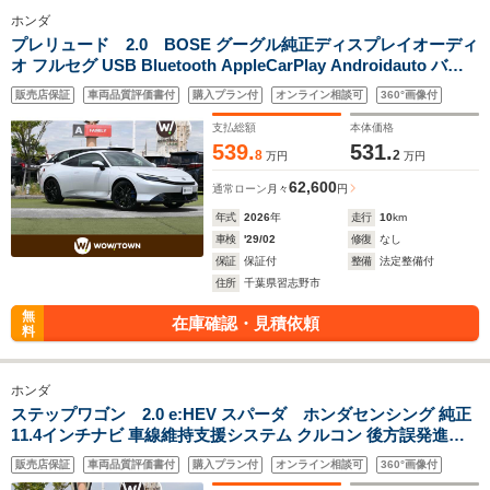
ホンダ
プレリュード 2.0 BOSE グーグル純正ディスプレイオーディ
オ フルセグ USB Bluetooth AppleCarPlay Androidauto バッ
クカメラ 本革 ホンダセンシング ETC BSI ワイヤレス充電 プラ
販売店保証
車両品質評価書付
購入プラン付
オンライン相談可
360°画像付
ズマクラスター 前席シートヒーター
支払総額
本体価格
539.
531.
8
2
万円
万円
62,600
通常ローン
月々
円
年式
2026
年
走行
10
km
車検
'29/02
修復
なし
保証
保証付
整備
法定整備付
住所
千葉県習志野市
無
在庫確認・見積依頼
料
ホンダ
ステップワゴン 2.0 e:HEV スパーダ ホンダセンシング 純正
11.4インチナビ 車線維持支援システム クルコン 後方誤発進抑
制機能 誤発進抑制機能 両側パワースライドドア 地デジTV DVD
販売店保証
車両品質評価書付
購入プラン付
オンライン相談可
360°画像付
CD Bluetooth マルチビューカメラシステム ETC 純正16インチ