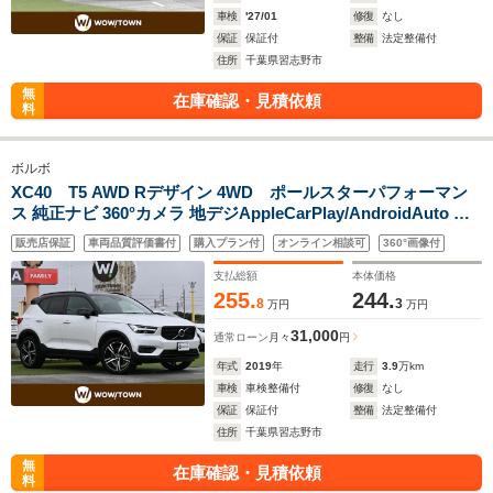
車検
'27/01
修復
なし
保証
保証付
整備
法定整備付
住所
千葉県習志野市
無
在庫確認・見積依頼
料
ボルボ
XC40 T5 AWD Rデザイン 4WD ポールスターパフォーマン
ス 純正ナビ 360°カメラ 地デジAppleCarPlay/AndroidAuto パ
ワーバックドア LEDライト Pシート シートH アダプティブクル
販売店保証
車両品質評価書付
購入プラン付
オンライン相談可
360°画像付
ーズコントロール Bluetooth
支払総額
本体価格
255.
244.
8
3
万円
万円
31,000
通常ローン
月々
円
年式
2019
年
走行
3.9
万km
車検
車検整備付
修復
なし
保証
保証付
整備
法定整備付
住所
千葉県習志野市
無
在庫確認・見積依頼
料