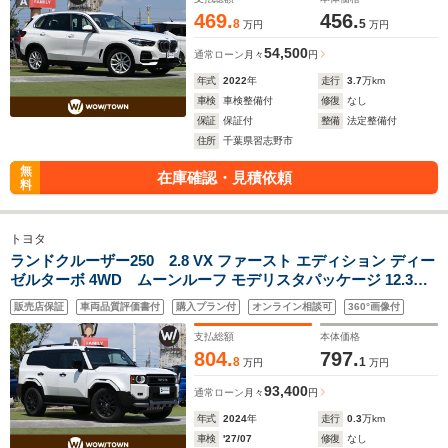
469.
456.
8
5
万円
万円
54,500
通常ローン
月々
円
年式
2022
年
走行
3.7
万km
車検
車検整備付
修復
なし
保証
保証付
整備
法定整備付
住所
千葉県習志野市
無
在庫確認・見積依頼
料
トヨタ
ランドクルーザー250 2.8 VX ファースト エディション ディー
ゼルターボ 4WD ムーンルーフ モデリスタパッケージ 12.3イ
ンチナビ JBLサウンド 丸型LEDヘッドランプ パワーバックド
販売店保証
車両品質評価書付
購入プラン付
オンライン相談可
360°画像付
ア パノラミックビューモニター デジタルインナーミラー ドラ
イブレコーダー レザーシート パワーシート ETC2.0
支払総額
本体価格
804.
797.
8
1
万円
万円
93,400
通常ローン
月々
円
年式
2024
年
走行
0.3
万km
車検
'27/07
修復
なし