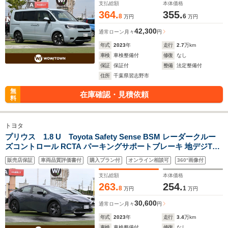
AW
支払総額
本体価格
364.
355.
8
6
万円
万円
42,300
通常ローン
月々
円
年式
2023
年
走行
2.7
万km
車検
車検整備付
修復
なし
保証
保証付
整備
法定整備付
住所
千葉県習志野市
無
在庫確認・見積依頼
料
トヨタ
プリウス 1.8 U Toyota Safety Sense BSM レーダークルー
ズコントロール RCTA パーキングサポートブレーキ 地デジTV
Bluetooth ステアリングヒーター ETC2.0 クリアランスソナー
販売店保証
車両品質評価書付
購入プラン付
オンライン相談可
360°画像付
純正17インチアルミホイル バックカメラ
支払総額
本体価格
263.
254.
8
1
万円
万円
30,600
通常ローン
月々
円
年式
2023
年
走行
3.4
万km
車検
車検整備付
修復
なし