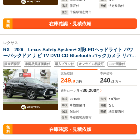
保証
保証付
整備
法定整備付
住所
千葉県習志野市
無
在庫確認・見積依頼
料
レクサス
RX 200t Lexus Safety System+ 3眼LEDヘッドライト パワ
ーバックドア ナビ TV DVD CD Bluetooth バックカメラ リバー
ス連動ドアミラー ETC2.0
販売店保証
車両品質評価書付
購入プラン付
オンライン相談可
360°画像付
支払総額
本体価格
249.
240.
8
1
万円
万円
30,200
通常ローン
月々
円
年式
2016
年
走行
7.0
万km
車検
車検整備付
修復
なし
保証
保証付
整備
法定整備付
住所
千葉県習志野市
無
在庫確認・見積依頼
料