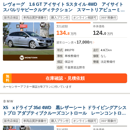
レヴォーグ 1.6 GT アイサイト Sスタイル 4WD アイサイト
スバルリヤビークルディテクション スマートリアビューミラ
ー 純正SDナビ 地デジTV DVD CD Bluetooth フロント サイド
販売店保証
車両品質評価書付
購入プラン付
オンライン相談可
360°画像付
バックカメラ 運転席パワーシート 前席シートヒーター ETC 純
正18インチアルミAW
支払総額
本体価格
134.
124.
8
0
万円
万円
17,000
通常ローン
月々
円
年式
2017
年
走行
4.6
万km
車検
車検整備付
修復
なし
保証
保証付
整備
法定整備付
住所
千葉県習志野市
無
在庫確認・見積依頼
料
カーセンサーアフター保証がBプランに付いています
ＢＭＷ
X5 xドライブ 35d 4WD 黒レザーシート ドライビングアシス
トプロ アダプティブクルーズコントロール レーンコントロー
ルアシスト レーンチェンジアシスト アダプティブLEDヘッドラ
販売店保証
車両品質評価書付
購入プラン付
オンライン相談可
360°画像付
イト アンビエントライト パーキングアシストプラス
支払総額
本体価格