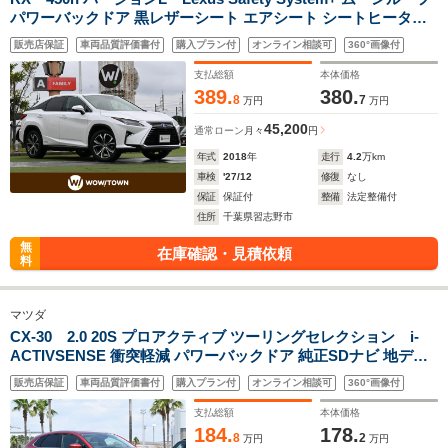
パワーバックドア 黒レザーシート エアシート シートヒーター
純正SDナビ TV BD DVD CD Bluetooth パノラミックビューモ
販売店保証
車両品質評価書付
購入プラン付
オンライン相談可
360°画像付
ニター ヘッドアップディスプレイ 3眼LEDヘッドライト
支払総額
本体価格
389.
380.
8
7
万円
万円
45,200
通常ローン
月々
円
年式
2018
年
走行
4.2
万km
車検
'27/12
修復
なし
保証
保証付
整備
法定整備付
住所
千葉県習志野市
無
在庫確認・見積依頼
料
マツダ
CX-30 2.0 20S プロアクティブ ツーリングセレクション i-
ACTIVSENSE 衝突軽減 パワーバックドア 純正SDナビ 地デジ
TV DVD CD Bluetooth Apple CarPlay Android Auto 全方位モ
販売店保証
車両品質評価書付
購入プラン付
オンライン相談可
360°画像付
ニター ドラレコ(前後) 前席シートヒーター 革巻きステア
リング ETC LEDヘッドライト
支払総額
本体価格
184.
178.
8
2
万円
万円