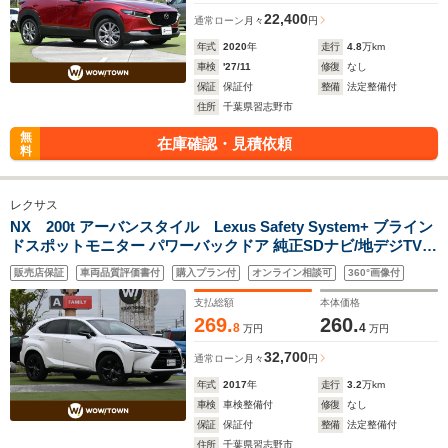
22,400
通常ローン
月々
円
年式
2020
年
走行
4.8
万km
車検
'27/11
修復
なし
保証
保証付
整備
法定整備付
住所
千葉県習志野市
無
在庫確認・見積依頼
料
レクサス
NX 200t アーバンスタイル Lexus Safety System+ ブライン
ドスポットモニター パワーバックドア 純正SDナビ/地デジTV
DVD/CD BTパノラミックビューモニタ 革巻きステアリング ス
販売店保証
車両品質評価書付
購入プラン付
オンライン相談可
360°画像付
テアリングヒーター クリアランスソナースマートキー
支払総額
本体価格
269.
260.
8
4
万円
万円
32,700
通常ローン
月々
円
年式
2017
年
走行
3.2
万km
車検
車検整備付
修復
なし
保証
保証付
整備
法定整備付
住所
千葉県習志野市