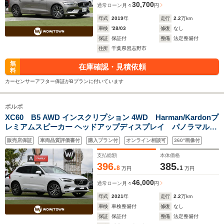
30,700
通常ローン
月々
円
年式
2019
年
走行
2.2
万km
車検
'28/03
修復
なし
保証
保証付
整備
法定整備付
住所
千葉県習志野市
無
在庫確認・見積依頼
料
カーセンサーアフター保証がBプランに付いています
ボルボ
XC60 B5 AWD インスクリプション 4WD Harman/Kardonプ
レミアムスピーカー ヘッドアップディスプレイ パノラマルー
フ 黒革シート アダプティブクルーズ パワーシート パワーバ
販売店保証
車両品質評価書付
購入プラン付
オンライン相談可
360°画像付
ックドア アダプティブLEDライト 純正ナビ 360°カメラ
AppleCarPlay TV
支払総額
本体価格
396.
385.
8
1
万円
万円
46,000
通常ローン
月々
円
年式
2021
年
走行
2.2
万km
車検
車検整備付
修復
なし
保証
保証付
整備
法定整備付