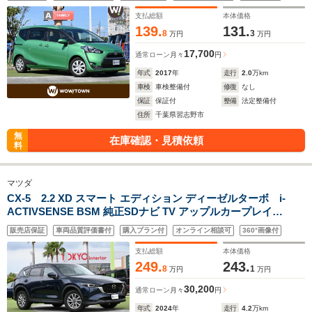
トキー
支払総額
本体価格
139.
131.
8
3
万円
万円
17,700
通常ローン
月々
円
年式
2017
年
走行
2.0
万km
車検
車検整備付
修復
なし
保証
保証付
整備
法定整備付
住所
千葉県習志野市
無
在庫確認・見積依頼
料
マツダ
CX-5 2.2 XD スマート エディション ディーゼルターボ i-
ACTIVSENSE BSM 純正SDナビ TV アップルカープレイ
Bluetooth 全方位モニター ドライブレコーダー ステアリングス
販売店保証
車両品質評価書付
購入プラン付
オンライン相談可
360°画像付
イッチ ETC LEDヘッドライト コーナーセンサー 17インチアル
ミホイル
支払総額
本体価格
249.
243.
8
1
万円
万円
30,200
通常ローン
月々
円
年式
2024
年
走行
4.2
万km