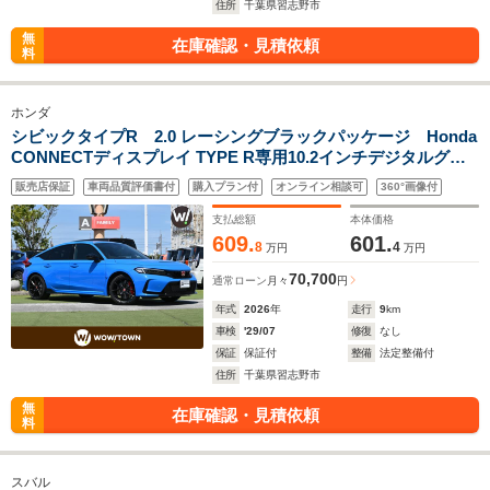
住所
千葉県習志野市
無
在庫確認・見積依頼
料
ホンダ
シビックタイプR 2.0 レーシングブラックパッケージ Honda
CONNECTディスプレイ TYPE R専用10.2インチデジタルグラ
フィックメーター TV Apple CarPlay Android Auto Bluetooth
販売店保証
車両品質評価書付
購入プラン付
オンライン相談可
360°画像付
バックカメラ ETC2.0 ブレンボ製キャリバー Honda LogR
Racing Black Package専用装備
支払総額
本体価格
609.
601.
8
4
万円
万円
70,700
通常ローン
月々
円
年式
2026
年
走行
9
km
車検
'29/07
修復
なし
保証
保証付
整備
法定整備付
住所
千葉県習志野市
無
在庫確認・見積依頼
料
スバル