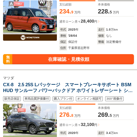
ー
支払総額
本体価格
234.
228.
9
5
万円
万円
28,400
通常ローン
月々
円
年式
2025
年
走行
1.0
万km
車検
'28/04
修復
なし
保証
保証付
整備
法定整備付
住所
千葉県習志野市
無
在庫確認・見積依頼
料
マツダ
CX-8 2.5 25S Lパッケージ スマートブレーキサポート BSM
HUD サンルーフ パワーバックドア ホワイトレザーシート シー
トヒーター ナビ TV Bluetooth 全方位モニター ドライブレコー
販売店保証
車両品質評価書付
購入プラン付
オンライン相談可
360°画像付
ダー ETC LEDヘッドライト
支払総額
本体価格
276.
269.
8
5
万円
万円
32,100
通常ローン
月々
円
年式
2020
年
走行
3.4
万km