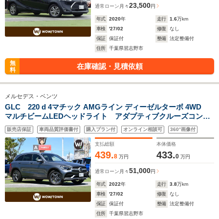
23,500
通常ローン
月々
円
年式
2020
年
走行
1.6
万km
車検
'27/02
修復
なし
保証
保証付
整備
法定整備付
住所
千葉県習志野市
無
在庫確認・見積依頼
料
メルセデス・ベンツ
GLC 220 d 4マチック AMGライン ディーゼルターボ 4WD
マルチビームLEDヘッドライト アダプティブクルーズコント
ロール レーンチェンジアシスト アクティブステアリングア
販売店保証
車両品質評価書付
購入プラン付
オンライン相談可
360°画像付
シスト ブライングスポットアシスト マルチカラーアンビエ
ントライト
支払総額
本体価格
439.
433.
8
0
万円
万円
51,000
通常ローン
月々
円
年式
2022
年
走行
3.8
万km
車検
'27/02
修復
なし
保証
保証付
整備
法定整備付
住所
千葉県習志野市