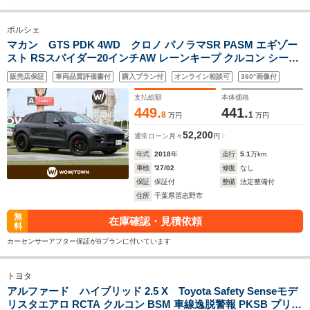
ポルシェ
マカン GTS PDK 4WD クロノ パノラマSR PASM エギゾー
スト RSスパイダー20インチAW レーンキープ クルコン シート
H Pバックドア スポーツテールパイプ コーナーセンサー レッド
販売店保証
車両品質評価書付
購入プラン付
オンライン相談可
360°画像付
キャリパー 純正PCMナビ Bカメラ Bluetooth
支払総額
本体価格
449.
441.
8
1
万円
万円
52,200
通常ローン
月々
円
年式
2018
年
走行
5.1
万km
車検
'27/02
修復
なし
保証
保証付
整備
法定整備付
住所
千葉県習志野市
無
在庫確認・見積依頼
料
カーセンサーアフター保証がBプランに付いています
トヨタ
アルファード ハイブリッド 2.5 X Toyota Safety Senseモデ
リスタエアロ RCTA クルコン BSM 車線逸脱警報 PKSB プリク