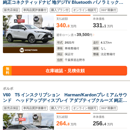
純正コネクティッドナビ 地デジTV Bluetooth パノラミックビ
ューモニター デジタルインナーミラー ヘッドアップディスプレ
販売店保証
車両品質評価書付
購入プラン付
オンライン相談可
360°画像付
イ 運転席パワーシート ハーフレザーシート ETC2.0 LEDヘッド
ライト
支払総額
本体価格
340.
331.
8
1
万円
万円
39,500
通常ローン
月々
円
年式
2021
年
走行
4.1
万km
車検
車検整備付
修復
なし
保証
保証付
整備
法定整備付
住所
千葉県習志野市
無
在庫確認・見積依頼
料
ボルボ
V60 T5 インスクリプション Harman/Kardonプレミアムサウ
ンド ヘッドアップディスプレイ アダプティブクルーズ 純正
HDDナビ 360°カメラ 地デジ AppleCarPlay/AndroidAuto対応
販売店保証
車両品質評価書付
購入プラン付
オンライン相談可
360°画像付
アダプティブLEDヘッドライト アンバーレザーシート Pシート
支払総額
本体価格
264.
256.
8
4
万円
万円