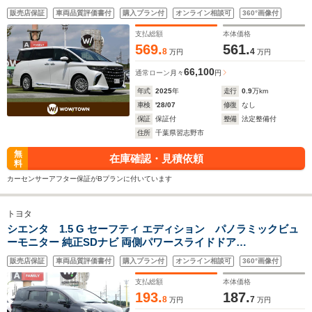
ラ 両側パワスラ 14int純正コネクティッドナビ 地デジTV Apple
販売店保証
車両品質評価書付
購入プラン付
オンライン相談可
360°画像付
CarPlay Android Auto対応 Bluetooth パノラミックビューモ
ニター
支払総額
本体価格
569.
561.
8
4
万円
万円
66,100
通常ローン
月々
円
年式
2025
年
走行
0.9
万km
車検
'28/07
修復
なし
保証
保証付
整備
法定整備付
住所
千葉県習志野市
無
在庫確認・見積依頼
料
カーセンサーアフター保証がBプランに付いています
トヨタ
シエンタ 1.5 G セーフティ エディション パノラミックビュ
ーモニター 純正SDナビ 両側パワースライドドア
ToyotaSafetySense 地デジTV DVD CD Bluetooth ドライブレ
販売店保証
車両品質評価書付
購入プラン付
オンライン相談可
360°画像付
コーダー ステアリングヒーター ETC2.0 LEDヘッドライト フォ
グライト クリアランスソナー
支払総額
本体価格
193.
187.
8
7
万円
万円