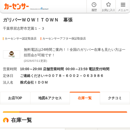
履歴
お気に入り
メニュー
ガリバーＷＯＷ！ＴＯＷＮ 幕張
千葉県習志野市芝園１－３
カーセンサー認定取扱店
カーセンサーアフター保証取扱店
無料電話は24時間ご案内！！全国のガリバー在庫も見たい方は一
括照会が可能です！
(2026/07/11更新)
営業時間
10:00～20:00 店舗営業時間 00:00～23:59 電話受付時間
定休日
ご連絡ください⇒００７８－６００２－０６３９８６
法人名
株式会社ＩＤＯＭ
お店TOP
地図&アクセス
在庫一覧
クチコミ
在庫一覧