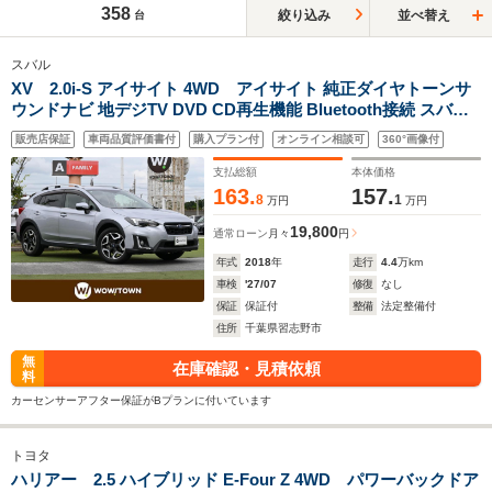
358
絞り込み
並べ替え
台
スバル
XV 2.0i-S アイサイト 4WD アイサイト 純正ダイヤトーンサ
ウンドナビ 地デジTV DVD CD再生機能 Bluetooth接続 スバル
リヤビークルディテクション 革巻きステアリング ステアリング
販売店保証
車両品質評価書付
購入プラン付
オンライン相談可
360°画像付
スイッチ パドルシフト ETC LEDヘッドライト フォグライト
4WD
支払総額
本体価格
163.
157.
8
1
万円
万円
19,800
通常ローン
月々
円
年式
2018
年
走行
4.4
万km
車検
'27/07
修復
なし
保証
保証付
整備
法定整備付
住所
千葉県習志野市
無
在庫確認・見積依頼
料
カーセンサーアフター保証がBプランに付いています
トヨタ
ハリアー 2.5 ハイブリッド E-Four Z 4WD パワーバックドア