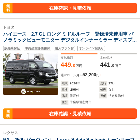
無
在庫確認・見積依頼
料
トヨタ
ハイエース 2.7 GL ロング ミドルルーフ 登録済未使用車 パ
ノラミックビューモニター デジタルインナーミラー ディスプレ
イオーディオ ToyotaSafetySense パワースライドドア
販売店保証
車両品質評価書付
購入プラン付
オンライン相談可
Bluetooth AppleCarPlay AndroidAuto 地デジTV LEDヘッドラ
イト LEDフォグライト
支払総額
本体価格
449.
441.
8
0
万円
万円
52,200
通常ローン
月々
円
年式
2026
年
走行
17
km
車検
'29/04
修復
なし
保証
保証付
整備
法定整備付
住所
千葉県習志野市
無
在庫確認・見積依頼
料
レクサス
RX 450h バージョンL Lexus Safety System+ ムーンルーフ