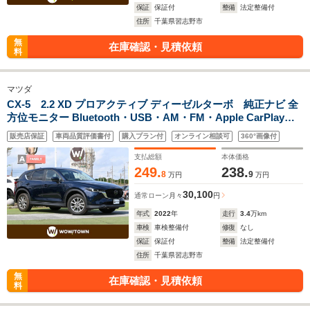
保証
保証付
整備
法定整備付
住所
千葉県習志野市
無
在庫確認・見積依頼
料
マツダ
CX-5 2.2 XD プロアクティブ ディーゼルターボ 純正ナビ 全
方位モニター Bluetooth・USB・AM・FM・Apple CarPlay・
Android Auto ETC 前後ドライブレコーダー アドバンスト
販売店保証
車両品質評価書付
購入プラン付
オンライン相談可
360°画像付
SCBS レーダークルーズコントロール BSM パワーリフトゲー
ト 運転席パワーシート
支払総額
本体価格
249.
238.
8
9
万円
万円
30,100
通常ローン
月々
円
年式
2022
年
走行
3.4
万km
車検
車検整備付
修復
なし
保証
保証付
整備
法定整備付
住所
千葉県習志野市
無
在庫確認・見積依頼
料