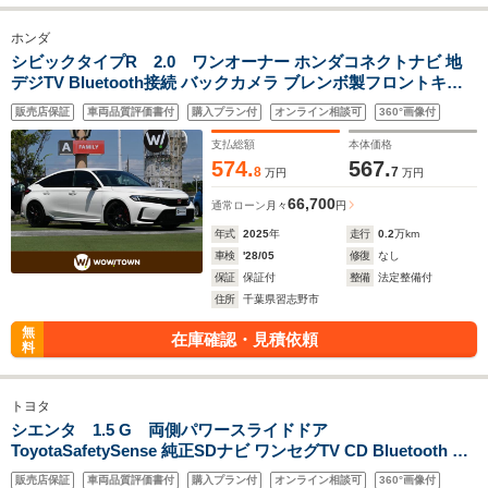
ホンダ
シビックタイプR 2.0 ワンオーナー ホンダコネクトナビ 地
デジTV Bluetooth接続 バックカメラ ブレンボ製フロントキャ
リパー ホンダセンシング ブラインドスポットインフォメーショ
販売店保証
車両品質評価書付
購入プラン付
オンライン相談可
360°画像付
ン ETC2.0 LEDヘッドライト LEDヘッドライト
支払総額
本体価格
574.
567.
8
7
万円
万円
66,700
通常ローン
月々
円
年式
2025
年
走行
0.2
万km
車検
'28/05
修復
なし
保証
保証付
整備
法定整備付
住所
千葉県習志野市
無
在庫確認・見積依頼
料
トヨタ
シエンタ 1.5 G 両側パワースライドドア
ToyotaSafetySense 純正SDナビ ワンセグTV CD Bluetooth バ
ックカメラ ドライブレコーダー ETC ウインカーミラー スマー
販売店保証
車両品質評価書付
購入プラン付
オンライン相談可
360°画像付