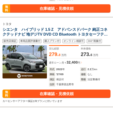
無
在庫確認・見積依頼
料
トヨタ
シエンタ ハイブリッド 1.5 Z アドバンスドパーク 純正コネ
クテッドナビ 地デジTV DVD CD Bluetooth トヨタセーフティ
センス レーダークルーズコントロール 両側パワースライドドア
販売店保証
車両品質評価書付
購入プラン付
オンライン相談可
360°画像付
全方位モニター LEDヘッドライト ステアリングヒーター ETC
支払総額
本体価格
279.
273.
8
6
万円
万円
32,400
通常ローン
月々
円
年式
2022
年
走行
2.2
万km
車検
'27/09
修復
なし
保証
保証付
整備
法定整備付
住所
千葉県習志野市
無
在庫確認・見積依頼
料
カーセンサーアフター保証がBプランに付いています