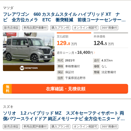
マツダ
フレアワゴン 660 カスタムスタイル ハイブリッド XT ナ
ビ 全方位カメラ ETC 衝突軽減 前後コーナーセンサー
両側パワースライドドア クルーズコントロール シートヒー
販売店保証
車両品質評価書付
購入プラン付
オンライン相談可
360°画像付
ター 後席ロール式サンシェード パドルシフト アイドリン
グストップ スマートキー
支払総額
本体価格
129.
124.
8
5
万円
万円
16,400
通常ローン
月々
円
年式
2021
年
走行
4.3
万km
車検
車検整備付
修復
なし
保証
保証付
整備
法定整備付
住所
千葉県習志野市
無
在庫確認・見積依頼
料
スズキ
ソリオ 1.2 ハイブリッド MZ スズキセーフティサポート 両
側パワースライドドア 純正メモリーナビ 全方位モニター ドラ
イブレコーダー 前席シートヒーター HUD 後席モニター 革巻き
販売店保証
車両品質評価書付
購入プラン付
オンライン相談可
360°画像付
ステアリング LEDヘッドライト コーナーセンサー スマートキ