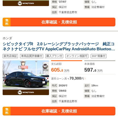
車検
'27/07
修復
なし
保証
保証付
整備
法定整備付
住所
千葉県習志野市
無
在庫確認・見積依頼
料
ホンダ
シビックタイプR 2.0 レーシングブラックパッケージ 純正コ
ネクトナビ フルセグTV AppleCarPlay AndroidAuto Bluetooth
接続 バックカメラ ホンダセンシング アダプティブクルーズコ
販売店保証
車両品質評価書付
購入プラン付
オンライン相談可
360°画像付
ントロール ワイヤレス充電 ステアリングスイッチ ETC2.0 LED
ヘッドライト
支払総額
本体価格
605.
597.
8
6
万円
万円
70,300
通常ローン
月々
円
年式
2026
年
走行
19
km
車検
'29/03
修復
なし
保証
保証付
整備
法定整備付
住所
千葉県習志野市
無
在庫確認・見積依頼
料