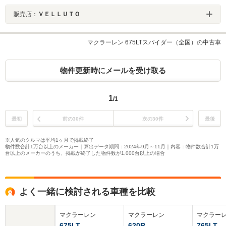
販売店：
ＶＥＬＬＵＴＯ
マクラーレン 675LTスパイダー（全国）の中古車
物件更新時にメールを受け取る
1
/1
最初
前の30件
次の30件
最後
※人気のクルマは平均1ヶ月で掲載終了
物件数合計1万台以上のメーカー｜算出データ期間：2024年9月～11月｜内容：物件数合計1万
台以上のメーカーのうち、掲載が終了した物件数が1,000台以上の場合
よく一緒に検討される車種を比較
マクラーレン
マクラーレン
マクラー
675LT
620R
765LT