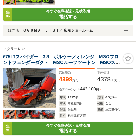
今すぐ在庫確認・見積依頼
無
電話する
料
販売店：
ＯＧＵＭＡ ＬＩＳＴ／ 広尾ショールーム
マクラーレン
675LTスパイダー 3.8 ボルケーノオレンジ MSOフロ
ントフェンダーダクト MSOルーフツートン MSOスポ
ークホイールグロスブラック
支払総額
本体価格
4398
4378.
0
万円
万円
443,100
通常ローン
月々
円
年式
2017
年
走行
0.3
万km
車検
車検整備付
修復
なし
保証
保証無
整備
法定整備付
住所
福岡県直方市
今すぐ在庫確認・見積依頼
無
電話する
料