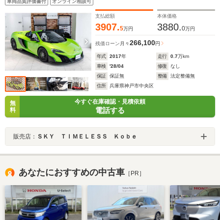
車両品質評価書付
オンライン相談可
トホイールフィニッシュ/スペシャルカラーキャリパー
支払総額
本体価格
3907.
3880.
5
0
万円
万円
266,100
残価ローン
月々
円
年式
2017
年
走行
0.7
万km
車検
'28/04
修復
なし
保証
保証無
整備
法定整備無
住所
兵庫県神戸市中央区
今すぐ在庫確認・見積依頼
無
電話する
料
販売店：
ＳＫＹ ＴＩＭＥＬＥＳＳ Ｋｏｂｅ
あなたにおすすめの中古車
［PR］