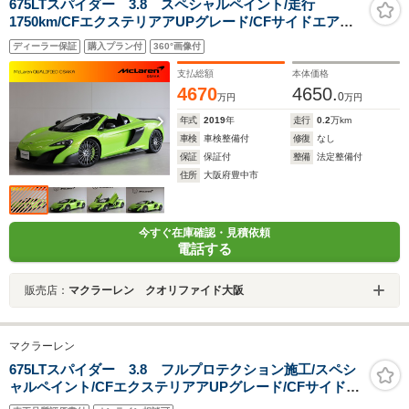
675LTスパイダー 3.8 スペシャルペイント/走行
1750km/CFエクステリアアUPグレード/CFサイドエアイ
ンテーク/ウルトラライトウエイト20スポーク鍛造ホイー
ディーラー保証
購入プラン付
360°画像付
ル/ダイヤモンドカットホイールフィニッシュ/スペシャル
カラーキャリパー
支払総額
本体価格
4670
4650.
0
万円
万円
年式
2019
年
走行
0.2
万km
車検
車検整備付
修復
なし
保証
保証付
整備
法定整備付
住所
大阪府豊中市
今すぐ在庫確認・見積依頼
電話する
販売店：
マクラーレン クオリファイド大阪
マクラーレン
675LTスパイダー 3.8 フルプロテクション施工/スペシ
ャルペイント/CFエクステリアアUPグレード/CFサイドエ
アインテーク/20スポーク鍛造ホイール/ダイヤモンドカッ