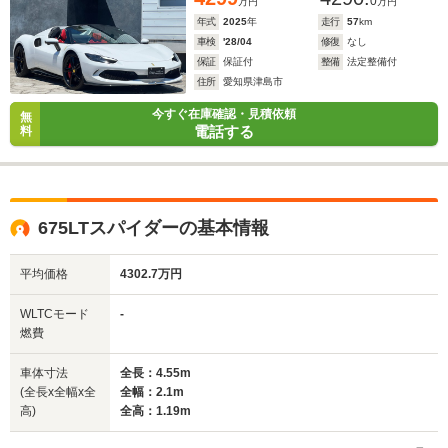
0
万円
万円
年式
2025
年
走行
57
km
車検
'28/04
修復
なし
保証
保証付
整備
法定整備付
住所
愛知県津島市
今すぐ在庫確認・見積依頼
無
電話する
料
675LTスパイダーの基本情報
平均価格
4302.7万円
WLTCモード
-
燃費
車体寸法
全長：4.55m
(全長x全幅x全
全幅：2.1m
高)
全高：1.19m