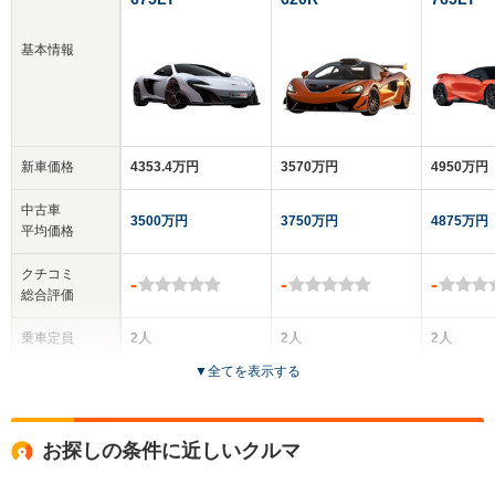
基本情報
新車価格
4353.4万円
3570万円
4950万円
中古車
3500万円
3750万円
4875万円
平均価格
クチコミ
-
-
-
総合評価
乗車定員
2人
2人
2人
▼
全てを表示する
ドア数
2ドア
2ドア
2ドア
全高
全高
全
お探しの条件に近しいクルマ
1.19m
1.19m
1.