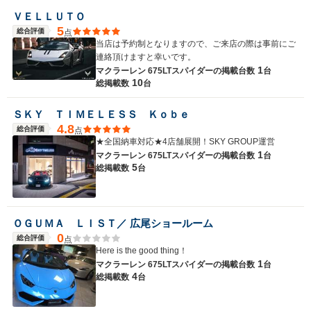
ＶＥＬＬＵＴＯ
5
総合評価
点
当店は予約制となりますので、ご来店の際は事前にご
連絡頂けますと幸いです。
1
マクラーレン 675LTスパイダーの
掲載台数
台
10
総掲載数
台
ＳＫＹ ＴＩＭＥＬＥＳＳ Ｋｏｂｅ
4.8
総合評価
点
★全国納車対応★4店舗展開！SKY GROUP運営
1
マクラーレン 675LTスパイダーの
掲載台数
台
5
総掲載数
台
ＯＧＵＭＡ ＬＩＳＴ／ 広尾ショールーム
0
総合評価
点
Here is the good thing！
1
マクラーレン 675LTスパイダーの
掲載台数
台
4
総掲載数
台