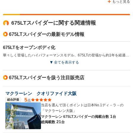
もっと見る
675LTスパイダーに関する関連情報
675LTスパイダーの最新モデル情報
675LTをオープンボディ化
華々しく登場したハイパフォーマンスモデル、675LTの登場から約1年を経過して登場したスパイダーモデル。オープン化に際しては、マクラーレン独自の強固なカーボンコンポジット製バスタブボディがベースであったこともあり、パフォーマンスの低下は無視できるレベルに収まっているという。リトラクタブルハードトップを採用しながら、車重はクーペモデル比で約40kgの増加に抑えられた。エンジンは3.8LのV8ツインターボで、最高出力は車名の通り、675psを発生している（2016.4）
全てを表示する
675LTスパイダーを扱う注目販売店
マクラーレン クオリファイド大阪
5
総合評価
点
当店を選んで頂くポイントは日本No.1ディ－ラ－の
「マクラーレン大阪」
1
マクラーレン 675LTスパイダーの
掲載台数
台
21
総掲載数
台