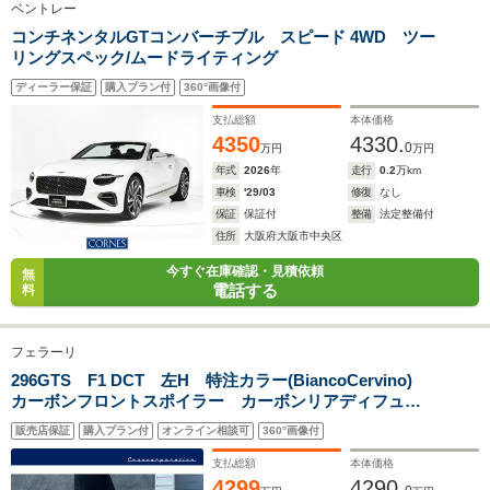
ベントレー
コンチネンタルGTコンバーチブル スピード 4WD ツー
全幅
全幅
全
リングスペック/ムードライティング
サイズ
2.1m
1.95m
1.
全長
全長
(全長x全幅x全高)
4.55m
4.56m
4
ディーラー保証
購入プラン付
360°画像付
支払総額
本体価格
4350
4330.
0
万円
万円
年式
2026
年
走行
0.2
万km
ホイールベース
ホイールベース
ホイー
-m
-m
車検
'29/03
修復
なし
保証
保証付
整備
法定整備付
住所
大阪府大阪市中央区
今すぐ在庫確認・見積依頼
無
電話する
料
WLTCモード
-
-
-
燃費
フェラーリ
296GTS F1 DCT 左H 特注カラー(BiancoCervino)
カーボンフロントスポイラー カーボンリアディフュー
排気量
3799cc
3799cc
3994cc
ザー カーボンインストゥルメントクラスター Fリフタ
販売店保証
購入プラン付
オンライン相談可
360°画像付
ー 20インチ鍛造AW サラウンドビュー
駆動方式
MR
MR
MR
支払総額
本体価格
4299
4290.