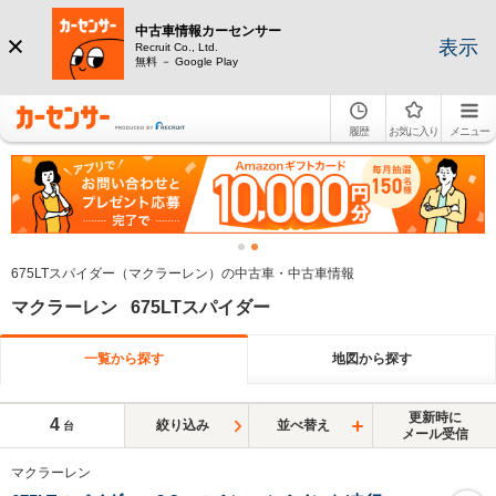
中古車情報カーセンサー
表示
Recruit Co., Ltd.
無料 － Google Play
履歴
お気に入り
メニュー
675LTスパイダー（マクラーレン）の中古車・中古車情報
マクラーレン 675LTスパイダー
一覧から探す
地図から探す
更新時に
4
絞り込み
並べ替え
台
メール受信
マクラーレン