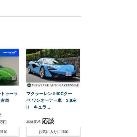
ルトゥーラ
マクラーレン 540Cクー
中古車
ペ ワンオーナー車 3.8左
H キュラ...
円
応談
本体価格
万円
追加
お気に入りに追加