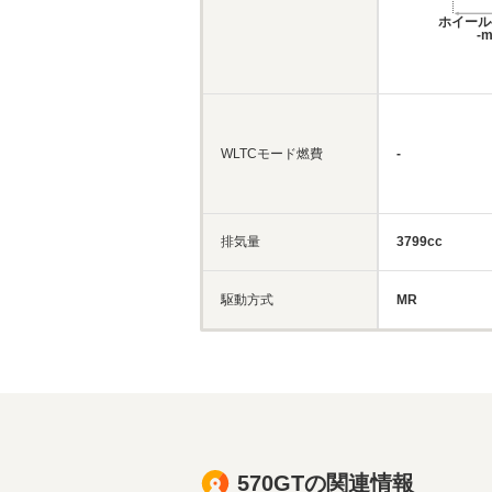
ホイール
-
WLTCモード燃費
-
排気量
3799cc
駆動方式
MR
570GTの関連情報