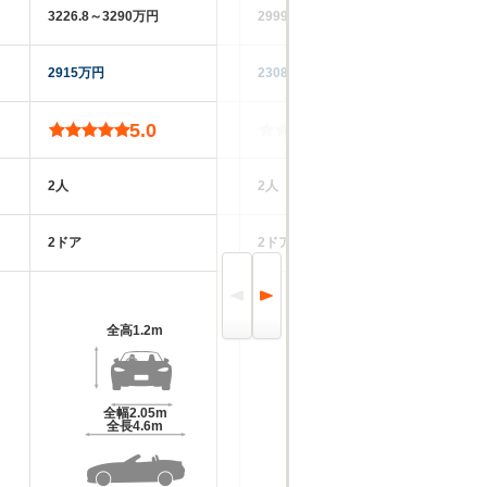
3226.8～3290万円
2999.9～3060万円
28
2915万円
2308万円
18
5.0
-
2人
2人
2
2ドア
2ドア
2
全高
1.2m
全高
1.19m
全幅
2.05m
全幅
2.05m
全長
4.6m
全長
4.6m