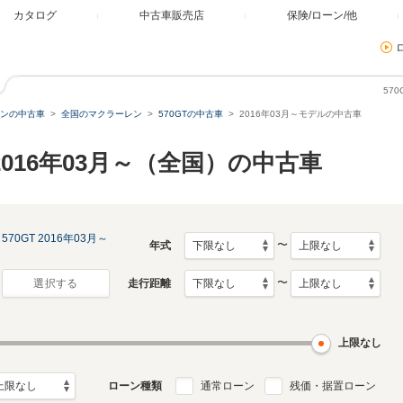
カタログ
中古車販売店
保険/ローン/他
57
ンの中古車
全国のマクラーレン
570GTの中古車
2016年03月～モデルの中古車
 2016年03月～（全国）の中古車
570GT 2016年03月～
〜
年式
〜
走行距離
選択する
上限なし
ローン種類
通常ローン
残価・据置ローン