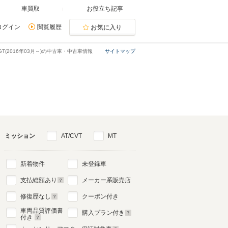
車買取
お役立ち記事
ログイン
閲覧履歴
お気に入り
0GT(2016年03月～)の中古車・中古車情報
サイトマップ
ミッション
AT/CVT
MT
新着物件
未登録車
支払総額あり
メーカー系販売店
修復歴なし
クーポン付き
車両品質評価書
購入プラン付き
付き