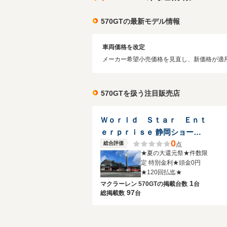
570GTの最新モデル情報
車両価格を改定
メーカー希望小売価格を見直し、新価格が適用さ
570GTを扱う注目販売店
Ｗｏｒｌｄ Ｓｔａｒ Ｅｎｔ
ｅｒｐｒｉｓｅ 静岡ショール
0
ーム
総合評価
点
★夏の大還元祭★件数限
定 特別金利★頭金0円
★120回払迄★
1
マクラーレン 570GTの
掲載台数
台
97
総掲載数
台