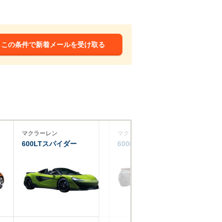
この条件で新着メールを受け取る
マクラーレン
マクラーレン
マ
600LTスパイダー
600LT
5