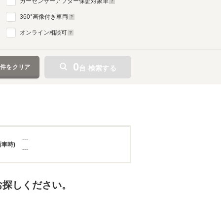
カーセンサーアフター保証対象車
360
°画像付き車両
オンライン相談可
0
条件をクリア
台 検索する
---
新車時)
---
お探しください。