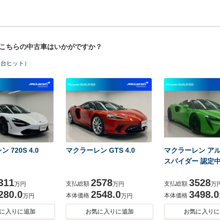
！こちらの中古車はいかがですか？
5台ヒット）
 720S 4.0
マクラーレン GTS 4.0
マクラーレン ア
スパイダー 認定
311
2578
3528
支払総額
支払総額
万円
万円
万
280.0
2548.0
3498.0
本体価格
本体価格
万円
万円
に入りに追加
お気に入りに追加
お気に入りに