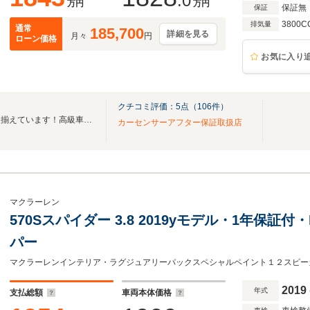
.0
万円
万円
保証無
保証
3800C
排気量
通常
185,700
詳細を見る
月々
円
ローン価格
お気に入り
クチコミ評価：
5
点（
106
件）
『厳選した高級車』を多く取り揃えています！高級車探しならエクシアにお任せ下さい。
カーセンサーアフター保証取扱店
マクラーレン
570Sスパイダー 3.8 2019yモデル・1年保
パー
2019
年式
支払総額
車両本体価格