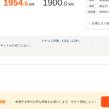
1954
1900
車検整
車検
.5
.0
万円
万円
保証付
保証
3800C
排気量
お気に入り
クチコミ評価：
4.9
点（
11
件）
お客様と向き合い、カーライフサイクルの全てにおいて充実のサポートを提供いたします
登録
新着中古車やお得な情報をお届けします。今すぐ登録しよう！