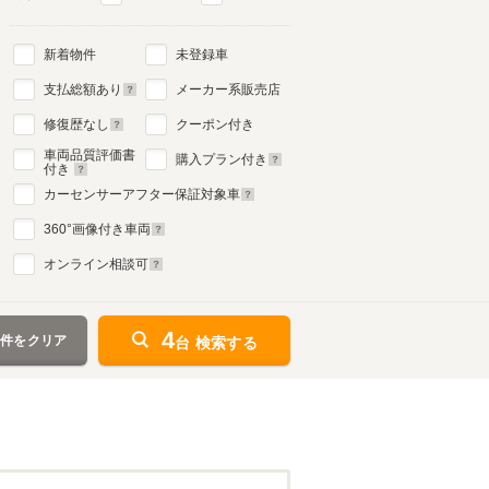
新着物件
未登録車
支払総額あり
メーカー系販売店
修復歴なし
クーポン付き
車両品質評価書
購入プラン付き
付き
カーセンサーアフター保証対象車
360
°画像付き車両
オンライン相談可
4
条件をクリア
台 検索する