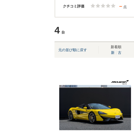
－
クチコミ評価
点
4
台
新着順
元の並び順に戻す
新
古