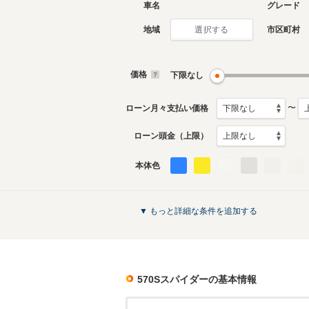
車名
グレード
地域
市区町村
選択する
価格
下限なし
〜
ローン月々支払い価格
ローン頭金（上限）
本体色
▼ もっと詳細な条件を追加する
570Sスパイダー
の基本情報