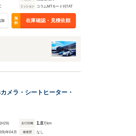
C
コラムMTモード付7AT
ミッション
無
在庫確認・見積依頼
追加
料
ETC・Bカメラ・シートヒーター・
1.8
(H29)
万km
走行距離
R09)年04月
なし
修復歴