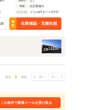
備付
なし
修復歴
法定整備付
整備
C
コラムMTモード付7AT
ミッション
無
在庫確認・見積依頼
追加
料
1
前へ
次へ
最初
最後
この条件で新着メールを受け取る