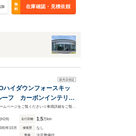
無
在庫確認・見積依頼
追加
料
販売店保証
MSOハイダウンフォースキッ
ルーフ カーボンインテリア
ズドア フロントリフト
詳細等まずは、『フリーダイヤル０１２０－４５－００５０』まで！！☆自社ホームページをご覧ください☆車両詳細をご覧いただけます☆https://cc45.jp（カーコレ４５で検索）
1.5
(H29)
万km
走行距離
R08)年10月
なし
修復歴
法定整備付
整備