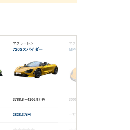
マクラーレン
マクラーレン
マ
720Sスパイダー
MP4-12Cスパイダー
65
3788.8～4106.9万円
3000万円
31
2828.3万円
‐‐‐万円
13
-
-