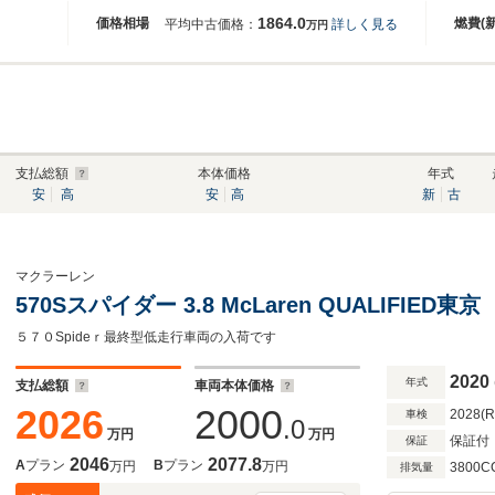
1864.0
価格相場
燃費(
平均中古価格：
詳しく見る
万円
支払総額
本体価格
年式
安
高
安
高
新
古
マクラーレン
570Sスパイダー 3.8 McLaren QUALIFI
５７０Spideｒ最終型低走行車両の入荷です
2020
年式
支払総額
車両本体価格
2026
2000
2028(
車検
.0
万円
万円
保証付
保証
2046
2077.8
A
プラン
B
プラン
万円
万円
3800C
排気量