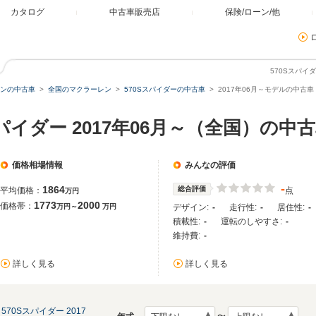
カタログ
中古車販売店
保険/ローン/他
570Sスパイ
ンの中古車
全国のマクラーレン
570Sスパイダーの中古車
2017年06月～モデルの中古車
パイダー 2017年06月～（全国）の中
価格相場情報
みんなの評価
-
1864
総合評価
平均価格：
点
万円
1773
2000
価格帯：
万円～
万円
デザイン:
-
走行性:
-
居住性:
-
積載性:
-
運転のしやすさ:
-
維持費:
-
詳しく見る
詳しく見る
570Sスパイダー 2017