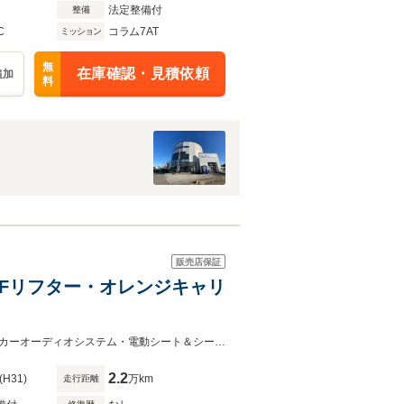
法定整備付
整備
C
コラム7AT
ミッション
無
在庫確認・見積依頼
追加
料
販売店保証
証付・Fリフター・オレンジキャリ
マクラーレンインテリア・ラグジュアリーパックスペシャルペイント１２スピーカーオーディオシステム・電動シート＆シートヒーター・セキュリティパック
2.2
(H31)
万km
走行距離