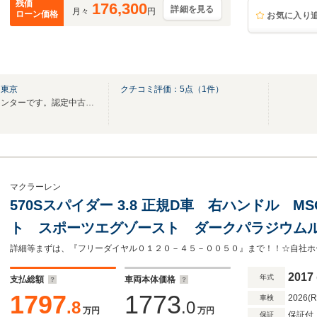
残価
176,300
詳細を見る
月々
円
ローン価格
お気に入り
ド東京
クチコミ評価：
5
点（
1
件）
世界初のMcLaren認定中古車センターです。認定中古車保証2年付でご安心いただけます。
マクラーレン
570Sスパイダー 3.8 正規D車 右ハンドル 
ト スポーツエグゾースト ダークパラジウム
パック/ラグジュアリーパック ソフトクロー
B&Wサウンド
2017
年式
支払総額
車両本体価格
1797
1773
2026(
車検
.8
.0
万円
万円
保証付
保証