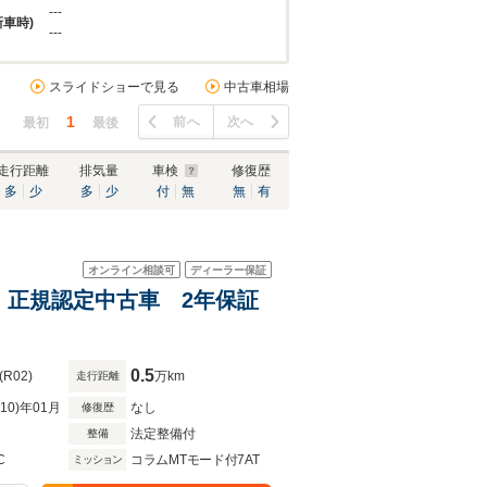
---
新車時)
---
スライドショーで見る
中古車相場
1
前へ
次へ
最初
最後
走行距離
排気量
車検
修復歴
多
少
多
少
付
無
無
有
オンライン相談可
ディーラー保証
ED東京 正規認定中古車 2年保証
0.5
(R02)
万km
走行距離
R10)年01月
なし
修復歴
法定整備付
整備
C
コラムMTモード付7AT
ミッション