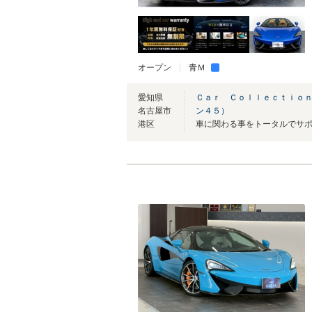
オープン
青Ｍ
愛知県
Ｃａｒ Ｃｏｌｌｅｃｔｉｏ
名古屋市
ン４５）
港区