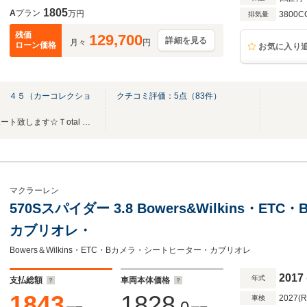
1805
A
プラン
万円
3800C
排気量
残価
129,700
詳細を見る
月々
円
ローン価格
お気に入り
ｎ ４５（カーコレクショ
クチコミ評価：
5
点（
83
件）
車に関わる事をトータルでサポート致します☆Ｔotal Car Sapport Car Collection45☆
マクラーレン
570Sスパイダー 3.8 Bowers&Wilkins・
カブリオレ・
Bowers＆Wilkins・ETC・Bカメラ・シートヒーター・カブリオレ
2017
年式
支払総額
車両本体価格
1843
1828
2027(
車検