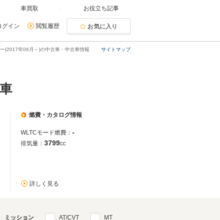
車買取
お役立ち記事
ログイン
閲覧履歴
お気に入り
ダー(2017年06月～)の中古車・中古車情報
サイトマップ
古車
燃費・カタログ情報
-
WLTCモード燃費：
3799
排気量：
cc
詳しく見る
ミッション
AT/CVT
MT