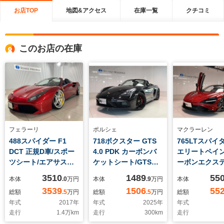
お店TOP
地図&アクセス
在庫一覧
クチコミ
このお店の在庫
フェラーリ
ポルシェ
マクラーレン
488スパイダー F1
718ボクスター GTS
765LTスパイダ
DCT 正規D車/スポー
4.0 PDK カーボンバ
エリートペイン
ツシート/エアサスペ
ケットシート/GTSイ
ーボンエクス
ンション/パワークラ
ンテリアパッケージ/
ック1・2/カ
3510
1489
55
本体
.0
万円
本体
.9
万円
本体
フトマフラー/ECUチ
カーマインレッ
アディフューザ
3539
1506
55
総額
.5
万円
総額
.5
万円
総額
ューニング/デイライ
ド/PDLS付LEDヘッド
スポークスー
年式
2017
年
年式
2025
年
年式
トキット/カーボンフ
ライト/ティンテッド
トウエイトホイ
走行
1.4
万km
走行
300
km
走行
ァイバーOP
LEDテール/カーボン
カーボンサイ