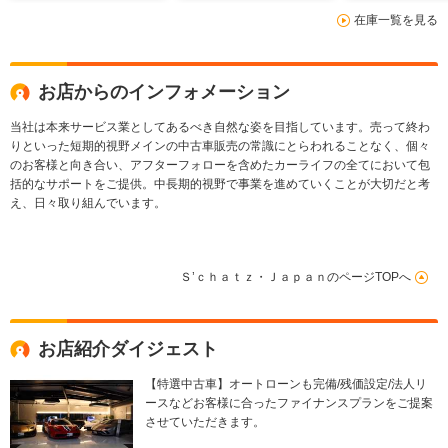
インテリアトリム
ネル/カーボン
在庫一覧を見る
トエアインテー
ルカンタライ
お店からのインフォメーション
当社は本来サービス業としてあるべき自然な姿を目指しています。売って終わ
りといった短期的視野メインの中古車販売の常識にとらわれることなく、個々
のお客様と向き合い、アフターフォローを含めたカーライフの全てにおいて包
括的なサポートをご提供。中長期的視野で事業を進めていくことが大切だと考
え、日々取り組んでいます。
Ｓ’ｃｈａｔｚ・ＪａｐａｎのページTOPへ
お店紹介ダイジェスト
【特選中古車】オートローンも完備/残価設定/法人リ
ースなどお客様に合ったファイナンスプランをご提案
させていただきます。