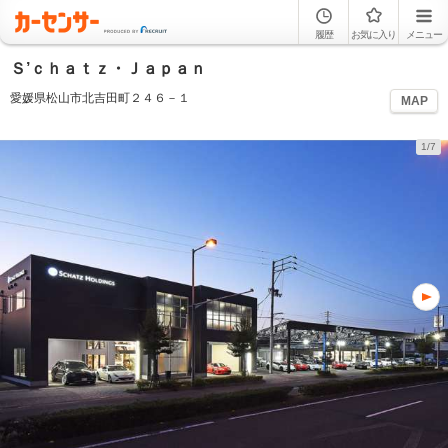
履歴
お気に入り
メニュー
Ｓ’ｃｈａｔｚ・Ｊａｐａｎ
愛媛県松山市北吉田町２４６－１
MAP
1/7