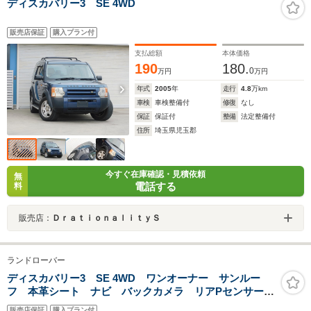
ディスカバリー3 SE 4WD
販売店保証
購入プラン付
支払総額
本体価格
190
180.
0
万円
万円
年式
2005
年
走行
4.8
万km
車検
車検整備付
修復
なし
保証
保証付
整備
法定整備付
住所
埼玉県児玉郡
今すぐ在庫確認・見積依頼
無
電話する
料
販売店：
ＤｒａｔｉｏｎａｌｉｔｙＳ
ランドローバー
ディスカバリー3 SE 4WD ワンオーナー サンルー
フ 本革シート ナビ バックカメラ リアPセンサー
サイドステップ HID ETC 7人乗り エアサス キー
販売店保証
購入プラン付