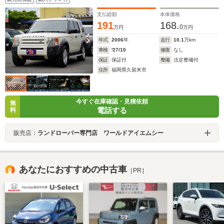
レス 18インチAW ハーマンカードン
支払総額
本体価格
191
168.
0
万円
万円
年式
2006
年
走行
10.1
万km
車検
'27/10
修復
なし
保証
保証付
整備
法定整備付
住所
福岡県久留米市
今すぐ在庫確認・見積依頼
無
電話する
料
販売店：
ランドローバー専門店 ワールドアイエムシー
あなたにおすすめの中古車
［PR］