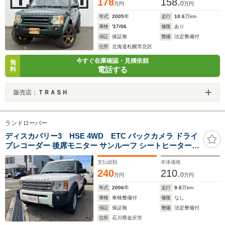
178
158.
0
万円
万円
年式
2005
年
走行
10.6
万km
車検
'27/06
修復
あり
保証
保証無
整備
法定整備付
住所
北海道札幌市北区
今すぐ在庫確認・見積依頼
無
電話する
料
販売店：
ＴＲＡＳＨ
ランドローバー
ディスカバリー3 HSE 4WD ETC バックカメラ ドライ
ブレコーダー 後席モニター サンルーフ シートヒーター
DVD CD ナビ 3列シート 電動シート エアサスペンション
支払総額
本体価格
前後交換済 Airplay
240
210.
0
万円
万円
年式
2006
年
走行
9.0
万km
車検
車検整備付
修復
なし
保証
保証無
整備
法定整備付
住所
石川県金沢市