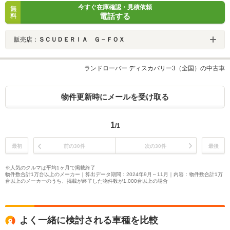
今すぐ在庫確認・見積依頼
無
電話する
料
販売店：
ＳＣＵＤＥＲＩＡ Ｇ－ＦＯＸ
ランドローバー ディスカバリー3（全国）の中古車
物件更新時にメールを受け取る
1
/1
最初
前の30件
次の30件
最後
※人気のクルマは平均1ヶ月で掲載終了
物件数合計1万台以上のメーカー｜算出データ期間：2024年9月～11月｜内容：物件数合計1万
台以上のメーカーのうち、掲載が終了した物件数が1,000台以上の場合
よく一緒に検討される車種を比較