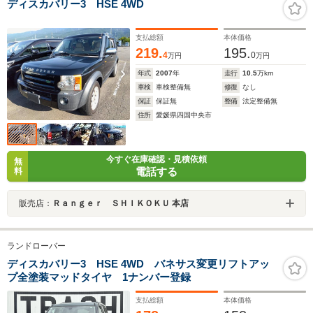
ディスカバリー3 HSE 4WD
支払総額
本体価格
219.
195.
4
0
万円
万円
年式
2007
年
走行
10.5
万km
車検
車検整備無
修復
なし
保証
保証無
整備
法定整備無
住所
愛媛県四国中央市
今すぐ在庫確認・見積依頼
無
電話する
料
販売店：
Ｒａｎｇｅｒ ＳＨＩＫＯＫＵ 本店
ランドローバー
ディスカバリー3 HSE 4WD バネサス変更リフトアッ
プ全塗装マッドタイヤ 1ナンバー登録
支払総額
本体価格