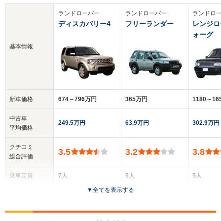
ランドローバー
ランドローバー
ランドロ
ディスカバリー4
フリーランダー
レンジロ
ォーグ
基本情報
新車価格
674～796万円
365万円
1180～1
中古車
249.5万円
63.9万円
302.9万円
平均価格
クチコミ
3.5
3.2
3.8
総合評価
乗車定員
7人
5人
5人
▼
全てを表示する
ドア数
5ドア
3～5ドア
5ドア
全高
全高
全高