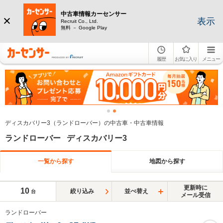
中古車情報カーセンサー
表示
Recruit Co., Ltd.
無料 － Google Play
履歴
お気に入り
メニュー
ディスカバリー3（ランドローバー）の中古車・中古車情報
ランドローバー ディスカバリー3
一覧から探す
地図から探す
更新時に
10
絞り込み
並べ替え
台
メール受信
ランドローバー