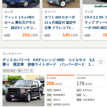
ホンダ
ダイハツ
マツダ
フィット 1.5 e:HEV
タフト 660 Gターボ
CX-5 2.2 X
ホーム 弊社元デモカ
12ヵ月保証付 認定中
ティブ ディー
ー 純正9インチコネ
古車 ドラレコ TV
ーボ 4WD 純
クトナビ 踏み間違い
Bluetooth
(フルセ
224
145
1
総額：
.1
万円
総額：
.3
万円
総額：
急発進抑制装置 アダ
グ/BT/CD/DV
プティブクルコン 障
ダークルーズ
害物センサー オート
ール/全方位/B
ランドローバー
ハイビーム
ーナーセンサー
ETC2.0 Google搭載
軽減/電動リア
ディスカバリー3 G4チャレンジ 4WD コイルサス 5人
乗り 限定車 前後ライトガード バンパーガード 18
デジタルS対応
付きパワーシー
インチアルミ 前後ドラレコ バックカメラ ETC ハ
Bluetooth TV
ートヒーター/
販売店保証
購入プラン付
ーマンカードン キーレス 天張り張り替済み ABS
リングヒーター
支払総額
本体価格
AW
206.
178.
5
0
万円
万円
年式
2006
年
走行
6.9
万km
車検
車検整備付
修復
なし
保証
保証付
整備
法定整備付
住所
福岡県久留米市