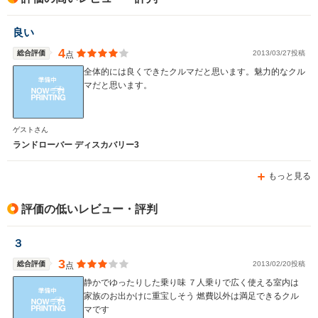
駆動方式
4WD
4WD
4WD
良い
4
総合評価
2013/03/27投稿
点
全体的には良くできたクルマだと思います。魅力的なクル
マだと思います。
ゲストさん
ランドローバー ディスカバリー3
もっと見る
評価の低いレビュー・評判
３
3
総合評価
2013/02/20投稿
点
静かでゆったりした乗り味 ７人乗りで広く使える室内は
家族のお出かけに重宝しそう 燃費以外は満足できるクル
マです