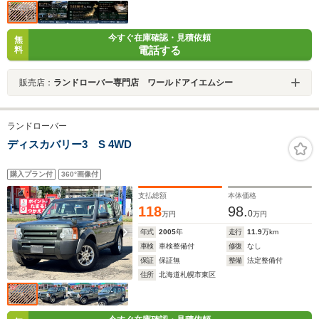
今すぐ在庫確認・見積依頼
無
電話する
料
販売店：
ランドローバー専門店 ワールドアイエムシー
ランドローバー
ディスカバリー3 S 4WD
購入プラン付
360°画像付
支払総額
本体価格
118
98.
0
万円
万円
年式
2005
年
走行
11.9
万km
車検
車検整備付
修復
なし
保証
保証無
整備
法定整備付
住所
北海道札幌市東区