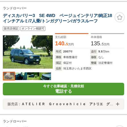
ランドローバー
ディスカバリー3 SE 4WD ベージュインテリア/純正18
インチアルミ/7人乗/トンガグリーン/ガラスルーフ
販売店保証
オンライン相談可
支払総額
本体価格
140.
135.
5
5
万円
万円
年式
2007
年
走行
9.9
万km
車検
車検整備付
修復
なし
保証
保証付
整備
法定整備付
住所
埼玉県さいたま市西区
今すぐ在庫確認・見積依頼
電話する
販売店：
ＡＴＥＬＩＥＲ Ｇｒｏｏｖｅｈｉｃｌｅ アトリエ グルービークル
ランドローバー