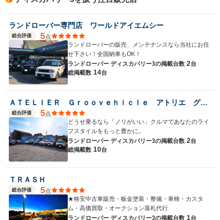
ランドローバー専門店 ワールドアイエムシー
5
総合評価
点
ランドローバーの販売、メンテナンスなら当社にお任
せ下さい！全国納車もOK！
2
ランドローバー ディスカバリー3の
掲載台数
台
14
総掲載数
台
ＡＴＥＬＩＥＲ Ｇｒｏｏｖｅｈｉｃｌｅ アトリエ グルービークル
5
総合評価
点
どうせ乗るなら「ノリがいい」クルマであなたのライ
フスタイルをもっと豊かに。
2
ランドローバー ディスカバリー3の
掲載台数
台
10
総掲載数
台
ＴＲＡＳＨ
5
総合評価
点
★格安中古車販売・板金塗装・整備・車検・カスタ
ム・高価買取・オークション落札代行
1
ランドローバー ディスカバリー3の
掲載台数
台