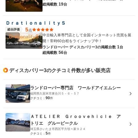
19
総掲載数
台
ＤｒａｔｉｏｎａｌｉｔｙＳ
5
総合評価
点
中古輸入車専門店として全国インターネット売買を展
開！常時60台程をラインナップ中！
1
ランドローバー ディスカバリー3の
掲載台数
台
56
総掲載数
台
ディスカバリー3のクチコミ件数が多い販売店
ランドローバー専門店 ワールドアイエムシー
福岡県久留米市東合川５－６－５７
90
クチコミ：
件
ＡＴＥＬＩＥＲ Ｇｒｏｏｖｅｈｉｃｌｅ ア
トリエ グルービークル
埼玉県さいたま市西区平方領々家９２４
5
クチコミ：
件