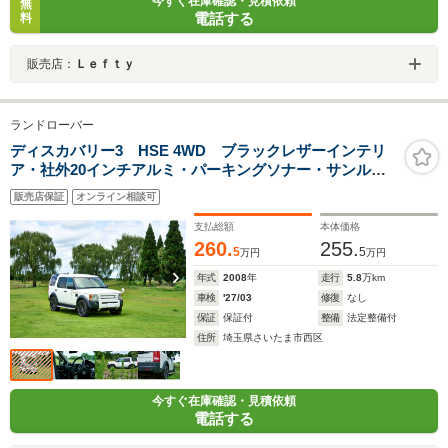
今すぐ在庫確認・見積依頼
無
電話する
料
販売店：
Ｌｅｆｔｙ
ランドローバー
ディスカバリー3 HSE 4WD ブラックレザーインテリ
ア・社外20インチアルミ・パーキングソナー・サンルー
フ・HIDヘッドライトサイドランニングボード・社外デジ
販売店保証
オンライン相談可
タルインナーミラー
支払総額
本体価格
260.
255.
5
5
万円
万円
年式
2008
年
走行
5.8
万km
車検
'27/03
修復
なし
保証
保証付
整備
法定整備付
住所
埼玉県さいたま市西区
今すぐ在庫確認・見積依頼
電話する