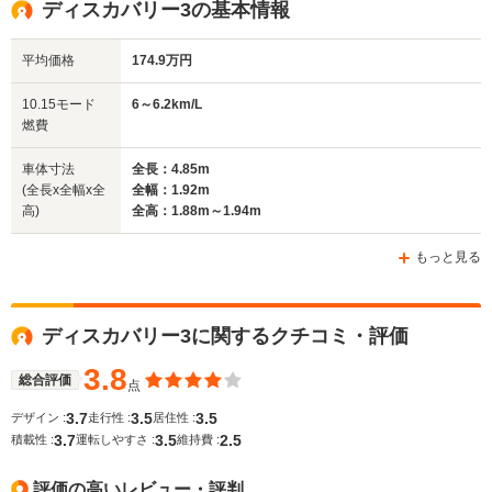
ディスカバリー3の基本情報
1.89m
1.69m～1.77m
1.88
平均価格
174.9万円
全幅
全幅
全
10.15モード
6～6.2km/L
サイズ
1.92m
1.81m
1.
燃費
全長
全長
(全長x全幅x全高)
4.85m
4.38m～4.39m
4.95m
車体寸法
全長：4.85m
(全長x全幅x全
全幅：1.92m
高)
全高：1.88m～1.94m
ホイールベース
ホイールベース
ホイー
-m
-m
もっと見る
ディスカバリー3に関するクチコミ・評価
WLTCモード
-
-
-
燃費
3.8
総合評価
点
3.7
3.5
3.5
デザイン :
走行性 :
居住性 :
3.7
3.5
2.5
積載性 :
運転しやすさ :
維持費 :
排気量
4999cc
2497cc
4196～49
評価の高いレビュー・評判