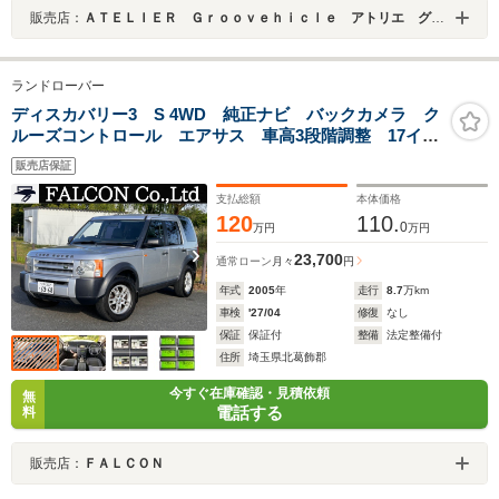
販売店：
ＡＴＥＬＩＥＲ Ｇｒｏｏｖｅｈｉｃｌｅ アトリエ グルービークル
ランドローバー
ディスカバリー3 S 4WD 純正ナビ バックカメラ ク
ルーズコントロール エアサス 車高3段階調整 17イン
チアルミ 7人乗り オートエアコン 集中ドアロック
販売店保証
キーレスエントリー ハーマンカードンスピーカー 電
動サイドブレーキ
支払総額
本体価格
120
110.
0
万円
万円
23,700
通常ローン
月々
円
年式
2005
年
走行
8.7
万km
車検
'27/04
修復
なし
保証
保証付
整備
法定整備付
住所
埼玉県北葛飾郡
今すぐ在庫確認・見積依頼
無
電話する
料
販売店：
ＦＡＬＣＯＮ