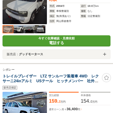
年式
2004
年
走行
10.0
万km
車検
車検整備別
修復
なし
保証
無(有償あり)
整備
法定整備別
住所
岡山県倉敷市
今すぐ在庫確認・見積依頼
電話する
販売店：
グッドモータース
シボレー
トレイルブレイザー LTZ サンルーフ装着車 4WD レク
サーニ24inアルミ USテール ヒッチメンバー 社外デ
ィスプレイオーディオ サンルーフ 白革パワーシー
販売店保証
ト シートヒーター バックカメラ ETC ロゴアクセ
サリーアンテナ
支払総額
本体価格
159.
154.
3
0
万円
万円
36,400
通常ローン
月々
円