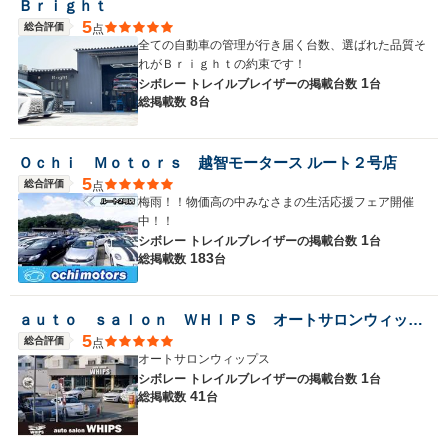
Ｂｒｉｇｈｔ
5
総合評価
点
全ての自動車の管理が行き届く台数、選ばれた品質そ
れがＢｒｉｇｈｔの約束です！
1
シボレー トレイルブレイザーの
掲載台数
台
8
総掲載数
台
Ｏｃｈｉ Ｍｏｔｏｒｓ 越智モータース ルート２号店
5
総合評価
点
梅雨！！物価高の中みなさまの生活応援フェア開催
中！！
1
シボレー トレイルブレイザーの
掲載台数
台
183
総掲載数
台
ａｕｔｏ ｓａｌｏｎ ＷＨＩＰＳ オートサロンウィップス
5
総合評価
点
オートサロンウィップス
1
シボレー トレイルブレイザーの
掲載台数
台
41
総掲載数
台