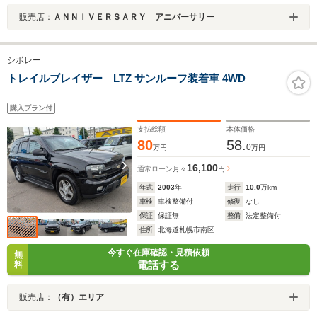
販売店：
ＡＮＮＩＶＥＲＳＡＲＹ アニバーサリー
シボレー
トレイルブレイザー LTZ サンルーフ装着車 4WD
購入プラン付
支払総額
本体価格
80
58.
0
万円
万円
16,100
通常ローン
月々
円
年式
2003
年
走行
10.0
万km
車検
車検整備付
修復
なし
保証
保証無
整備
法定整備付
住所
北海道札幌市南区
今すぐ在庫確認・見積依頼
無
電話する
料
販売店：
（有）エリア