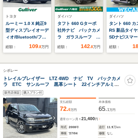
トヨタ
ダイハツ
ダイハツ
ルーミー 1.0 X 純正9
タフト 660 Gターボ
タント 660 
型ディスプレイオーデ
社外ナビ バックカメ
RS 新品タイヤ
ィオ/Bluetooth/フル
ラ ガラスルーフ ワ
SDナビ/スマ
セグ/AM/FM/バックカ
イヤレス充電 ETC
スト(トヨタ・
109
142
1
総額：
.8
万円
総額：
.8
万円
総額：
メラ/シートヒーター/
前方ドラレコ 前席シ
ツ)/両側電動
電動スライドドア/衝
ートヒーター レーダ
ドア/シートヒ
突軽減ブレーキ/ビル
ークルーズコントロー
前席/パノラマ
シボレー
トインETC/スマート
ル 衝突軽減 LED
ー/車線逸脱防
キー/プッシュスター
オートハイビーム オ
システム/シー
トレイルブレイザー LTZ 4WD ナビ TV バックカメ
ラ ETC サンルーフ 黒革シート 22インチアルミホ
ト/パーキングセンサ
ートライト フロアマ
フレザー
イール
ー/オートライト/禁煙
ット 禁煙車
販売店保証
購入プラン付
車
支払総額
本体価格
72.
65.
6
1
万円
万円
21,400
通常ローン
月々
円
年式
2008
年
走行
11.9
万km
車検
'27/04
修復
なし