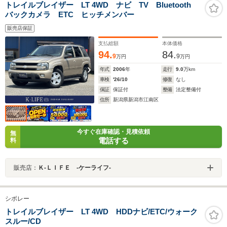
トレイルブレイザー LT 4WD ナビ TV Bluetooth
バックカメラ ETC ヒッチメンバー
販売店保証
支払総額
本体価格
94.
84.
9
9
万円
万円
年式
2006
年
走行
9.0
万km
車検
'26/10
修復
なし
保証
保証付
整備
法定整備付
住所
新潟県新潟市江南区
今すぐ在庫確認・見積依頼
無
電話する
料
販売店：
Ｋ‐ＬＩＦＥ ‐ケーライフ‐
シボレー
トレイルブレイザー LT 4WD HDDナビ/ETC/ウォーク
スルー/CD