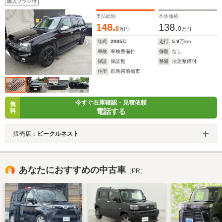
購入プラン付
支払総額
本体価格
148.
138.
8
0
万円
万円
年式
2005
年
走行
5.9
万km
車検
車検整備付
修復
なし
保証
保証無
整備
法定整備付
住所
群馬県前橋市
今すぐ在庫確認・見積依頼
無
電話する
料
販売店：
ビークルネスト
あなたにおすすめの中古車
［PR］