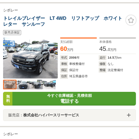
シボレー
トレイルブレイザー LT 4WD リフトアップ ホワイト
レター サンルーフ
販売店保証
支払総額
本体価格
60
45.
0
万円
万円
年式
2006
年
走行
14.5
万km
車検
車検整備付
修復
なし
保証
保証付
整備
法定整備付
住所
埼玉県越谷市
今すぐ在庫確認・見積依頼
無
電話する
料
販売店：
株式会社ハイパースリーサービス
シボレー