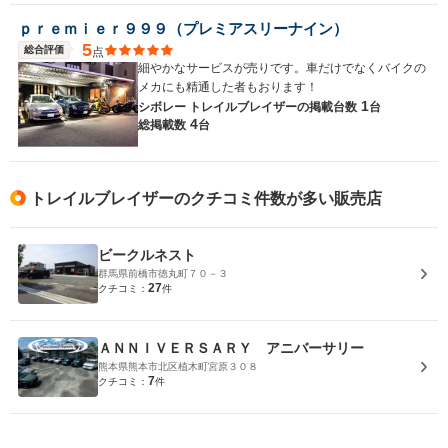
ｐｒｅｍｉｅｒ９９９（プレミアスリーナイン）
5
総合評価
点
細やかなサービスが売りです。車だけでなくバイクの
メカにも精通した者もおります！
1
シボレー トレイルブレイザーの
掲載台数
台
4
総掲載数
台
トレイルブレイザーのクチコミ件数が多い販売店
ビークルネスト
群馬県前橋市徳丸町７０－３
27
クチコミ：
件
ＡＮＮＩＶＥＲＳＡＲＹ アニバーサリー
熊本県熊本市北区植木町宮原３０８
7
クチコミ：
件