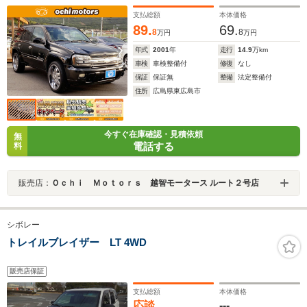
支払総額
本体価格
89.
69.
8
8
万円
万円
年式
2001
年
走行
14.9
万km
車検
車検整備付
修復
なし
保証
保証無
整備
法定整備付
住所
広島県東広島市
今すぐ在庫確認・見積依頼
無
電話する
料
販売店：
Ｏｃｈｉ Ｍｏｔｏｒｓ 越智モータース ルート２号店
シボレー
トレイルブレイザー LT 4WD
販売店保証
支払総額
本体価格
応談
---