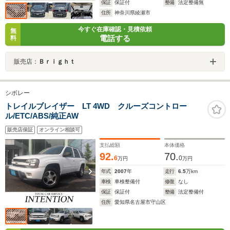
保証
保証付
整備
法定整備無
住所
神奈川県綾瀬市
今すぐ在庫確認・見積依頼
無
電話する
料
販売店：
Ｂｒｉｇｈｔ
シボレー
トレイルブレイザー LT 4WD クルーズコントロー
ル/ETC/ABS/純正AW
販売店保証
オンライン相談可
支払総額
本体価格
92.
70.
6
0
万円
万円
年式
2007
年
走行
6.5
万km
車検
車検整備付
修復
なし
保証
保証付
整備
法定整備付
住所
愛知県名古屋市守山区