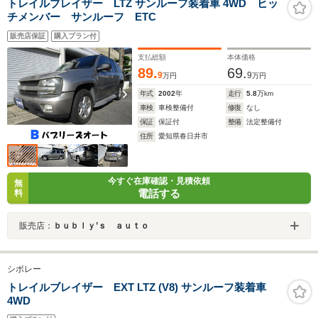
トレイルブレイザー LTZ サンルーフ装着車 4WD ヒッ
チメンバー サンルーフ ETC
販売店保証
購入プラン付
支払総額
本体価格
89.
69.
9
9
万円
万円
年式
2002
年
走行
5.8
万km
車検
車検整備付
修復
なし
保証
保証付
整備
法定整備付
住所
愛知県春日井市
今すぐ在庫確認・見積依頼
無
電話する
料
販売店：
ｂｕｂｌｙ’ｓ ａｕｔｏ
シボレー
トレイルブレイザー EXT LTZ (V8) サンルーフ装着車
4WD