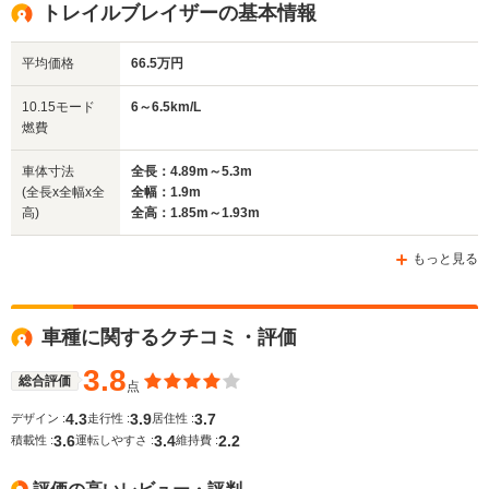
トレイルブレイザーの基本情報
平均価格
66.5万円
全幅
全幅
全
サイズ
1.85m～1.88m
1.99m
1.
全長
全長
10.15モード
6～6.5km/L
(全長x全幅x全高)
4.69m
5.21m
4.51m
燃費
車体寸法
全長：4.89m～5.3m
(全長x全幅x全
全幅：1.9m
ホイールベース
ホイールベース
ホイー
高)
全高：1.85m～1.93m
-m
-m
もっと見る
WLTCモード
車種に関するクチコミ・評価
-
-
-
燃費
3.8
総合評価
点
4.3
3.9
3.7
デザイン :
走行性 :
居住性 :
3.6
3.4
2.2
排気量
2382cc
3564cc
4295cc
積載性 :
運転しやすさ :
維持費 :
駆動方式
4WD
FF、4WD
4WD