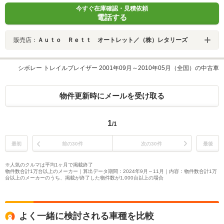
今すぐ在庫確認・見積依頼
電話する
販売店：
Ａｕｔｏ Ｒｅｔｔ オートレット／（株）レタリーズ
シボレー トレイルブレイザー 2001年09月～2010年05月（全国）の中古車
物件更新時にメールを受け取る
1
/1
最初
前の30件
次の30件
最後
※人気のクルマは平均1ヶ月で掲載終了
物件数合計1万台以上のメーカー｜算出データ期間：2024年9月～11月｜内容：物件数合計1万
台以上のメーカーのうち、掲載が終了した物件数が1,000台以上の場合
よく一緒に検討される車種を比較