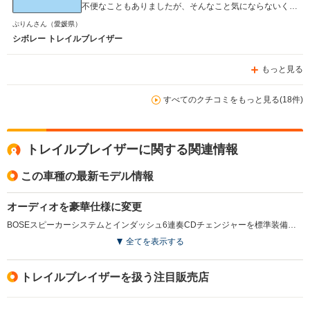
不便なこともありましたが、そんなこと気にならないくら
い好きな車でした。 運転席にはシートヒーターも付いて
ぷりんさん
（愛媛県）
いて、冬のドライブも快適です。 とくにトラブルや故障
シボレー トレイルブレイザー
もなく、安心して乗れていました。 重厚感もあります。
バックカメラ等付けていませんでしたが、車庫入れも難な
もっと見る
くできました。 ただ、維持費が高いのです。 自動車税も
高ければ、燃費も悪い。 保険料も高い。 車両保険をつけ
ていたので、なおさらです。 少し走るたびに１００円玉
すべてのクチコミをもっと見る(18件)
を投げ捨てている気分でした^^； メンテナンスにもお金
がかかりました。 外国車なので、メンテナンスもディー
ラーさんにしかお願いできませんでした。 お金に余裕の
トレイルブレイザーに関する関連情報
なかった私は、初回の車検前に手放しました。 お金に余
裕ができれば、また乗りたい車です。 街中で走っている
この車種の最新モデル情報
ところを見かけると、あ、いいなーと指をくわえて眺めて
しまいます。
オーディオを豪華仕様に変更
BOSEスピーカーシステムとインダッシュ6連奏CDチェンジャーを標準装備とし、オーディオシステムを高級化させた。なお、04年モデルからスズキが販売していたが、この07年モデルからGM正規販売店での販売となった。（2007.4）
全てを表示する
トレイルブレイザーを扱う注目販売店