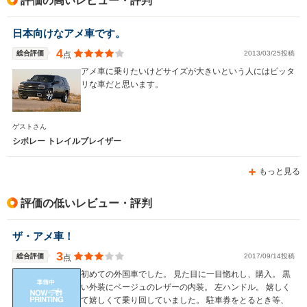
評価の高いレビュー・評判
日本向けなアメ車です。
4
総合評価
2013/03/25投稿
点
アメ車に乗りたいけどサイズが大きいという人にはピッタ
リな車だと思います。
ゲストさん
シボレー トレイルブレイザー
もっと見る
評価の低いレビュー・評判
ザ・アメ車！
3
総合評価
2017/09/14投稿
点
初めての外国車でした。 見た目に一目惚れし、購入。 黒
い外装にベージュのレザーの内装。 左ハンドル。 嬉しく
て嬉しくて乗り回していました。 駐車券をとるとき等、