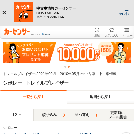
中古車情報カーセンサー
表示
Recruit Co., Ltd.
無料 － Google Play
履歴
お気に入り
メニュー
トレイルブレイザー(2001年09月～2010年05月)の中古車・中古車情報
シボレー トレイルブレイザー
一覧から探す
地図から探す
更新時に
12
絞り込み
並べ替え
台
メール受信
シボレー