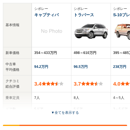
シボレー
シボレー
シボレー
キャプティバ
トラバース
S-10ブ
基本情報
新車価格
354～433万円
498～610万円
395～48
中古車
94.2万円
96.5万円
238万円
平均価格
クチコミ
3.4
3.7
4.0
総合評価
乗車定員
7人
8人
4～5人
ドア数
5ドア
5ドア
3～5ドア
▼
全てを表示する
全高
全高
全
1.79m
1.79m～1.84m
1.