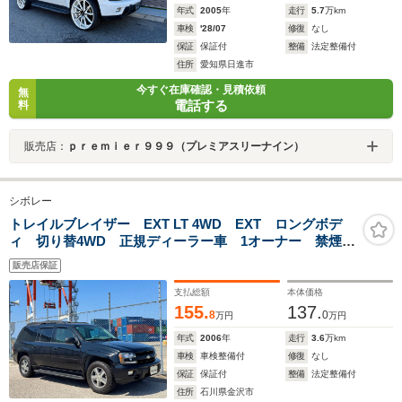
年式
2005
年
走行
5.7
万km
車検
'28/07
修復
なし
保証
保証付
整備
法定整備付
住所
愛知県日進市
今すぐ在庫確認・見積依頼
無
電話する
料
販売店：
ｐｒｅｍｉｅｒ９９９（プレミアスリーナイン）
シボレー
トレイルブレイザー EXT LT 4WD EXT ロングボデ
ィ 切り替4WD 正規ディーラー車 1オーナー 禁煙
車 ETC キーレス 3列シート パワーシート Wエア
販売店保証
コン OPトノカバー レギュラーガソリン 1or3ナンバ
ー
支払総額
本体価格
155.
137.
8
0
万円
万円
年式
2006
年
走行
3.6
万km
車検
車検整備付
修復
なし
保証
保証付
整備
法定整備付
住所
石川県金沢市