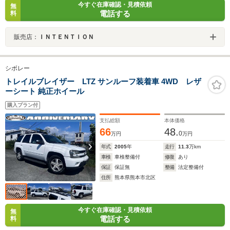
今すぐ在庫確認・見積依頼
無
電話する
料
販売店：
ＩＮＴＥＮＴＩＯＮ
シボレー
トレイルブレイザー LTZ サンルーフ装着車 4WD レザ
ーシート 純正ホイール
購入プラン付
支払総額
本体価格
66
48.
0
万円
万円
年式
2005
年
走行
11.3
万km
車検
車検整備付
修復
あり
保証
保証無
整備
法定整備付
住所
熊本県熊本市北区
今すぐ在庫確認・見積依頼
無
電話する
料