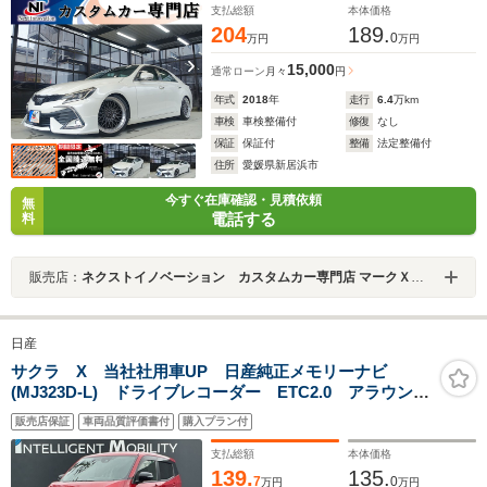
クリアスモークテール
支払総額
本体価格
204
189.
0
万円
万円
15,000
通常ローン
月々
円
年式
2018
年
走行
6.4
万km
車検
車検整備付
修復
なし
保証
保証付
整備
法定整備付
住所
愛媛県新居浜市
今すぐ在庫確認・見積依頼
無
電話する
料
販売店：
ネクストイノベーション カスタムカー専門店 マークＸ・クラウン・プリウス専門店
日産
サクラ X 当社社用車UP 日産純正メモリーナビ
(MJ323D-L) ドライブレコーダー ETC2.0 アラウンド
ビューモニター オートブレーキホールド シートヒー
販売店保証
車両品質評価書付
購入プラン付
ター
支払総額
本体価格
139.
135.
7
0
万円
万円