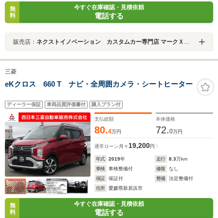
今すぐ在庫確認・見積依頼
無
電話する
料
販売店：
ネクストイノベーション カスタムカー専門店 マークＸ・クラウン・プリウス専門店
三菱
eKクロス 660 T ナビ・全周囲カメラ・シートヒーター
ディーラー保証
車両品質評価書付
購入プラン付
支払総額
本体価格
80.
72.
4
0
万円
万円
19,200
通常ローン
月々
円
年式
2019
年
走行
8.3
万km
車検
車検整備付
修復
なし
保証
保証付
整備
法定整備付
住所
愛媛県新居浜市
今すぐ在庫確認・見積依頼
無
電話する
料