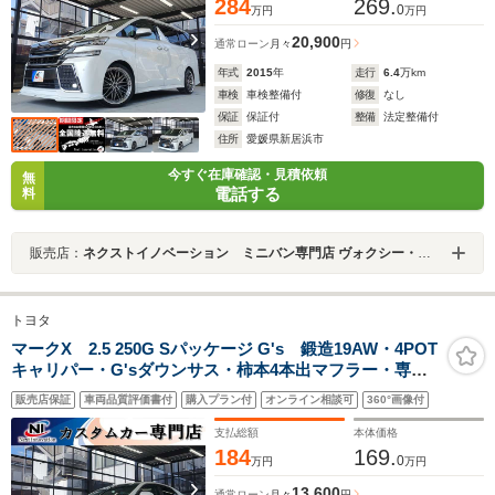
284
269.
0
万円
万円
20,900
通常ローン
月々
円
年式
2015
年
走行
6.4
万km
車検
車検整備付
修復
なし
保証
保証付
整備
法定整備付
住所
愛媛県新居浜市
今すぐ在庫確認・見積依頼
無
電話する
料
販売店：
ネクストイノベーション ミニバン専門店 ヴォクシー・ノア・アルファード・ヴェルファイア専門店
トヨタ
マークX 2.5 250G Sパッケージ G's 鍛造19AW・4POT
キャリパー・G'sダウンサス・柿本4本出マフラー・専用
バンパー・スポーツシート・インナーブラックヘッドラ
販売店保証
車両品質評価書付
購入プラン付
オンライン相談可
360°画像付
ンプ・スモークテール・LEDデイライト・ナビ・
Bluetooth・スモークフィルム・専用メーター・
支払総額
本体価格
184
169.
0
万円
万円
13,600
通常ローン
月々
円