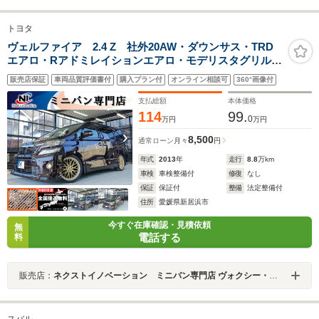
トヨタ
ヴェルファイア 2.4 Z 社外20AW・ダウンサス・TRD
エアロ・Rアドミレイションエアロ・モデリスタグリル・
Clarionナビ・フルセグTV・USB接続・バックカメラ・フ
販売店保証
車両品質評価書付
購入プラン付
オンライン相談可
360°画像付
リップダウンモニター・社外ハンドル・シフト&ルーフイ
ルミ・革調シートカバー
支払総額
本体価格
114
99.
0
万円
万円
8,500
通常ローン
月々
円
年式
2013
年
走行
8.8
万km
車検
車検整備付
修復
なし
保証
保証付
整備
法定整備付
住所
愛媛県新居浜市
今すぐ在庫確認・見積依頼
無
電話する
料
販売店：
ネクストイノベーション ミニバン専門店 ヴォクシー・ノア・アルファード・ヴェルファイア専門店