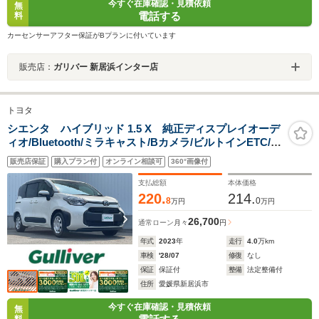
今すぐ在庫確認・見積依頼
無
電話する
料
カーセンサーアフター保証がBプランに付いています
販売店：
ガリバー 新居浜インター店
トヨタ
シエンタ ハイブリッド 1.5 X 純正ディスプレイオーデ
ィオ/Bluetooth/ミラキャスト/Bカメラ/ビルトインETC/セ
ーフティセン/スレーダークルーズコントロール/レーンキ
販売店保証
購入プラン付
オンライン相談可
360°画像付
ープアシスト/パワースライドドア/LEDオートライト
支払総額
本体価格
220.
214.
8
0
万円
万円
26,700
通常ローン
月々
円
年式
2023
年
走行
4.0
万km
車検
'28/07
修復
なし
保証
保証付
整備
法定整備付
住所
愛媛県新居浜市
今すぐ在庫確認・見積依頼
無
料