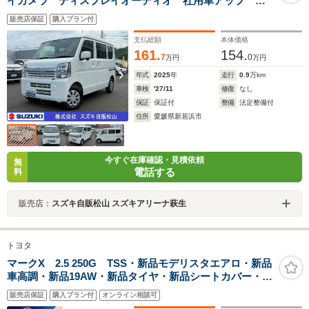
イカメラ ディスプレイオーディオ 社用車アップ 後
席両側スライドドア プッシュスタート オートライ
販売店保証
購入プラン付
ト 衝突被害軽減システム 衝突安全ボディ 盗難防
止システム
支払総額
本体価格
161.
154.
7
0
万円
万円
年式
2025
年
走行
0.9
万km
車検
'27/11
修復
なし
保証
保証付
整備
法定整備付
住所
愛媛県新居浜市
今すぐ在庫確認・見積依頼
無
電話する
料
販売店：
スズキ自販松山 スズキアリーナ萩生
トヨタ
マークX 2.5 250G TSS・新品モデリスタエアロ・新品
車高調・新品19AW・新品タイヤ・新品シートカバー・純
正ナビ・Bluetooth・TV・Bカメラ・ETC・クルコン・パ
販売店保証
購入プラン付
オンライン相談可
ワーシート・ドアバイザ・純正アイラインヘッド・純正