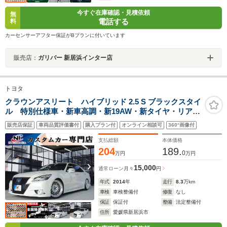
今すぐ在庫確認・見積依頼
無
電話する
料
カーセンサーアフター保証がBプランに付いています
販売店：
ガリバー 新居浜インター店
トヨタ
クラウンアスリート ハイブリッド 2.5 S ブラックスタイ
ル 特別仕様車・新車高調・新19AW・新タイヤ・リアサ
イドスパッツ・リアディフューザー・スモークテール・
販売店保証
車両品質評価書付
購入プラン付
オンライン相談可
360°画像付
マルチナビ・フルセグTV・Bluetooth・レーダークルー
ズ・パワーシート・シートヒーター・ミラードラレコ・
支払総額
本体価格
ETC・
204
189.
0
万円
万円
15,000
通常ローン
月々
円
年式
2014
年
走行
8.3
万km
車検
車検整備付
修復
なし
保証
保証付
整備
法定整備付
住所
愛媛県新居浜市