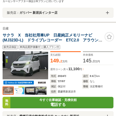
カーセンサーアフター保証がBプランに付いています
販売店：
ガリバー 新居浜インター店
日産
サクラ X 当社社用車UP 日産純正メモリーナビ
(MJ323D-L) ドライブレコーダー ETC2.0 アラウンド
ビューモニター 衝突被害軽減ブレーキ 横滑り防止装
販売店保証
車両品質評価書付
購入プラン付
置 車線逸脱防止装置
支払総額
本体価格
149.
145.
2
0
万円
万円
11,100
通常ローン
月々
円
年式
2024
年
走行
0.6
万km
車検
'27/07
修復
なし
保証
保証付
整備
法定整備付
住所
愛媛県新居浜市
今すぐ在庫確認・見積依頼
無
電話する
料