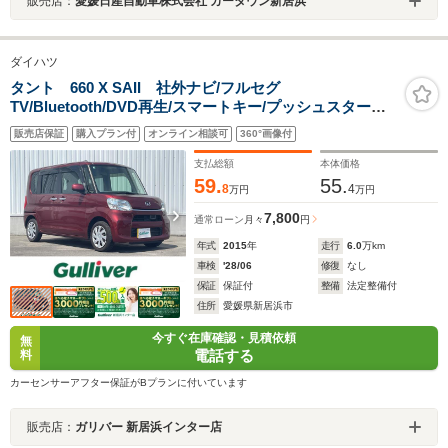
販売店：
愛媛日産自動車株式会社 カータウン新居浜
ダイハツ
タント 660 X SAII 社外ナビ/フルセグ
TV/Bluetooth/DVD再生/スマートキー/プッシュスタート/
バックカメラ/左側パワースライドドア/スマートアシスト/
販売店保証
購入プラン付
オンライン相談可
360°画像付
アイドリングストップ/サンシェード
支払総額
本体価格
59.
55.
8
4
万円
万円
7,800
通常ローン
月々
円
年式
2015
年
走行
6.0
万km
車検
'28/06
修復
なし
保証
保証付
整備
法定整備付
住所
愛媛県新居浜市
今すぐ在庫確認・見積依頼
無
電話する
料
カーセンサーアフター保証がBプランに付いています
販売店：
ガリバー 新居浜インター店