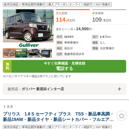
ドア/衝突被害軽減ブレーキ/車線逸脱警報/アダプティブク
販売店保証
車両品質評価書付
購入プラン付
オンライン相談可
360°画像付
ルーズコントロール/Bluetooth/フルセグTV/LEDヘッドラ
イト/プッシュスタート/禁煙
支払総額
本体価格
114.
109.
8
9
万円
万円
14,500
通常ローン
月々
円
年式
2019
年
走行
2.8
万km
車検
車検整備付
修復
なし
保証
保証付
整備
法定整備付
住所
愛媛県新居浜市
今すぐ在庫確認・見積依頼
無
電話する
料
カーセンサーアフター保証がBプランに付いています
販売店：
ガリバー 新居浜インター店
トヨタ
プリウス 1.8 S セーフティ プラス TSS・新品車高調・
新品19AW・新品タイヤ・新品シートカバー・フルエア
ロ・クルコン・LEDフォグ・ナビ・Bluetoothオーディ
販売店保証
車両品質評価書付
購入プラン付
オンライン相談可
360°画像付