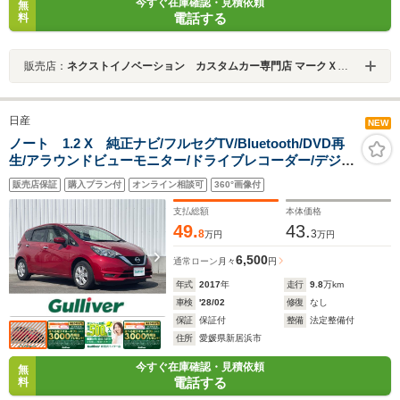
今すぐ在庫確認・見積依頼
無
電話する
料
販売店：
ネクストイノベーション カスタムカー専門店 マークＸ・クラウン・プリウス専門店
日産
NEW
ノート 1.2 X 純正ナビ/フルセグTV/Bluetooth/DVD再
生/アラウンドビューモニター/ドライブレコーダー/デジタ
ルインナーミラー/衝突軽減ブレーキ/レーンディパーチャ
販売店保証
購入プラン付
オンライン相談可
360°画像付
ーアラート/ステアスイッチ
支払総額
本体価格
49.
43.
8
3
万円
万円
6,500
通常ローン
月々
円
年式
2017
年
走行
9.8
万km
車検
'28/02
修復
なし
保証
保証付
整備
法定整備付
住所
愛媛県新居浜市
今すぐ在庫確認・見積依頼
無
電話する
料