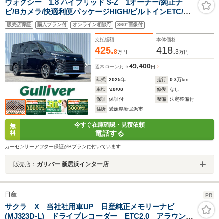
ヴォクシー 1.8 ハイブリッド S-Z 1オーナー/純正ナ
ビ/Bカメラ/快適利便パッケージHIGH/ビルトインETC/D
レコーダー/デジタルインナーミラー/HUD/BSM/プロジェ
販売店保証
購入プラン付
オンライン相談可
360°画像付
クター式LEDライト/PBドア/ハンズフリー両側自動ドア
支払総額
本体価格
425.
418.
8
3
万円
万円
49,400
通常ローン
月々
円
年式
2025
年
走行
0.8
万km
車検
'28/08
修復
なし
保証
保証付
整備
法定整備付
住所
愛媛県新居浜市
今すぐ在庫確認・見積依頼
無
電話する
料
カーセンサーアフター保証がBプランに付いています
販売店：
ガリバー 新居浜インター店
日産
PR
サクラ X 当社社用車UP 日産純正メモリーナビ
(MJ323D-L) ドライブレコーダー ETC2.0 アラウンド