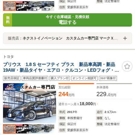
保証
保証付
整備
法定整備付
住所
愛媛県新居浜市
今すぐ在庫確認・見積依頼
無
電話する
料
販売店：
ネクストイノベーション カスタムカー専門店 マークＸ・クラウン・プリウス専門店
トヨタ
プリウス 1.8 S セーフティ プラス 新品車高調・新品
19AW・新品タイヤ・エアロ・クルコン・LEDフォグ・純
正9型ナビ・Bluetooth・フルセグTV・バックカメラ・
販売店保証
車両品質評価書付
購入プラン付
オンライン相談可
360°画像付
ETC・ドラレコ・木目調パネル・自動防眩インナーミラ
ー・白内装・クリアランスソナー・PKSB・
支払総額
本体価格
244
229.
0
万円
万円
18,000
通常ローン
月々
円
年式
2017
年
走行
2.1
万km
車検
車検整備付
修復
なし
保証
保証付
整備
法定整備付
住所
愛媛県新居浜市