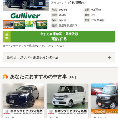
49,400
通常ローン
月々
円
年式
2025
年
走行
0.8
万km
車検
'28/08
修復
なし
保証
保証付
整備
法定整備付
住所
愛媛県新居浜市
今すぐ在庫確認・見積依頼
無
電話する
料
カーセンサーアフター保証がBプランに付いています
販売店：
ガリバー 新居浜インター店
あなたにおすすめの中古車
［PR］