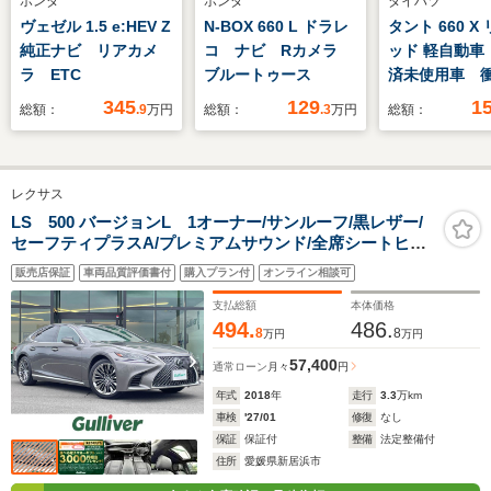
ホンダ
ホンダ
ダイハツ
ヴェゼル 1.5 e:HEV Z
N-BOX 660 L ドラレ
タント 660 X
純正ナビ リアカメ
コ ナビ Rカメラ
ッド 軽自動車
ラ ETC
ブルートゥース
済未使用車 
軽減ブレーキ
345
129
1
総額：
.9
万円
総額：
.3
万円
総額：
リングストッ
ム スマート
側電動スライ
レクサス
シートヒータ
クカメラ フ
LS 500 バージョンL 1オーナー/サンルーフ/黒レザー/
セーフティプラスA/プレミアムサウンド/全席シートヒー
トシート パ
ター/シートベンチレーション/パノラミックビューモニタ
ンドウ パワ
販売店保証
車両品質評価書付
購入プラン付
オンライン相談可
ー/リフレッシュシート/デジタルインナーミラー/OP20イ
リング
ンチAW/禁煙車
支払総額
本体価格
494.
486.
8
8
万円
万円
57,400
通常ローン
月々
円
年式
2018
年
走行
3.3
万km
車検
'27/01
修復
なし
保証
保証付
整備
法定整備付
住所
愛媛県新居浜市