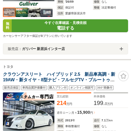
車検
'26/09
修復
なし
保証
保証付
整備
法定整備付
住所
愛媛県新居浜市
今すぐ在庫確認・見積依頼
無
電話する
料
カーセンサーアフター保証がBプランに付いています
販売店：
ガリバー 新居浜インター店
トヨタ
クラウンアスリート ハイブリッド 2.5 新品車高調・新
19AW・新タイヤ・8型ナビ・フルセグTV・ブルートゥー
ス・バックカメラ・リアスパッツ・リアディフューザ
販売店保証
車両品質評価書付
購入プラン付
オンライン相談可
360°画像付
ー・オートクルーズ・シートヒーター・ステアリングヒ
ーター・ETC・テラロッサ赤内装・ドラレコ
支払総額
本体価格
214
199.
0
万円
万円
15,900
通常ローン
月々
円
年式
2013
年
走行
7.1
万km
車検
車検整備付
修復
なし