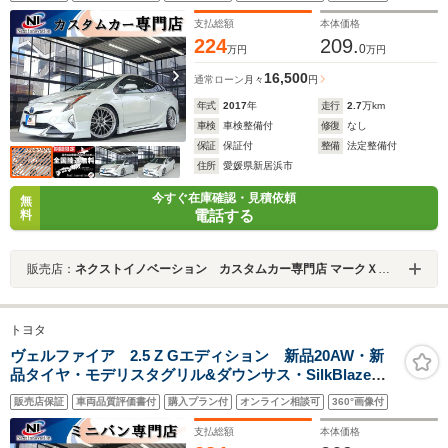
オ・TV・バックカメラ・ETC・ヘッドアップディスプレ
イ・自動防眩インナーミラー・ドアバイザ
支払総額
本体価格
224
209.
0
万円
万円
16,500
通常ローン
月々
円
年式
2017
年
走行
2.7
万km
車検
車検整備付
修復
なし
保証
保証付
整備
法定整備付
住所
愛媛県新居浜市
今すぐ在庫確認・見積依頼
無
電話する
料
販売店：
ネクストイノベーション カスタムカー専門店 マークＸ・クラウン・プリウス専門店
トヨタ
ヴェルファイア 2.5 Z Gエディション 新品20AW・新
品タイヤ・モデリスタグリル&ダウンサス・SilkBlazeエ
アロ・GANADORマフラー・純正10型ナビ・
販売店保証
車両品質評価書付
購入プラン付
オンライン相談可
360°画像付
Bluetooth・TV・Bカメラ・両側パワスラ・パワーバック
ドア・エグゼクティブシート・ステアリングヒーター・
支払総額
本体価格