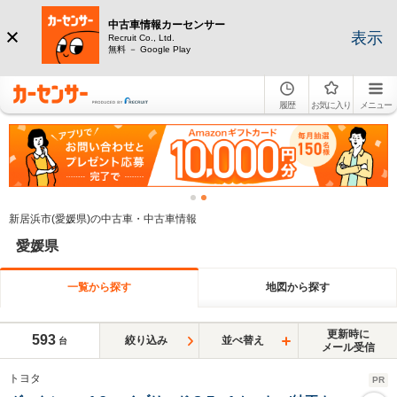
中古車情報カーセンサー
表示
Recruit Co., Ltd.
無料 － Google Play
履歴
お気に入り
メニュー
新居浜市(愛媛県)の中古車・中古車情報
愛媛県
一覧から探す
地図から探す
更新時に
593
絞り込み
並べ替え
台
メール受信
トヨタ
PR