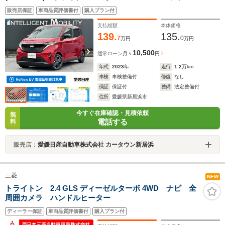
ビューモニター オートブレーキホールド シートヒー
販売店保証
車両品質評価書付
購入プラン付
ター
支払総額
本体価格
139.
135.
7
0
万円
万円
10,500
通常ローン
月々
円
年式
2023
年
走行
1.2
万km
車検
車検整備付
修復
なし
保証
保証付
整備
法定整備付
住所
愛媛県新居浜市
今すぐ在庫確認・見積依頼
無
電話する
料
販売店：
愛媛日産自動車株式会社 カータウン新居浜
三菱
NEW
トライトン 2.4 GLS ディーゼルターボ 4WD ナビ 全
周囲カメラ ハンドルヒーター
ディーラー保証
車両品質評価書付
購入プラン付