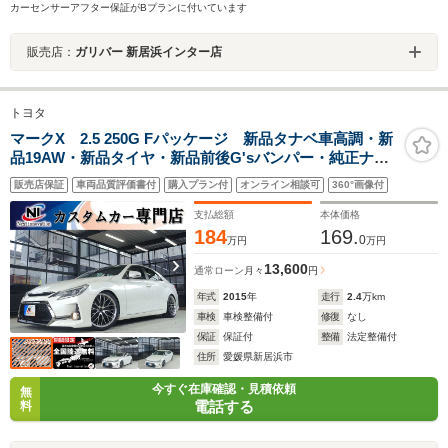
カーセンサーアフター保証がBプランに付いています
販売店：
ガリバー 新居浜インター店
トヨタ
マークX 2.5 250G Fパッケージ 新品タナベ車高調・新
品19AW・新品タイヤ・新品前後G'sバンパー・純正ナ
ビ・ブルートゥース・ワンセグ・バックカメラ・ビルト
販売店保証
車両品質評価書付
購入プラン付
オンライン相談可
360°画像付
インETC・マニュアルシート・前後ドライブレコーダ
ー・キーレスエントリー・スペアタイヤ
支払総額
本体価格
184
169.
0
万円
万円
13,600
通常ローン
月々
円
年式
2015
年
走行
2.4
万km
車検
車検整備付
修復
なし
保証
保証付
整備
法定整備付
住所
愛媛県新居浜市
今すぐ在庫確認・見積依頼
無
電話する
料