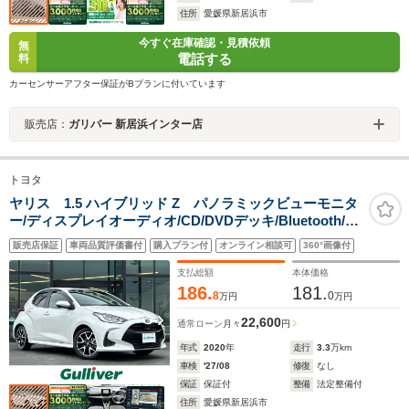
住所
愛媛県新居浜市
今すぐ在庫確認・見積依頼
無
電話する
料
カーセンサーアフター保証がBプランに付いています
販売店：
ガリバー 新居浜インター店
トヨタ
ヤリス 1.5 ハイブリッド Z パノラミックビューモニタ
ー/ディスプレイオーディオ/CD/DVDデッキ/Bluetooth/フ
ルセグTV/前後ドライブレコーダー/前席シートヒーター/
販売店保証
車両品質評価書付
購入プラン付
オンライン相談可
360°画像付
ブラインドスポットモニター/OP16インチAW/トヨタセー
フティ/LEDライト/禁煙車
支払総額
本体価格
186.
181.
8
0
万円
万円
22,600
通常ローン
月々
円
年式
2020
年
走行
3.3
万km
車検
'27/08
修復
なし
保証
保証付
整備
法定整備付
住所
愛媛県新居浜市