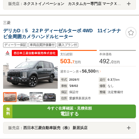
販売店：
ネクストイノベーション カスタムカー専門店 マークＸ・クラウン・プリウス専門店
三菱
デリカD：5 2.2 P ディーゼルターボ 4WD 11インチナ
ビ全周囲カメラハンドルヒーター
ディーラー保証
車両品質評価書付
購入プラン付
支払総額
本体価格
503.
492.
7
0
万円
万円
56,500
通常ローン
月々
円
年式
2026
年
走行
0.3
万km
車検
'28/02
修復
なし
保証
保証付
整備
法定整備付
住所
愛媛県新居浜市
今すぐ在庫確認・見積依頼
無
電話する
料
販売店：
西日本三菱自動車販売（株） 新居浜店