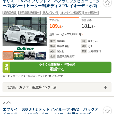
ヤリス 1.5 ハイブリッド Z パノラミックビューモニタ
ー/前席シートヒーター/純正ディスプレイオーディオ/前後
ドライブレコーダー/追従式クルーズコントロール/衝突軽
販売店保証
車両品質評価書付
購入プラン付
オンライン相談可
360°画像付
減ブレーキ/ブラインドスポットモニター/LEDヘッドライ
ト/Pスタート/禁煙車
支払総額
本体価格
189.
181.
8
8
万円
万円
23,000
通常ローン
月々
円
年式
2020
年
走行
0.9
万km
車検
車検整備付
修復
なし
保証
保証付
整備
法定整備付
住所
愛媛県新居浜市
今すぐ在庫確認・見積依頼
無
電話する
料
カーセンサーアフター保証がBプランに付いています
販売店：
ガリバー 新居浜インター店
スズキ
エブリイ 660 Jリミテッド ハイルーフ 4WD バックア