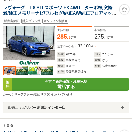
スバル
レヴォーグ 1.8 STI スポーツ EX 4WD ターボ/衝突軽
減/純正メモリーナビ/フルセグ/純正AW/純正フロアマッ
ト/ドライブレコーダー/バックカメラ/電動格納ミラー/ド
販売店保証
購入プラン付
オンライン相談可
アバイザー/フォグランプ/LEDオートライト/スマートキー
支払総額
本体価格
285.
275.
8
4
万円
万円
33,100
通常ローン
月々
円
年式
2023
年
走行
2.4
万km
車検
車検整備付
修復
なし
保証
保証付
整備
法定整備付
住所
愛媛県新居浜市
今すぐ在庫確認・見積依頼
無
電話する
料
カーセンサーアフター保証がBプランに付いています
販売店：
ガリバー 新居浜インター店
トヨタ