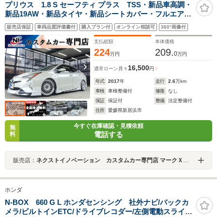
プリウス 1.8 S セーフティ プラス TSS・新品車高調・
新品19AW・新品タイヤ・新品シートカバー・フルエア
ロ・クリアランスソナー・PKSB・純正SDナビ・ブルー
販売店保証
車両品質評価書付
購入プラン付
オンライン相談可
360°画像付
トゥース・TV・バックカメラ・レーダークルーズコント
ロール・HUD・ドラレコ・ドアバイザー・
支払総額
本体価格
224
209.
0
万円
万円
16,500
通常ローン
月々
円
年式
2017
年
走行
2.6
万km
車検
車検整備付
修復
なし
保証
保証付
整備
法定整備付
住所
愛媛県新居浜市
今すぐ在庫確認・見積依頼
無
電話する
料
販売店：
ネクストイノベーション カスタムカー専門店 マークＸ・クラウン・プリウス専門店
ホンダ
N-BOX 660 G L ホンダセンシング 社外ナビ/バックカ
メラ/ビルトインETC/ドライブレコダー/左側電動スライド