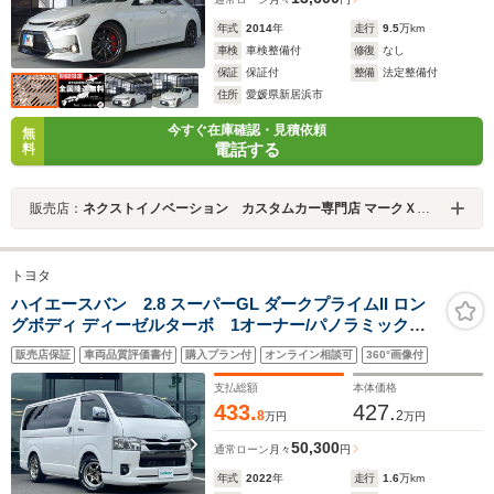
年式
2014
年
走行
9.5
万km
車検
車検整備付
修復
なし
保証
保証付
整備
法定整備付
住所
愛媛県新居浜市
今すぐ在庫確認・見積依頼
無
電話する
料
販売店：
ネクストイノベーション カスタムカー専門店 マークＸ・クラウン・プリウス専門店
トヨタ
ハイエースバン 2.8 スーパーGL ダークプライムII ロン
グボディ ディーゼルターボ 1オーナー/パノラミックビ
ューモニター/ベットキット/ロッドホルダ
販売店保証
車両品質評価書付
購入プラン付
オンライン相談可
360°画像付
ー/ADVANRacing16インチAW/ホワイトレタータイ
ヤ/AC100V/革調シートカバー/両側電動スライドドア/ディ
支払総額
本体価格
スプレイオーディオ/ETC/LEDライト/禁煙車
433.
427.
8
2
万円
万円
50,300
通常ローン
月々
円
年式
2022
年
走行
1.6
万km