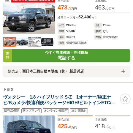
支払総額
本体価格
473.
463.
5
0
万円
万円
52,400
通常ローン
月々
円
年式
2026
年
走行
29
km
車検
'28/06
修復
なし
保証
保証付
整備
法定整備付
住所
愛媛県新居浜市
今すぐ在庫確認・見積依頼
無
電話する
料
販売店：
西日本三菱自動車販売（株） 新居浜店
トヨタ
ヴォクシー 1.8 ハイブリッド S-Z 1オーナー/純正ナ
ビ/Bカメラ/快適利便パッケージHIGH/ビルトインETC/D
レコーダー/デジタルインナーミラー/HUD/BSM/プロジェ
販売店保証
購入プラン付
オンライン相談可
360°画像付
クター式LEDライト/PBドア/ハンズフリー両側自動ドア
支払総額
本体価格
425.
418.
8
3
万円
万円