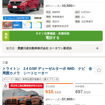
10,500
通常ローン
月々
円
年式
2023
年
走行
1.2
万km
車検
車検整備付
修復
なし
保証
保証付
整備
法定整備付
住所
愛媛県新居浜市
今すぐ在庫確認・見積依頼
無
電話する
料
販売店：
愛媛日産自動車株式会社 カータウン新居浜
三菱
トライトン 2.4 GSR ディーゼルターボ 4WD ナビ 全
周囲カメラ シートヒーター
ディーラー保証
車両品質評価書付
購入プラン付
支払総額
本体価格
510.
497.
3
0
万円
万円
57,900
通常ローン
月々
円