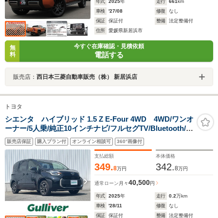
年式
2025
年
走行
661
km
車検
'27/08
修復
なし
保証
保証付
整備
法定整備付
住所
愛媛県新居浜市
今すぐ在庫確認・見積依頼
無
電話する
料
販売店：
西日本三菱自動車販売（株） 新居浜店
トヨタ
シエンタ ハイブリッド 1.5 Z E-Four 4WD 4WD/ワンオ
ーナー/5人乗/純正10インチナビ/フルセグTV/Bluetooth/パ
ノラミックビューモニター/セーフティセンス/ビルトイン
販売店保証
購入プラン付
オンライン相談可
360°画像付
ETC/AC100V電源/ハンズフリーパワースライドドア
支払総額
本体価格
349.
342.
8
8
万円
万円
40,500
通常ローン
月々
円
年式
2025
年
走行
0.2
万km
車検
'28/11
修復
なし
保証
保証付
整備
法定整備付