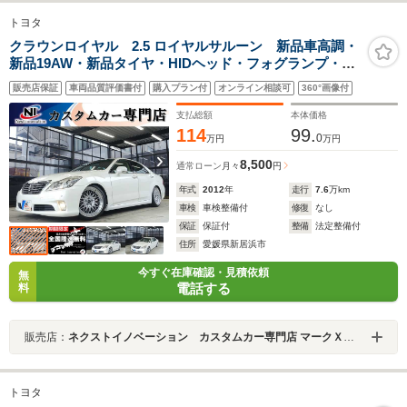
トヨタ
クラウンロイヤル 2.5 ロイヤルサルーン 新品車高調・
新品19AW・新品タイヤ・HIDヘッド・フォグランプ・純
正8インチマルチ・フルセグTV・Bluetoothオーディオ・
販売店保証
車両品質評価書付
購入プラン付
オンライン相談可
360°画像付
バックカメラ・ETC・オートクルーズ・コーナーセン
サ・パワーシート・電動チルトテレスコピック
支払総額
本体価格
114
99.
0
万円
万円
8,500
通常ローン
月々
円
年式
2012
年
走行
7.6
万km
車検
車検整備付
修復
なし
保証
保証付
整備
法定整備付
住所
愛媛県新居浜市
今すぐ在庫確認・見積依頼
無
電話する
料
販売店：
ネクストイノベーション カスタムカー専門店 マークＸ・クラウン・プリウス専門店
トヨタ