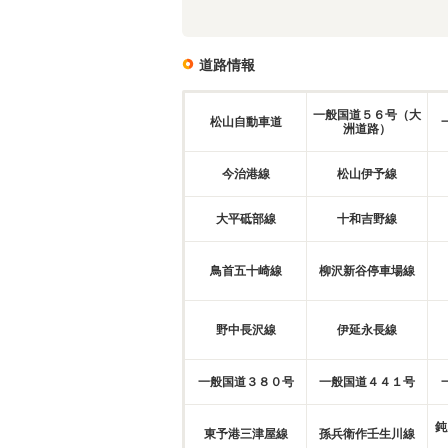
道路情報
一般国道５６号（大
松山自動車道
洲道路）
今治港線
松山伊予線
大平砥部線
十和吉野線
鳥首五十崎線
柳沢新谷停車場線
野中長沢線
伊延永長線
一般国道３８０号
一般国道４４１号
鈍
東予港三津屋線
孫兵衛作壬生川線