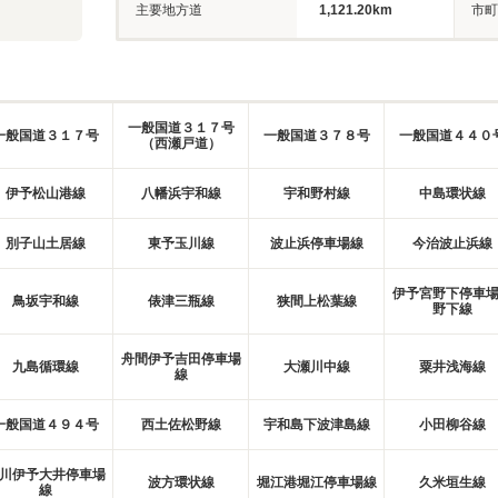
主要地方道
1,121.20km
市町
一般国道３１７号
一般国道３１７号
一般国道３７８号
一般国道４４０
（西瀬戸道）
伊予松山港線
八幡浜宇和線
宇和野村線
中島環状線
別子山土居線
東予玉川線
波止浜停車場線
今治波止浜線
伊予宮野下停車
鳥坂宇和線
俵津三瓶線
狭間上松葉線
野下線
舟間伊予吉田停車場
九島循環線
大瀬川中線
粟井浅海線
線
一般国道４９４号
西土佐松野線
宇和島下波津島線
小田柳谷線
川伊予大井停車場
波方環状線
堀江港堀江停車場線
久米垣生線
線