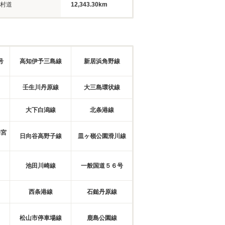
村道
12,343.30km
号
高知伊予三島線
新居浜角野線
壬生川丹原線
大三島環状線
大下白潟線
北条港線
場宮
日向谷高野子線
皿ヶ嶺公園滑川線
池田川崎線
一般国道５６号
西条港線
石鎚丹原線
松山市停車場線
鹿島公園線