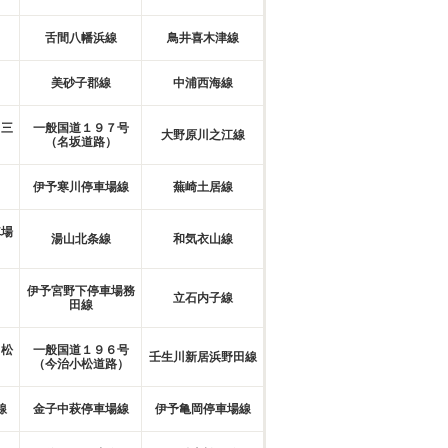
舌間八幡浜線
鳥井喜木津線
美砂子郡線
中浦西海線
（三
一般国道１９７号
大野原川之江線
（名坂道路）
伊予寒川停車場線
蕪崎土居線
車場
湯山北条線
和気衣山線
伊予宮野下停車場務
立石内子線
田線
（松
一般国道１９６号
壬生川新居浜野田線
）
（今治小松道路）
線
金子中萩停車場線
伊予亀岡停車場線