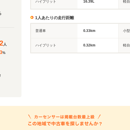
ハイブリット
16.39L
軽自
%
1人あたりの走行距離
普通車
0.33km
小型
2
人
ハイブリット
0.32km
軽自
3
%
台