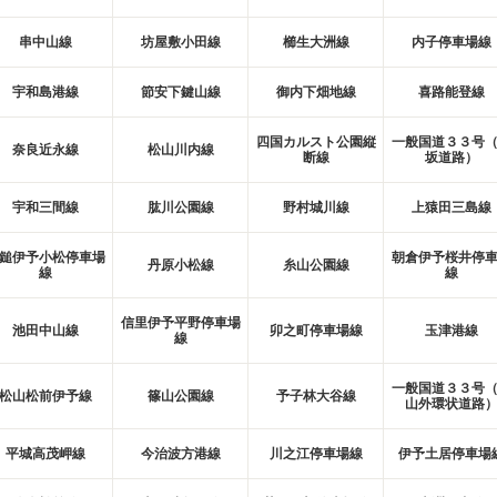
串中山線
坊屋敷小田線
櫛生大洲線
内子停車場線
宇和島港線
節安下鍵山線
御内下畑地線
喜路能登線
四国カルスト公園縦
一般国道３３号
奈良近永線
松山川内線
断線
坂道路）
宇和三間線
肱川公園線
野村城川線
上猿田三島線
鎚伊予小松停車場
朝倉伊予桜井停
丹原小松線
糸山公園線
線
線
信里伊予平野停車場
池田中山線
卯之町停車場線
玉津港線
線
一般国道３３号
松山松前伊予線
篠山公園線
予子林大谷線
山外環状道路
平城高茂岬線
今治波方港線
川之江停車場線
伊予土居停車場