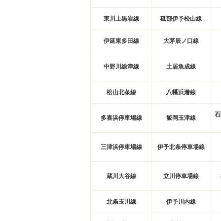
東川上黒岩線
砥部伊予松山線
伊延東多田線
大茅辰ノ口線
中野川総津線
土居魚成線
松山北条線
八幡浜港線
石
多喜浜停車場線
飯岡玉津線
三津浜停車場線
伊予北条停車場線
蔵川大谷線
立川停車場線
北条玉川線
伊予川内線