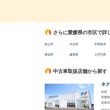
さらに愛媛県の市区で詳
松山市
今治市
宇和島市
東温市
越智郡
上浮穴郡
中古車取扱店舗から探す
ネク
住所
営業時
定休日