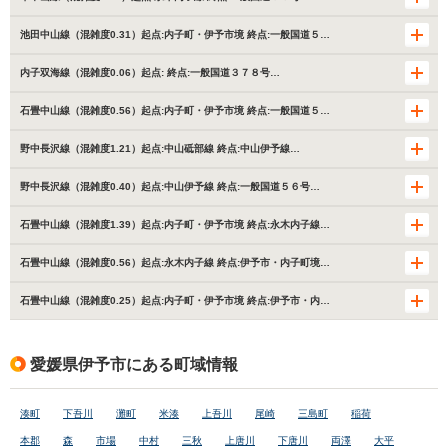
池田中山線（混雑度0.31）起点:内子町・伊予市境 終点:一般国道５…
内子双海線（混雑度0.06）起点: 終点:一般国道３７８号…
石畳中山線（混雑度0.56）起点:内子町・伊予市境 終点:一般国道５…
野中長沢線（混雑度1.21）起点:中山砥部線 終点:中山伊予線…
野中長沢線（混雑度0.40）起点:中山伊予線 終点:一般国道５６号…
石畳中山線（混雑度1.39）起点:内子町・伊予市境 終点:永木内子線…
石畳中山線（混雑度0.56）起点:永木内子線 終点:伊予市・内子町境…
石畳中山線（混雑度0.25）起点:内子町・伊予市境 終点:伊予市・内…
愛媛県伊予市にある町域情報
湊町
下吾川
灘町
米湊
上吾川
尾崎
三島町
稲荷
本郡
森
市場
中村
三秋
上唐川
下唐川
両澤
大平