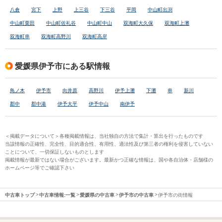
八倉
宮下
上野
上三谷
下三谷
平岡
中山町出渕
中山町栗田
中山町佐礼谷
中山町中山
双海町大久保
双海町上灘
双海町串
双海町高野川
双海町高岸
愛媛県伊予市にある駅情報
鳥ノ木
伊予市
向井原
高野川
伊予上灘
下灘
串
新川
郡中
郡中港
伊予大平
伊予中山
南伊予
＜掲載データについて＞各種掲載情報は、当社独自の方法で集計・算出を行ったものです
当該情報の正確性、完全性、目的適合性、有用性、適法性及び第三者の権利を侵害していない
ことについて、一切保証しないものとします
掲載情報が最新ではない場合がございます。最新かつ正確な情報は、国や各自治体・店舗様の
ホームページ等でご確認下さい
中古車トップ
中古車情報:一覧
愛媛県の中古車
伊予市の中古車
伊予市の街情報