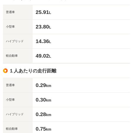
25.91
普通車
L
23.80
小型車
L
14.36
ハイブリッド
L
49.02
軽自動車
L
１人あたりの走行距離
0.29
普通車
km
0.30
小型車
km
0.28
ハイブリッド
km
0.75
軽自動車
km