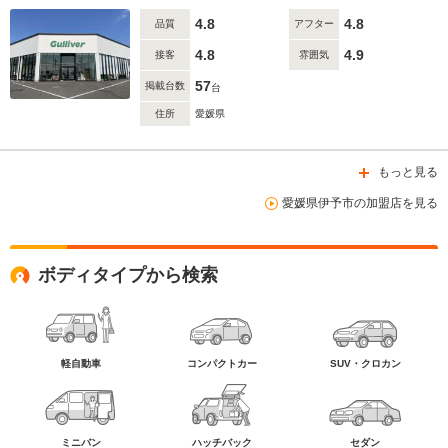
4.8
4.8
品質
アフター
4.8
4.9
接客
雰囲気
57
掲載台数
台
住所
愛媛県
もっと見る
愛媛県伊予市の加盟店を見る
ボディタイプから検索
軽自動車
コンパクトカー
SUV・クロカン
ミニバン
ハッチバック
セダン