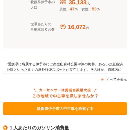
35,133
愛媛県伊予市の
人
人口
47
53
男性：
%
女性：
%
世帯当たりの
16,072
台
自動車普及台数
"愛媛県に所属する伊予市には秦皇山森林公園や漆の梅林、あるいは五色浜
公園といった多くの屋外行楽スポットが存在します。そのほか、市域内に
ある寺社としては、牛之峰地蔵堂や鎌倉神社などが挙げられます。地域で
すべてを表示
行われるイベントには五色姫復活祭、唐川びわまつりや伊予彩まつりを挙
げることができ、地域の産物としては全国的に有名なみかんや唐川びわな
どの果物類、及び花鰹などが知られています。この市には、JR四国予讃線
の駅が存在し、エリア内を通る道路としては国道56号線や国道378号線、
県道222号線などが挙げられます。なお、市で利用できる補助金制度とし
ては、「クリーンエネルギー自動車導入促進対策費補助金」、「愛媛県環
愛媛県伊予市の中古車を検索する
境保全資金融資制度」、「次世代自動車充電インフラ整備促進事業」があ
ります。"
１人あたりのガソリン消費量