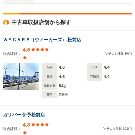
中古車取扱店舗から探す
ＷＥＣＡＲＳ（ウィーカーズ） 松前店
4.6
総合評価：
(クチコミ件数:29件)
4.6
4.4
品質
アフター
4.6
4.4
接客
雰囲気
84
掲載台数
台
住所
愛媛県
ガリバー 伊予松前店
4.8
総合評価：
(クチコミ件数:262件)