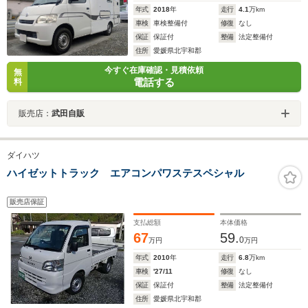
年式
2018
年
走行
4.1
万km
車検
車検整備付
修復
なし
保証
保証付
整備
法定整備付
住所
愛媛県北宇和郡
今すぐ在庫確認・見積依頼
無
電話する
料
販売店：
武田自販
ダイハツ
ハイゼットトラック エアコンパワステスペシャル
販売店保証
支払総額
本体価格
67
59.
0
万円
万円
年式
2010
年
走行
6.8
万km
車検
'27/11
修復
なし
保証
保証付
整備
法定整備付
住所
愛媛県北宇和郡