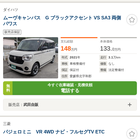
ブレコーダー 前後/ヘ
ダプティブクルーズ
ン 衝突軽減
ダイハツ
ッドランプ
レーンアシスト ドラ
脱 LEDオー
LED/Bluetooth接
レコ ETC LEDヘッ
ト フォグ 
ムーヴキャンバス G ブラックアクセント VS SA3 両側
パワス
続/ETC/EBD付ABS/横
ド 純正16インチ
イビーム 純
滑り防止装置
AW 禁煙車 衝突軽
マット 寒冷
販売店保証
減装置 バックカメ
車
支払総額
本体価格
ラ ドアバイザー
148
133.
0
万円
万円
年式
2021
年
走行
3.1
万km
車検
車検整備付
修復
なし
保証
保証付
整備
法定整備付
住所
愛媛県北宇和郡
今すぐ在庫確認・見積依頼
無
電話する
料
販売店：
武田自販
三菱
パジェロミニ VR 4WD ナビ・フルセグTV ETC