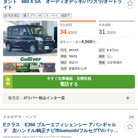
タント 660 X SA オーディオデッキ/パワスラ/オートラ
イト
販売店保証
購入プラン付
オンライン相談可
支払総額
本体価格
34.
31.
8
5
万円
万円
4,500
通常ローン
月々
円
年式
2013
年
走行
6.4
万km
車検
'26/11
修復
なし
保証
保証付
整備
法定整備付
住所
愛媛県松山市
今すぐ在庫確認・見積依頼
無
電話する
料
販売店：
ガリバー 松山インター店
メルセデス・ベンツ
PR
Eクラス E350 ブルーエフィシェンシー アバンギャル
ド 左ハンドル/純正ナビ/Bluetooth/フルセグTV/バック
カメラ/サンルーフ/クルーズコントロール/ブラインドスポ