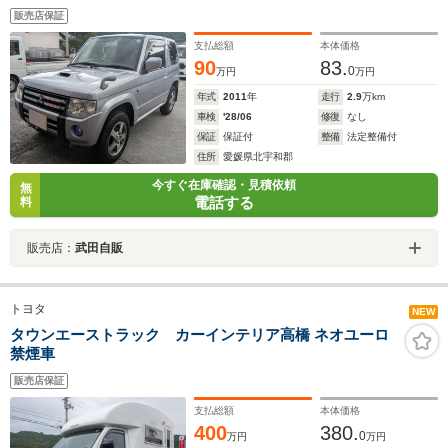
販売店保証
支払総額
本体価格
90
83.
0
万円
万円
年式
2011
年
走行
2.9
万km
車検
'28/06
修復
なし
保証
保証付
整備
法定整備付
住所
愛媛県北宇和郡
今すぐ在庫確認・見積依頼
無
電話する
料
販売店：
武田自販
トヨタ
NEW
タウンエーストラック カーインテリア高橋 ネオユーロ
禁煙車
販売店保証
支払総額
本体価格
400
380.
0
万円
万円