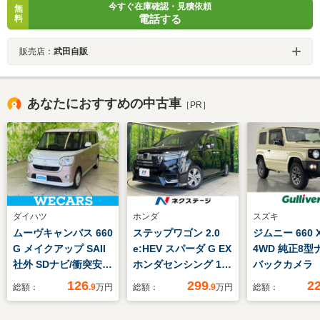
今すぐ在庫確認・見積依頼
無
電話する
料
販売店：
武田自販
あなたにおすすめの中古車
［PR］
ダイハツ
ホンダ
スズキ
ムーヴキャンバス 660
ステップワゴン 2.0
ジムニー 660 
G メイクアップ SAII
e:HEV スパーダ G EX
4WD 純正8
社外 SDナビ/衝突安全
ホンダセンシング 12
バックカメラ
装置/両側電動スライ
インチ後席モニター
ヒーター HD
126
299
2
総額：
.9
万円
総額：
.9
万円
総額：
ドドア/車線逸脱防止
純正10インチナビ
ルセグ DVD
支援システム/ドライ
両側電動スライド ア
レコ ETC 