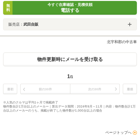
今すぐ在庫確認・見積依頼
無
電話する
料
販売店：
武田自販
北宇和郡の中古車
物件更新時にメールを受け取る
1
/1
最初
前の30件
次の30件
最後
※人気のクルマは平均1ヶ月で掲載終了
物件数合計1万台以上のメーカー｜算出データ期間：2024年9月～11月｜内容：物件数合計1万
台以上のメーカーのうち、掲載が終了した物件数が1,000台以上の場合
ページトップへ