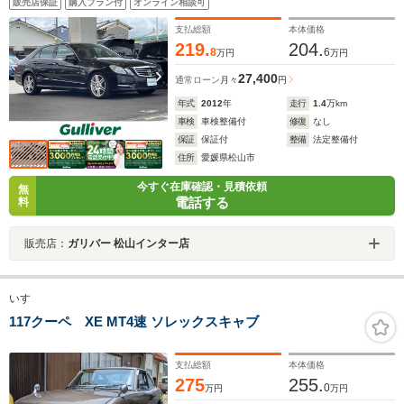
販売店保証
購入プラン付
オンライン相談可
ットモニター/ETC/パワーシート/シートヒーター/LEDヘ
ッドライト/純正アルミ
支払総額
本体価格
219.
204.
8
6
万円
万円
27,400
通常ローン
月々
円
年式
2012
年
走行
1.4
万km
車検
車検整備付
修復
なし
保証
保証付
整備
法定整備付
住所
愛媛県松山市
今すぐ在庫確認・見積依頼
無
電話する
料
販売店：
ガリバー 松山インター店
いすゞ
117クーペ XE MT4速 ソレックスキャブ
支払総額
本体価格
275
255.
0
万円
万円