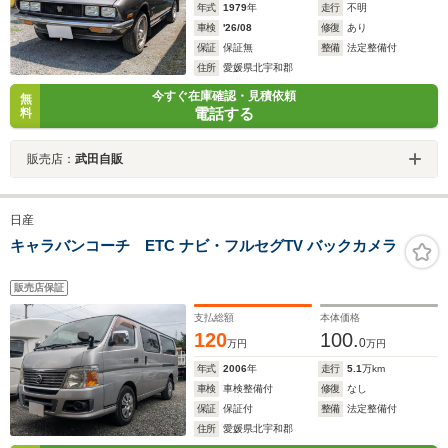
年式
1979
年
走行
不明
車検
'26/08
修復
あり
保証
保証無
整備
法定整備付
住所
愛媛県北宇和郡
今すぐ在庫確認・見積依頼
無
電話する
料
販売店：
武田自販
日産
キャラバンコーチ ETC ナビ・フルセグTV バックカメラ
販売店保証
支払総額
本体価格
120
100.
0
万円
万円
年式
2006
年
走行
5.1
万km
車検
車検整備付
修復
なし
保証
保証付
整備
法定整備付
住所
愛媛県北宇和郡