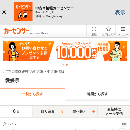
中古車情報カーセンサー
表示
Recruit Co., Ltd.
無料 － Google Play
履歴
お気に入り
メニュー
北宇和郡(愛媛県)の中古車・中古車情報
愛媛県
一覧から探す
地図から探す
更新時に
6
絞り込み
並べ替え
台
メール受信
ダイハツ
PR