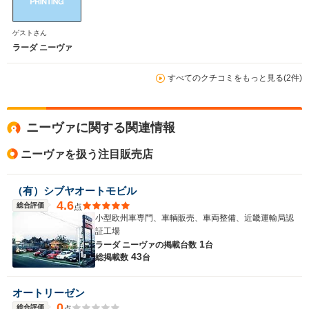
ゲストさん
ラーダ ニーヴァ
すべてのクチコミをもっと見る(2件)
ニーヴァに関する関連情報
ニーヴァを扱う注目販売店
（有）シブヤオートモビル
4.6
総合評価
点
小型欧州車専門、車輌販売、車両整備、近畿運輸局認
証工場
1
ラーダ ニーヴァの
掲載台数
台
43
総掲載数
台
オートリーゼン
0
総合評価
点