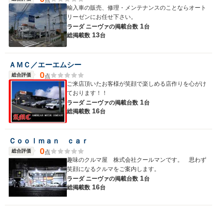
輸入車の販売、修理・メンテナンスのことならオート
リーゼンにお任せ下さい。
1
ラーダ ニーヴァの
掲載台数
台
13
総掲載数
台
ＡＭＣ／エーエムシー
0
総合評価
点
ご来店頂いたお客様が笑顔で楽しめる店作りを心がけ
ております！！
1
ラーダ ニーヴァの
掲載台数
台
16
総掲載数
台
Ｃｏｏｌｍａｎ ｃａｒ
0
総合評価
点
趣味のクルマ屋 株式会社クールマンです。 思わず
笑顔になるクルマをご案内します。
1
ラーダ ニーヴァの
掲載台数
台
16
総掲載数
台