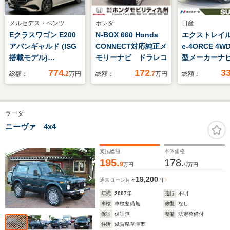
メルセデス・ベンツ
ホンダ
日産
Eクラスワゴン E200
N-BOX 660 Honda
エクストレイル 
アバンギャルド (ISG
CONNECT対応純正メ
e-4ORCE 4WD
搭載モデル)
モリーナビ ドラレコ
型メーカーナ
MP202501 ワンオー
パイロット 
774
172
3
総額：
.2
万円
総額：
.7
万円
総額：
ナー 正規認定中古
メラ 電動リ
車 認定中古車保証2
ト 茶革シー
年付き 新車保証継
レコ シート
ラーダ
承 AMGラインパッ
ー コーナー
ケージ レザーエクス
ー スマー
ニーヴァ 4x4
クルーシブパッケー
LEDヘッド 
ジ アドバンスドパッ
ンETC
支払総額
本体価格
ケージ デジタルイン
195.
178.
9
0
万円
万円
テリアパッケージ 禁
19,200
通常ローン
月々
円
煙車
年式
2007
年
走行
不明
車検
車検整備無
修復
なし
保証
保証無
整備
法定整備付
住所
滋賀県草津市