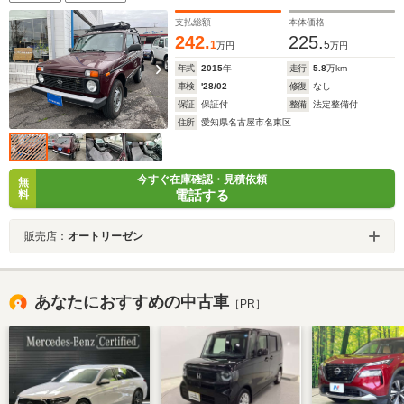
支払総額
本体価格
242.
225.
1
5
万円
万円
年式
2015
年
走行
5.8
万km
車検
'28/02
修復
なし
保証
保証付
整備
法定整備付
住所
愛知県名古屋市名東区
今すぐ在庫確認・見積依頼
無
電話する
料
販売店：
オートリーゼン
あなたにおすすめの中古車
［PR］