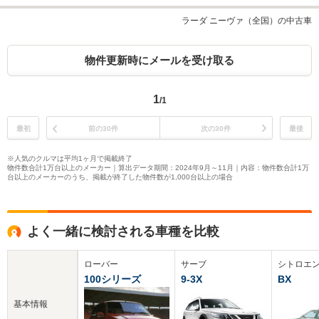
ラーダ ニーヴァ（全国）の中古車
物件更新時にメールを受け取る
1
/1
最初
前の30件
次の30件
最後
※人気のクルマは平均1ヶ月で掲載終了
物件数合計1万台以上のメーカー｜算出データ期間：2024年9月～11月｜内容：物件数合計1万
台以上のメーカーのうち、掲載が終了した物件数が1,000台以上の場合
よく一緒に検討される車種を比較
ローバー
サーブ
シトロエ
100シリーズ
9-3X
BX
基本情報