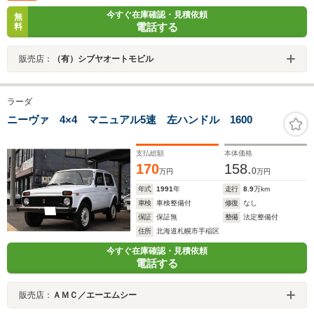
今すぐ在庫確認・見積依頼
無
電話する
料
販売店：
（有）シブヤオートモビル
ラーダ
ニーヴァ 4×4 マニュアル5速 左ハンドル 1600
支払総額
本体価格
170
158.
0
万円
万円
年式
1991
年
走行
8.9
万km
車検
車検整備付
修復
なし
保証
保証無
整備
法定整備付
住所
北海道札幌市手稲区
今すぐ在庫確認・見積依頼
電話する
販売店：
ＡＭＣ／エーエムシー