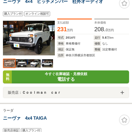
ニーヴァ 4×4 ヒッチメンバー 社外オーディオ
購入プラン付
オンライン相談可
支払総額
本体価格
231
208.
0
万円
万円
年式
2014
年
走行
5.8
万km
車検
車検整備付
修復
なし
保証
保証無
整備
法定整備付
住所
神奈川県横浜市都筑区
今すぐ在庫確認・見積依頼
無
電話する
料
販売店：
Ｃｏｏｌｍａｎ ｃａｒ
ラーダ
ニーヴァ 4x4 TAIGA
販売店保証
購入プラン付