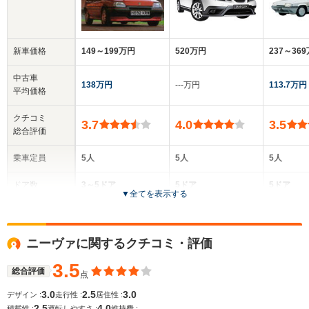
新車価格
149～199万円
520万円
237～36
中古車
138万円
‐‐‐万円
113.7万円
平均価格
クチコミ
3.7
4.0
3.5
総合評価
乗車定員
5人
5人
5人
ドア数
3～5ドア
5ドア
5ドア
▼
全てを表示する
全高
全高
全高
1.38m
1.57m
1.35m
ニーヴァに関するクチコミ・評価
3.5
総合評価
点
全幅
全幅
全幅
サイズ
1.56m～1.58m
1.8m
1.68m
3.0
2.5
3.0
デザイン :
走行性 :
居住性 :
全長
全長
(全長x全幅x全高)
2.5
4.0
-
積載性 :
運転しやすさ :
維持費 :