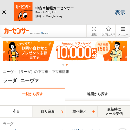
中古車情報カーセンサー
表示
Recruit Co., Ltd.
無料 － Google Play
履歴
お気に入り
メニュー
ニーヴァ（ラーダ）の中古車・中古車情報
ラーダ ニーヴァ
一覧から探す
地図から探す
更新時に
4
絞り込み
並べ替え
台
メール受信
ラーダ