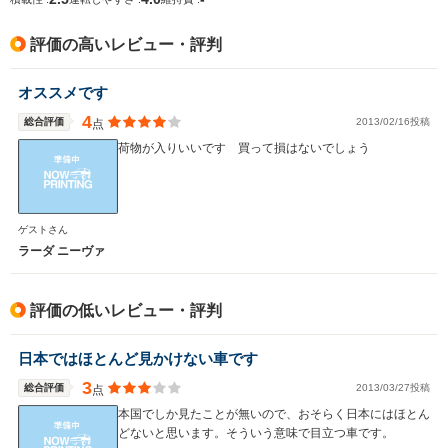
3.52m～3.57m
4.69m
4.
評価の高いレビュー・評判
ホイールベース
ホイールベース
ホイー
オススメです
-m
-m
4
総合評価
2013/02/16投稿
点
荷物が入りいいです 買って損はないでしょう
WLTCモード
-
-
-
燃費
ゲストさん
ラーダ ニーヴァ
排気量
1396cc
1998cc
1579～19
評価の低いレビュー・評判
駆動方式
FF
4WD
FF
日本ではほとんど見かけない車です
3
総合評価
2013/03/27投稿
点
本国でしか見たことが無いので、おそらく日本にはほとん
どないと思います。そういう意味で目立つ車です。