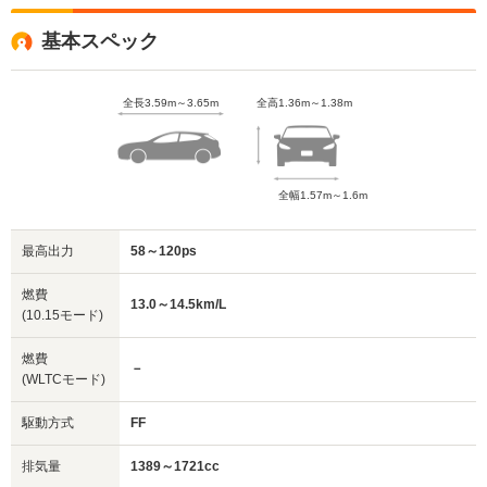
基本スペック
全長3.59m～3.65m
全高1.36m～1.38m
全幅1.57m～1.6m
最高出力
58～120ps
燃費
13.0～14.5km/L
(10.15モード)
燃費
－
(WLTCモード)
駆動方式
FF
排気量
1389～1721cc