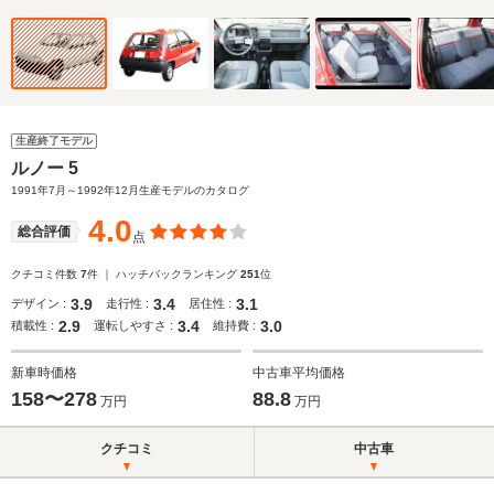
生産終了モデル
ルノー 5
1991年7月～1992年12月生産モデルのカタログ
4.0
総合評価
点
クチコミ件数
7
件 ｜ ハッチバックランキング
251
位
3.9
3.4
3.1
デザイン :
走行性 :
居住性 :
2.9
3.4
3.0
積載性 :
運転しやすさ :
維持費 :
新車時価格
中古車平均価格
158〜278
88.8
万円
万円
クチコミ
中古車