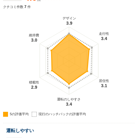
7
クチコミ件数
件
デザイン
3.9
走行性
維持費
3.4
3.0
居住性
積載性
3.1
2.9
運転のしやすさ
3.4
5の評価平均
現行のハッチバックの評価平均
運転しやすい