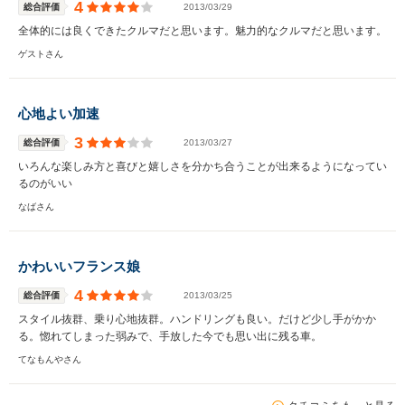
4
総合評価
2013/03/29
全体的には良くできたクルマだと思います。魅力的なクルマだと思います。
ゲストさん
心地よい加速
3
総合評価
2013/03/27
いろんな楽しみ方と喜びと嬉しさを分かち合うことが出来るようになってい
るのがいい
なばさん
かわいいフランス娘
4
総合評価
2013/03/25
スタイル抜群、乗り心地抜群。ハンドリングも良い。だけど少し手がかか
る。惚れてしまった弱みで、手放した今でも思い出に残る車。
てなもんやさん