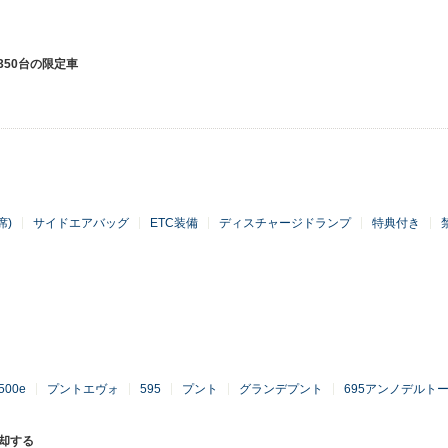
350台の限定車
席)
サイドエアバッグ
ETC装備
ディスチャージドランプ
特典付き
500e
プントエヴォ
595
プント
グランデプント
695アンノデルト
売却する