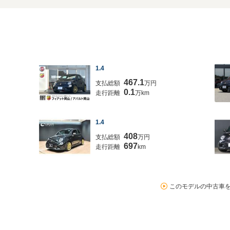
1.4
467.1
支払総額
万円
0.1
走行距離
万km
1.4
408
支払総額
万円
697
走行距離
km
このモデルの中古車