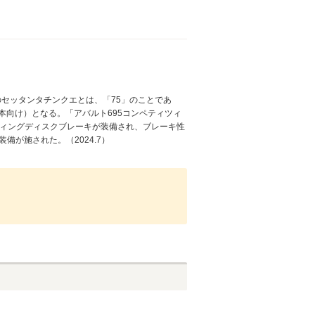
のセッタンタチンクエとは、「75」のことであ
本向け）となる。「アバルト695コンペティツィ
ティングディスクブレーキが装備され、ブレーキ性
が施された。（2024.7）