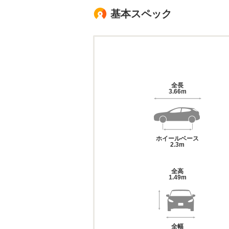
基本スペック
全長
3.66m
ホイールベース
2.3m
全高
1.49m
全幅