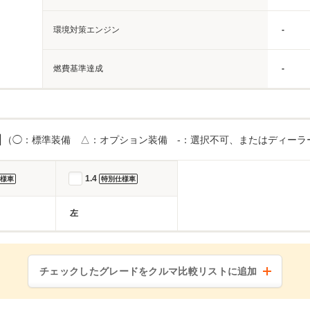
環境対策エンジン
-
燃費基準達成
-
目
（◯：標準装備 △：オプション装備 -：選択不可、またはディーラ
1.4
様車
特別仕様車
左
チェックしたグレードをクルマ比較リストに追加