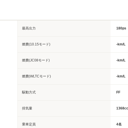
最高出力
180ps
燃費(10.15モード)
-km/L
燃費(JC08モード)
-km/L
燃費(WLTCモード)
-km/L
駆動方式
FF
排気量
1368c
乗車定員
4名