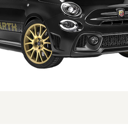
新型時のフロント。写真は本国仕様の為、一部異なる場合があります (1/2枚)