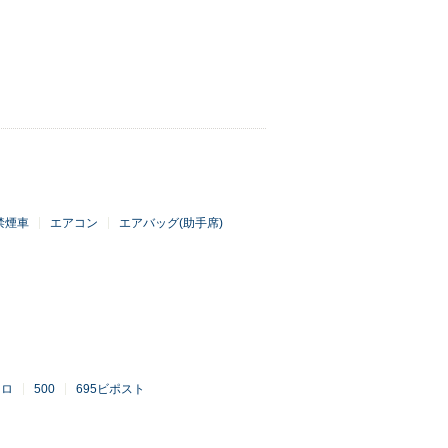
禁煙車
エアコン
エアバッグ(助手席)
ーロ
500
695ビポスト