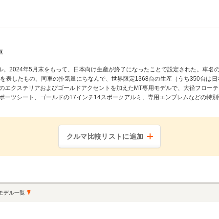
車
ル。2024年5月末をもって、日本向け生産が終了になったことで設定された。車名
を表したもの。同車の排気量にちなんで、世界限定1368台の生産（うち350台は日
のエクステリアおよびゴールドアクセントを加えたMT専用モデルで、大径フロー
ーツシート、ゴールドの17インチ14スポークアルミ、専用エンブレムなどの特別装備
クルマ比較リストに追加
モデル一覧