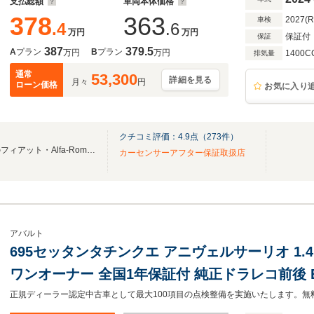
支払総額
車両本体価格
378
363
2027(
車検
.4
.6
万円
万円
保証付
保証
387
379.5
A
プラン
B
プラン
万円
万円
1400C
排気量
通常
53,300
詳細を見る
月々
円
ローン価格
お気に入り
クチコミ評価：
4.9
点（
273
件）
【全国対応可能】九州最大級のフィアット・Alfa-Romeo専門店！
カーセンサーアフター保証取扱店
アバルト
695セッタンタチンクエ アニヴェルサーリオ 1.4
ワンオーナー 全国1年保証付 純正ドラレコ前後 ET
Sabeltシート beatsオーディオ ゴールドデカール 17inAW CarPl