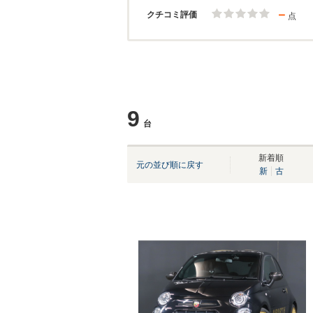
－
クチコミ評価
点
9
台
新着順
元の並び順に戻す
新
古