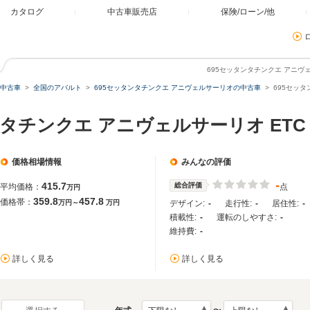
カタログ
中古車販売店
保険/ローン/他
695セッタンタチンクエ アニヴ
中古車
全国のアバルト
695セッタンタチンクエ アニヴェルサーリオの中古車
695セッ
ンタチンクエ アニヴェルサーリオ ET
価格相場情報
みんなの評価
-
415.7
総合評価
平均価格：
点
万円
359.8
457.8
価格帯：
万円～
万円
デザイン:
-
走行性:
-
居住性:
-
積載性:
-
運転のしやすさ:
-
維持費:
-
詳しく見る
詳しく見る