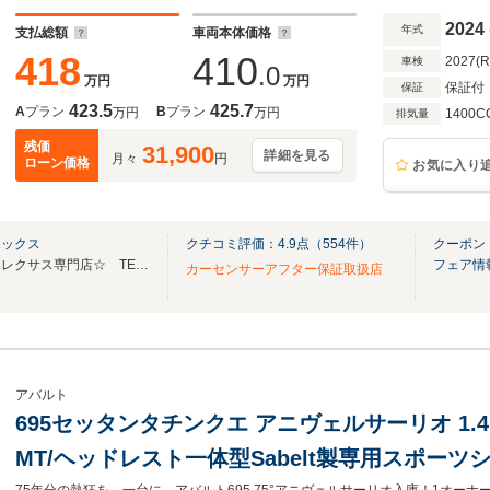
ン ドラレコ ETC アルミ17インチ 禁煙車
2024
年式
支払総額
車両本体価格
418
410
2027(
車検
.0
万円
万円
保証付
保証
423.5
425.7
A
プラン
B
プラン
万円
万円
1400C
排気量
残価
31,900
詳細を見る
月々
円
ローン価格
お気に入り
ボックス
クチコミ評価：
4.9
点（
554
件）
クーポン
総在庫１２０台展示！輸入車・レクサス専門店☆ TEL：075-972-0345
フェア情
カーセンサーアフター保証取扱店
アバルト
695セッタンタチンクエ アニヴェルサーリオ 1.4 
MT/ヘッドレスト一体型Sabelt製専用スポー