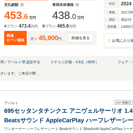
Auto Bluetooth 記録簿付 スペア―有
2024
年式
支払総額
車両本体価格
453
438
2027(
車検
.6
.0
万円
万円
保証付
保証
473.4
465.6
A
プラン
B
プラン
万円
万円
1400C
排気量
残価
45,900
詳細を見る
月々
円
ローン価格
お気に入り
堺／アバルト堺 認定中古
クチコミ評価：
4.9
点（
68
件）
フェア：
ー
展示できる車両の数に限りがございます。ご来店の際は事前にご連絡下さいませ。
360°
画像付
アバルト
695セッタンタチンクエ アニヴェルサーリオ 1.
Beatsサウンド AppleCarPlay ハーフレザーシー
サー オートライト ディスプレイ USB ステア