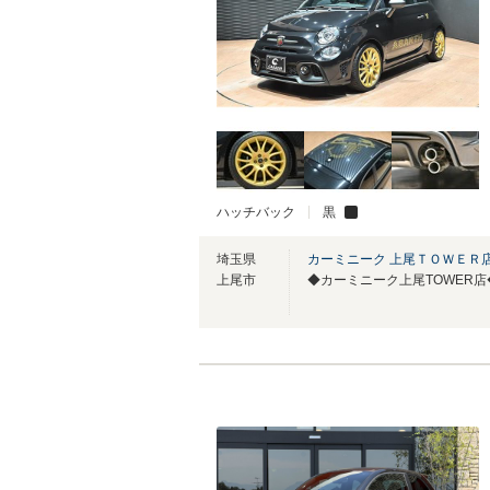
ハッチバック
黒
埼玉県
カーミニーク 上尾ＴＯＷＥＲ
上尾市