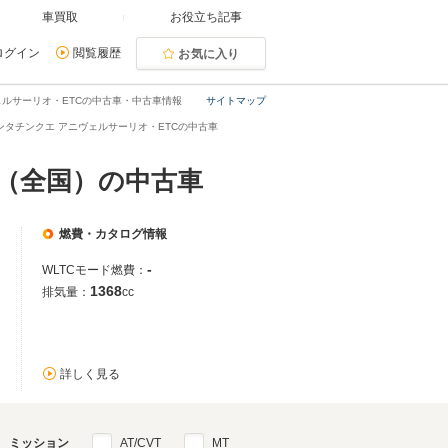
車買取
お役立ち記事
ログイン
閲覧履歴
お気に入り
ェルサーリオ・ETCの中古車・中古車情報
サイトマップ
タンタチンクエ アニヴェルサーリオ・ETCの中古車
C（全国）の中古車
燃費・カタログ情報
-
WLTCモード燃費：
1368
排気量：
cc
詳しく見る
ミッション
AT/CVT
MT