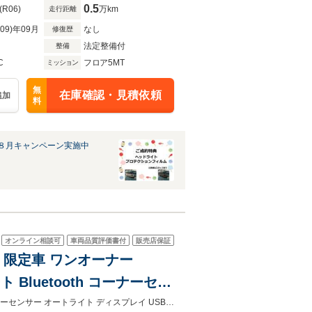
0.5
(R06)
万km
走行距離
R09)年09月
なし
修復歴
法定整備付
整備
C
フロア5MT
ミッション
無
在庫確認・見積依頼
追加
料
８月キャンペーン実施中
オンライン相談可
車両品質評価書付
販売店保証
4 限定車 ワンオーナー
ト Bluetooth コーナーセン
リングリモコン オートエアコ
ワンオーナー ハーフレザーシート Beatsサウンド Bluetooth AppleCarPlayコーナーセンサー オートライト ディスプレイ USB ステアリングリモコン オートエアコン ドラレコ ETC