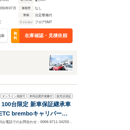
R09)年07月
なし
修復歴
法定整備付
整備
C
フロア5MT
ミッション
無
在庫確認・見積依頼
追加
料
オンライン相談可
車両品質評価書付
販売店保証
 100台限定 新車保証継承車
C bremboキャリパー
ay/Android
正規ディーラー認定中古車として最大100項目の点検整備を実施いたします。無料お電話でのお問合わせ：0066-9711-342505 営業時間：10:00～18:30（定休日：毎週火曜日・水曜日）。