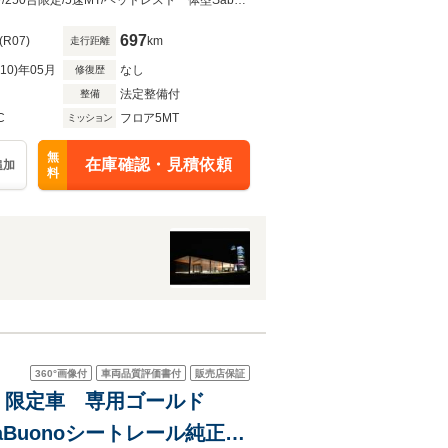
専用17インチAW/ゴールド
75年分の熱狂を、一台に。アバルト695 75°アニヴェルサーリオ入庫！1オーナー/250台限定/5速MT/ヘッドレスト一体型Sabelt製専用スポーツシート/レコードモンツァエキゾースト
697
(R07)
km
走行距離
R10)年05月
なし
修復歴
法定整備付
整備
C
フロア5MT
ミッション
無
在庫確認・見積依頼
追加
料
360°
画像付
車両品質評価書付
販売店保証
4 限定車 専用ゴールド
Buonoシートレール純正有