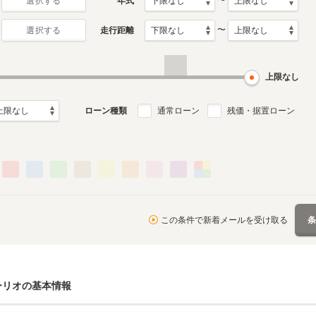
〜
年式
選択する
〜
走行距離
選択する
上限なし
ローン種類
通常ローン
残価・据置ローン
この条件で新着メールを受け取る
ーリオ
の基本情報