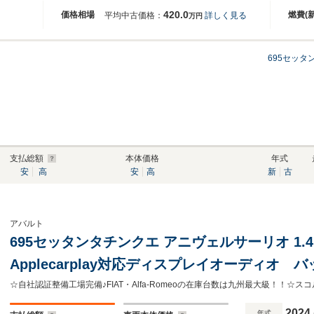
420.0
価格相場
燃費(
平均中古価格：
詳しく見る
万円
695セッタ
支払総額
本体価格
年式
安
高
安
高
新
古
アバルト
695セッタンタチンクエ アニヴェルサーリオ 1
Applecarplay対応ディスプレイオーディオ
レコーダー ETC Bluetooth接続対応&US
ォグランプ
2024
年式