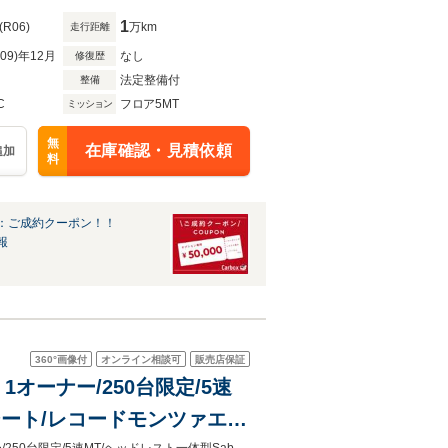
1
(R06)
万km
走行距離
R09)年12月
なし
修復歴
法定整備付
整備
C
フロア5MT
ミッション
無
在庫確認・見積依頼
追加
料
：ご成約クーポン！！
報
360°
画像付
オンライン相談可
販売店保証
1オーナー/250台限定/5速
ツシート/レコードモンツァエキ