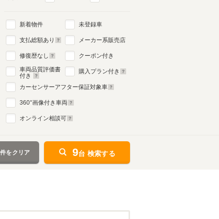
新着物件
未登録車
支払総額あり
メーカー系販売店
修復歴なし
クーポン付き
車両品質評価書
購入プラン付き
付き
カーセンサーアフター保証対象車
360
°画像付き車両
オンライン相談可
9
条件をクリア
台 検索する