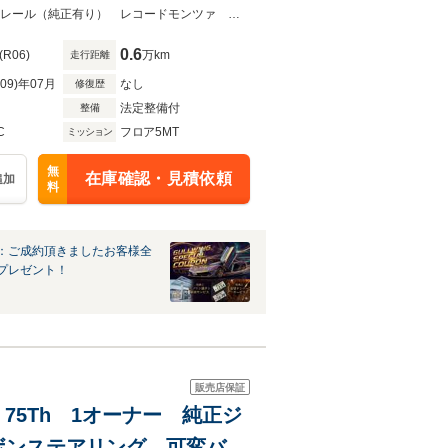
デジタルインナーミラー
専用ゴールドホイール＆デカール＆サベルトシート＆エンブレムLaBuonoシートレール（純正有り） レコードモンツァ デジタルインナーミラー AppleCarPlay
0.6
(R06)
万km
走行距離
R09)年07月
なし
修復歴
法定整備付
整備
C
フロア5MT
ミッション
無
在庫確認・見積依頼
追加
料
：ご成約頂きましたお客様全
プレゼント！
販売店保証
 75Th 1オーナー 純正ジ
ボンステアリング 可変バル