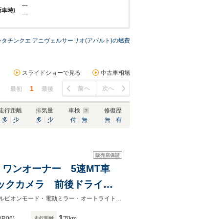
---
新車時)
---
ンタチンクエ アニヴェルサーリオ(アバルト)の燃費
スライドショーで見る
中古車相場
1
前へ
次へ
最初
最後
走行距離
排気量
車検
修復歴
多
少
多
少
付
無
無
有
販売店保証
.4 ワンオーナー 5速MT車
 バックカメラ 前後ドライブ
B接続ポート フロント&リアフ
☆自社認証整備工場完備♪FIAT・Alfa-Romeoの在庫台数は九州最大級！！☆スコルピオンモード・電動ミラー・オートライト・純正１７インチＡＷ・禁煙車・１年保証付き・キーレス
1
(R06)
万km
走行距離