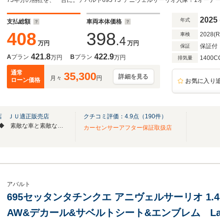
ゾースト/Beats製プレミアムサウンドシステム/
サイドストライプ/コーナーセンサー/Car Play
2025
年式
支払総額
車両本体価格
408
398
2028(
車検
.4
万円
万円
保証付
保証
421.8
422.9
A
プラン
B
プラン
万円
万円
1400C
排気量
通常
35,300
詳細を見る
月々
円
ローン価格
お気に入り
店 ＪＵ適正販売店
クチコミ評価：
4.9
点（
190
件）
◆カーミニーク上尾TOWER店◆ 素敵な車と素敵な出会いを。。。
カーセンサーアフター保証取扱店
アバルト
695セッタンタチンクエ アニヴェルサーリオ 1.
AW&デカール&サベルトシート&エンブレム La