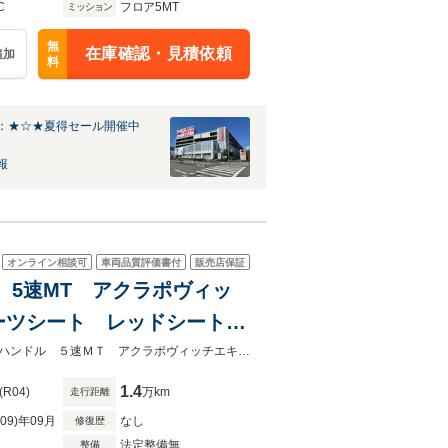
C
フロア5MT
ミッション
無
在庫確認・見積依頼
追加
料
：★☆★夏得セール開催中
報
オンライン相談可
車両品質評価書付
販売店保証
ル 5速MT アクラポヴィッ
ポーツシート レッドシートベ
ダウンサス 純正サスペンシ
～輸入車で人生に彩りを。拘りの輸入車をご提供致します～４００台限定車 左ハンドル ５速ＭＴ アクラポヴィッチエキゾースト Ｓａｂｅｌｔ製スポーツシート
1.4
(R04)
万km
走行距離
R09)年09月
なし
修復歴
法定整備無
整備