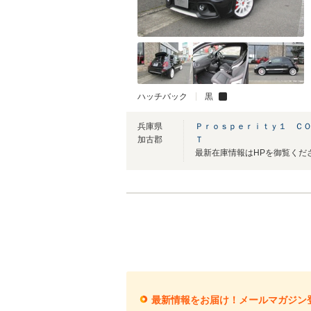
ハッチバック
黒
兵庫県
Ｐｒｏｓｐｅｒｉｔｙ１ Ｃ
加古郡
Ｔ
最新情報をお届け！メールマガジン