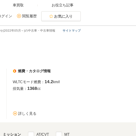
車買取
お役立ち記事
ログイン
閲覧履歴
お気に入り
セ(2022年05月～)の中古車・中古車情報
サイトマップ
燃費・カタログ情報
14.2
WLTCモード燃費：
km/l
1368
排気量：
cc
詳しく見る
ミッション
AT/CVT
MT