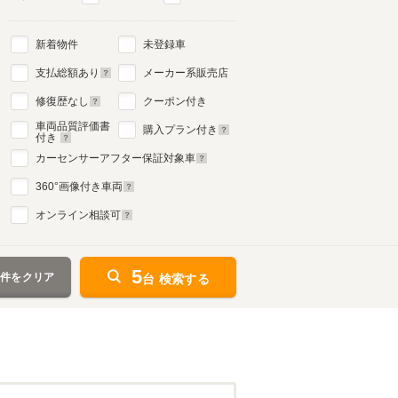
新着物件
未登録車
支払総額あり
メーカー系販売店
修復歴なし
クーポン付き
車両品質評価書
購入プラン付き
付き
カーセンサーアフター保証対象車
360
°画像付き車両
オンライン相談可
5
条件をクリア
台 検索する