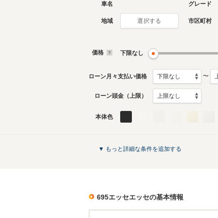
車名
グレード
地域
市区町村
選択する
価格
下限なし
〜
ローン月々支払い価格
ローン頭金（上限）
本体色
▼ もっと詳細な条件を追加する
695エッセエッセ
の基本情報