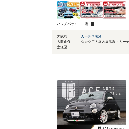
ハッチバック
黒
大阪府
カーチス南港
大阪市住
☆☆☆巨大屋内展示場・カー
之江区