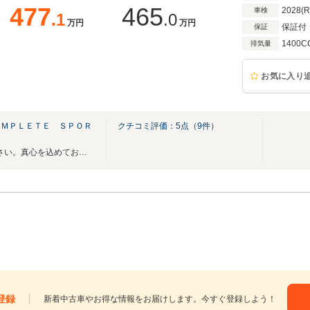
477
465
2028(
車検
.1
.0
万円
万円
保証付
保証
1400C
排気量
お気に入り
ＯＭＰＬＥＴＥ ＳＰＯＲ
クチコミ評価：
5
点（
9
件）
最新在庫情報はHPを御覧ください。真心を込めてお届けいたします。
登録
新着中古車やお得な情報をお届けします。今すぐ登録しよう！