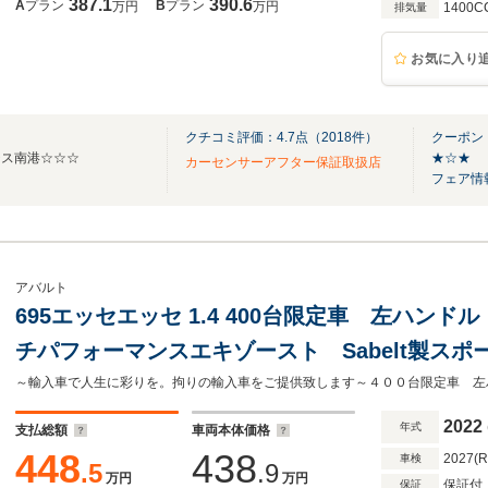
387.1
390.6
A
プラン
B
プラン
万円
万円
1400C
排気量
お気に入り
クチコミ評価：
4.7
点（
2018
件）
クーポン
チス南港☆☆☆
★☆★
カーセンサーアフター保証取扱店
フェア情
アバルト
695エッセエッセ 1.4 400台限定車 左ハンド
チパフォーマンスエキゾースト Sabelt製ス
ルト ブレンボレッドキャリパー アイバッハ
ョン有
2022
年式
支払総額
車両本体価格
448
438
2027(
車検
.5
.9
万円
万円
保証付
保証