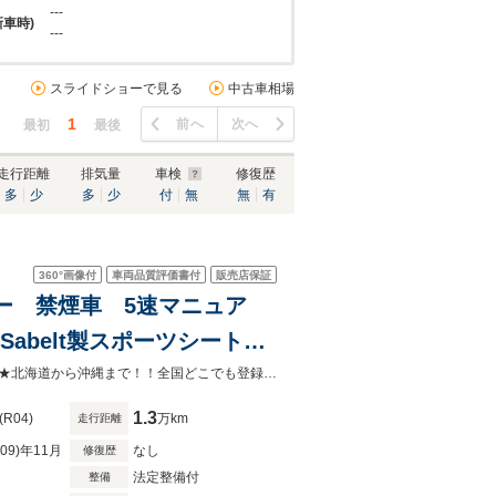
---
新車時)
---
スライドショーで見る
中古車相場
1
前へ
次へ
最初
最後
走行距離
排気量
車検
修復歴
多
少
多
少
付
無
無
有
360°
画像付
車両品質評価書付
販売店保証
ーナー 禁煙車 5速マニュア
Sabelt製スポーツシート
★屋内展示場★延長保証あり★ローン１２０回・頭金０円★学生・アルバイト可★北海道から沖縄まで！！全国どこでも登録ご納車可能です！！お問合せはカーチス南港（なんこう）店まで★
1.3
(R04)
万km
走行距離
R09)年11月
なし
修復歴
法定整備付
整備