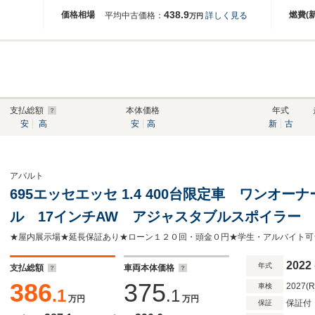
438.9
価格相場
燃費(
平均中古価格：
詳しく見る
万円
支払総額
本体価格
年式
安
高
安
高
新
古
アバルト
695エッセエッセ 1.4 400台限定車 ワンオ
ル 17インチAW アジャスタブルスポイラー 
Uconnectディスプレイオーディオ ETC
2022
年式
支払総額
車両本体価格
386
375
2027(
車検
.1
.1
万円
万円
保証付
保証