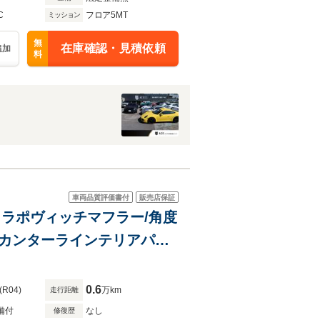
C
フロア5MT
ミッション
無
在庫確認・見積依頼
追加
料
車両品質評価書付
販売店保証
アクラポヴィッチマフラー/角度
ルカンターラインテリアパネ
ョン/
0.6
(R04)
万km
走行距離
備付
なし
修復歴