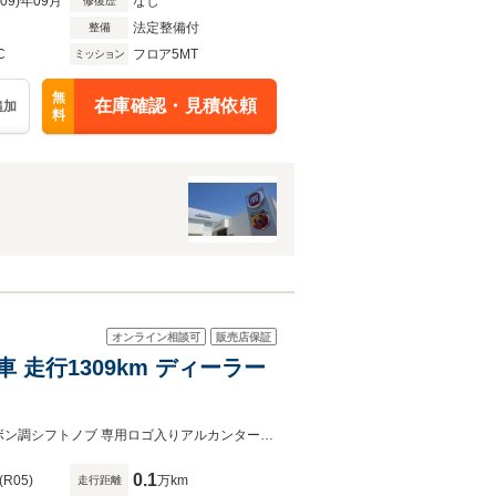
R09)年09月
なし
修復歴
法定整備付
整備
C
フロア5MT
ミッション
無
在庫確認・見積依頼
追加
料
オンライン相談可
販売店保証
煙車 走行1309km ディーラー
アルミボンネット アジャスタブルスポイラー 専用アクラボビッチマフラーカーボン調シフトノブ 専用ロゴ入りアルカンターラダッシュボード 専用ロゴ入りサベルト製スポーツシート
0.1
(R05)
万km
走行距離