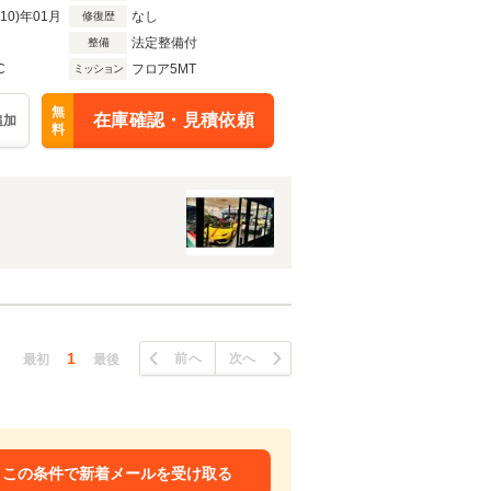
R10)年01月
なし
修復歴
法定整備付
整備
C
フロア5MT
ミッション
無
在庫確認・見積依頼
追加
料
1
前へ
次へ
最初
最後
この条件で新着メールを受け取る