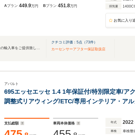
449.9
451.8
A
プラン
B
プラン
万円
万円
1400C
排気量
お気に入り
クチコミ評価：
5
点（
73
件）
～輸入車で人生に彩りを。拘りの輸入車をご提供致します～
カーセンサーアフター保証取扱店
アバルト
695エッセエッセ 1.4 1年保証付/特別限定車/
調整式リアウィング/ETC/専用インテリア・ア
ル/17インチアルミホイール/車高調整サスペンシ
2022
年式
支払総額
車両本体価格
475
455
車検整
車検