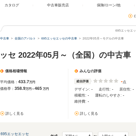
カタログ
中古車販売店
保険/ローン/他
695エッセエッ
中古車
全国のアバルト
695エッセエッセの中古車
2022年05月～モデルの中古車
ッセ 2022年05月～（全国）の中古車
価格相場情報
みんなの評価
-
433.7
総合評価
平均価格：
点
万円
358.9
465
価格帯：
万円～
万円
デザイン:
-
走行性:
-
居住性:
-
積載性:
-
運転のしやすさ:
-
維持費:
-
詳しく見る
詳しく見る
695エッセエッセ