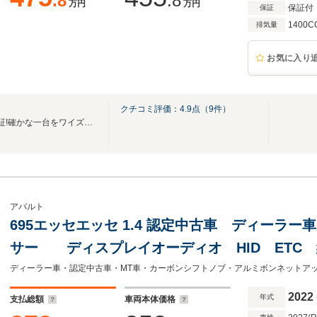
.8
.8
万円
万円
保証付
保証
1400C
排気量
お気に入り
クチコミ評価：
4.9
点（
9
件）
高品質・AIS鑑定・あんしん保証!確かな一台をワイズプロジェクトがお届けします!!
アバルト
695エッセエッセ 1.4 認定中古車 ディーラ
サー ディスプレイオーディオ HID ETC
ート Bluetooth接続 ターボ アルミボンネ
クラポビッチマフラー
2022
年式
支払総額
車両本体価格