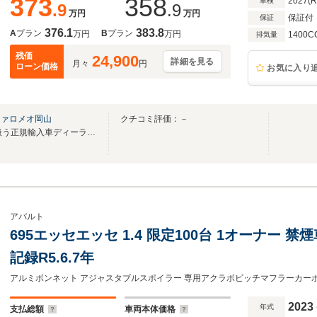
373
358
2027(
車検
.9
.9
万円
万円
保証付
保証
376.1
383.8
A
プラン
B
プラン
万円
万円
1400C
排気量
残価
24,900
詳細を見る
月々
円
ローン価格
お気に入り
ファロメオ岡山
クチコミ評価：－
岡山県で2ヶ国4ブランドを取扱う正規輸入車ディーラー（シティライトグループ）
アバルト
695エッセエッセ 1.4 限定100台 1オーナー 禁
記録R5.6.7年
2023
年式
支払総額
車両本体価格