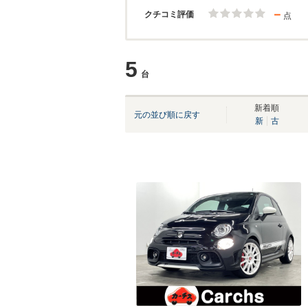
－
クチコミ評価
点
5
台
新着順
元の並び順に戻す
新
古