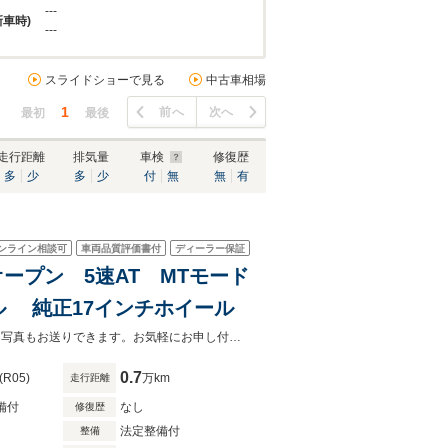
---
新車時)
---
スライドショーで見る
中古車相場
1
前へ
次へ
最初
最後
走行距離
排気量
車検
修復歴
多
少
多
少
付
無
無
有
ンライン相談可
車両品質評価書付
ディーラー保証
オープン 5速AT MTモード
 純正17インチホイール
正規ディーラーフィアット/アバルト習志野です！現車確認も可能、掲載と異なる写真もお送りできます。お気軽にお申し付けください。
0.7
(R05)
万km
走行距離
備付
なし
修復歴
法定整備付
整備