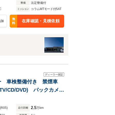
法定整備付
整備
C
コラムMTモード付5AT
ミッション
無
在庫確認・見積依頼
追加
料
ディーラー保証
ナー 車検整備付き 禁煙車
V/CD/DVD) バックカメ
 レザーシート 17インチ
2.5
(R05)
万km
走行距離