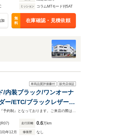
C
コラムMTモード付5AT
ミッション
無
在庫確認・見積依頼
追加
料
車両品質評価書付
販売店保証
ド/内装ブラック/ワンオーナ
ダー/ETC/ブラックレザーシ
『一台一台を厳選した、品質にこだわる特別なカーライフをあなたへ。』当店は『予約制』となっております。ご来店の際は、車両ページより事前予約をお願いいたします。
0.6
(R07)
万km
走行距離
R10)年12月
なし
修復歴