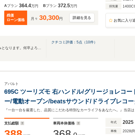
364.4
372.5
A
プラン
B
プラン
万円
万円
1400C
排気量
残価
30,300
詳細を見る
月々
円
ローン価格
お気に入り
クチコミ評価：
5
点（
10
件）
8/10(月)～8/14(金)は当店お休みとなります。何卒よろしくお願いいたします。
アバルト
695C ツーリズモ 右ハンドル/グリージョレコー
ー/電動オープン/beatsサウンド/ドライブレコー
ート/パドルシフト/純正17インチAW
2025
年式
支払総額
車両本体価格
388
368
2028(
車検