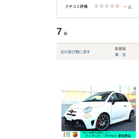
－
クチコミ評価
点
7
台
新着順
元の並び順に戻す
新
古