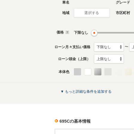
車名
グレード
地域
市区町村
選択する
価格
下限なし
〜
ローン月々支払い価格
ローン頭金（上限）
本体色
▼ もっと詳細な条件を追加する
695C
の基本情報