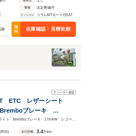
備付
なし
修復歴
法定整備付
整備
C
コラムMTモード付5AT
ミッション
無
在庫確認・見積依頼
追加
料
ディーラー保証
速AT ETC レザーシート
 Bremboブレーキ
 ETC TFTメーター
1.4ターボ 5速AT ETC レザーシート beatsオーディオ USB入力キセノンライト Bremboブレーキ 17inAW レコードモンツァマフラー 後ソナー ETC TFTメーター
3.4
(R05)
万km
走行距離