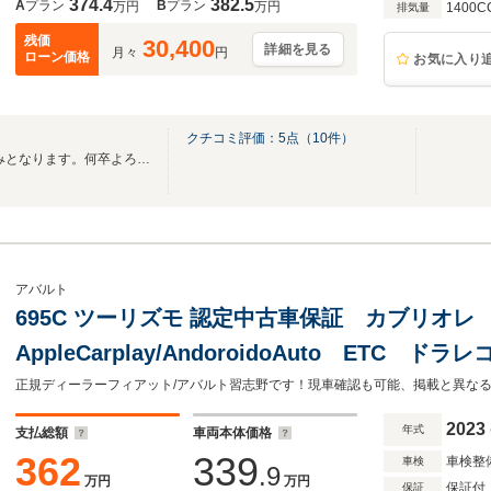
374.4
382.5
A
プラン
B
プラン
万円
万円
1400C
排気量
残価
30,400
詳細を見る
月々
円
ローン価格
お気に入り
クチコミ評価：
5
点（
10
件）
8/10(月)～8/14(金)は当店お休みとなります。何卒よろしくお願いいたします。
アバルト
695C ツーリズモ 認定中古車保証 カブリオ
AppleCarplay/AndoroidoAuto ETC
モンツァマフラー キセノンヘッドライト 純
ブレンボブレーキ
2023
年式
支払総額
車両本体価格
362
339
車検整
車検
.9
万円
万円
保証付
保証