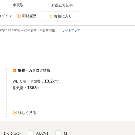
車買取
お役立ち記事
ログイン
閲覧履歴
お気に入り
95C(2023年03月～)の中古車・中古車情報
サイトマップ
燃費・カタログ情報
13.2
WLTCモード燃費：
km/l
1368
排気量：
cc
詳しく見る
ミッション
AT/CVT
MT