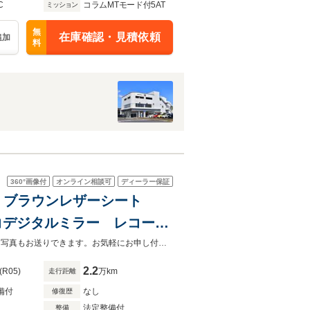
C
コラムMTモード付5AT
ミッション
無
在庫確認・見積依頼
追加
料
360°
画像付
オンライン相談可
ディーラー保証
レ ブラウンレザーシート
 ドラレコデジタルミラー レコード
正ホイール パドルシフト
正規ディーラーフィアット/アバルト習志野です！現車確認も可能、掲載と異なる写真もお送りできます。お気軽にお申し付けください。
2.2
(R05)
万km
走行距離
備付
なし
修復歴
法定整備付
整備