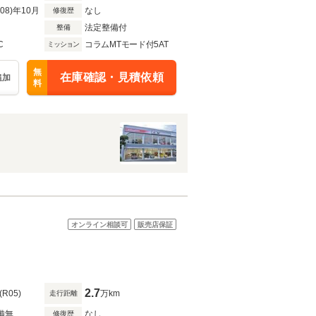
R08)年10月
なし
修復歴
法定整備付
整備
C
コラムMTモード付5AT
ミッション
無
在庫確認・見積依頼
追加
料
オンライン相談可
販売店保証
2.7
(R05)
万km
走行距離
備無
なし
修復歴