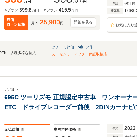
.0
万円
万円
保証付
保証
399.8
415.5
A
プラン
B
プラン
万円
万円
1368C
排気量
残価
25,900
詳細を見る
月々
円
ローン価格
お気に入り
クチコミ評価：
5
点（
3
件）
☆★恐竜王国福井にGRAND OPEN 多種多様な輸入中古車・国産中古車を展示中!!★☆
カーセンサーアフター保証取扱店
アバルト
695C ツーリズモ 正規認定中古車 ワンオー
ETC ドライブレコーダー前後 2DINカーナビ(T
ラ 電動キャンバストップ ブレンボキャリパー
アルミホイール
2023
年式
支払総額
車両本体価格