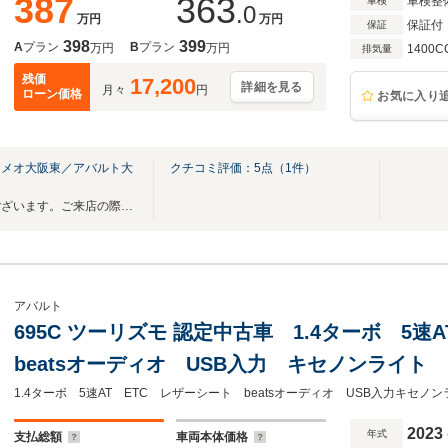
387
363
車検整
車検
.0
万円
万円
保証付
保証
398
399
A
プラン
B
プラン
万円
万円
1400C
排気量
残価
17,200
詳細を見る
月々
円
ローン価格
お気に入り
ロメオ大阪東／アバルト大
クチコミ評価：
5
点（
1
件）
展示できる車両の数に限りがございます。ご来店の際は事前にご連絡下さいませ。
アバルト
695C ツーリズモ 認定中古車 1.4ターボ 5
beatsオーディオ USB入力 キセノンライト
17inAW レコードモンツァマフラー 後ソナー
2023
年式
支払総額
車両本体価格