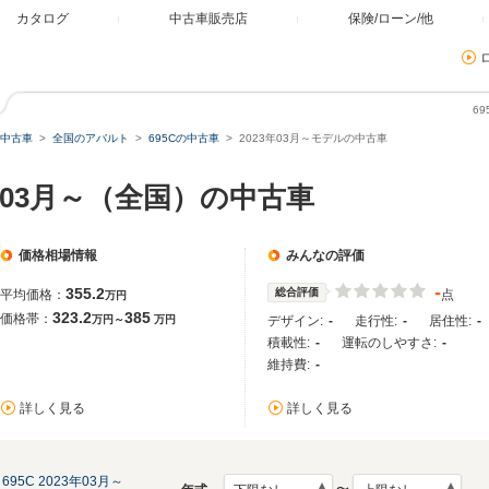
カタログ
中古車販売店
保険/ローン/他
6
中古車
全国のアバルト
695Cの中古車
2023年03月～モデルの中古車
23年03月～（全国）の中古車
価格相場情報
みんなの評価
-
355.2
総合評価
平均価格：
点
万円
323.2
385
価格帯：
万円～
万円
デザイン:
-
走行性:
-
居住性:
-
積載性:
-
運転のしやすさ:
-
維持費:
-
詳しく見る
詳しく見る
695C 2023年03月～