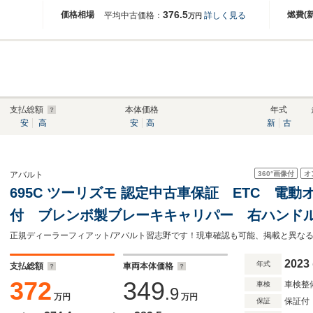
376.5
価格相場
燃費(
平均中古価格：
詳しく見る
万円
支払総額
本体価格
年式
安
高
安
高
新
古
360°
画像付
オ
アバルト
695C ツーリズモ 認定中古車保証 ETC 電動
付 ブレンボ製ブレーキキャリパー 右ハンドル
2023
年式
支払総額
車両本体価格
372
349
車検整
車検
.9
万円
万円
保証付
保証