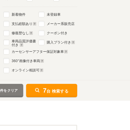
新着物件
未登録車
支払総額あり
メーカー系販売店
修復歴なし
クーポン付き
車両品質評価書
購入プラン付き
付き
カーセンサーアフター保証対象車
360
°画像付き車両
オンライン相談可
7
条件をクリア
台 検索する