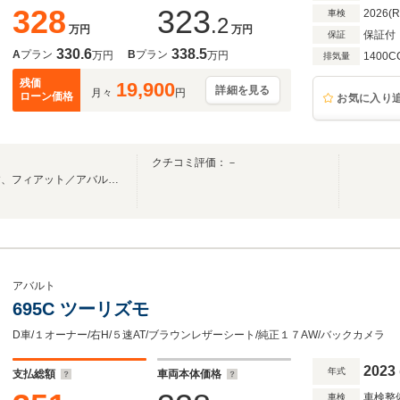
328
323
2026(
車検
.2
万円
万円
保証付
保証
330.6
338.5
A
プラン
B
プラン
万円
万円
1400C
排気量
残価
19,900
詳細を見る
月々
円
ローン価格
お気に入り
島
クチコミ評価：－
鹿児島市東郡元町に位置します、フィアット／アバルト鹿児島です。
アバルト
695C ツーリズモ
D車/１オーナー/右H/５速AT/ブラウンレザーシート/純正１７AW/バックカメラ
2023
年式
支払総額
車両本体価格
車検整
車検