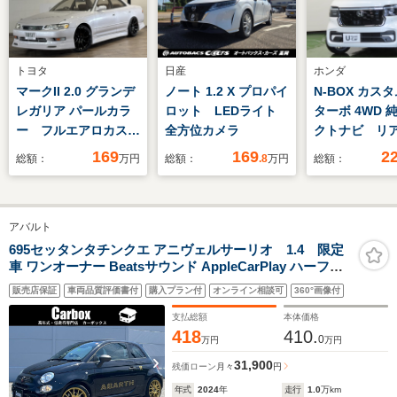
トヨタ
日産
ホンダ
マークII 2.0 グランデ
ノート 1.2 X プロパイ
N-BOX カスタ
レガリア パールカラ
ロット LEDライト
ターボ 4WD 
ー フルエアロカスタ
全方位カメラ
クトナビ リ
ム
ラ フルセグ
169
169
2
総額：
万円
総額：
.8
万円
総額：
ラレコ CSR
パワースライ
ETC シート
アバルト
ー 夏冬タイ
695セッタンタチンクエ アニヴェルサーリオ 1.4 限定
車 ワンオーナー Beatsサウンド AppleCarPlay ハーフレ
ザーシート Bluetooth コーナーセンサー オートライト デ
販売店保証
車両品質評価書付
購入プラン付
オンライン相談可
360°画像付
ィスプレイ USB ステアリングリモコン オートエアコン
ドラレコ ETC アルミ17インチ 禁煙車
支払総額
本体価格
418
410.
0
万円
万円
31,900
残価ローン
月々
円
年式
2024
年
走行
1.0
万km