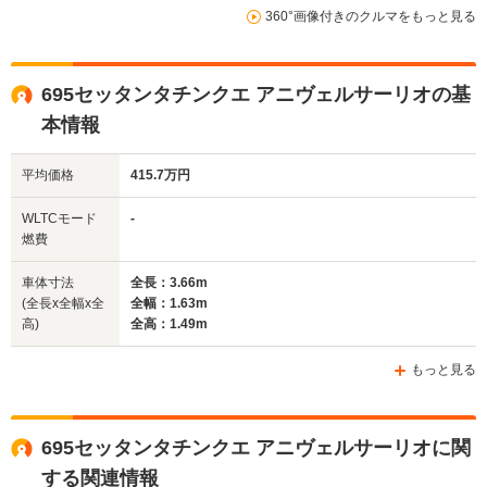
360°画像付きのクルマをもっと見る
14.2km/L
14.2km/L
WLTCモード
└市街地:9.9km/L
└市街地:9.
-
燃費
└郊外:15.2km/L
└郊外:15.
└高速道路:16.6km/L
└高速道路:1
695セッタンタチンクエ アニヴェルサーリオの基
本情報
排気量
1368cc
1368cc
1368cc
平均価格
415.7万円
駆動方式
FF
FF
FF
WLTCモード
-
燃費
車体寸法
全長：3.66m
(全長x全幅x全
全幅：1.63m
高)
全高：1.49m
もっと見る
695セッタンタチンクエ アニヴェルサーリオに関
する関連情報