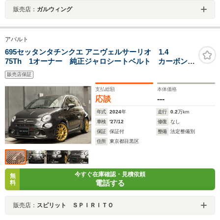
販売店：
ガルウィング
アバルト
695セッタンタチンクエ アニヴェルサーリオ 1.4
75Th 1オーナー 純正ジャロシートベルト カーボンイ
ンテリア カーボンステアリング 可変バルブマフラー
販売店保証
リモコン付き
支払総額
本体価格
応談
---
年式
2024
年
走行
0.2
万km
車検
'27/12
修復
なし
保証
保証付
整備
法定整備別
住所
東京都目黒区
今すぐ在庫確認・見積依頼
無
電話する
料
販売店：
スピリット ＳＰＩＲＩＴＯ