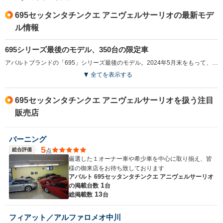
695セッタンタチンクエ アニヴェルサーリオの最新モデ
ル情報
695シリーズ最後のモデル、350台の限定車
アバルトブランドの「695」シリーズ最後のモデル。2024年5月末をもって、日本向け生産が終了になったことで設定された。車名のセッタンタチンクエとは、「75」のことであり、アバルトブランド設立から75年の歴史に敬意を表したもの。同車の排気量にちなんで、世界限定1368台の生産（うち350台は日本向け）となる。「アバルト695コンペティツィオーネ」のパワートレインをベースに、ブラックのエクステリアおよびゴールドアクセントを加えたMT専用モデルで、大径フローティングディスクブレーキが装備され、ブレーキ性能が向上。ヘッドレスト一体型サベルト製専用スポーツシート、ゴールドの17インチ14スポークアルミ、専用エンブレムなどの特別装備が施された。（2024.7）
全てを表示する
695セッタンタチンクエ アニヴェルサーリオを扱う注目
販売店
バーニング
5
総合評価
点
厳選した１オーナー車や希少車を中心に取り揃え、皆
様の御来店をお待ち致しております
アバルト 695セッタンタチンクエ アニヴェルサーリオ
1
の
掲載台数
台
13
総掲載数
台
フィアット／アルファロメオ中川