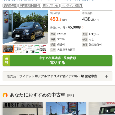
ラレコ前後 ETC bremboキャリパー Sabeltシート beats
販売店保証
車両品質評価書付
購入プラン付
オンライン相談可
オーディオ ゴールドデカール 17inAW CarPlay/Android
Auto Bluetooth 記録簿付 スペア―有
支払総額
本体価格
453.
438.
6
0
万円
万円
45,900
残価ローン
月々
円
年式
2024
年
走行
0.5
万km
車検
'27/09
修復
なし
保証
保証付
整備
法定整備付
住所
大阪府堺市西区
今すぐ在庫確認・見積依頼
無
電話する
料
販売店：
フィアット堺／アルファロメオ堺／アバルト堺 認定中古車オートエキスパートセンター
あなたにおすすめの中古車
［PR］