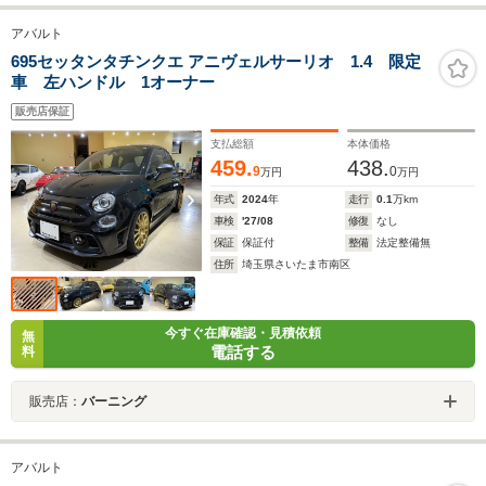
アバルト
695セッタンタチンクエ アニヴェルサーリオ 1.4 限定
車 左ハンドル 1オーナー
販売店保証
支払総額
本体価格
459.
438.
9
0
万円
万円
年式
2024
年
走行
0.1
万km
車検
'27/08
修復
なし
保証
保証付
整備
法定整備無
住所
埼玉県さいたま市南区
今すぐ在庫確認・見積依頼
無
電話する
料
販売店：
バーニング
アバルト