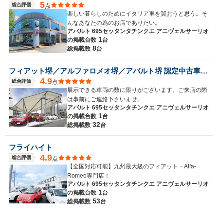
5
総合評価
点
楽しい暮らしのためにイタリア車を買おうと思う。そ
んなあなたの為のお店でありたい。
アバルト 695セッタンタチンクエ アニヴェルサーリオ
1
の
掲載台数
台
8
総掲載数
台
フィアット堺／アルファロメオ堺／アバルト堺 認定中古車オートエキスパートセンター
4.9
総合評価
点
展示できる車両の数に限りがございます。ご来店の際
は事前にご連絡下さいませ。
アバルト 695セッタンタチンクエ アニヴェルサーリオ
1
の
掲載台数
台
32
総掲載数
台
フライハイト
4.9
総合評価
点
【全国対応可能】九州最大級のフィアット・Alfa-
Romeo専門店！
アバルト 695セッタンタチンクエ アニヴェルサーリオ
1
の
掲載台数
台
53
総掲載数
台