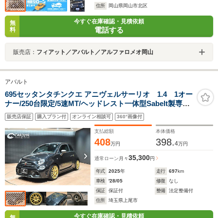
住所
岡山県岡山市北区
今すぐ在庫確認・見積依頼
無
電話する
料
販売店：
フィアット／アバルト／アルファロメオ岡山
アバルト
695セッタンタチンクエ アニヴェルサーリオ 1.4 1オー
ナー/250台限定/5速MT/ヘッドレスト一体型Sabelt製専用
スポーツシート/レコードモンツァエキゾースト/Beats製
販売店保証
購入プラン付
オンライン相談可
360°画像付
プレミアムサウンドシステム/専用17インチAW/ゴールド
サイドストライプ/コーナーセンサー/Car Play
支払総額
本体価格
408
398.
4
万円
万円
35,300
通常ローン
月々
円
年式
2025
年
走行
697
km
車検
'28/05
修復
なし
保証
保証付
整備
法定整備付
住所
埼玉県上尾市
今すぐ在庫確認・見積依頼
無