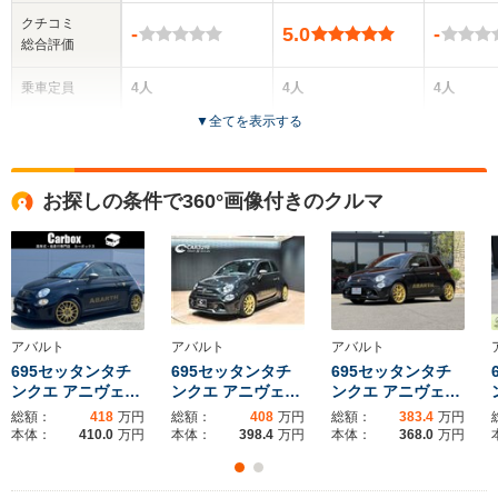
クチコミ
-
5.0
-
総合評価
乗車定員
4人
4人
4人
▼
全てを表示する
ドア数
3ドア
3ドア
3ドア
全高
全高
全
お探しの条件で360°画像付きのクルマ
1.52m
-m
1.
全幅
全幅
全
サイズ
1.64m
-m
1.
全長
全長
(全長x全幅x全高)
3.66m
-m
3.
アバルト
アバルト
アバルト
695セッタンタチ
695セッタンタチ
695セッタンタチ
ンクエ アニヴェ…
ンクエ アニヴェ…
ンクエ アニヴェ…
総額：
418
万円
総額：
408
万円
総額：
383.4
万円
ホイールベース
ホイールベース
ホイー
本体：
410.0
万円
本体：
398.4
万円
本体：
368.0
万円
-m
-m