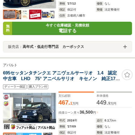
車検
'27/12
修復
なし
保証
保証付
整備
法定整備付
住所
京都府八幡市
今すぐ在庫確認・見積依頼
無
電話する
料
販売店：
高年式・低走行専門店 カーボックス
アバルト
695セッタンタチンクエ アニヴェルサーリオ 1.4 認定
中古車 LHD 75° アニベルサリオ キセノン 純正17イ
ンチAW ブレンボキャリパー ハーフレザー 5速MT
ディーラー保証
購入プラン付
Sabelt 製75°Anniversario 専用スポーツシート スコーピ
オンルーフデカール レコモンマフラー
支払総額
本体価格
467.
449.
1
9
万円
万円
36,500
残価ローン
月々
円
年式
2024
年
走行
0.1
万km
車検
'27/09
修復
なし
保証
保証付
整備
法定整備付