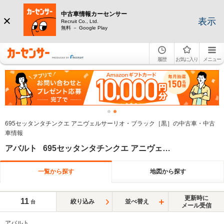
中古車情報カーセンサー
表示
Recruit Co., Ltd.
無料 － Google Play
履歴
お気に入り
メニュー
695セッタンタチンクエ アニヴェルサーリオ・ブラック［黒］の中古車・中古
車情報
アバルト 695セッタンタチンクエ アニヴェルサーリオ ブラック系
一覧から探す
地図から探す
更新時に
11
絞り込み
並べ替え
台
メール受信
アバルト