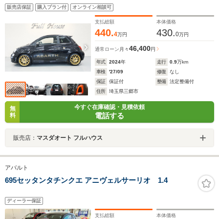
プレイオーディオ カープレイ BEATサウンド レコー
販売店保証
購入プラン付
オンライン相談可
ドモンツァマフラー ETC2.0 ドラレコ前後 バックソ
ナー ブレンボ
支払総額
本体価格
440.
430.
4
0
万円
万円
46,400
通常ローン
月々
円
年式
2024
年
走行
0.9
万km
車検
'27/09
修復
なし
保証
保証付
整備
法定整備付
住所
埼玉県三郷市
今すぐ在庫確認・見積依頼
無
電話する
料
販売店：
マスダオート フルハウス
アバルト
695セッタンタチンクエ アニヴェルサーリオ 1.4
ディーラー保証
支払総額
本体価格