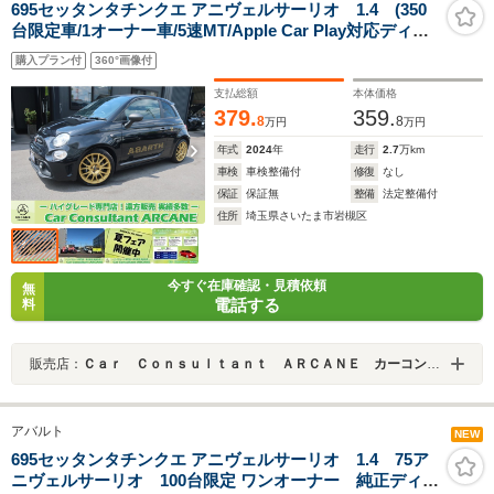
695セッタンタチンクエ アニヴェルサーリオ 1.4 (350
台限定車/1オーナー車/5速MT/Apple Car Play対応ディス
プレイオーディオ/USB/Bトゥース/Bカメラ/純正エアロ/
購入プラン付
360°画像付
純正17AW/専用可変マフラー/専用ハーフレザースポーツ
シート/キセノンライト/LEDライナー/フォグ)
支払総額
本体価格
379.
359.
8
8
万円
万円
年式
2024
年
走行
2.7
万km
車検
車検整備付
修復
なし
保証
保証無
整備
法定整備付
住所
埼玉県さいたま市岩槻区
今すぐ在庫確認・見積依頼
無
電話する
料
販売店：
Ｃａｒ Ｃｏｎｓｕｌｔａｎｔ ＡＲＣＡＮＥ カーコンサルタントアーケイン
アバルト
NEW
695セッタンタチンクエ アニヴェルサーリオ 1.4 75ア
ニヴェルサーリオ 100台限定 ワンオーナー 純正ディス