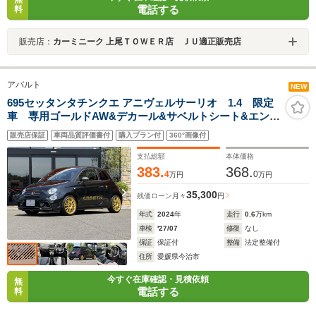
電話する
料
販売店：
カーミニーク 上尾ＴＯＷＥＲ店 ＪＵ適正販売店
アバルト
NEW
695セッタンタチンクエ アニヴェルサーリオ 1.4 限定
車 専用ゴールドAW&デカール&サベルトシート&エンブ
レム LaBuonoシートレール純正有 レコードモンツァ
販売店保証
車両品質評価書付
購入プラン付
360°画像付
ドラレコ・リアカメラ兼用デジタルインナーミラー OP
フューエルキャップ AppleCarPlay Beats
支払総額
本体価格
383.
368.
4
0
万円
万円
35,300
残価ローン
月々
円
年式
2024
年
走行
0.6
万km
車検
'27/07
修復
なし
保証
保証付
整備
法定整備付
住所
愛媛県今治市
今すぐ在庫確認・見積依頼
無
電話する
料