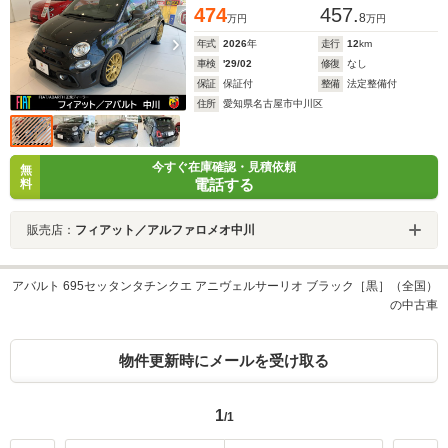
474
457.
8
万円
万円
年式
2026
年
走行
12
km
車検
'29/02
修復
なし
保証
保証付
整備
法定整備付
住所
愛知県名古屋市中川区
今すぐ在庫確認・見積依頼
無
電話する
料
販売店：
フィアット／アルファロメオ中川
アバルト 695セッタンタチンクエ アニヴェルサーリオ ブラック［黒］（全国）
の中古車
物件更新時にメールを受け取る
1
/1