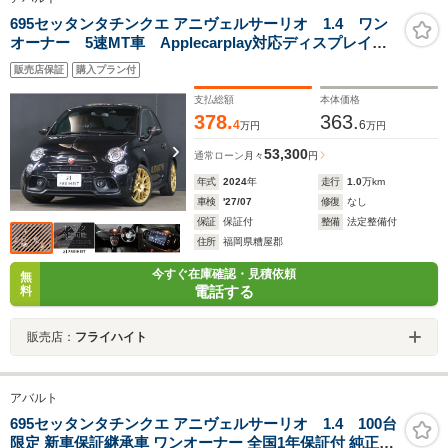
695セッタンタチンクエ アニヴェルサーリオ 1.4 ワン
オーナー 5速MT車 Applecarplay対応ディスプレイオ
ーディオ バックカメラ 前後ドライブレコーダー
販売店保証
購入プラン付
ETC Bluetooth接続対応&USB接続ポート フロント&
リアフォグランプ
支払総額
本体価格
378.
363.
4
6
万円
万円
53,300
通常ローン
月々
円
年式
2024
年
走行
1.0
万km
車検
'27/07
修復
なし
保証
保証付
整備
法定整備付
住所
福岡県糟屋郡
今すぐ在庫確認・見積依頼
無
電話する
料
販売店：
フライハイト
アバルト
695セッタンタチンクエ アニヴェルサーリオ 1.4 100台
限定 新車保証継承車 ワンオーナー 全国1年保証付 純正ド