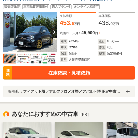
ラレコ前後 ETC bremboキャリパー Sabeltシート beats
販売店保証
車両品質評価書付
購入プラン付
オンライン相談可
オーディオ ゴールドデカール 17inAW CarPlay/Android
Auto Bluetooth 記録簿付 スペア―有
支払総額
本体価格
453.
438.
6
0
万円
万円
45,900
残価ローン
月々
円
年式
2024
年
走行
0.5
万km
車検
'27/09
修復
なし
保証
保証付
整備
法定整備付
住所
大阪府堺市西区
無
在庫確認・見積依頼
料
販売店：
フィアット堺／アルファロメオ堺／アバルト堺 認定中古車オートエキスパートセンター
あなたにおすすめの中古車
［PR］