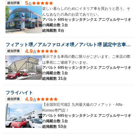
5
総合評価
点
楽しい暮らしのためにイタリア車を買おうと思う。そ
んなあなたの為のお店でありたい。
アバルト 695セッタンタチンクエ アニヴェルサーリオ
1
の
掲載台数
台
8
総掲載数
台
フィアット堺／アルファロメオ堺／アバルト堺 認定中古車オートエキスパートセンター
4.9
総合評価
点
展示できる車両の数に限りがございます。ご来店の際
は事前にご連絡下さいませ。
アバルト 695セッタンタチンクエ アニヴェルサーリオ
1
の
掲載台数
台
31
総掲載数
台
フライハイト
4.9
総合評価
点
【全国対応可能】九州最大級のフィアット・Alfa-
Romeo専門店！
アバルト 695セッタンタチンクエ アニヴェルサーリオ
1
の
掲載台数
台
53
総掲載数
台