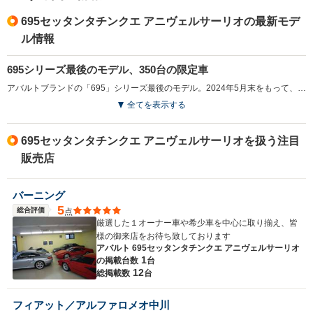
695セッタンタチンクエ アニヴェルサーリオの最新モデ
ル情報
695シリーズ最後のモデル、350台の限定車
アバルトブランドの「695」シリーズ最後のモデル。2024年5月末をもって、日本向け生産が終了になったことで設定された。車名のセッタンタチンクエとは、「75」のことであり、アバルトブランド設立から75年の歴史に敬意を表したもの。同車の排気量にちなんで、世界限定1368台の生産（うち350台は日本向け）となる。「アバルト695コンペティツィオーネ」のパワートレインをベースに、ブラックのエクステリアおよびゴールドアクセントを加えたMT専用モデルで、大径フローティングディスクブレーキが装備され、ブレーキ性能が向上。ヘッドレスト一体型サベルト製専用スポーツシート、ゴールドの17インチ14スポークアルミ、専用エンブレムなどの特別装備が施された。（2024.7）
全てを表示する
695セッタンタチンクエ アニヴェルサーリオを扱う注目
販売店
バーニング
5
総合評価
点
厳選した１オーナー車や希少車を中心に取り揃え、皆
様の御来店をお待ち致しております
アバルト 695セッタンタチンクエ アニヴェルサーリオ
1
の
掲載台数
台
12
総掲載数
台
フィアット／アルファロメオ中川