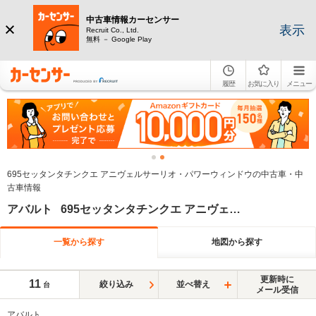
中古車情報カーセンサー
表示
Recruit Co., Ltd.
無料 － Google Play
履歴
お気に入り
メニュー
695セッタンタチンクエ アニヴェルサーリオ・パワーウィンドウの中古車・中
古車情報
アバルト 695セッタンタチンクエ アニヴェルサーリオ パワーウィンドウ
一覧から探す
地図から探す
更新時に
11
絞り込み
並べ替え
台
メール受信
アバルト