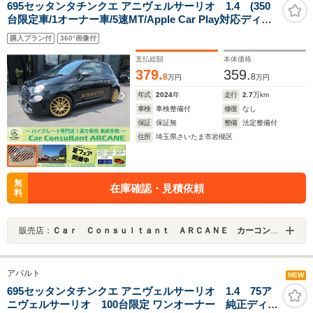
695セッタンタチンクエ アニヴェルサーリオ 1.4 (350
台限定車/1オーナー車/5速MT/Apple Car Play対応ディス
プレイオーディオ/USB/Bトゥース/Bカメラ/純正エアロ/
購入プラン付
360°画像付
純正17AW/専用可変マフラー/専用ハーフレザースポーツ
シート/キセノンライト/LEDライナー/フォグ)
支払総額
本体価格
379.
359.
8
8
万円
万円
年式
2024
年
走行
2.7
万km
車検
車検整備付
修復
なし
保証
保証無
整備
法定整備付
住所
埼玉県さいたま市岩槻区
無
在庫確認・見積依頼
料
販売店：
Ｃａｒ Ｃｏｎｓｕｌｔａｎｔ ＡＲＣＡＮＥ カーコンサルタントアーケイン
アバルト
NEW
695セッタンタチンクエ アニヴェルサーリオ 1.4 75ア
ニヴェルサーリオ 100台限定 ワンオーナー 純正ディス