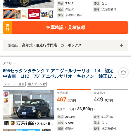
車検
'27/12
修復
なし
保証
保証付
整備
法定整備付
住所
京都府八幡市
無
在庫確認・見積依頼
料
販売店：
高年式・低走行専門店 カーボックス
アバルト
695セッタンタチンクエ アニヴェルサーリオ 1.4 認定
中古車 LHD 75° アニベルサリオ キセノン 純正17イ
ンチAW ブレンボキャリパー ハーフレザー 5速MT
ディーラー保証
購入プラン付
Sabelt 製75°Anniversario 専用スポーツシート スコーピ
オンルーフデカール レコモンマフラー
支払総額
本体価格
467.
449.
1
9
万円
万円
36,500
残価ローン
月々
円
年式
2024
年
走行
0.1
万km
車検
'27/09
修復
なし
保証
保証付
整備
法定整備付