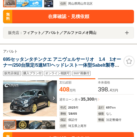
住所
岡山県岡山市北区
無
在庫確認・見積依頼
料
販売店：
フィアット／アバルト／アルファロメオ岡山
アバルト
695セッタンタチンクエ アニヴェルサーリオ 1.4 1オー
ナー/250台限定/5速MT/ヘッドレスト一体型Sabelt製専用
スポーツシート/レコードモンツァエキゾースト/Beats製
販売店保証
購入プラン付
オンライン相談可
360°画像付
プレミアムサウンドシステム/専用17インチAW/ゴールド
サイドストライプ/コーナーセンサー/Car Play
支払総額
本体価格
408
398.
4
万円
万円
35,300
通常ローン
月々
円
年式
2025
年
走行
697
km
車検
'28/05
修復
なし
保証
保証付
整備
法定整備付
住所
埼玉県上尾市
無