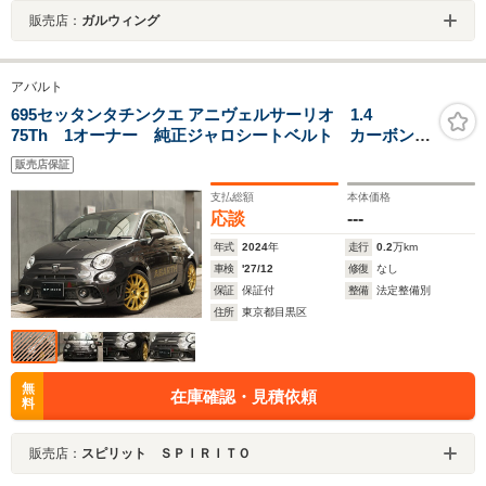
販売店：
ガルウィング
アバルト
695セッタンタチンクエ アニヴェルサーリオ 1.4
75Th 1オーナー 純正ジャロシートベルト カーボンイ
ンテリア カーボンステアリング 可変バルブマフラー
販売店保証
リモコン付き
支払総額
本体価格
応談
---
年式
2024
年
走行
0.2
万km
車検
'27/12
修復
なし
保証
保証付
整備
法定整備別
住所
東京都目黒区
無
在庫確認・見積依頼
料
販売店：
スピリット ＳＰＩＲＩＴＯ