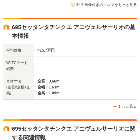
360°画像付きのクルマをもっと見る
14.2km/L
14.2km/L
WLTCモード
└市街地:9.9km/L
└市街地:9.
-
燃費
└郊外:15.2km/L
└郊外:15.
└高速道路:16.6km/L
└高速道路:1
695セッタンタチンクエ アニヴェルサーリオの基
本情報
排気量
1368cc
1368cc
1368cc
平均価格
415.7万円
駆動方式
FF
FF
FF
WLTCモード
-
燃費
車体寸法
全長：3.66m
(全長x全幅x全
全幅：1.63m
高)
全高：1.49m
もっと見る
695セッタンタチンクエ アニヴェルサーリオに関
する関連情報