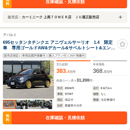
在庫確認・見積依頼
料
販売店：
カーミニーク 上尾ＴＯＷＥＲ店 ＪＵ適正販売店
アバルト
695セッタンタチンクエ アニヴェルサーリオ 1.4 限定
車 専用ゴールドAW&デカール&サベルトシート&エンブ
レム LaBuonoシートレール純正有 レコードモンツァ
販売店保証
車両品質評価書付
購入プラン付
360°画像付
ドラレコ・リアカメラ兼用デジタルインナーミラー OP
フューエルキャップ AppleCarPlay Beats
支払総額
本体価格
383.
368.
4
0
万円
万円
31,200
残価ローン
月々
円
年式
2024
年
走行
0.6
万km
車検
'27/07
修復
なし
保証
保証付
整備
法定整備付
住所
愛媛県今治市
無
在庫確認・見積依頼
料