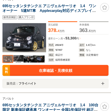
695セッタンタチンクエ アニヴェルサーリオ 1.4 ワン
オーナー 5速MT車 Applecarplay対応ディスプレイオ
ーディオ バックカメラ 前後ドライブレコーダー
販売店保証
購入プラン付
ETC Bluetooth接続対応&USB接続ポート フロント&
リアフォグランプ
支払総額
本体価格
378.
363.
4
6
万円
万円
53,300
通常ローン
月々
円
年式
2024
年
走行
1.0
万km
車検
'27/07
修復
なし
保証
保証付
整備
法定整備付
住所
福岡県糟屋郡
無
在庫確認・見積依頼
料
販売店：
フライハイト
アバルト
695セッタンタチンクエ アニヴェルサーリオ 1.4 100台
限定 新車保証継承車 ワンオーナー 全国1年保証付 純正ド