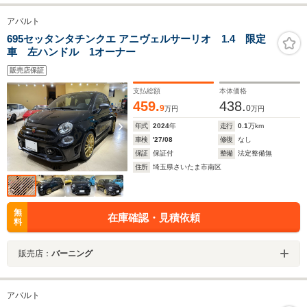
アバルト
695セッタンタチンクエ アニヴェルサーリオ 1.4 限定
車 左ハンドル 1オーナー
販売店保証
支払総額
本体価格
459.
438.
9
0
万円
万円
年式
2024
年
走行
0.1
万km
車検
'27/08
修復
なし
保証
保証付
整備
法定整備無
住所
埼玉県さいたま市南区
無
在庫確認・見積依頼
料
販売店：
バーニング
アバルト