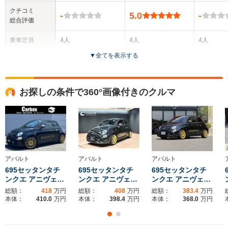
クチコミ
-
5.0
-
総合評価
乗車定員
4人
4人
4人
▼
全てを表示する
ドア数
3ドア
3ドア
3ドア
全高
全高
全
お探しの条件で360°画像付きのクルマ
1.52m
-m
1.
全幅
全幅
全
サイズ
1.64m
-m
1.
全長
全長
(全長x全幅x全高)
3.66m
-m
3.
アバルト
アバルト
アバルト
695セッタンタチ
695セッタンタチ
695セッタンタチ
ンクエ アニヴェ…
ンクエ アニヴェ…
ンクエ アニヴェ…
総額：
418
万円
総額：
408
万円
総額：
383.4
万円
ホイールベース
ホイールベース
ホイー
本体：
410.0
万円
本体：
398.4
万円
本体：
368.0
万円
-m
-m