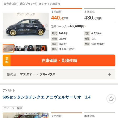
プレイオーディオ カープレイ BEATサウンド レコー
販売店保証
購入プラン付
オンライン相談可
ドモンツァマフラー ETC2.0 ドラレコ前後 バックソ
ナー ブレンボ
支払総額
本体価格
440.
430.
4
0
万円
万円
46,400
通常ローン
月々
円
年式
2024
年
走行
0.9
万km
車検
'27/09
修復
なし
保証
保証付
整備
法定整備付
住所
埼玉県三郷市
無
在庫確認・見積依頼
料
販売店：
マスダオート フルハウス
アバルト
695セッタンタチンクエ アニヴェルサーリオ 1.4
ディーラー保証
支払総額
本体価格