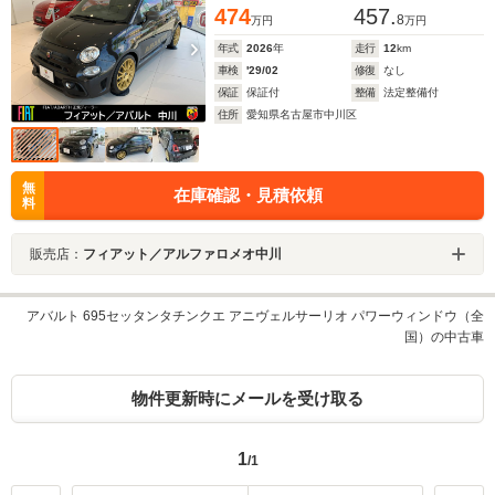
474
457.
8
万円
万円
年式
2026
年
走行
12
km
車検
'29/02
修復
なし
保証
保証付
整備
法定整備付
住所
愛知県名古屋市中川区
無
在庫確認・見積依頼
料
販売店：
フィアット／アルファロメオ中川
アバルト 695セッタンタチンクエ アニヴェルサーリオ パワーウィンドウ（全
国）の中古車
物件更新時にメールを受け取る
1
/1