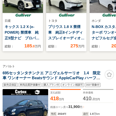
日産
トヨタ
ホンダ
キックス 1.2 X (e-
プリウス 1.8 X 禁煙
N-BOX カスタ
POWER) 禁煙車 純
車 純正8インチディ
ターボ ワンオ
正9型ナビ プロパイ
スプレイオーディオ
ナビフルセグ
ロット アラウンドビ
ETC2.0 ブラインド
ニターBTフリ
185
275
2
総額：
.9
万円
総額：
万円
総額：
ューモニター インテ
スポットモニター パ
ウンモニター
リジェントルームミラ
ーキングサポートブレ
コントロール
ー ルーフエンドスポ
ーキ レーダークルー
ースライドド
アバルト
イラー ルーフレー
ズコントロール 前後
シフト前席シ
ル 前席シートヒータ
ドライブレコーダー
タードラレコ前
695セッタンタチンクエ アニヴェルサーリオ 1.4 限定
車 ワンオーナー Beatsサウンド AppleCarPlay ハーフレ
ー ステアリングヒー
純正フロアマット
スタットレスタ
ザーシート Bluetooth コーナーセンサー オートライト デ
ター LEDオートヘッ
本積載
販売店保証
車両品質評価書付
購入プラン付
オンライン相談可
360°画像付
ィスプレイ USB ステアリングリモコン オートエアコン
ドライト
ドラレコ ETC アルミ17インチ 禁煙車
支払総額
本体価格
418
410.
0
万円
万円
31,900
残価ローン
月々
円
年式
2024
年
走行
1.0
万km