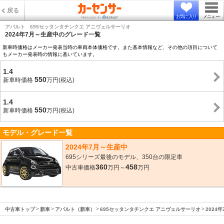
戻る
お気に入り
メニュー
アバルト 695セッタンタチンクエ アニヴェルサーリオ
2024年7月～生産中のグレード一覧
新車時価格はメーカー発表当時の車両本体価格です。また基本情報など、その他の項目について
もメーカー発表時の情報に基いています。
1.4
550
新車時価格
万円(税込)
1.4
550
新車時価格
万円(税込)
モデル・グレード一覧
2024年7月～生産中
695シリーズ最後のモデル、350台の限定車
360
458
中古車価格
万円～
万円
中古車トップ
新車
アバルト（新車）
695セッタンタチンクエ アニヴェルサーリオ
2024