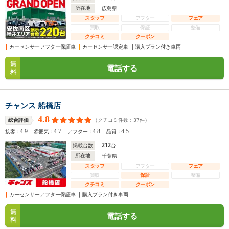
所在地
広島県
スタッフ
アフター
フェア
買取
保証
整備
クチコミ
クーポン
カーセンサーアフター保証車
カーセンサー認定車
購入プラン付き車両
無
電話する
料
チャンス 船橋店
4.8
（クチコミ件数：
37
件）
総合評価
4.9
4.7
4.8
4.5
接客：
雰囲気：
アフター：
品質：
212
掲載台数
台
所在地
千葉県
スタッフ
アフター
フェア
買取
保証
整備
クチコミ
クーポン
カーセンサーアフター保証車
購入プラン付き車両
無
電話する
料