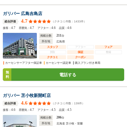
ガリバー 広島吉島店
4.7
（クチコミ件数：
1433
件）
総合評価
4.7
4.7
4.6
4.6
接客：
雰囲気：
アフター：
品質：
211
掲載台数
台
所在地
広島県
スタッフ
アフター
フェア
買取
保証
整備
クチコミ
クーポン
カーセンサーアフター保証車
カーセンサー認定車
購入プラン付き車両
無
電話する
料
ガリバー 苫小牧新開町店
4.6
（クチコミ件数：
139
件）
総合評価
4.6
4.7
4.5
4.5
接客：
雰囲気：
アフター：
品質：
206
掲載台数
台
所在地
北海道 苫小牧・室蘭