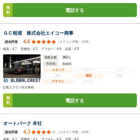
無
電話する
料
ＧＣ相浦 株式会社エイコー商事
4.6
（クチコミ件数：
15
件）
総合評価
4.7
4.5
4.6
4.9
接客：
雰囲気：
アフター：
品質：
302
掲載台数
台
所在地
長崎県
スタッフ
アフター
フェア
買取
保証
整備
クチコミ
クーポン
購入プラン付き車両
無
電話する
料
オートパーク 本社
4.3
（クチコミ件数：
14
件）
総合評価
4.2
4.1
4.4
4.6
接客：
雰囲気：
アフター：
品質：