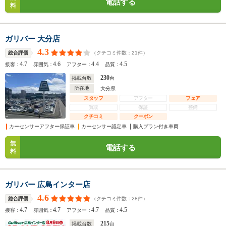
電話する
料
ガリバー 大分店
4.3
（クチコミ件数：
21
件）
総合評価
4.7
4.6
4.4
4.5
接客：
雰囲気：
アフター：
品質：
230
掲載台数
台
所在地
大分県
スタッフ
アフター
フェア
買取
保証
整備
クチコミ
クーポン
カーセンサーアフター保証車
カーセンサー認定車
購入プラン付き車両
無
電話する
料
ガリバー 広島インター店
4.6
（クチコミ件数：
28
件）
総合評価
4.7
4.7
4.7
4.5
接客：
雰囲気：
アフター：
品質：
215
掲載台数
台