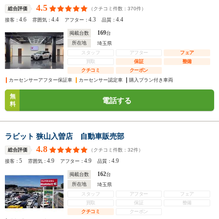
4.5
（クチコミ件数：
370
件）
総合評価
4.6
4.4
4.3
4.4
接客：
雰囲気：
アフター：
品質：
169
掲載台数
台
所在地
埼玉県
スタッフ
アフター
フェア
買取
保証
整備
クチコミ
クーポン
カーセンサーアフター保証車
カーセンサー認定車
購入プラン付き車両
無
電話する
料
ラビット 狭山入曽店 自動車販売部
4.8
（クチコミ件数：
32
件）
総合評価
5
4.9
4.9
4.9
接客：
雰囲気：
アフター：
品質：
162
掲載台数
台
所在地
埼玉県
スタッフ
アフター
フェア
買取
保証
整備
クチコミ
クーポン