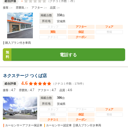
-
（クチコミ件数：
-
件）
総合評価
-
-
-
-
接客：
雰囲気：
アフター：
品質：
350
掲載台数
台
所在地
宮城県
スタッフ
アフター
フェア
買取
保証
整備
クチコミ
クーポン
購入プラン付き車両
無
電話する
料
ネクステージ つくば店
4.6
（クチコミ件数：
178
件）
総合評価
4.7
4.7
4.7
4.6
接客：
雰囲気：
アフター：
品質：
306
掲載台数
台
所在地
茨城県
スタッフ
アフター
フェア
買取
保証
整備
クチコミ
クーポン
カーセンサーアフター保証車
カーセンサー認定車
購入プラン付き車両