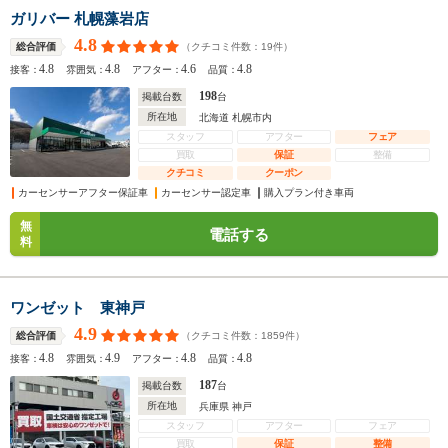
ガリバー 札幌藻岩店
4.8
（クチコミ件数：
19
件）
総合評価
4.8
4.8
4.6
4.8
接客：
雰囲気：
アフター：
品質：
198
掲載台数
台
所在地
北海道 札幌市内
スタッフ
アフター
フェア
買取
保証
整備
クチコミ
クーポン
カーセンサーアフター保証車
カーセンサー認定車
購入プラン付き車両
無
電話する
料
ワンゼット 東神戸
4.9
（クチコミ件数：
1859
件）
総合評価
4.8
4.9
4.8
4.8
接客：
雰囲気：
アフター：
品質：
187
掲載台数
台
所在地
兵庫県 神戸
スタッフ
アフター
フェア
買取
保証
整備