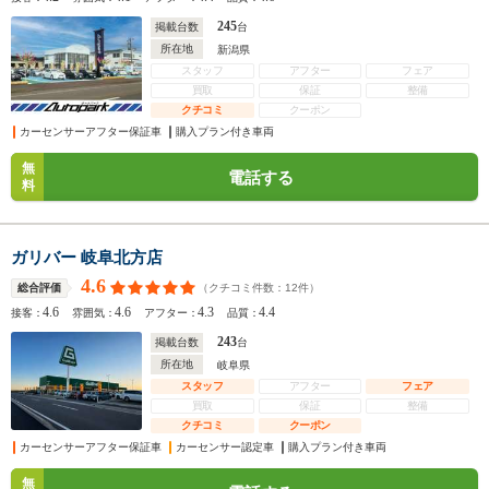
245
掲載台数
台
所在地
新潟県
スタッフ
アフター
フェア
買取
保証
整備
クチコミ
クーポン
カーセンサーアフター保証車
購入プラン付き車両
無
電話する
料
ガリバー 岐阜北方店
4.6
（クチコミ件数：
12
件）
総合評価
4.6
4.6
4.3
4.4
接客：
雰囲気：
アフター：
品質：
243
掲載台数
台
所在地
岐阜県
スタッフ
アフター
フェア
買取
保証
整備
クチコミ
クーポン
カーセンサーアフター保証車
カーセンサー認定車
購入プラン付き車両
無