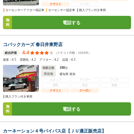
クチコミ
クーポン
カーセンサーアフター保証車
カーセンサー認定車
購入プラン付き車両
無
電話する
料
コバックカーズ 春日井東野店
4.4
（クチコミ件数：
1053
件）
総合評価
4.5
4.2
4.2
4.3
接客：
雰囲気：
アフター：
品質：
180
掲載台数
台
所在地
愛知県 尾張
スタッフ
アフター
フェア
買取
保証
整備
クチコミ
クーポン
購入プラン付き車両
無
電話する
料
カーネーション４号バイパス店【ＪＵ適正販売店】