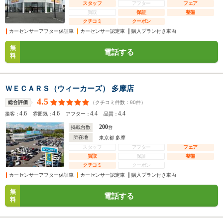
スタッフ
アフター
フェア
買取
保証
整備
クチコミ
クーポン
カーセンサーアフター保証車
カーセンサー認定車
購入プラン付き車両
無
電話する
料
ＷＥＣＡＲＳ（ウィーカーズ） 多摩店
4.5
（クチコミ件数：
90
件）
総合評価
4.6
4.6
4.4
4.4
接客：
雰囲気：
アフター：
品質：
200
掲載台数
台
所在地
東京都 多摩
スタッフ
アフター
フェア
買取
保証
整備
クチコミ
クーポン
カーセンサーアフター保証車
カーセンサー認定車
購入プラン付き車両
無
電話する
料