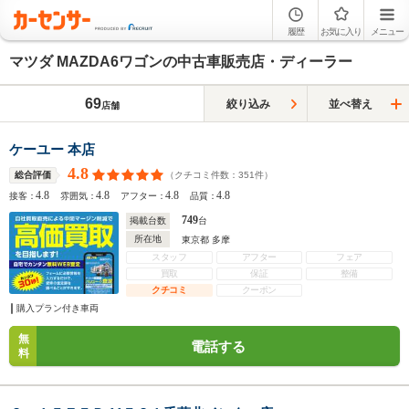
履歴
お気に入り
メニュー
マツダ MAZDA6ワゴンの中古車販売店・ディーラー
69
絞り込み
並べ替え
店舗
ケーユー 本店
4.8
（クチコミ件数：
351
件）
総合評価
4.8
4.8
4.8
4.8
接客：
雰囲気：
アフター：
品質：
749
掲載台数
台
所在地
東京都 多摩
スタッフ
アフター
フェア
買取
保証
整備
クチコミ
クーポン
購入プラン付き車両
無
電話する
料