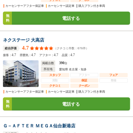
カーセンサーアフター保証車
カーセンサー認定車
購入プラン付き車両
無
電話する
料
ネクステージ 大高店
4.7
（クチコミ件数：
676
件）
総合評価
4.7
4.7
4.7
4.7
接客：
雰囲気：
アフター：
品質：
390
掲載台数
台
所在地
愛知県 名古屋・知多
スタッフ
アフター
フェア
買取
保証
整備
クチコミ
クーポン
カーセンサーアフター保証車
カーセンサー認定車
購入プラン付き車両
無
電話する
料
Ｇ－ＡＦＴＥＲ ＭＥＧＡ仙台新港店