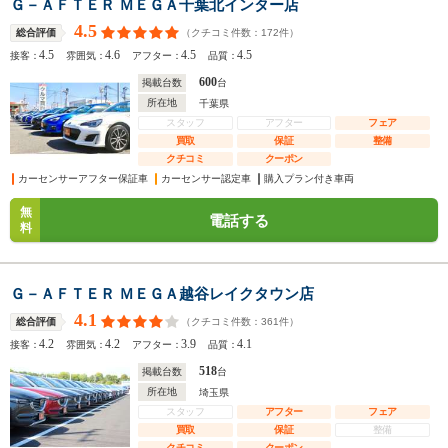
Ｇ－ＡＦＴＥＲ ＭＥＧＡ千葉北インター店
4.5
（クチコミ件数：
172
件）
総合評価
4.5
4.6
4.5
4.5
接客：
雰囲気：
アフター：
品質：
600
掲載台数
台
所在地
千葉県
スタッフ
アフター
フェア
買取
保証
整備
クチコミ
クーポン
カーセンサーアフター保証車
カーセンサー認定車
購入プラン付き車両
無
電話する
料
Ｇ－ＡＦＴＥＲ ＭＥＧＡ越谷レイクタウン店
4.1
（クチコミ件数：
361
件）
総合評価
4.2
4.2
3.9
4.1
接客：
雰囲気：
アフター：
品質：
518
掲載台数
台
所在地
埼玉県
スタッフ
アフター
フェア
買取
保証
整備
クチコミ
クーポン