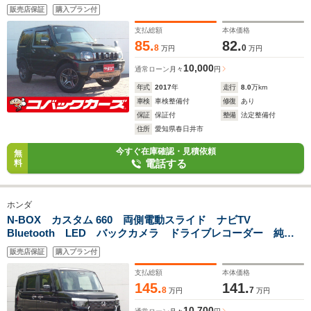
イザー 純正16アルミホイール
販売店保証
購入プラン付
支払総額
本体価格
85.
82.
8
0
万円
万円
10,000
通常ローン
月々
円
年式
2017
年
走行
8.0
万km
車検
車検整備付
修復
あり
保証
保証付
整備
法定整備付
住所
愛知県春日井市
今すぐ在庫確認・見積依頼
無
電話する
料
ホンダ
N-BOX カスタム 660 両側電動スライド ナビTV
Bluetooth LED バックカメラ ドライブレコーダー 純正
14アルミホイール オートライト
販売店保証
購入プラン付
支払総額
本体価格
145.
141.
8
7
万円
万円
10,700