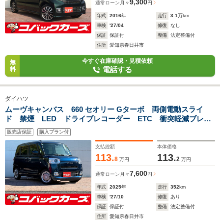
9,300
通常ローン
月々
円
年式
2016
年
走行
3.1
万km
車検
'27/04
修復
なし
保証
保証付
整備
法定整備付
住所
愛知県春日井市
今すぐ在庫確認・見積依頼
無
電話する
料
ダイハツ
ムーヴキャンバス 660 セオリー Gターボ 両側電動スライ
ド 禁煙 LED ドライブレコーダー ETC 衝突軽減ブレー
キ 前席シートヒーター レーダークルーズ スマートキー
販売店保証
購入プラン付
支払総額
本体価格
113.
113.
8
2
万円
万円
7,600
通常ローン
月々
円
年式
2025
年
走行
352
km
車検
'27/10
修復
あり
保証
保証付
整備
法定整備付
住所
愛知県春日井市