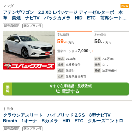
マツダ
NEW
アテンザワゴン 2.2 XD Lパッケージ ディーゼルターボ 本
革 禁煙 ナビTV バックカメラ HID ETC 前席シートヒ
ーター レーダークルーズコントロール 純正19アルミホイー
販売店保証
購入プラン付
ル
支払総額
本体価格
59.
50.
8
2
万円
万円
7,000
通常ローン
月々
円
年式
2014
年
走行
7.1
万km
車検
車検整備付
修復
なし
保証
保証付
整備
法定整備付
住所
愛知県春日井市
今すぐ在庫確認・見積依頼
無
電話する
料
トヨタ
クラウンアスリート ハイブリッド 2.5 S 8型ナビTV
Btooth 1オーナ Bカメラ HID ETC クルーズコントロー
ル 前席電動シート 前席シートヒータ スマートキー
販売店保証
購入プラン付