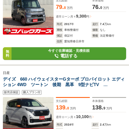
支払総額
本体価格
79.
76.
8
0
万円
万円
9,300
通常ローン
月々
円
年式
2017
年
走行
7.4
万km
車検
車検整備付
修復
なし
保証
保証付
整備
法定整備付
住所
愛知県春日井市
今すぐ在庫確認・見積依頼
無
電話する
料
日産
デイズ 660 ハイウェイスターGターボ プロパイロット エディ
ション 4WD ツートン 後期 黒革 9型ナビTV
Bluetooth ステアリングヒーター LED 全周囲カメラ
販売店保証
購入プラン付
ETC オートライト 電動格納ミラー
支払総額
本体価格
139.
138.
8
9
万円
万円
10,100
通常ローン
月々
円
年式
2024
年
走行
2.4
万km