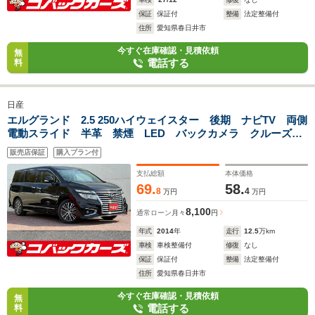
保証
保証付
整備
法定整備付
住所
愛知県春日井市
今すぐ在庫確認・見積依頼
無
電話する
料
日産
エルグランド 2.5 250ハイウェイスター 後期 ナビTV 両側
電動スライド 半革 禁煙 LED バックカメラ クルーズコ
ントロール スマートキー プッシュスタート 電動格納ミラ
販売店保証
購入プラン付
ー
支払総額
本体価格
69.
58.
8
4
万円
万円
8,100
通常ローン
月々
円
年式
2014
年
走行
12.5
万km
車検
車検整備付
修復
なし
保証
保証付
整備
法定整備付
住所
愛知県春日井市
今すぐ在庫確認・見積依頼
無
電話する
料