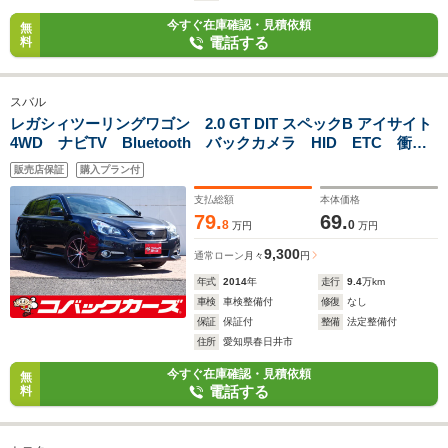
今すぐ在庫確認・見積依頼
無
電話する
料
スバル
レガシィツーリングワゴン 2.0 GT DIT スペックB アイサイト
4WD ナビTV Bluetooth バックカメラ HID ETC 衝突
軽減ブレーキ レーダークルーズ スマートキー DVD再生
販売店保証
購入プラン付
イモビライザー
支払総額
本体価格
79.
69.
8
0
万円
万円
9,300
通常ローン
月々
円
年式
2014
年
走行
9.4
万km
車検
車検整備付
修復
なし
保証
保証付
整備
法定整備付
住所
愛知県春日井市
今すぐ在庫確認・見積依頼
無
電話する
料