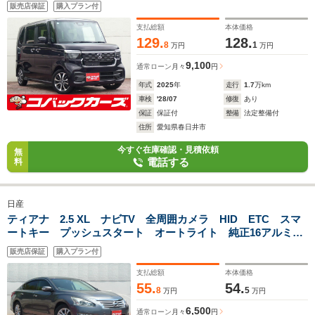
ETC シートヒータ クルーズコントロール スマートキー
販売店保証
購入プラン付
プッシュスタート
支払総額
本体価格
129.
128.
8
1
万円
万円
9,100
通常ローン
月々
円
年式
2025
年
走行
1.7
万km
車検
'28/07
修復
あり
保証
保証付
整備
法定整備付
住所
愛知県春日井市
今すぐ在庫確認・見積依頼
無
電話する
料
日産
ティアナ 2.5 XL ナビTV 全周囲カメラ HID ETC スマ
ートキー プッシュスタート オートライト 純正16アルミホ
イール 電動格納ミラー
販売店保証
購入プラン付
支払総額
本体価格
55.
54.
8
5
万円
万円
6,500
通常ローン
月々
円