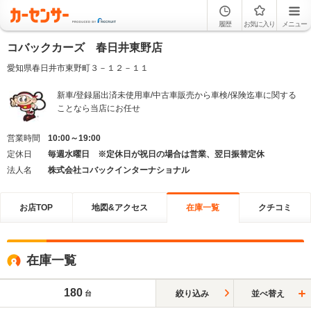
履歴
お気に入り
メニュー
コバックカーズ 春日井東野店
愛知県春日井市東野町３－１２－１１
新車/登録届出済未使用車/中古車販売から車検/保険迄車に関する
ことなら当店にお任せ
営業時間
10:00～19:00
定休日
毎週水曜日 ※定休日が祝日の場合は営業、翌日振替定休
法人名
株式会社コバックインターナショナル
お店TOP
地図&アクセス
在庫一覧
クチコミ
在庫一覧
180
絞り込み
並べ替え
台