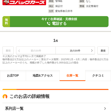
車検
'27/01
修復
なし
保証
保証付
整備
法定整備付
住所
愛知県春日井市
今すぐ在庫確認・見積依頼
無
電話する
料
1
/6
最初
前の30件
次の30件
最後
※人気のクルマは平均1ヶ月で掲載終了
物件数合計1万台以上のメーカー｜算出データ期間：2025年1月～3月｜内容：物件数合計1万台
以上のメーカーのうち、掲載が終了した物件数が1,000台以上の場合
お店TOP
地図&アクセス
在庫一覧
クチコミ
このお店の詳細情報
系列店一覧