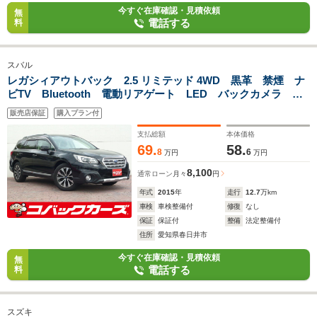
今すぐ在庫確認・見積依頼
無
電話する
料
スバル
レガシィアウトバック 2.5 リミテッド 4WD 黒革 禁煙 ナ
ビTV Bluetooth 電動リアゲート LED バックカメラ
ETC 衝突軽減ブレーキ 前席シートヒーター レーダークル
販売店保証
購入プラン付
ーズコントロール
支払総額
本体価格
69.
58.
8
6
万円
万円
8,100
通常ローン
月々
円
年式
2015
年
走行
12.7
万km
車検
車検整備付
修復
なし
保証
保証付
整備
法定整備付
住所
愛知県春日井市
今すぐ在庫確認・見積依頼
無
電話する
料
スズキ