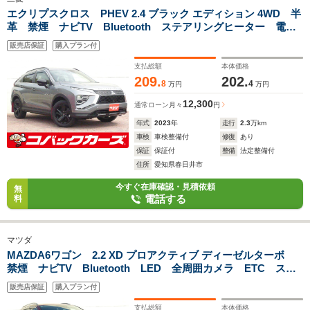
エクリプスクロス PHEV 2.4 ブラック エディション 4WD 半
革 禁煙 ナビTV Bluetooth ステアリングヒーター 電動
リアゲート LED 全周囲カメラ ETC 前席シートヒータ
販売店保証
購入プラン付
ー レーダークルーズコントロール
支払総額
本体価格
209.
202.
8
4
万円
万円
12,300
通常ローン
月々
円
年式
2023
年
走行
2.3
万km
車検
車検整備付
修復
あり
保証
保証付
整備
法定整備付
住所
愛知県春日井市
今すぐ在庫確認・見積依頼
無
電話する
料
マツダ
MAZDA6ワゴン 2.2 XD プロアクティブ ディーゼルターボ
禁煙 ナビTV Bluetooth LED 全周囲カメラ ETC ステ
アリングヒーター 前席シートヒータ レーダークルーズコン
販売店保証
購入プラン付
トロール電動シート 障害物センサ
支払総額
本体価格