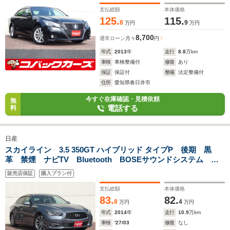
支払総額
本体価格
125.
115.
8
9
万円
万円
8,700
通常ローン
月々
円
年式
2013
年
走行
8.8
万km
車検
車検整備付
修復
あり
保証
保証付
整備
法定整備付
住所
愛知県春日井市
今すぐ在庫確認・見積依頼
無
電話する
料
日産
スカイライン 3.5 350GT ハイブリッド タイプP 後期 黒
革 禁煙 ナビTV Bluetooth BOSEサウンドシステム
LED 全周囲カメラ ドライブレコーダー ETC 前席シート
販売店保証
購入プラン付
ヒーター
支払総額
本体価格
83.
82.
8
4
万円
万円
年式
2014
年
走行
10.9
万km
車検
'27/03
修復
なし