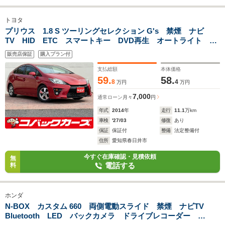
トヨタ
プリウス 1.8 S ツーリングセレクション G's 禁煙 ナビ
TV HID ETC スマートキー DVD再生 オートライト
LEDフォグ 純正15アルミホイール
販売店保証
購入プラン付
支払総額
本体価格
59.
58.
8
4
万円
万円
7,000
通常ローン
月々
円
年式
2014
年
走行
11.1
万km
車検
'27/03
修復
あり
保証
保証付
整備
法定整備付
住所
愛知県春日井市
今すぐ在庫確認・見積依頼
無
電話する
料
ホンダ
N-BOX カスタム 660 両側電動スライド 禁煙 ナビTV
Bluetooth LED バックカメラ ドライブレコーダー