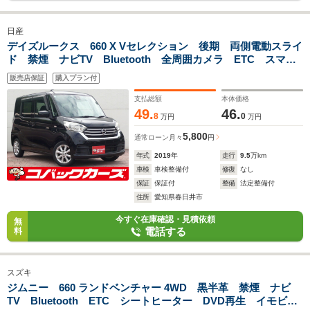
日産
デイズルークス 660 X Vセレクション 後期 両側電動スライ
ド 禁煙 ナビTV Bluetooth 全周囲カメラ ETC スマー
トキー DVD再生 純正14アルミホイール
販売店保証
購入プラン付
支払総額
本体価格
49.
46.
8
0
万円
万円
5,800
通常ローン
月々
円
年式
2019
年
走行
9.5
万km
車検
車検整備付
修復
なし
保証
保証付
整備
法定整備付
住所
愛知県春日井市
今すぐ在庫確認・見積依頼
無
電話する
料
スズキ
ジムニー 660 ランドベンチャー 4WD 黒半革 禁煙 ナビ
TV Bluetooth ETC シートヒーター DVD再生 イモビラ