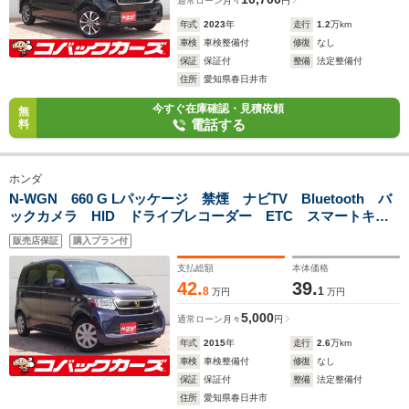
通常ローン
月々
円
年式
2023
年
走行
1.2
万km
車検
車検整備付
修復
なし
保証
保証付
整備
法定整備付
住所
愛知県春日井市
今すぐ在庫確認・見積依頼
無
電話する
料
ホンダ
N-WGN 660 G Lパッケージ 禁煙 ナビTV Bluetooth バ
ックカメラ HID ドライブレコーダー ETC スマートキ
ー プッシュスタート オートライト
販売店保証
購入プラン付
支払総額
本体価格
42.
39.
8
1
万円
万円
5,000
通常ローン
月々
円
年式
2015
年
走行
2.6
万km
車検
車検整備付
修復
なし
保証
保証付
整備
法定整備付
住所
愛知県春日井市