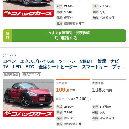
年式
2014
年
走行
7.9
万km
車検
'27/02
修復
なし
保証
保証付
整備
法定整備付
住所
愛知県春日井市
今すぐ在庫確認・見積依頼
無
電話する
料
ダイハツ
コペン エクスプレイ 660 ツートン 5速MT 禁煙 ナビ
TV LED ETC 全席シートヒーター スマートキー プッシ
ュスタート 純正16アルミホイール
販売店保証
購入プラン付
支払総額
本体価格
109.
108.
8
6
万円
万円
7,200
通常ローン
月々
円
年式
2016
年
走行
5.4
万km
車検
'27/07
修復
あり
保証
保証付
整備
法定整備付
住所
愛知県春日井市