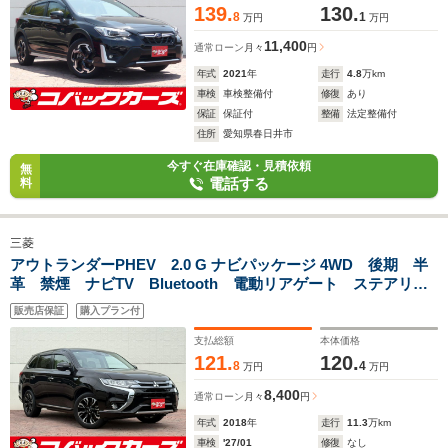
139.
130.
8
1
万円
万円
11,400
通常ローン
月々
円
年式
2021
年
走行
4.8
万km
車検
車検整備付
修復
あり
保証
保証付
整備
法定整備付
住所
愛知県春日井市
今すぐ在庫確認・見積依頼
無
電話する
料
三菱
アウトランダーPHEV 2.0 G ナビパッケージ 4WD 後期 半
革 禁煙 ナビTV Bluetooth 電動リアゲート ステアリン
グヒーター LED 全周囲カメラ ETC 前席シートヒーター
販売店保証
購入プラン付
支払総額
本体価格
121.
120.
8
4
万円
万円
8,400
通常ローン
月々
円
年式
2018
年
走行
11.3
万km
車検
'27/01
修復
なし