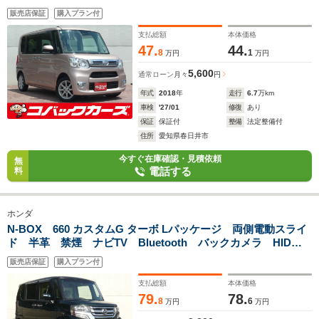
ヒーター スマートキー DVD再生
販売店保証
購入プラン付
支払総額
本体価格
47.
44.
8
1
万円
万円
5,600
通常ローン
月々
円
年式
2018
年
走行
6.7
万km
車検
'27/01
修復
あり
保証
保証付
整備
法定整備付
住所
愛知県春日井市
今すぐ在庫確認・見積依頼
無
電話する
料
ホンダ
N-BOX 660 カスタムG ターボ Lパッケージ 両側電動スライ
ド 半革 禁煙 ナビTV Bluetooth バックカメラ HID
ドライブレコーダー ETC スクルーズコントロール
販売店保証
購入プラン付
支払総額
本体価格
79.
78.
8
6
万円
万円