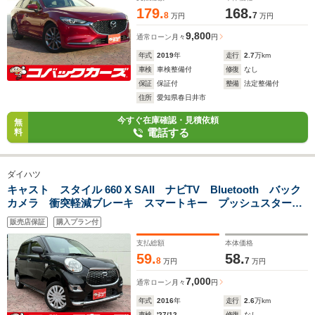
179.
168.
8
7
万円
万円
9,800
通常ローン
月々
円
年式
2019
年
走行
2.7
万km
車検
車検整備付
修復
なし
保証
保証付
整備
法定整備付
住所
愛知県春日井市
今すぐ在庫確認・見積依頼
無
電話する
料
ダイハツ
キャスト スタイル 660 X SAII ナビTV Bluetooth バック
カメラ 衝突軽減ブレーキ スマートキー プッシュスター
ト DVD再生 オートライト アイドリングストップ
販売店保証
購入プラン付
支払総額
本体価格
59.
58.
8
7
万円
万円
7,000
通常ローン
月々
円
年式
2016
年
走行
2.6
万km
車検
'27/12
修復
なし