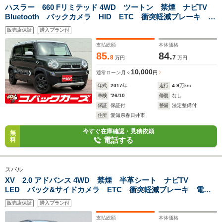
ハスラー 660 Fリミテッド 4WD ツートン 禁煙 ナビTV
Bluetooth バックカメラ HID ETC 衝突軽減ブレーキ 前
席シートヒーター スマートキー DVD再生
販売店保証
購入プラン付
支払総額
本体価格
85.
84.
8
7
万円
万円
10,000
通常ローン
月々
円
年式
2017
年
走行
4.9
万km
車検
'26/10
修復
なし
保証
保証付
整備
法定整備付
住所
愛知県春日井市
今すぐ在庫確認・見積依頼
無
電話する
料
スバル
XV 2.0 アドバンス 4WD 禁煙 半革シート ナビTV
LED バック&サイドカメラ ETC 衝突軽減ブレーキ 電動
シート レーダークルーズコントロール パドルシフト
販売店保証
購入プラン付
支払総額
本体価格