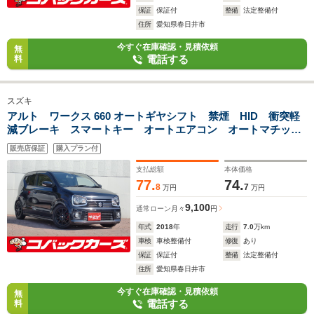
保証
保証付
整備
法定整備付
住所
愛知県春日井市
今すぐ在庫確認・見積依頼
無
電話する
料
スズキ
アルト ワークス 660 オートギヤシフト 禁煙 HID 衝突軽
減ブレーキ スマートキー オートエアコン オートマチック
ハイビーム イモビライザー 電動格納ミラー PVガラス
販売店保証
購入プラン付
支払総額
本体価格
77.
74.
8
7
万円
万円
9,100
通常ローン
月々
円
年式
2018
年
走行
7.0
万km
車検
車検整備付
修復
あり
保証
保証付
整備
法定整備付
住所
愛知県春日井市
今すぐ在庫確認・見積依頼
無
電話する
料