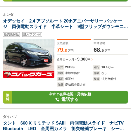
ホンダ
オデッセイ 2.4 アブソルート 20thアニバーサリー パッケー
ジ 両側電動スライド 半革シート 9型フリップダウンモニタ
ー 禁煙 ナビTV Bluetooth LED バックカメラ ETC
販売店保証
購入プラン付
衝突軽減ブレーキ 電動シート レーダークルーズコントロー
ル オットマン
支払総額
本体価格
79.
68.
8
5
万円
万円
9,300
通常ローン
月々
円
年式
2015
年
走行
10.6
万km
車検
車検整備付
修復
なし
保証
保証付
整備
法定整備付
住所
愛知県春日井市
今すぐ在庫確認・見積依頼
無
電話する
料
ダイハツ
タント 660 X リミテッド SAIII 両側電動スライド ナビTV
Bluetooth LED 全周囲カメラ 衝突軽減ブレーキ シート