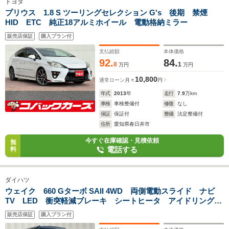
トヨタ
プリウス 1.8 S ツーリングセレクション G's 後期 禁煙
HID ETC 純正18アルミホイール 電動格納ミラー
販売店保証
購入プラン付
支払総額
本体価格
92.
84.
8
1
万円
万円
10,800
通常ローン
月々
円
年式
2013
年
走行
7.9
万km
車検
車検整備付
修復
なし
保証
保証付
整備
法定整備付
住所
愛知県春日井市
今すぐ在庫確認・見積依頼
無
電話する
料
ダイハツ
ウェイク 660 Gターボ SAII 4WD 両側電動スライド ナビ
TV LED 衝突軽減ブレーキ シートヒータ アイドリングス
トップ LEDフォグ 14インチアルミホイール
販売店保証
購入プラン付