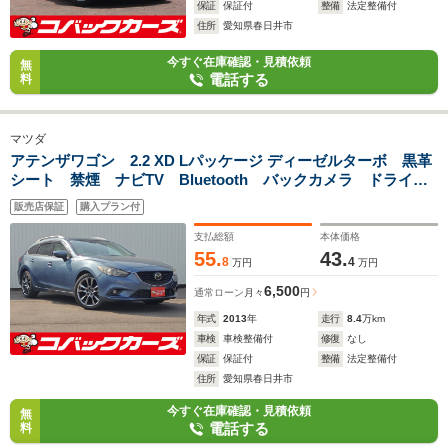
保証
保証付
整備
法定整備付
住所
愛知県春日井市
今すぐ在庫確認・見積依頼
無
電話する
料
マツダ
アテンザワゴン 2.2 XD Lパッケージ ディーゼルターボ 黒革
シート 禁煙 ナビTV Bluetooth バックカメラ ドライブ
レコーダー HID ETC 電動シート 前席シートヒータ
販売店保証
購入プラン付
ー クルーズコントロール
支払総額
本体価格
55.
43.
8
4
万円
万円
6,500
通常ローン
月々
円
年式
2013
年
走行
8.4
万km
車検
車検整備付
修復
なし
保証
保証付
整備
法定整備付
住所
愛知県春日井市
今すぐ在庫確認・見積依頼
無
電話する
料