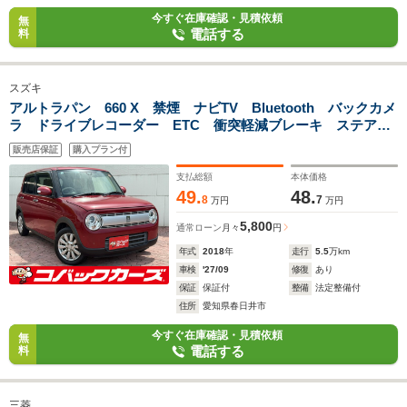
今すぐ在庫確認・見積依頼
無
電話する
料
スズキ
アルトラパン 660 X 禁煙 ナビTV Bluetooth バックカメ
ラ ドライブレコーダー ETC 衝突軽減ブレーキ ステアリ
ングヒーター プッシュスタート シートヒータ
販売店保証
購入プラン付
支払総額
本体価格
49.
48.
8
7
万円
万円
5,800
通常ローン
月々
円
年式
2018
年
走行
5.5
万km
車検
'27/09
修復
あり
保証
保証付
整備
法定整備付
住所
愛知県春日井市
今すぐ在庫確認・見積依頼
無
電話する
料
三菱