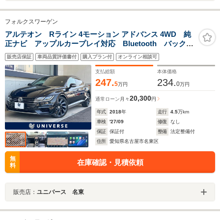
フォルクスワーゲン
アルテオン Rライン 4モーション アドバンス 4WD 純
正ナビ アップルカープレイ対応 Bluetooth バックカ
メラ 電動リアゲート ブラックレザーシート シート
販売店保証
車両品質評価書付
購入プラン付
オンライン相談可
ヒーター 純正20インチアルミホイール LEDヘッドラ
イト パドルシフト スマートキー
支払総額
本体価格
247.
234.
5
0
万円
万円
20,300
通常ローン
月々
円
年式
2018
年
走行
4.5
万km
車検
'27/09
修復
なし
保証
保証付
整備
法定整備付
住所
愛知県名古屋市名東区
無
在庫確認・見積依頼
料
販売店：
ユニバース 名東