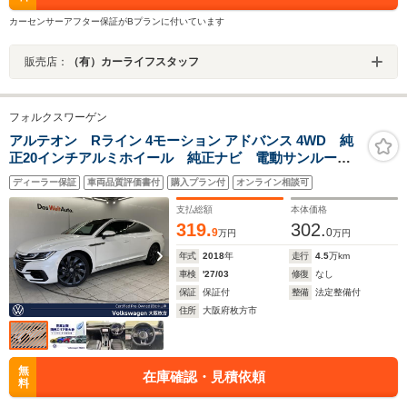
カーセンサーアフター保証がBプランに付いています
販売店：
（有）カーライフスタッフ
フォルクスワーゲン
アルテオン Rライン 4モーション アドバンス 4WD 純
正20インチアルミホイール 純正ナビ 電動サンルー
フ ダイナミックライトアシスト デジタルメーター
ディーラー保証
車両品質評価書付
購入プラン付
オンライン相談可
ACC アラウンドビューモニター パワーテールゲー
ト 電動シート DCC レーンキープアシスト
支払総額
本体価格
319.
302.
9
0
万円
万円
年式
2018
年
走行
4.5
万km
車検
'27/03
修復
なし
保証
保証付
整備
法定整備付
住所
大阪府枚方市
無
在庫確認・見積依頼
料