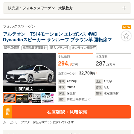
販売店：
フォルクスワーゲン 大阪枚方
フォルクスワーゲン
NEW
アルテオン TSI 4モーション エレガンス 4WD
Dynaudioスピーカー サンルーフ ブラウン革 運転席マッ
サージシート 純正ナビ フルセグ Apple CarPlay シートヒ
販売店保証
車両品質評価書付
購入プラン付
オンライン相談可
ーター ステアリングヒーター 全席シートヒーター 純正
20AW 電動バックドア LEDヘッドライト HUD ETC
支払総額
本体価格
294.
287.
8
2
万円
万円
32,700
通常ローン
月々
円
年式
2019
年
走行
1.5
万km
車検
'28/04
修復
なし
保証
保証付
整備
法定整備付
住所
和歌山県和歌山市
無
在庫確認・見積依頼
料
カーセンサーアフター保証がBプランに付いています