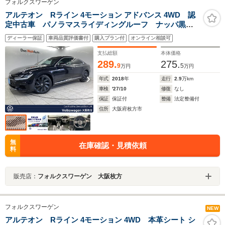
フォルクスワーゲン
アルテオン Rライン 4モーション アドバンス 4WD 認
定中古車 パノラマスライディングルーフ ナッパ黒革
シート オールインセーフティ LEDヘッドランプ 純
ディーラー保証
車両品質評価書付
購入プラン付
オンライン相談可
正20インチアルミホイール ヘッドアップディスプレ
イ パワーバックドア シートヒーター 7DSG
支払総額
本体価格
289.
275.
9
5
万円
万円
年式
2018
年
走行
2.9
万km
車検
'27/10
修復
なし
保証
保証付
整備
法定整備付
住所
大阪府枚方市
無
在庫確認・見積依頼
料
販売店：
フォルクスワーゲン 大阪枚方
フォルクスワーゲン
NEW
アルテオン Rライン 4モーション 4WD 本革シート シ