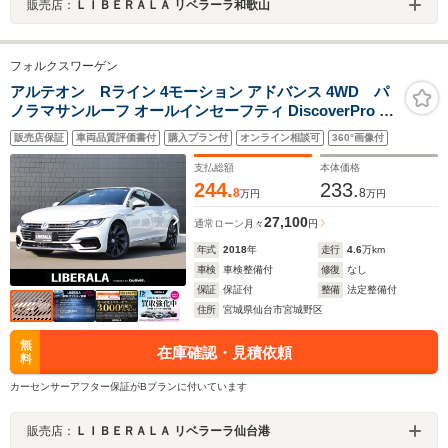
販売店：
ＬＩＢＥＲＡＬＡ リベラーラ和歌山
フォルクスワーゲン
アルテオン Rライン 4モーション アドバンス 4WD パ
ノラマサンルーフ オールインセーフティ DiscoverPro 前
席パワーシート パワーリアゲート 運転席マッサージ機能
販売店保証
車両品質評価書付
購入プラン付
オンライン相談可
360°画像付
ACC プリクラッシュブレーキシステム アラウンドビュ
ーカメラ 純正20インチAW
支払総額
本体価格
244.
233.
8
8
万円
万円
27,100
通常ローン
月々
円
年式
2018
年
走行
4.6
万km
車検
車検整備付
修復
なし
保証
保証付
整備
法定整備付
住所
宮城県仙台市宮城野区
無
在庫確認・見積依頼
料
カーセンサーアフター保証がBプランに付いています
販売店：
ＬＩＢＥＲＡＬＡ リベラーラ仙台港