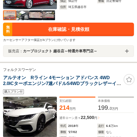
保証
保証付
整備
法定整備付
住所
埼玉県越谷市
無
在庫確認・見積依頼
料
カーセンサーアフター保証がAプランに付いています
販売店：
カープロジェクト 越谷店～特選外車専門店～
フォルクスワーゲン
アルテオン Rライン 4モーション アドバンス 4WD
2.0ICターボエンジン7速パドルS4WDブラックレザーイン
テリアCARPLAYナビTV360度カメラアダブティブクルー
購入プラン付
ズCパワーシートシートヒーター電動Rゲートデジタルコ
ックピットLEDライトRラインエアロRライン20アルミ
支払総額
本体価格
ETC
214
199.
0
万円
万円
22,500
通常ローン
月々
円
年式
2018
年
走行
6.6
万km
車検
'27/02
修復
なし