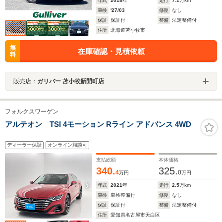
年式
2018
年
走行
7.1
万km
車検
'27/03
修復
なし
保証
保証付
整備
法定整備付
住所
北海道苫小牧市
無
在庫確認・見積依頼
料
販売店：
ガリバー 苫小牧新開町店
フォルクスワーゲン
アルテオン TSI 4モーション Rライン アドバンス 4WD
ディーラー保証
オンライン相談可
支払総額
本体価格
340.
325.
4
0
万円
万円
年式
2021
年
走行
2.5
万km
車検
車検整備付
修復
なし
保証
保証付
整備
法定整備付
住所
愛知県名古屋市天白区