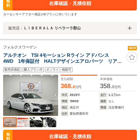
無
在庫確認・見積依頼
料
カーセンサーアフター保証がBプランに付いています
販売店：
ＬＩＢＥＲＡＬＡ リベラーラ郡山
フォルクスワーゲン
NEW
アルテオン TSI 4モーション Rライン アドバンス
4WD 1年保証付 HALTデザインエアロパーツ リアス
ポイラー アイバッハ車高調 ROHANA20インチアル
販売店保証
購入プラン付
オンライン相談可
ミホイール 純正デジタルメーターパネル HUD アダ
クティブクルーズコントロール BSM 禁煙車
支払総額
本体価格
368.
358.
8
0
万円
万円
年式
2019
年
走行
1.1
万km
車検
'28/02
修復
なし
保証
保証付
整備
法定整備付
住所
愛知県豊田市
無
在庫確認・見積依頼
料