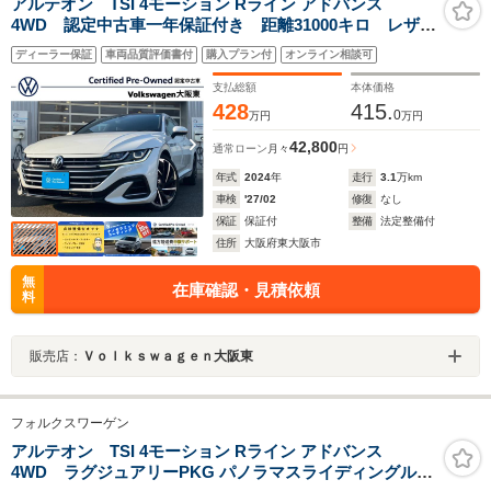
アルテオン TSI 4モーション Rライン アドバンス
4WD 認定中古車一年保証付き 距離31000キロ レザー
シート サンルーフ パールホワイト ナビ オールア
ディーラー保証
車両品質評価書付
購入プラン付
オンライン相談可
ラウンドビューカメラ シートヒーター ETC ACC
レーンキープアシスト レーンチェンジアシスト
支払総額
本体価格
428
415.
0
万円
万円
42,800
通常ローン
月々
円
年式
2024
年
走行
3.1
万km
車検
'27/02
修復
なし
保証
保証付
整備
法定整備付
住所
大阪府東大阪市
無
在庫確認・見積依頼
料
販売店：
Ｖｏｌｋｓｗａｇｅｎ大阪東
フォルクスワーゲン
アルテオン TSI 4モーション Rライン アドバンス
4WD ラグジュアリーPKG パノラマスライディングルー