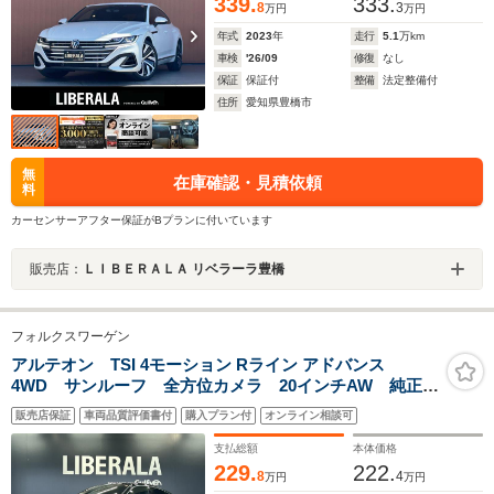
339.
333.
8
3
万円
万円
年式
2023
年
走行
5.1
万km
車検
'26/09
修復
なし
保証
保証付
整備
法定整備付
住所
愛知県豊橋市
無
在庫確認・見積依頼
料
カーセンサーアフター保証がBプランに付いています
販売店：
ＬＩＢＥＲＡＬＡ リベラーラ豊橋
フォルクスワーゲン
アルテオン TSI 4モーション Rライン アドバンス
4WD サンルーフ 全方位カメラ 20インチAW 純正ナ
ビ 黒革シート パワーシート 全席シートヒーター
販売店保証
車両品質評価書付
購入プラン付
オンライン相談可
ETC2.0 ACC 衝突軽減ブレーキ スマートキー ヘッ
ドアップディスプレイ
支払総額
本体価格
229.
222.
8
4
万円
万円