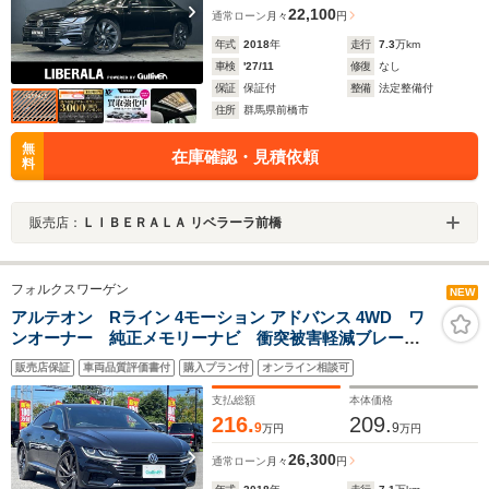
22,100
通常ローン
月々
円
年式
2018
年
走行
7.3
万km
車検
'27/11
修復
なし
保証
保証付
整備
法定整備付
住所
群馬県前橋市
無
在庫確認・見積依頼
料
販売店：
ＬＩＢＥＲＡＬＡ リベラーラ前橋
フォルクスワーゲン
NEW
アルテオン Rライン 4モーション アドバンス 4WD ワ
ンオーナー 純正メモリーナビ 衝突被害軽減ブレー
キ 横滑り防止装置 レーダークルーズコントロール
販売店保証
車両品質評価書付
購入プラン付
オンライン相談可
レーンキープアシスト ブラインドスポットモニター
リヤクロストラフィックアラート バックカメラ
支払総額
本体価格
216.
209.
9
9
万円
万円
26,300
通常ローン
月々
円