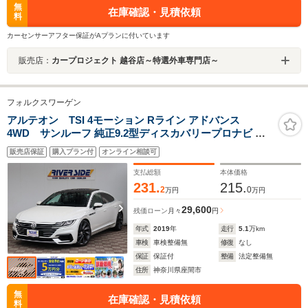
無
在庫確認・見積依頼
料
カーセンサーアフター保証がAプランに付いています
販売店：
カープロジェクト 越谷店～特選外車専門店～
フォルクスワーゲン
アルテオン TSI 4モーション Rライン アドバンス
4WD サンルーフ 純正9.2型ディスカバリープロナビ カ
ープレイ ディナウディオ 全方位カメラ ETC 専用レザー
販売店保証
購入プラン付
オンライン相談可
シート LEDライト 20AW スマートキー シートヒーター
パワーシート アダプティブクルコン 当店下取り車
支払総額
本体価格
231.
215.
2
0
万円
万円
29,600
残価ローン
月々
円
年式
2019
年
走行
5.1
万km
車検
車検整備無
修復
なし
保証
保証付
整備
法定整備無
住所
神奈川県座間市
無
在庫確認・見積依頼
料