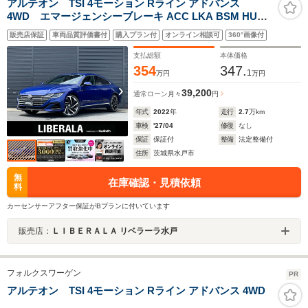
アルテオン TSI 4モーション Rライン アドバンス
4WD エマージェンシーブレーキ ACC LKA BSM HUD
ディスカバープロナビ CarPlay BT 360°カメラ 黒革 M付
販売店保証
車両品質評価書付
購入プラン付
オンライン相談可
360°画像付
きパワーシート シートヒーター マッサージシート LED
パワーバックドア オートホールド 純正20インチAW ドラ
支払総額
本体価格
レコ
354
347.
1
万円
万円
39,200
通常ローン
月々
円
年式
2022
年
走行
2.7
万km
車検
'27/04
修復
なし
保証
保証付
整備
法定整備付
住所
茨城県水戸市
無
在庫確認・見積依頼
料
カーセンサーアフター保証がBプランに付いています
販売店：
ＬＩＢＥＲＡＬＡ リベラーラ水戸
フォルクスワーゲン
PR
アルテオン TSI 4モーション Rライン アドバンス 4WD