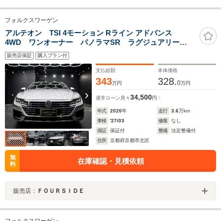
フォルクスワーゲン
アルテオン TSI 4モーション Rライン アドバンス
4WD ワンオーナー パノラマSR ラグジュアリー
PKG ヘッドアップディスプレイ DYNAUDIOプレミア
販売店保証
購入プラン付
ムサウンド ブラックレザー サラウンドビュー フル
セグTV シートヒーター ACC 保証書取説スペアキー
支払総額
本体価格
343
328.
0
万円
万円
34,500
通常ローン
月々
円
年式
2020
年
走行
3.6
万km
車検
'27/03
修復
なし
保証
保証付
整備
法定整備付
住所
京都府京都市北区
無
在庫確認・見積依頼
料
販売店：
ＦＯＵＲＳＩＤＥ