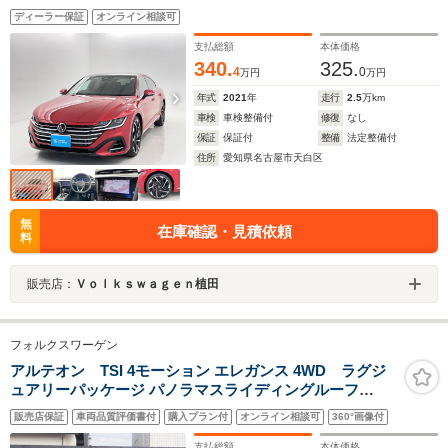
ディーラー保証
オンライン相談可
支払総額
本体価格
340.
325.
4
0
万円
万円
年式
2021
年
走行
2.5
万km
車検
車検整備付
修復
なし
保証
保証付
整備
法定整備付
住所
愛知県名古屋市天白区
無
在庫確認・見積依頼
料
販売店：
Ｖｏｌｋｓｗａｇｅｎ植田
フォルクスワーゲン
アルテオン TSI 4モーション エレガンス 4WD ラグジ
ュアリーパッケージ パノラマスライディングルーフ
DYNAUDIOサウンド オールインセーフティ 黒ナッパレ
販売店保証
車両品質評価書付
購入プラン付
オンライン相談可
360°画像付
ザーシート 全席シートヒーター ヘッドアップディスプレ
イ 純正ナビフルセグTV 360度カメラ20インチAW
支払総額
本体価格