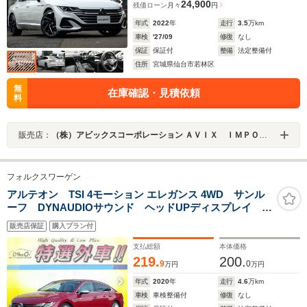
24,900
残価ローン
月々
円
年式
2022
年
走行
3.5
万km
車検
'27/09
修復
なし
保証
保証付
整備
法定整備付
住所
宮城県仙台市若林区
無
在庫確認・見積依頼
料
販売店：
（株）アビックスコーポレーション ＡＶＩＸ ＩＭＰＯＲＴ 仙台東インター店
フォルクスワーゲン
アルテオン TSI 4モーション エレガンス 4WD サンル
ーフ DYNAUDIOサウンド ヘッドUPディスプレイ ナ
ビTV 360度カメラ ソナー 電動メモリーシート 電動
販売店保証
購入プラン付
リアゲート ACC ETC LED スマートキー
AppleCar USB Bluetooth パドルシフト 衝突軽減
支払総額
本体価格
219.
200.
9
0
万円
万円
年式
2020
年
走行
4.6
万km
車検
車検整備付
修復
なし