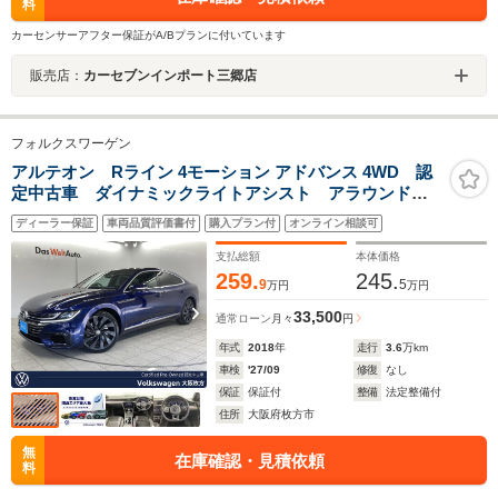
料
カーセンサーアフター保証がA/Bプランに付いています
販売店：
カーセブンインポート三郷店
フォルクスワーゲン
アルテオン Rライン 4モーション アドバンス 4WD 認
定中古車 ダイナミックライトアシスト アラウンドビ
ューカメラ パワーテールゲート レザーシート パワ
ディーラー保証
車両品質評価書付
購入プラン付
オンライン相談可
ーシート オートホールド サイドアシスト 3ゾーンエ
アコン 純正ナビ スマートキー
支払総額
本体価格
259.
245.
9
5
万円
万円
33,500
通常ローン
月々
円
年式
2018
年
走行
3.6
万km
車検
'27/09
修復
なし
保証
保証付
整備
法定整備付
住所
大阪府枚方市
無
在庫確認・見積依頼
料