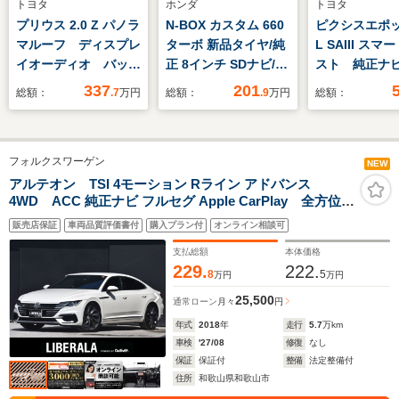
トヨタ
ホンダ
トヨタ
プリウス 2.0 Z パノラ
N-BOX カスタム 660
ピクシスエポック
マルーフ ディスプレ
ターボ 新品タイヤ/純
L SAIII ス
イオーディオ バック
正 8インチ SDナビ/ホ
スト 純正ナ
モニター ETC2.0
ンダセンシング/両側
クモニター 
337
201
総額：
.7
万円
総額：
.9
万円
総額：
LED ワンオーナー
電動スライドドア/シ
ンスソナー 
ートヒーター 前席/車
ープアシスト
線逸脱防止支援システ
マチックハイ
フォルクスワーゲン
ム/シート ハーフレザ
キーレスエン
NEW
ー/ドライブレコーダ
横滑り防止 
アルテオン TSI 4モーション Rライン アドバンス
4WD ACC 純正ナビ フルセグ Apple CarPlay 全方位カ
ー 前後
ングストップ
メラ バーチャルCP 黒革 全席シートヒーター 電動バック
ライト Wエ
販売店保証
車両品質評価書付
購入プラン付
オンライン相談可
ドア オートホールド レーンキープアシスト ブラインドス
ク 禁煙車
ポットアシスト パワーシート LED ドラレコ ETC
支払総額
本体価格
229.
222.
8
5
万円
万円
25,500
通常ローン
月々
円
年式
2018
年
走行
5.7
万km
車検
'27/08
修復
なし
保証
保証付
整備
法定整備付
住所
和歌山県和歌山市