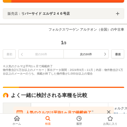
販売店：
リバーサイド エルザ２４６号店
フォルクスワーゲン アルテオン（全国）の中古車
1
/3
最初
前の30件
次の30件
最後
※人気のクルマは平均1ヶ月で掲載終了
物件数合計1万台以上のメーカー｜算出データ期間：2024年9月～11月｜内容：物件数合計1万
台以上のメーカーのうち、掲載が終了した物件数が1,000台以上の場合
よく一緒に検討される車種を比較
フォルクスワーゲン
フォルクスワーゲン
フォルク
※
人気のクルマは平均1ヶ月で掲載終了
アルテオンシュー
パサート
パサート
在庫が無くなる前にお問い合わせください
ティングブレーク
ント
ホーム
検索
履歴
お気に入り