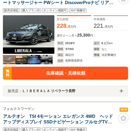
ートマッサージャー PWシート DiscoverProナビ リアビ
ューカメラ CarPlay対応 ヘッドアップディスプレイ デジ
販売店保証
購入プラン付
オンライン相談可
360°画像付
タルメータークラスター PWバックドア LEDヘッドライ
ト ACC LKA ブラインドスポット ETC
支払総額
本体価格
228.
221.
8
9
万円
万円
25,300
通常ローン
月々
円
年式
2018
年
走行
6.1
万km
車検
'27/03
修復
なし
保証
保証付
整備
法定整備付
住所
長野県長野市
無
在庫確認・見積依頼
料
販売店：
ＬＩＢＥＲＡＬＡ リベラーラ長野
フォルクスワーゲン
NEW
アルテオン TSI 4モーション エレガンス 4WD ヘッド
アップディスプレイ SSDナビゲーション フルセグTV
Bluetooth Apple CarPlay Android Auto オールインセー
販売店保証
購入プラン付
オンライン相談可
360°画像付