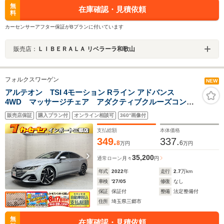
無
在庫確認・見積依頼
料
カーセンサーアフター保証がBプランに付いています
販売店：
ＬＩＢＥＲＡＬＡ リベラーラ和歌山
フォルクスワーゲン
NEW
アルテオン TSI 4モーション Rライン アドバンス
4WD マッサージチェア アダクティブクルーズコント
ロール ブラインドスポットモニター レーンキープ
販売店保証
購入プラン付
オンライン相談可
360°画像付
アシスト 衝突軽減ブレーキ 4席ヒーター 20インチ
ホイール 電動テールゲート ヘッドアップディスプレ
支払総額
本体価格
イ
349.
337.
8
6
万円
万円
35,200
通常ローン
月々
円
年式
2022
年
走行
2.7
万km
車検
'27/05
修復
なし
保証
保証付
整備
法定整備付
住所
埼玉県三郷市
無
在庫確認・見積依頼