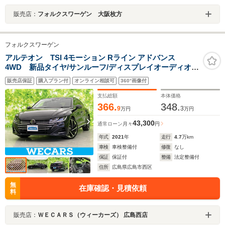
販売店：
フォルクスワーゲン 大阪枚方
フォルクスワーゲン
アルテオン TSI 4モーション Rライン アドバンス
4WD 新品タイヤ/サンルーフ/ディスプレイオーディオ
+ナビ/衝突安全装置/シートヒーター/全方位モニター/車線
販売店保証
購入プラン付
オンライン相談可
360°画像付
逸脱防止支援システム/シート フルレザー/パーキングアシ
スト 自動操舵
支払総額
本体価格
366.
348.
9
3
万円
万円
43,300
通常ローン
月々
円
年式
2021
年
走行
4.7
万km
車検
車検整備付
修復
なし
保証
保証付
整備
法定整備付
住所
広島県広島市西区
無
在庫確認・見積依頼
料
販売店：
ＷＥＣＡＲＳ（ウィーカーズ） 広島西店