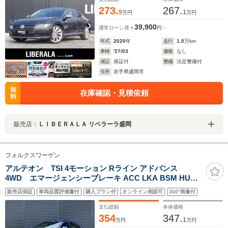
273.
267.
9
1
万円
万円
39,900
通常ローン
月々
円
年式
2020
年
走行
1.0
万km
車検
'27/03
修復
なし
保証
保証付
整備
法定整備付
住所
岩手県盛岡市
無
在庫確認・見積依頼
料
販売店：
ＬＩＢＥＲＡＬＡ リベラーラ盛岡
フォルクスワーゲン
アルテオン TSI 4モーション Rライン アドバンス
4WD エマージェンシーブレーキ ACC LKA BSM HUD
ディスカバープロナビ CarPlay BT 360°カメラ 黒革 M付
販売店保証
車両品質評価書付
購入プラン付
オンライン相談可
360°画像付
きパワーシート シートヒーター マッサージシート LED
パワーバックドア オートホールド 純正20インチAW ドラ
支払総額
本体価格
レコ
354
347.
1
万円
万円