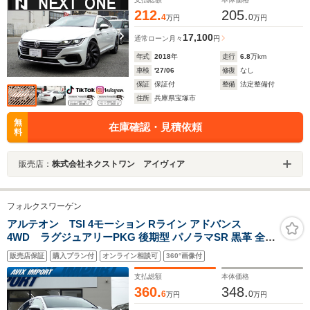
212.
205.
4
0
万円
万円
17,100
通常ローン
月々
円
年式
2018
年
走行
6.8
万km
車検
'27/06
修復
なし
保証
保証付
整備
法定整備付
住所
兵庫県宝塚市
無
在庫確認・見積依頼
料
販売店：
株式会社ネクストワン アイヴィア
フォルクスワーゲン
アルテオン TSI 4モーション Rライン アドバンス
4WD ラグジュアリーPKG 後期型 パノラマSR 黒革 全席
シートヒーター 純正ナビ harman/kardon 全周C&パーク
販売店保証
購入プラン付
オンライン相談可
360°画像付
アシスト HUD&オールインセーフティ LEDヘッドライト
液晶メーター キーレスアクセス 純正20AW 禁煙 1オナ
支払総額
本体価格
360.
348.
6
0
万円
万円