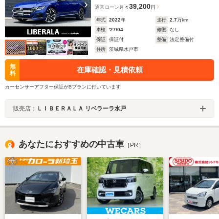
39,200
通常ローン
月々
円
年式
2022
年
走行
2.7
万km
車検
'27/04
修復
なし
保証
保証付
整備
法定整備付
住所
茨城県水戸市
無
在庫確認・見積依頼
料
カーセンサーアフター保証がBプランに付いています
販売店：
ＬＩＢＥＲＡＬＡ リベラーラ水戸
あなたにおすすめの中古車
［PR］