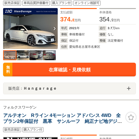
フ HarmanKardonプレミアムサウンドシステム オールイ
販売店保証
車両品質評価書付
購入プラン付
オンライン相談可
ンセーフティ アダプティブクルーズコントロール 純正ナ
ビTV アラウンドビューカメラ 禁煙車 3ゾーンエアコン
支払総額
本体価格
374.
354.
8
9
万円
万円
年式
2021
年
走行
3.7
万km
車検
車検整備付
修復
なし
保証
保証付
整備
法定整備付
住所
愛知県名古屋市名東区
無
在庫確認・見積依頼
料
販売店：
Ｈａｎｇａｒａｇｅ
フォルクスワーゲン
アルテオン Rライン 4モーション アドバンス 4WD 全
プラン2年保証付 黒革 サンルーフ 純正ナビ地デジ全
周囲カメラDレコETC パワーバックドア パワーシー
販売店保証
購入プラン付
ト/ヒーター アンビエントライト ブラインドスポット
モニター アダプティブクルコン 衝突軽減
支払総額
本体価格