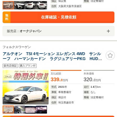
保証
保証無
整備
法定整備付
住所
大阪府大阪市浪速区
無
在庫確認・見積依頼
料
販売店：
オークジャパン
フォルクスワーゲン
アルテオン TSI 4モーション エレガンス 4WD サンル
ーフ ハーマンカードン ラグジュアリーPKG HUD
ナビ 360度カメラ パーキングアシスト 黒革 ハンド
販売店保証
購入プラン付
ル&シートヒーター 電動リアゲート AppleCarPlay
USB Bluetooth ワイヤレス充電 ACC ETC LED
支払総額
本体価格
339.
320.
9
0
万円
万円
年式
2021
年
走行
1.8
万km
車検
車検整備付
修復
なし
保証
保証付
整備
法定整備付
住所
埼玉県越谷市