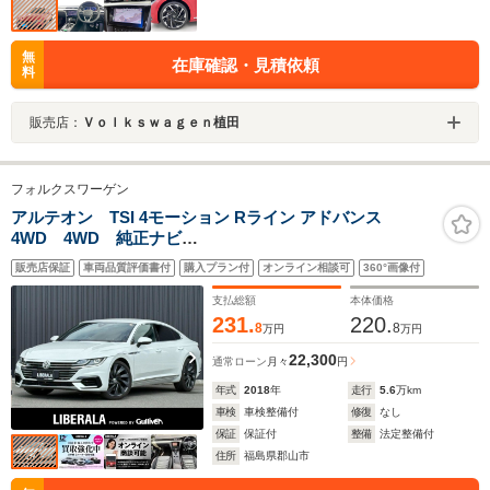
無
在庫確認・見積依頼
料
販売店：
Ｖｏｌｋｓｗａｇｅｎ植田
フォルクスワーゲン
アルテオン TSI 4モーション Rライン アドバンス
4WD 4WD 純正ナビ
(FM/AM/BT/SD/CD/DVD/USB/USB/AUX) バックカメラ
販売店保証
車両品質評価書付
購入プラン付
オンライン相談可
360°画像付
(バック/サイド/フロント/サイド/全方位 ETC2.0 オート
ブレーキホールド 電子パーキング クルーズコントロ
支払総額
本体価格
ール ブラインドスポット
231.
220.
8
8
万円
万円
22,300
通常ローン
月々
円
年式
2018
年
走行
5.6
万km
車検
車検整備付
修復
なし
保証
保証付
整備
法定整備付
住所
福島県郡山市