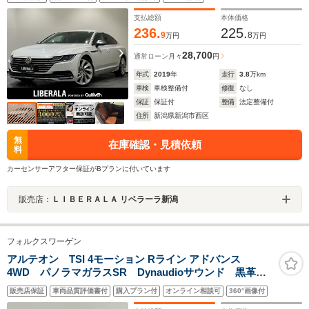
フティ アダプティブクルーズコントロール アラウンドビ
ューカメラ フロントシートヒーター ドラレコ
支払総額
本体価格
236.
225.
9
8
万円
万円
28,700
通常ローン
月々
円
年式
2019
年
走行
3.8
万km
車検
車検整備付
修復
なし
保証
保証付
整備
法定整備付
住所
新潟県新潟市西区
無
在庫確認・見積依頼
料
カーセンサーアフター保証がBプランに付いています
販売店：
ＬＩＢＥＲＡＬＡ リベラーラ新潟
フォルクスワーゲン
アルテオン TSI 4モーション Rライン アドバンス
4WD パノラマガラスSR Dynaudioサウンド 黒革
全席シートヒーター パワーシート アダプティブLED
販売店保証
車両品質評価書付
購入プラン付
オンライン相談可
360°画像付
ヘッドライト オートハイビーム アンビエントライ