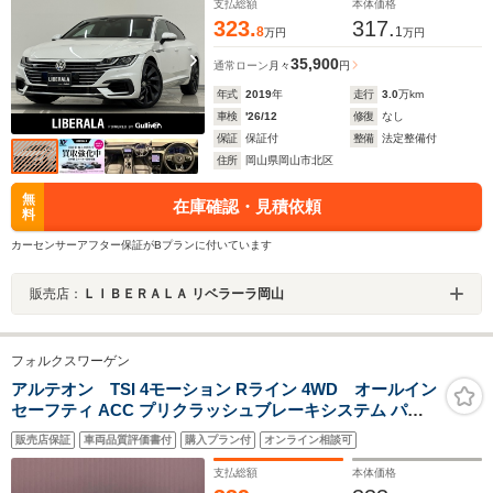
ト レインセンサー ACC レーンキープ ブラインド
支払総額
本体価格
スポット
323.
317.
8
1
万円
万円
35,900
通常ローン
月々
円
年式
2019
年
走行
3.0
万km
車検
'26/12
修復
なし
保証
保証付
整備
法定整備付
住所
岡山県岡山市北区
無
在庫確認・見積依頼
料
カーセンサーアフター保証がBプランに付いています
販売店：
ＬＩＢＥＲＡＬＡ リベラーラ岡山
フォルクスワーゲン
アルテオン TSI 4モーション Rライン 4WD オールイン
セーフティ ACC プリクラッシュブレーキシステム パー
クディスタンスコントロール Discover Pro LEDヘッドラ
販売店保証
車両品質評価書付
購入プラン付
オンライン相談可
イト パドルシフト シートヒー ター パワートランク 純正
ナビ Bluetooth 純正19インチAW
支払総額
本体価格