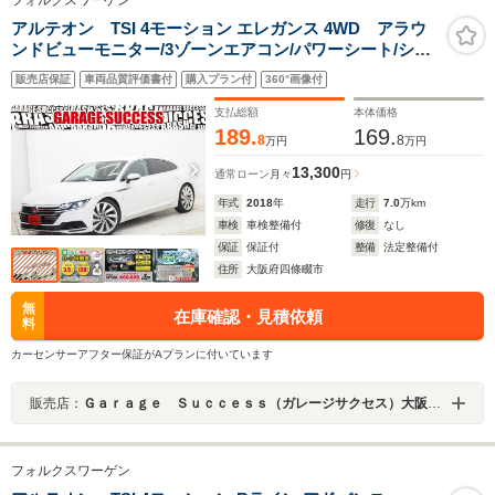
フォルクスワーゲン
アルテオン TSI 4モーション エレガンス 4WD アラウ
ンドビューモニター/3ゾーンエアコン/パワーシート/シー
トヒーター/純正20インチホイール/茶革シート/ハンドルヒ
販売店保証
車両品質評価書付
購入プラン付
360°画像付
ーター/シートメモリー/電動Pブレーキ/純正ナビ/フルセ
グ/パワーゲート/ETC
支払総額
本体価格
189.
169.
8
8
万円
万円
13,300
通常ローン
月々
円
年式
2018
年
走行
7.0
万km
車検
車検整備付
修復
なし
保証
保証付
整備
法定整備付
住所
大阪府四條畷市
無
在庫確認・見積依頼
料
カーセンサーアフター保証がAプランに付いています
販売店：
Ｇａｒａｇｅ Ｓｕｃｃｅｓｓ（ガレージサクセス）大阪外環店 クラウン・マークＸ セダン専門店
フォルクスワーゲン