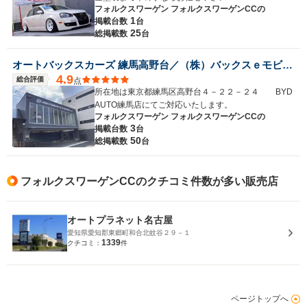
フォルクスワーゲン フォルクスワーゲンCCの
1
掲載台数
台
25
総掲載数
台
オートバックスカーズ 練馬高野台／（株）バックスｅモビリティ
4.9
総合評価
点
所在地は東京都練馬区高野台４－２２－２４ BYD
AUTO練馬店にてご対応いたします。
フォルクスワーゲン フォルクスワーゲンCCの
3
掲載台数
台
50
総掲載数
台
フォルクスワーゲンCCのクチコミ件数が多い販売店
オートプラネット名古屋
愛知県愛知郡東郷町和合北蚊谷２９－１
1339
クチコミ：
件
ページトップへ