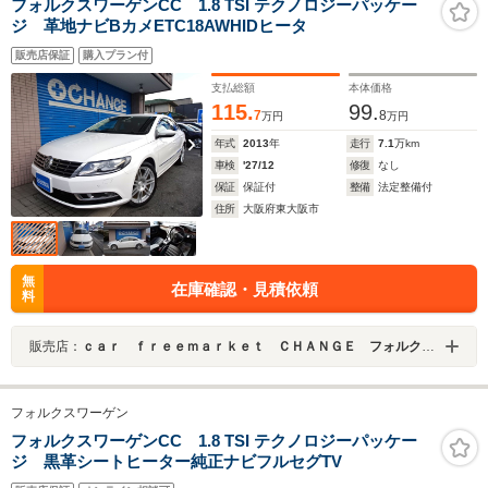
フォルクスワーゲンCC 1.8 TSI テクノロジーパッケー
ジ 革地ナビBカメETC18AWHIDヒータ
販売店保証
購入プラン付
支払総額
本体価格
115.
99.
7
8
万円
万円
年式
2013
年
走行
7.1
万km
車検
'27/12
修復
なし
保証
保証付
整備
法定整備付
住所
大阪府東大阪市
無
在庫確認・見積依頼
料
販売店：
ｃａｒ ｆｒｅｅｍａｒｋｅｔ ＣＨＡＮＧＥ フォルクスワーゲンこだわりのお店 東大阪店
フォルクスワーゲン
フォルクスワーゲンCC 1.8 TSI テクノロジーパッケー
ジ 黒革シートヒーター純正ナビフルセグTV