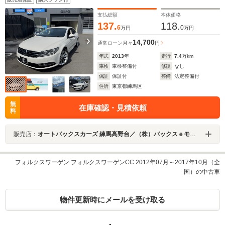
支払総額
本体価格
137.
118.
6
0
万円
万円
14,700
通常ローン
月々
円
年式
2013
年
走行
7.4
万km
車検
車検整備付
修復
なし
保証
保証付
整備
法定整備付
住所
東京都練馬区
無
在庫確認・見積依頼
料
販売店：
オートバックスカーズ 練馬高野台／（株）バックスｅモビリティ
フォルクスワーゲン フォルクスワーゲンCC 2012年07月～2017年10月（全
国）の中古車
物件更新時にメールを受け取る