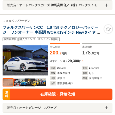
販売店：
オートバックスカーズ 練馬高野台／（株）バックスｅモビリティ
フォルクスワーゲン
フォルクスワーゲンCC 1.8 TSI テクノロジーパッケー
ジ ワンオーナー 車高調 WORK19インチ Newタイヤ バ
ンパーシェイブ ルーフブラック
販売店保証
購入プラン付
オンライン相談可
支払総額
本体価格
200.
178.
7
0
万円
万円
29,300
通常ローン
月々
円
年式
2012
年
走行
2.1
万km
車検
車検整備付
修復
なし
保証
保証付
整備
法定整備付
住所
奈良県磯城郡
無
在庫確認・見積依頼
料
販売店：
オートガレージ スワップ