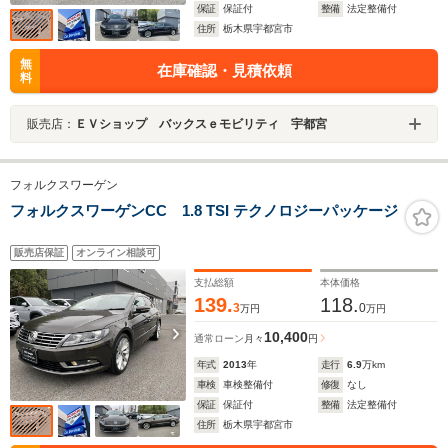
保証
保証付
整備
法定整備付
住所
栃木県宇都宮市
無
在庫確認・見積依頼
料
販売店：
ＥＶショップ バックスｅモビリティ 宇都宮
フォルクスワーゲン
フォルクスワーゲンCC 1.8 TSI テクノロジーパッケージ
販売店保証
オンライン相談可
支払総額
本体価格
139.
118.
3
0
万円
万円
10,400
通常ローン
月々
円
年式
2013
年
走行
6.9
万km
車検
車検整備付
修復
なし
保証
保証付
整備
法定整備付
住所
栃木県宇都宮市