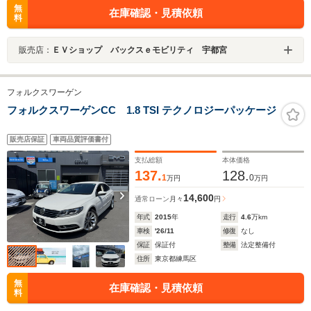
無
在庫確認・見積依頼
料
販売店：
ＥＶショップ バックスｅモビリティ 宇都宮
フォルクスワーゲン
フォルクスワーゲンCC 1.8 TSI テクノロジーパッケージ
販売店保証
車両品質評価書付
支払総額
本体価格
137.
128.
1
0
万円
万円
14,600
通常ローン
月々
円
年式
2015
年
走行
4.6
万km
車検
'26/11
修復
なし
保証
保証付
整備
法定整備付
住所
東京都練馬区
無
在庫確認・見積依頼
料