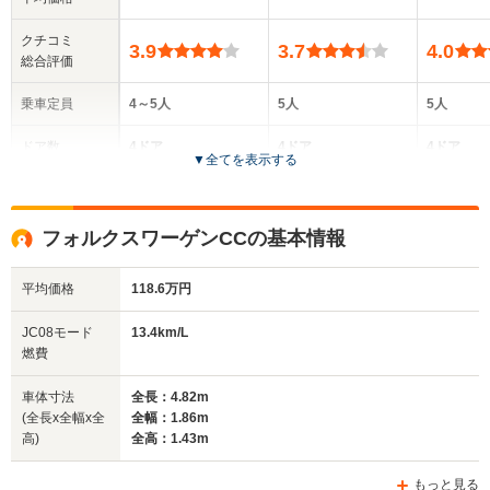
クチコミ
3.9
3.7
4.0
総合評価
乗車定員
4～5人
5人
5人
ドア数
4ドア
4ドア
4ドア
▼
全てを表示する
全高
全高
全高
1.42m～1.43m
1.42m～1.44m
1.45m
フォルクスワーゲンCCの基本情報
平均価格
118.6万円
全幅
全幅
全
サイズ
1.86m
1.7m～1.71m
1.
全長
全長
JC08モード
13.4km/L
(全長x全幅x全高)
4.82m
4.37m
4.
燃費
車体寸法
全長：4.82m
(全長x全幅x全
全幅：1.86m
ホイールベース
ホイールベース
ホイー
高)
全高：1.43m
-m
-m
もっと見る