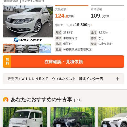
販売店保証
オンライン相談可
支払総額
本体価格
124.
109.
8
6
万円
万円
19,800
通常ローン
月々
円
年式
2013
年
走行
4.2
万km
車検
車検整備付
修復
なし
保証
保証付
整備
法定整備付
住所
神奈川県横浜市都筑区
無
在庫確認・見積依頼
料
販売店：
ＷＩＬＬＮＥＸＴ ウィルネクスト 港北インター店
あなたにおすすめの中古車
［PR］