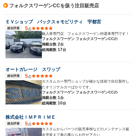
フォルクスワーゲンCCを扱う注目販売店
ＥＶショップ バックスｅモビリティ 宇都宮
5
総合評価
点
輸入車専門店 フォルクスワーゲン特選車専門です！
フォルクスワーゲン フォルクスワーゲンCCの
2
掲載台数
台
17
総掲載数
台
オートガレージ スワップ
5
総合評価
点
カスタムカー専門ショップが確かな技術で自社製作し
たオリジナルカーばかりです。
フォルクスワーゲン フォルクスワーゲンCCの
1
掲載台数
台
10
総掲載数
台
株式会社ＩＭＰＲＩＭＥ
5
総合評価
点
カスタムからパーツの販売車検などのメンテナンス鈑
金塗装まで車の事ならお任せ下さい