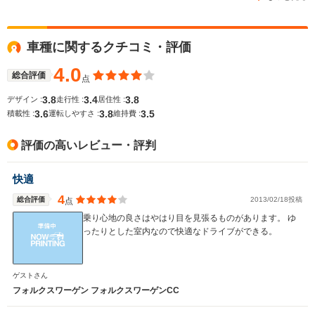
WLTCモード
車種に関するクチコミ・評価
-
-
-
燃費
4.0
総合評価
点
3.8
3.4
3.8
デザイン :
走行性 :
居住性 :
3.6
3.8
3.5
排気量
1984～3598cc
1780～2791cc
1389～19
積載性 :
運転しやすさ :
維持費 :
駆動方式
FF、4WD
FF
FF
評価の高いレビュー・評判
快適
4
総合評価
2013/02/18投稿
点
乗り心地の良さはやはり目を見張るものがあります。 ゆ
ったりとした室内なので快適なドライブができる。
ゲストさん
フォルクスワーゲン フォルクスワーゲンCC