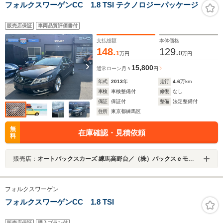
フォルクスワーゲンCC 1.8 TSI テクノロジーパッケージ
販売店保証
車両品質評価書付
支払総額
本体価格
148.
129.
1
0
万円
万円
15,800
通常ローン
月々
円
年式
2013
年
走行
4.6
万km
車検
車検整備付
修復
なし
保証
保証付
整備
法定整備付
住所
東京都練馬区
無
在庫確認・見積依頼
料
販売店：
オートバックスカーズ 練馬高野台／（株）バックスｅモビリティ
フォルクスワーゲン
フォルクスワーゲンCC 1.8 TSI
販売店保証
購入プラン付