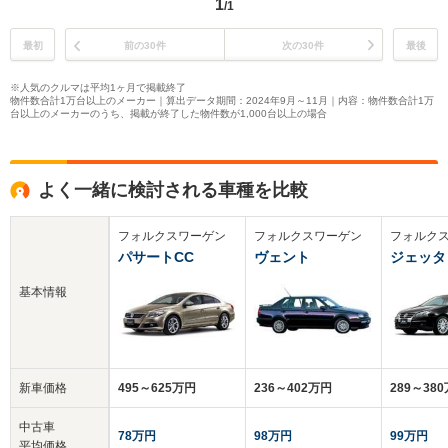
1
/1
最初
前の30件
次の30件
最後
※人気のクルマは平均1ヶ月で掲載終了
物件数合計1万台以上のメーカー｜算出データ期間：2024年9月～11月｜内容：物件数合計1万
台以上のメーカーのうち、掲載が終了した物件数が1,000台以上の場合
よく一緒に検討される車種を比較
フォルクスワーゲン
フォルクスワーゲン
フォルク
パサートCC
ヴェント
ジェッタ
基本情報
新車価格
495～625万円
236～402万円
289～38
中古車
78万円
98万円
99万円
平均価格