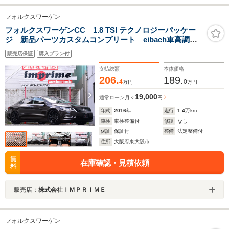
フォルクスワーゲン
フォルクスワーゲンCC 1.8 TSI テクノロジーパッケー
ジ 新品パーツカスタムコンプリート eibach車高調
(PROSTREET S) 新品GRORA19インチアルミ 新品
販売店保証
購入プラン付
NITTOタイヤ ルーフライニング張り替済 純正ナビ
エンブレムバックカメラ 禁煙車
支払総額
本体価格
206.
189.
4
0
万円
万円
19,000
通常ローン
月々
円
年式
2016
年
走行
1.4
万km
車検
車検整備付
修復
なし
保証
保証付
整備
法定整備付
住所
大阪府東大阪市
無
在庫確認・見積依頼
料
販売店：
株式会社ＩＭＰＲＩＭＥ
フォルクスワーゲン