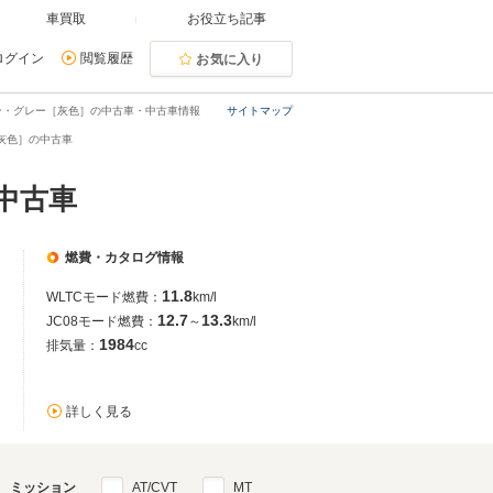
車買取
お役立ち記事
ログイン
閲覧履歴
お気に入り
ン・グレー［灰色］の中古車・中古車情報
サイトマップ
灰色］の中古車
中古車
燃費・カタログ情報
11.8
WLTCモード燃費：
km/l
12.7
13.3
JC08モード燃費：
～
km/l
1984
排気量：
cc
詳しく見る
ミッション
AT/CVT
MT