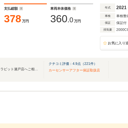
トランク/ACC
2021
年式
支払総額
車両本体価格
378
360
車検整
車検
.0
万円
万円
保証付
保証
2000C
排気量
お気に入り
クチコミ評価：
4.9
点（
221
件）
お車に関することなら何でも、ラビット瀬戸店へご相談下さい！
カーセンサーアフター保証取扱店