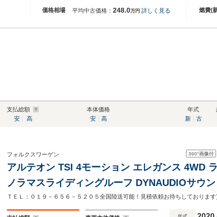
248.0
価格相場
燃費(
平均中古価格：
詳しく見る
万円
支払総額
本体価格
年式
安
高
安
高
新
古
360°
画像付
フォルクスワーゲン
アルテオン TSI 4モーション エレガンス 4WD
ノラマスライディングルーフ DYNAUDIOサウ
ナッパレザーシート 全席シートヒーター ヘッド
ビフルセグTV 360度カメラ20インチAW
2020
年式