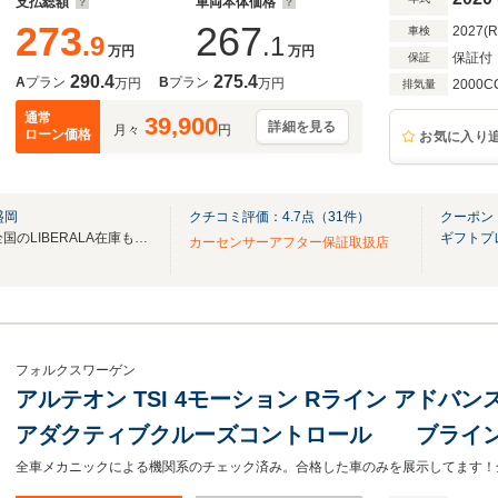
支払総額
車両本体価格
273
267
2027(
車検
.9
.1
万円
万円
保証付
保証
290.4
275.4
A
プラン
B
プラン
万円
万円
2000C
排気量
通常
39,900
詳細を見る
月々
円
ローン価格
お気に入り
盛岡
クチコミ評価：
4.7
点（
31
件）
クーポン
無料電話は24時間ご案内！！全国のLIBERALA在庫も見たい方は一括照会が可能です！
ギフトプ
カーセンサーアフター保証取扱店
フォルクスワーゲン
アルテオン TSI 4モーション Rライン アドバ
アダクティブクルーズコントロール ブライン
ンキープアシスト 衝突軽減ブレーキ 4席ヒ