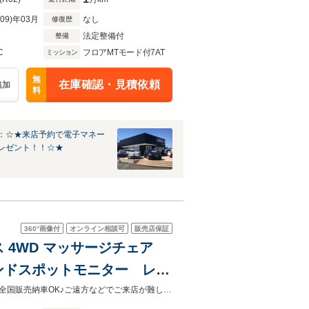
R09)年03月
なし
修復歴
法定整備付
整備
C
フロアMTモード付7AT
ミッション
無
在庫確認・見積依頼
追加
料
：☆★来店予約で電子マネー
レゼント！！☆★
360°
画像付
オンライン相談可
販売店保証
ンス 4WD マッサージチェア
ドスポットモニター レー
ーター 20インチホイー
全車メカニックによる機関系のチェック済み。合格した車のみを展示してます！全国販売納車OK♪ご遠方などでご来店が難しいお客様もお気軽にご相談下さい！詳しくは0120-62-1031まで！