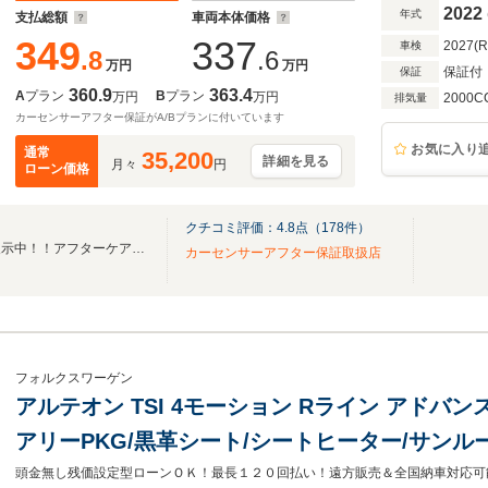
ル 電動テールゲート ヘッドアップディスプ
2022
年式
支払総額
車両本体価格
349
337
2027(
車検
.8
.6
万円
万円
保証付
保証
360.9
363.4
A
プラン
B
プラン
万円
万円
2000C
排気量
カーセンサーアフター保証がA/Bプランに付いています
お気に入り
通常
35,200
詳細を見る
月々
円
ローン価格
クチコミ評価：
4.8
点（
178
件）
厳選したユーザー買取車両を展示中！！アフターケアもお任せください！
カーセンサーアフター保証取扱店
フォルクスワーゲン
アルテオン TSI 4モーション Rライン アドバン
アリーPKG/黒革シート/シートヒーター/サンル
チャルコックピット/純正ナビ/全方向カメラ/LED
頭金無し残価設定型ローンＯＫ！最長１２０回払い！遠方販売＆全国納車対応可