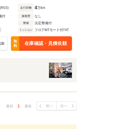
4
(R03)
万km
走行距離
備付
なし
修復歴
法定整備付
整備
C
フロアMTモード付7AT
ミッション
無
在庫確認・見積依頼
追加
料
1
前へ
次へ
最初
最後