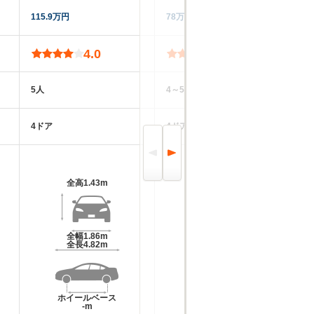
115.9万円
78万円
21
4.0
3.9
5人
4～5人
5
4ドア
4ドア
5
全高
1.43m
全高
1.42m～1.43m
全幅
1.86m
全幅
1.86m
全長
4.82m
全長
4.82m
ホイールベース
ホイールベース
-m
-m