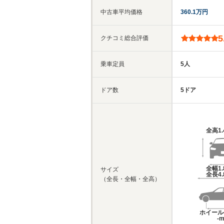
中古車平均価格
360.1万円
5
クチコミ総合評価
乗車定員
5人
ドア数
5ドア
全高
1
全幅
1
サイズ
全長
4
（全長・全幅・全高）
ホイール
-