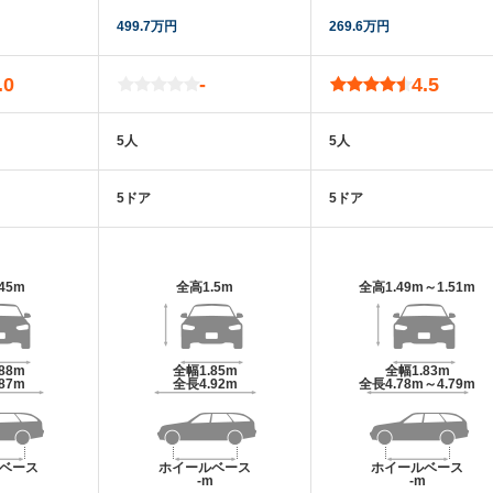
499.7万円
269.6万円
.0
-
4.5
5人
5人
5ドア
5ドア
.45m
全高
1.5m
全高
1.49m～1.51m
.88m
全幅
1.85m
全幅
1.83m
.87m
全長
4.92m
全長
4.78m～4.79m
ベース
ホイールベース
ホイールベース
m
-m
-m