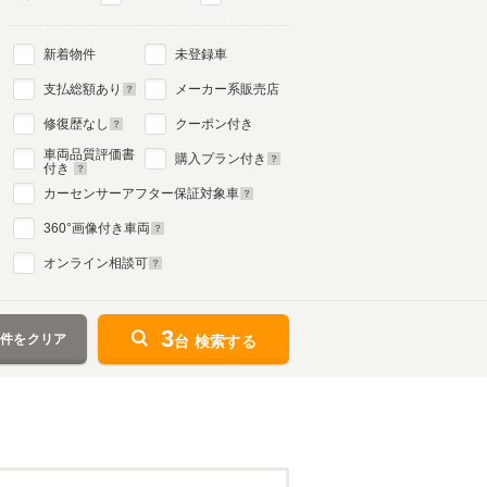
新着物件
未登録車
支払総額あり
メーカー系販売店
修復歴なし
クーポン付き
車両品質評価書
購入プラン付き
付き
カーセンサーアフター保証対象車
360
°画像付き車両
オンライン相談可
3
条件をクリア
台 検索する