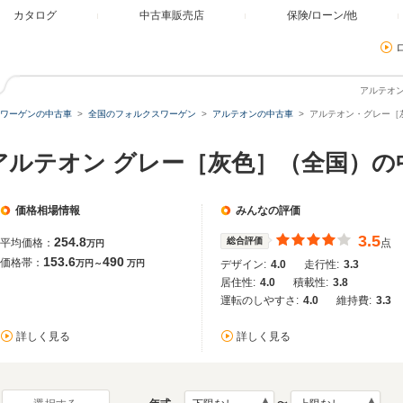
カタログ
中古車販売店
保険/ローン/他
アルテオ
ワーゲンの中古車
全国のフォルクスワーゲン
アルテオンの中古車
アルテオン・グレー［
アルテオン グレー［灰色］（全国）の
価格相場情報
みんなの評価
3.5
254.8
総合評価
平均価格：
点
万円
153.6
490
価格帯：
万円～
万円
デザイン:
4.0
走行性:
3.3
居住性:
4.0
積載性:
3.8
運転のしやすさ:
4.0
維持費:
3.3
詳しく見る
詳しく見る