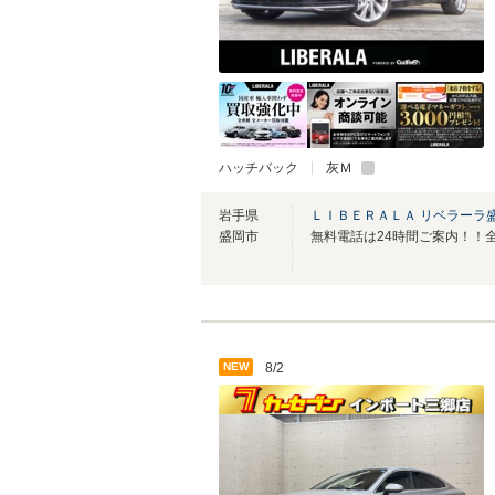
ハッチバック
灰Ｍ
岩手県
ＬＩＢＥＲＡＬＡ リベラーラ
盛岡市
NEW
8/2