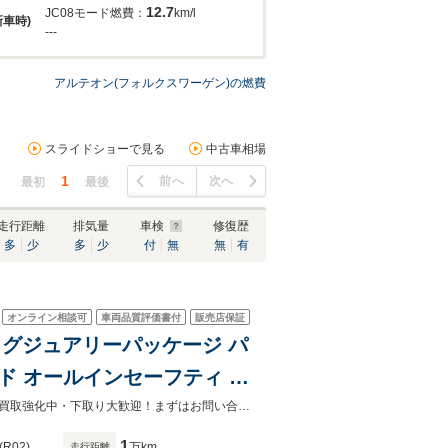
12.7
JC08モード燃費：
km/l
新車時)
---
アルテオン(フォルクスワーゲン)の燃費
スライドショーで見る
中古車相場
1
前へ
次へ
最初
最後
走行距離
排気量
車検
修復歴
多
少
多
少
付
無
無
有
オンライン相談可
車両品質評価書付
販売店保証
 ラグジュアリーパッケージ パ
ンド オールインセーフティ 黒
アップディスプレイ 純正ナ
ＴＥＬ：０１９－６５６－５２０５全国陸送可能！見積依頼お待ちしております買取強化中・下取り大歓迎！まずはお問い合わせ下さい
1
(R02)
万km
走行距離