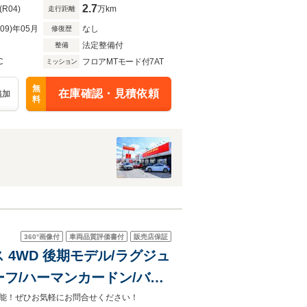
レイ
2.7
(R04)
万km
走行距離
R09)年05月
なし
修復歴
法定整備付
整備
C
フロアMTモード付7AT
ミッション
無
在庫確認・見積依頼
追加
料
360°
画像付
車両品質評価書付
販売店保証
ス 4WD 後期モデル/ラグジュ
ーフ/ハーマンカードン/バー
ヘッドライト/純正20AW/P
能！ぜひお気軽にお問合せください！