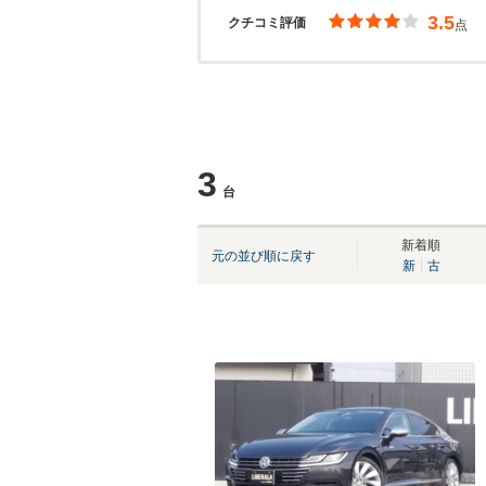
3.5
クチコミ評価
点
3
台
新着順
元の並び順に戻す
新
古