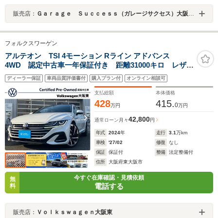
販売店：
Ｇａｒａｇｅ Ｓｕｃｃｅｓｓ（ガレージサクセス）大阪外環店 クラウン・マークＸ セダン専門店
フォルクスワーゲン
アルテオン TSI 4モーション Rライン アドバンス
4WD 認定中古車一年保証付き 距離31000キロ レザー
シート サンルーフ パールホワイト ナビ オールア
ディーラー保証
車両品質評価書付
購入プラン付
オンライン相談可
ラウンドビューカメラ シートヒーター ETC ACC
レーンキープアシスト レーンチェンジアシスト
支払総額
本体価格
428
415.
0
万円
万円
42,800
通常ローン
月々
円
年式
2024
年
走行
3.1
万km
車検
'27/02
修復
なし
保証
保証付
整備
法定整備付
住所
大阪府東大阪市
今すぐ在庫確認・見積依頼
無
電話する
料
販売店：
Ｖｏｌｋｓｗａｇｅｎ大阪東