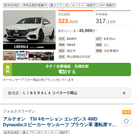
全席シートヒーター パワーシート アダプティブLED
販売店保証
車両品質評価書付
購入プラン付
オンライン相談可
360°画像付
ヘッドライト オートハイビーム アンビエントライ
ト レインセンサー ACC レーンキープ ブラインド
支払総額
本体価格
スポット
323.
317.
8
1
万円
万円
35,900
通常ローン
月々
円
年式
2019
年
走行
3.0
万km
車検
'26/12
修復
なし
保証
保証付
整備
法定整備付
住所
岡山県岡山市北区
今すぐ在庫確認・見積依頼
無
電話する
料
カーセンサーアフター保証がBプランに付いています
販売店：
ＬＩＢＥＲＡＬＡ リベラーラ岡山
フォルクスワーゲン
NEW
アルテオン TSI 4モーション エレガンス 4WD
Dynaudioスピーカー サンルーフ ブラウン革 運転席マッ
サージシート 純正ナビ フルセグ Apple CarPlay シートヒ
販売店保証
購入プラン付
オンライン相談可