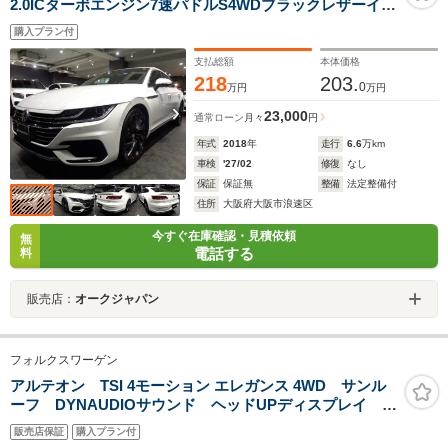
2.0ICターボエンジン7速パドルS4WDブラックレザーイン
テリアCARPLAYナビTV360度カメラアダブティブクルー
購入プラン付
ズCパワーシートシートヒーター電動Rゲートデジタルコ
ックピットLEDライトRラインエアロRライン20アルミ
支払総額
本体価格
ETC
218
203.
0
万円
万円
23,000
通常ローン
月々
円
年式
2018
年
走行
6.6
万km
車検
'27/02
修復
なし
保証
保証無
整備
法定整備付
住所
大阪府大阪市浪速区
今すぐ在庫確認・見積依頼
無
電話する
料
販売店：
オークジャパン
フォルクスワーゲン
アルテオン TSI 4モーション エレガンス 4WD サンル
ーフ DYNAUDIOサウンド ヘッドUPディスプレイ ナ
ビTV 360度カメラ ソナー 電動メモリーシート 電動
販売店保証
購入プラン付
リアゲート ACC ETC LED スマートキー