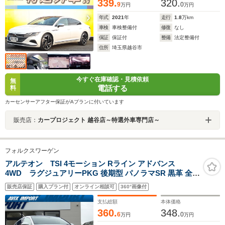
339.
320.
9
0
万円
万円
年式
2021
年
走行
1.8
万km
車検
車検整備付
修復
なし
保証
保証付
整備
法定整備付
住所
埼玉県越谷市
今すぐ在庫確認・見積依頼
無
電話する
料
カーセンサーアフター保証がAプランに付いています
販売店：
カープロジェクト 越谷店～特選外車専門店～
フォルクスワーゲン
アルテオン TSI 4モーション Rライン アドバンス
4WD ラグジュアリーPKG 後期型 パノラマSR 黒革 全席
シートヒーター 純正ナビ harman/kardon 全周C&パーク
販売店保証
購入プラン付
オンライン相談可
360°画像付
アシスト HUD&オールインセーフティ LEDヘッドライト
液晶メーター キーレスアクセス 純正20AW 禁煙 1オナ
支払総額
本体価格
360.
348.
6
0
万円
万円