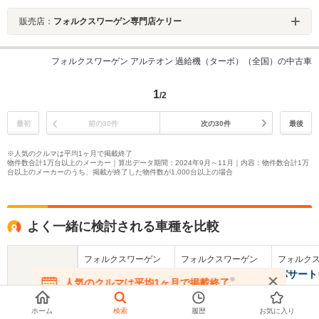
販売店：
フォルクスワーゲン専門店ケリー
フォルクスワーゲン アルテオン 過給機（ターボ）（全国）の中古車
1
/2
最初
前の30件
次の30件
最後
※人気のクルマは平均1ヶ月で掲載終了
物件数合計1万台以上のメーカー｜算出データ期間：2024年9月～11月｜内容：物件数合計1万
台以上のメーカーのうち、掲載が終了した物件数が1,000台以上の場合
よく一緒に検討される車種を比較
フォルクスワーゲン
フォルクスワーゲン
フォルク
アルテオンシュー
パサート
パサート
※
人気のクルマは平均1ヶ月で掲載終了
ティングブレーク
ント
在庫が無くなる前にお問い合わせください
基本情報
ホーム
検索
履歴
お気に入り