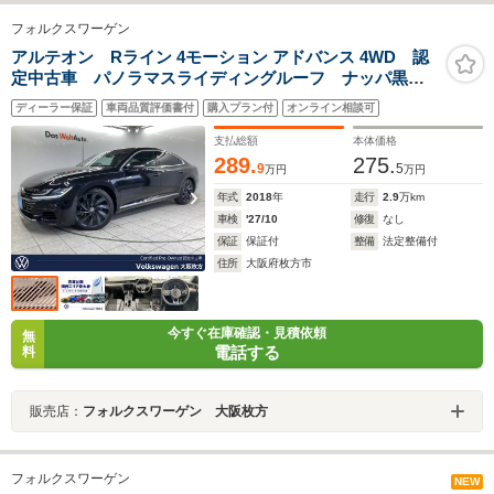
フォルクスワーゲン
アルテオン Rライン 4モーション アドバンス 4WD 認
定中古車 パノラマスライディングルーフ ナッパ黒革
シート オールインセーフティ LEDヘッドランプ 純
ディーラー保証
車両品質評価書付
購入プラン付
オンライン相談可
正20インチアルミホイール ヘッドアップディスプレ
イ パワーバックドア シートヒーター 7DSG
支払総額
本体価格
289.
275.
9
5
万円
万円
年式
2018
年
走行
2.9
万km
車検
'27/10
修復
なし
保証
保証付
整備
法定整備付
住所
大阪府枚方市
今すぐ在庫確認・見積依頼
無
電話する
料
販売店：
フォルクスワーゲン 大阪枚方
フォルクスワーゲン
NEW