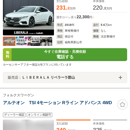
ブレーキホールド 電子パーキング クルーズコントロ
支払総額
本体価格
ール ブラインドスポット
231.
220.
8
8
万円
万円
22,300
通常ローン
月々
円
年式
2018
年
走行
5.6
万km
車検
車検整備付
修復
なし
保証
保証付
整備
法定整備付
住所
福島県郡山市
今すぐ在庫確認・見積依頼
無
電話する
料
カーセンサーアフター保証がBプランに付いています
販売店：
ＬＩＢＥＲＡＬＡ リベラーラ郡山
フォルクスワーゲン
アルテオン TSI 4モーション Rライン アドバンス 4WD
ディーラー保証
オンライン相談可
支払総額
本体価格
340.
325.