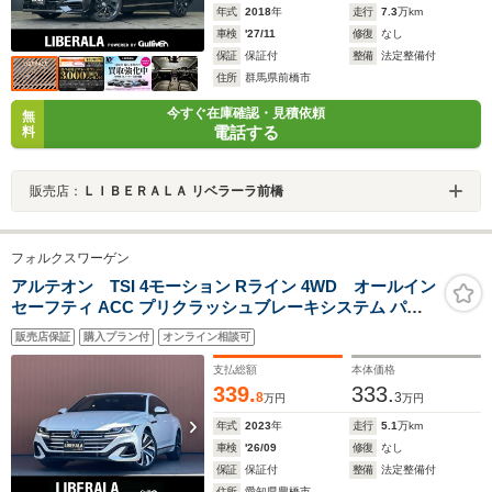
年式
2018
年
走行
7.3
万km
車検
'27/11
修復
なし
保証
保証付
整備
法定整備付
住所
群馬県前橋市
今すぐ在庫確認・見積依頼
無
電話する
料
販売店：
ＬＩＢＥＲＡＬＡ リベラーラ前橋
フォルクスワーゲン
アルテオン TSI 4モーション Rライン 4WD オールイン
セーフティ ACC プリクラッシュブレーキシステム パー
クディスタンスコントロール Discover Pro LEDヘッドラ
販売店保証
購入プラン付
オンライン相談可
イト パドルシフト シートヒー ター パワートランク 純正
ナビ Bluetooth 純正19インチAW
支払総額
本体価格
339.
333.
8
3
万円
万円
年式
2023
年
走行
5.1
万km
車検
'26/09
修復
なし
保証
保証付
整備
法定整備付
住所
愛知県豊橋市