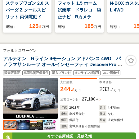
ステップワゴン 2.0 ス
フィット 1.5 ホーム
N-BOX カスタ
パーダ Z クールスピ
試乗車 ドラレコ 純
L 4WD
リット 両側電動ド
正ナビ Rカメラ ブ
ア 純正SDナビ バ
ルートゥース
125
185
1
総額：
.5
万円
総額：
万円
総額：
ックカメラ ハーフレ
ザーシート スマート
キー HIDヘッド ビ
フォルクスワーゲン
ルトインETC クルコ
ン 純正17インチア
アルテオン Rライン 4モーション アドバンス 4WD パ
ノラマサンルーフ オールインセーフティ DiscoverPro 前
ルミ オートライト
席パワーシート パワーリアゲート 運転席マッサージ機能
オートエアコン
販売店保証
車両品質評価書付
購入プラン付
オンライン相談可
360°画像付
ACC プリクラッシュブレーキシステム アラウンドビュ
Bluetooth
ーカメラ 純正20インチAW
支払総額
本体価格
244.
233.
8
8
万円
万円
27,100
通常ローン
月々
円
年式
2018
年
走行
4.6
万km
車検
車検整備付
修復
なし
保証
保証付
整備
法定整備付
住所
宮城県仙台市宮城野区
今すぐ在庫確認・見積依頼
無