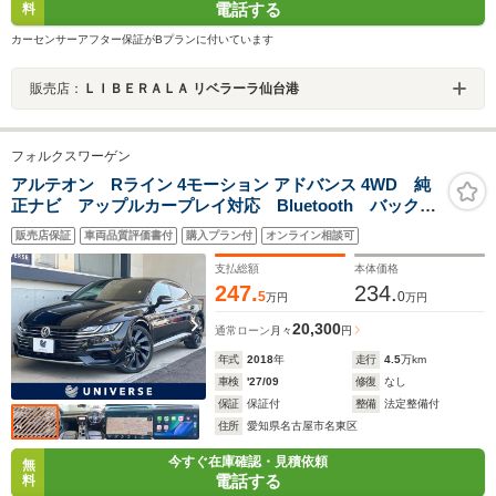
電話する
料
カーセンサーアフター保証がBプランに付いています
販売店：
ＬＩＢＥＲＡＬＡ リベラーラ仙台港
フォルクスワーゲン
アルテオン Rライン 4モーション アドバンス 4WD 純
正ナビ アップルカープレイ対応 Bluetooth バックカ
メラ 電動リアゲート ブラックレザーシート シート
販売店保証
車両品質評価書付
購入プラン付
オンライン相談可
ヒーター 純正20インチアルミホイール LEDヘッドラ
イト パドルシフト スマートキー
支払総額
本体価格
247.
234.
5
0
万円
万円
20,300
通常ローン
月々
円
年式
2018
年
走行
4.5
万km
車検
'27/09
修復
なし
保証
保証付
整備
法定整備付
住所
愛知県名古屋市名東区
今すぐ在庫確認・見積依頼
無
電話する
料