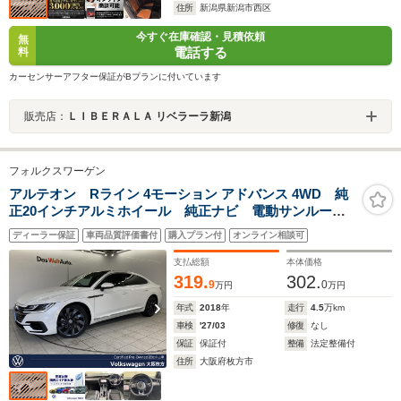
住所
新潟県新潟市西区
今すぐ在庫確認・見積依頼
無
電話する
料
カーセンサーアフター保証がBプランに付いています
販売店：
ＬＩＢＥＲＡＬＡ リベラーラ新潟
フォルクスワーゲン
アルテオン Rライン 4モーション アドバンス 4WD 純
正20インチアルミホイール 純正ナビ 電動サンルー
フ ダイナミックライトアシスト デジタルメーター
ディーラー保証
車両品質評価書付
購入プラン付
オンライン相談可
ACC アラウンドビューモニター パワーテールゲー
ト 電動シート DCC レーンキープアシスト
支払総額
本体価格
319.
302.
9
0
万円
万円
年式
2018
年
走行
4.5
万km
車検
'27/03
修復
なし
保証
保証付
整備
法定整備付
住所
大阪府枚方市