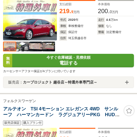
AppleCar USB Bluetooth パドルシフト 衝突軽減
支払総額
本体価格
219.
200.
9
0
万円
万円
年式
2020
年
走行
4.6
万km
車検
車検整備付
修復
なし
保証
保証付
整備
法定整備付
住所
埼玉県越谷市
今すぐ在庫確認・見積依頼
無
電話する
料
カーセンサーアフター保証がAプランに付いています
販売店：
カープロジェクト 越谷店～特選外車専門店～
フォルクスワーゲン
アルテオン TSI 4モーション エレガンス 4WD サンル
ーフ ハーマンカードン ラグジュアリーPKG HUD
ナビ 360度カメラ パーキングアシスト 黒革 ハンド
販売店保証
購入プラン付
ル&シートヒーター 電動リアゲート AppleCarPlay
USB Bluetooth ワイヤレス充電 ACC ETC LED
支払総額
本体価格