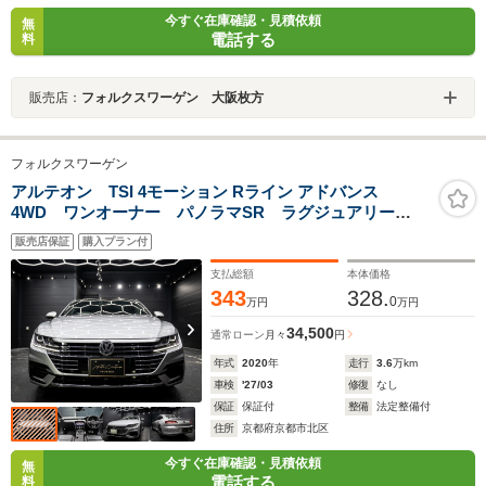
今すぐ在庫確認・見積依頼
無
電話する
料
販売店：
フォルクスワーゲン 大阪枚方
フォルクスワーゲン
アルテオン TSI 4モーション Rライン アドバンス
4WD ワンオーナー パノラマSR ラグジュアリー
PKG ヘッドアップディスプレイ DYNAUDIOプレミア
販売店保証
購入プラン付
ムサウンド ブラックレザー サラウンドビュー フル
セグTV シートヒーター ACC 保証書取説スペアキー
支払総額
本体価格
343
328.
0
万円
万円
34,500
通常ローン
月々
円
年式
2020
年
走行
3.6
万km
車検
'27/03
修復
なし
保証
保証付
整備
法定整備付
住所
京都府京都市北区
今すぐ在庫確認・見積依頼
無
電話する
料