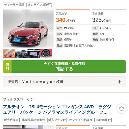
ディーラー保証
オンライン相談可
支払総額
本体価格
340.
325.
4
0
万円
万円
年式
2021
年
走行
2.5
万km
車検
車検整備付
修復
なし
保証
保証付
整備
法定整備付
住所
愛知県名古屋市天白区
今すぐ在庫確認・見積依頼
無
電話する
料
販売店：
Ｖｏｌｋｓｗａｇｅｎ植田
フォルクスワーゲン
アルテオン TSI 4モーション エレガンス 4WD ラグジ
ュアリーパッケージ パノラマスライディングルーフ
DYNAUDIOサウンド オールインセーフティ 黒ナッパレ
販売店保証
車両品質評価書付
購入プラン付
オンライン相談可
360°画像付
ザーシート 全席シートヒーター ヘッドアップディスプレ
イ 純正ナビフルセグTV 360度カメラ20インチAW
支払総額
本体価格