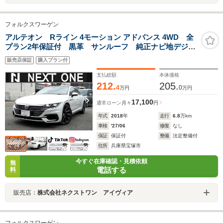
フォルクスワーゲン
アルテオン Rライン 4モーション アドバンス 4WD 全
プラン2年保証付 黒革 サンルーフ 純正ナビ地デジ全
周囲カメラDレコETC パワーバックドア パワーシー
販売店保証
購入プラン付
ト/ヒーター アンビエントライト ブラインドスポット
モニター アダプティブクルコン 衝突軽減
支払総額
本体価格
212.
205.
4
0
万円
万円
17,100
通常ローン
月々
円
年式
2018
年
走行
6.8
万km
車検
'27/06
修復
なし
保証
保証付
整備
法定整備付
住所
兵庫県宝塚市
今すぐ在庫確認・見積依頼
無
電話する
料
販売店：
株式会社ネクストワン アイヴィア