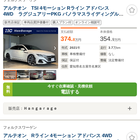
フォルクスワーゲン
アルテオン TSI 4モーション Rライン アドバンス
4WD ラグジュアリーPKG パノラマスライディングルー
フ HarmanKardonプレミアムサウンドシステム オールイ
販売店保証
車両品質評価書付
購入プラン付
オンライン相談可
ンセーフティ アダプティブクルーズコントロール 純正ナ
ビTV アラウンドビューカメラ 禁煙車 3ゾーンエアコン
支払総額
本体価格
374.
354.
8
9
万円
万円
年式
2021
年
走行
3.7
万km
車検
車検整備付
修復
なし
保証
保証付
整備
法定整備付
住所
愛知県名古屋市名東区
今すぐ在庫確認・見積依頼
無
電話する
料
販売店：
Ｈａｎｇａｒａｇｅ
フォルクスワーゲン
アルテオン Rライン 4モーション アドバンス 4WD