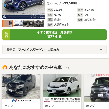
33,500
通常ローン
月々
円
年式
2018
年
走行
3.6
万km
車検
'27/09
修復
なし
保証
保証付
整備
法定整備付
住所
大阪府枚方市
今すぐ在庫確認・見積依頼
無
電話する
料
販売店：
フォルクスワーゲン 大阪枚方
あなたにおすすめの中古車
［PR］
ホンダ
ホンダ
ホンダ