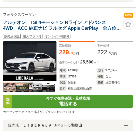
フォルクスワーゲン
NEW
アルテオン TSI 4モーション Rライン アドバンス
4WD ACC 純正ナビ フルセグ Apple CarPlay 全方位カ
メラ バーチャルCP 黒革 全席シートヒーター 電動バック
販売店保証
購入プラン付
オンライン相談可
ドア オートホールド レーンキープアシスト ブラインドス
ポットアシスト パワーシート LED ドラレコ ETC
支払総額
本体価格
229.
222.
8
5
万円
万円
25,500
通常ローン
月々
円
年式
2018
年
走行
5.7
万km
車検
'27/08
修復
なし
保証
保証付
整備
法定整備付
住所
和歌山県和歌山市
今すぐ在庫確認・見積依頼
無
電話する
料
カーセンサーアフター保証がBプランに付いています
販売店：
ＬＩＢＥＲＡＬＡ リベラーラ和歌山