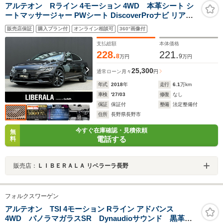
アルテオン Rライン 4モーション 4WD 本革シート シ
ートマッサージャー PWシート DiscoverProナビ リアビ
ューカメラ CarPlay対応 ヘッドアップディスプレイ デジ
販売店保証
購入プラン付
オンライン相談可
360°画像付
タルメータークラスター PWバックドア LEDヘッドライ
ト ACC LKA ブラインドスポット ETC
支払総額
本体価格
228.
221.
8
9
万円
万円
25,300
通常ローン
月々
円
年式
2018
年
走行
6.1
万km
車検
'27/03
修復
なし
保証
保証付
整備
法定整備付
住所
長野県長野市
今すぐ在庫確認・見積依頼
無
電話する
料
販売店：
ＬＩＢＥＲＡＬＡ リベラーラ長野
フォルクスワーゲン
アルテオン TSI 4モーション Rライン アドバンス
4WD パノラマガラスSR Dynaudioサウンド 黒革