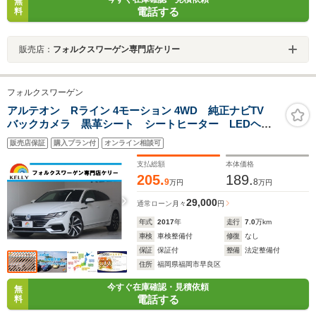
無
電話する
料
販売店：
フォルクスワーゲン専門店ケリー
フォルクスワーゲン
アルテオン Rライン 4モーション 4WD 純正ナビTV
バックカメラ 黒革シート シートヒーター LEDヘッ
ドランプ オールインセーフティ パワーリアゲート
販売店保証
購入プラン付
オンライン相談可
19インチ純正アルミホイール ETC2.0 ブラックリアス
ポイラー
支払総額
本体価格
205.
189.
9
8
万円
万円
29,000
通常ローン
月々
円
年式
2017
年
走行
7.0
万km
車検
車検整備付
修復
なし
保証
保証付
整備
法定整備付
住所
福岡県福岡市早良区
今すぐ在庫確認・見積依頼
無
電話する
料