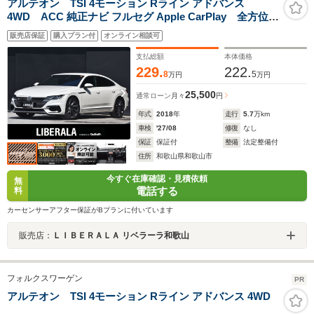
アルテオン TSI 4モーション Rライン アドバンス
4WD ACC 純正ナビ フルセグ Apple CarPlay 全方位カ
メラ バーチャルCP 黒革 全席シートヒーター 電動バック
販売店保証
購入プラン付
オンライン相談可
ドア オートホールド レーンキープアシスト ブラインドス
ポットアシスト パワーシート LED ドラレコ ETC
支払総額
本体価格
229.
222.
8
5
万円
万円
25,500
通常ローン
月々
円
年式
2018
年
走行
5.7
万km
車検
'27/08
修復
なし
保証
保証付
整備
法定整備付
住所
和歌山県和歌山市
今すぐ在庫確認・見積依頼
無
電話する
料
カーセンサーアフター保証がBプランに付いています
販売店：
ＬＩＢＥＲＡＬＡ リベラーラ和歌山
フォルクスワーゲン
PR
アルテオン TSI 4モーション Rライン アドバンス 4WD