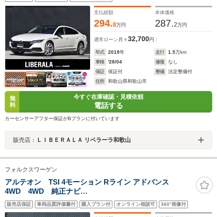
ーター ステアリングヒーター 全席シートヒーター 純正
20AW 電動バックドア LEDヘッドライト HUD ETC
支払総額
本体価格
294.
287.
8
2
万円
万円
32,700
通常ローン
月々
円
年式
2019
年
走行
1.5
万km
車検
'28/04
修復
なし
保証
保証付
整備
法定整備付
住所
和歌山県和歌山市
今すぐ在庫確認・見積依頼
無
電話する
料
カーセンサーアフター保証がBプランに付いています
販売店：
ＬＩＢＥＲＡＬＡ リベラーラ和歌山
フォルクスワーゲン
アルテオン TSI 4モーション Rライン アドバンス
4WD 4WD 純正ナビ
(FM/AM/BT/SD/CD/DVD/USB/USB/AUX) バックカメラ
販売店保証
車両品質評価書付
購入プラン付
オンライン相談可
360°画像付
(バック/サイド/フロント/サイド/全方位 ETC2.0 オート