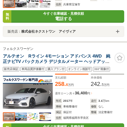
住所
兵庫県宝塚市
今すぐ在庫確認・見積依頼
無
電話する
料
販売店：
株式会社ネクストワン アイヴィア
フォルクスワーゲン
アルテオン Rライン 4モーション アドバンス 4WD 純
正ナビTV バックカメラ デジタルメーター ヘッドアップ
ディスプレイ パワーリアゲート 20インチ純正アルミホイ
販売店保証
車両品質評価書付
購入プラン付
オンライン相談可
360°画像付
ール 4WD マッサージ機能(運転席) LEDヘッドランプ オ
ールインセーフティ 記録簿 スペアキー ETC
支払総額
本体価格
258.
242.
6
5
万円
万円
36,400
通常ローン
月々
円
年式
2017
年
走行
3.4
万km
車検
車検整備付
修復
なし
保証
保証付
整備
法定整備付
住所
福岡県福岡市早良区
今すぐ在庫確認・見積依頼