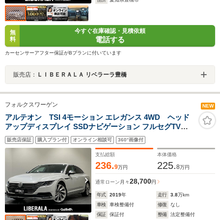
今すぐ在庫確認・見積依頼
無
電話する
料
カーセンサーアフター保証がBプランに付いています
販売店：
ＬＩＢＥＲＡＬＡ リベラーラ豊橋
フォルクスワーゲン
NEW
アルテオン TSI 4モーション エレガンス 4WD ヘッド
アップディスプレイ SSDナビゲーション フルセグTV
Bluetooth Apple CarPlay Android Auto オールインセー
販売店保証
購入プラン付
オンライン相談可
360°画像付
フティ アダプティブクルーズコントロール アラウンドビ
ューカメラ フロントシートヒーター ドラレコ
支払総額
本体価格
236.
225.
9
8
万円
万円
28,700
通常ローン
月々
円
年式
2019
年
走行
3.8
万km
車検
車検整備付
修復
なし
保証
保証付
整備
法定整備付