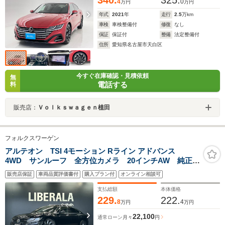
4
0
万円
万円
年式
2021
年
走行
2.5
万km
車検
車検整備付
修復
なし
保証
保証付
整備
法定整備付
住所
愛知県名古屋市天白区
今すぐ在庫確認・見積依頼
無
電話する
料
販売店：
Ｖｏｌｋｓｗａｇｅｎ植田
フォルクスワーゲン
アルテオン TSI 4モーション Rライン アドバンス
4WD サンルーフ 全方位カメラ 20インチAW 純正ナ
ビ 黒革シート パワーシート 全席シートヒーター
販売店保証
車両品質評価書付
購入プラン付
オンライン相談可
ETC2.0 ACC 衝突軽減ブレーキ スマートキー ヘッ
ドアップディスプレイ
支払総額
本体価格
229.
222.
8
4
万円
万円
22,100
通常ローン
月々
円