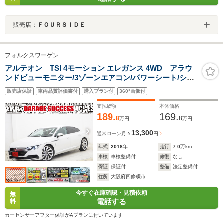
販売店：
ＦＯＵＲＳＩＤＥ
フォルクスワーゲン
アルテオン TSI 4モーション エレガンス 4WD アラウ
ンドビューモニター/3ゾーンエアコン/パワーシート/シー
トヒーター/純正20インチホイール/茶革シート/ハンドルヒ
販売店保証
車両品質評価書付
購入プラン付
360°画像付
ーター/シートメモリー/電動Pブレーキ/純正ナビ/フルセ
グ/パワーゲート/ETC
支払総額
本体価格
189.
169.
8
8
万円
万円
13,300
通常ローン
月々
円
年式
2018
年
走行
7.0
万km
車検
車検整備付
修復
なし
保証
保証付
整備
法定整備付
住所
大阪府四條畷市
今すぐ在庫確認・見積依頼
無
電話する
料
カーセンサーアフター保証がAプランに付いています