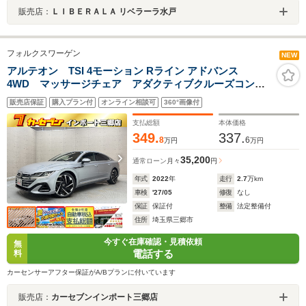
販売店：
ＬＩＢＥＲＡＬＡ リベラーラ水戸
フォルクスワーゲン
NEW
アルテオン TSI 4モーション Rライン アドバンス
4WD マッサージチェア アダクティブクルーズコント
ロール ブラインドスポットモニター レーンキープ
販売店保証
購入プラン付
オンライン相談可
360°画像付
アシスト 衝突軽減ブレーキ 4席ヒーター 20インチ
ホイール 電動テールゲート ヘッドアップディスプレ
支払総額
本体価格
イ
349.
337.
8
6
万円
万円
35,200
通常ローン
月々
円
年式
2022
年
走行
2.7
万km
車検
'27/05
修復
なし
保証
保証付
整備
法定整備付
住所
埼玉県三郷市
今すぐ在庫確認・見積依頼
無
電話する
料
カーセンサーアフター保証がA/Bプランに付いています
販売店：
カーセブンインポート三郷店