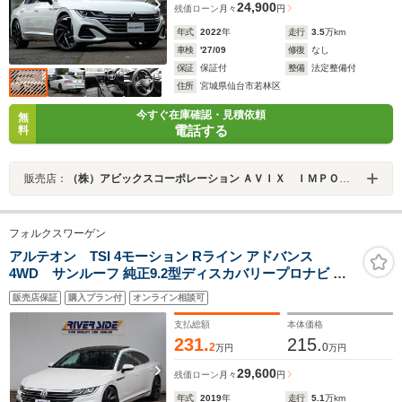
24,900
残価ローン
月々
円
年式
2022
年
走行
3.5
万km
車検
'27/09
修復
なし
保証
保証付
整備
法定整備付
住所
宮城県仙台市若林区
今すぐ在庫確認・見積依頼
無
電話する
料
販売店：
（株）アビックスコーポレーション ＡＶＩＸ ＩＭＰＯＲＴ 仙台東インター店
フォルクスワーゲン
アルテオン TSI 4モーション Rライン アドバンス
4WD サンルーフ 純正9.2型ディスカバリープロナビ カ
ープレイ ディナウディオ 全方位カメラ ETC 専用レザー
販売店保証
購入プラン付
オンライン相談可
シート LEDライト 20AW スマートキー シートヒーター
パワーシート アダプティブクルコン 当店下取り車
支払総額
本体価格
231.
215.
2
0
万円
万円
29,600
残価ローン
月々
円
年式
2019
年
走行
5.1
万km