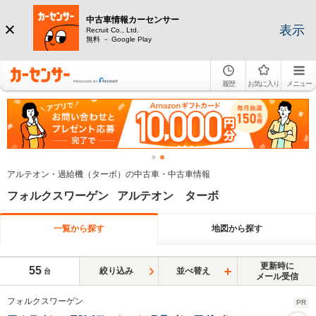
中古車情報カーセンサー
表示
Recruit Co., Ltd.
無料 － Google Play
履歴
お気に入り
メニュー
アルテオン・過給機（ターボ）の中古車・中古車情報
フォルクスワーゲン アルテオン ターボ
一覧から探す
地図から探す
更新時に
55
絞り込み
並べ替え
台
メール受信
フォルクスワーゲン
PR