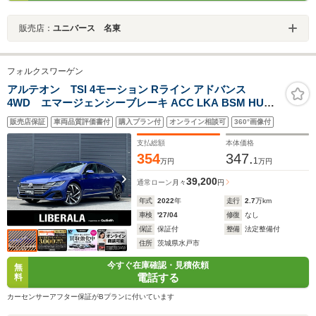
販売店：
ユニバース 名東
フォルクスワーゲン
アルテオン TSI 4モーション Rライン アドバンス
4WD エマージェンシーブレーキ ACC LKA BSM HUD
ディスカバープロナビ CarPlay BT 360°カメラ 黒革 M付
販売店保証
車両品質評価書付
購入プラン付
オンライン相談可
360°画像付
きパワーシート シートヒーター マッサージシート LED
パワーバックドア オートホールド 純正20インチAW ドラ
支払総額
本体価格
レコ
354
347.
1
万円
万円
39,200
通常ローン
月々
円
年式
2022
年
走行
2.7
万km
車検
'27/04
修復
なし
保証
保証付
整備
法定整備付
住所
茨城県水戸市
今すぐ在庫確認・見積依頼
無
電話する
料
カーセンサーアフター保証がBプランに付いています