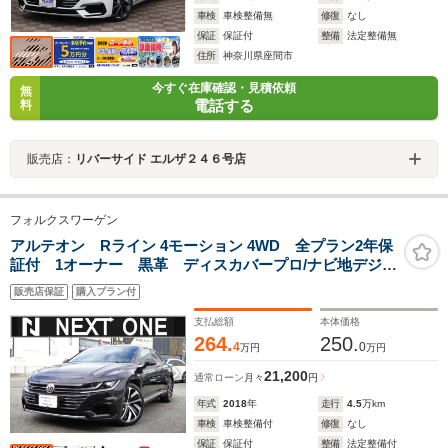
車検
車検整備無
修復
なし
保証
保証付
整備
法定整備無
住所
神奈川県座間市
今すぐ在庫確認・見積依頼
無
電話する
料
販売店：
リバーサイド エルザ２４６号店
フォルクスワーゲン
アルテオン Rライン 4モーション 4WD 全プラン2年保
証付 1オーナー 黒革 ディスカバープロ/ナビ地デジB
カメラ/カープレイ/ETC 衝突軽減 ブラインドスポット
販売店保証
購入プラン付
モニター アンビエントライト パワーバックドア シ
ートヒーター LEDヘッドライト
支払総額
本体価格
264.
250.
4
0
万円
万円
21,200
通常ローン
月々
円
年式
2018
年
走行
4.5
万km
車検
車検整備付
修復
なし
保証
保証付
整備
法定整備付