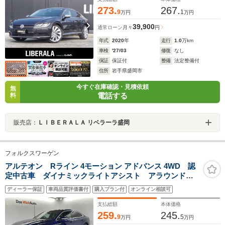
273.
267.
9
1
万円
万円
39,900
通常ローン
月々
円
年式
2020
年
走行
1.0
万km
車検
'27/03
修復
なし
保証
保証付
整備
法定整備付
住所
岩手県盛岡市
今すぐ在庫確認・見積依頼
無
電話する
料
販売店：
ＬＩＢＥＲＡＬＡ リベラーラ盛岡
フォルクスワーゲン
アルテオン Rライン 4モーション アドバンス 4WD 認
定中古車 ダイナミックライトアシスト アラウンドビ
ューカメラ パワーテールゲート レザーシート パワ
ディーラー保証
車両品質評価書付
購入プラン付
オンライン相談可
ーシート オートホールド サイドアシスト 3ゾーンエ
アコン 純正ナビ スマートキー
支払総額
本体価格
259.
245.
9
5
万円
万円