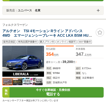
販売店：
ユニバース 名東
フォルクスワーゲン
アルテオン TSI 4モーション Rライン アドバンス
4WD エマージェンシーブレーキ ACC LKA BSM HUD
ディスカバープロナビ CarPlay BT 360°カメラ 黒革 M付
販売店保証
車両品質評価書付
購入プラン付
オンライン相談可
360°画像付
きパワーシート シートヒーター マッサージシート LED
パワーバックドア オートホールド 純正20インチAW ドラ
支払総額
本体価格
レコ
354
347.
1
万円
万円
39,200
通常ローン
月々
円
年式
2022
年
走行
2.7
万km
車検
'27/04
修復
なし
保証
保証付
整備
法定整備付
住所
茨城県水戸市
今すぐ在庫確認・見積依頼
無
電話する
料
カーセンサーアフター保証がBプランに付いています