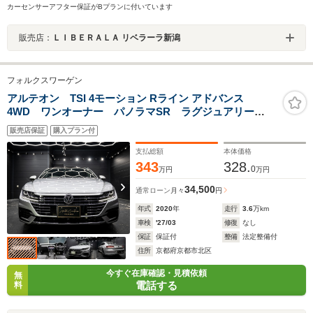
カーセンサーアフター保証がBプランに付いています
販売店：
ＬＩＢＥＲＡＬＡ リベラーラ新潟
フォルクスワーゲン
アルテオン TSI 4モーション Rライン アドバンス
4WD ワンオーナー パノラマSR ラグジュアリー
PKG ヘッドアップディスプレイ DYNAUDIOプレミア
販売店保証
購入プラン付
ムサウンド ブラックレザー サラウンドビュー フル
セグTV シートヒーター ACC 保証書取説スペアキー
支払総額
本体価格
343
328.
0
万円
万円
34,500
通常ローン
月々
円
年式
2020
年
走行
3.6
万km
車検
'27/03
修復
なし
保証
保証付
整備
法定整備付
住所
京都府京都市北区
今すぐ在庫確認・見積依頼
無
電話する
料