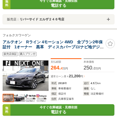
今すぐ在庫確認・見積依頼
無
電話する
料
販売店：
リバーサイド エルザ２４６号店
フォルクスワーゲン
アルテオン Rライン 4モーション 4WD 全プラン2年保
証付 1オーナー 黒革 ディスカバープロ/ナビ地デジB
カメラ/カープレイ/ETC 衝突軽減 ブラインドスポット
販売店保証
購入プラン付
モニター アンビエントライト パワーバックドア シ
ートヒーター LEDヘッドライト
支払総額
本体価格
264.
250.
4
0
万円
万円
21,200
通常ローン
月々
円
年式
2018
年
走行
4.5
万km
車検
車検整備付
修復
なし
保証
保証付
整備
法定整備付
住所
兵庫県宝塚市
今すぐ在庫確認・見積依頼
無
電話する
料