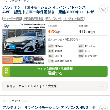
フォルクスワーゲン
アルテオン TSI 4モーション Rライン アドバンス
4WD 認定中古車一年保証付き 距離31000キロ レザー
シート サンルーフ パールホワイト ナビ オールア
ディーラー保証
車両品質評価書付
購入プラン付
オンライン相談可
ラウンドビューカメラ シートヒーター ETC ACC
レーンキープアシスト レーンチェンジアシスト
支払総額
本体価格
428
415.
0
万円
万円
42,800
通常ローン
月々
円
年式
2024
年
走行
3.1
万km
車検
'27/02
修復
なし
保証
保証付
整備
法定整備付
住所
大阪府東大阪市
今すぐ在庫確認・見積依頼
無
電話する
料
販売店：
Ｖｏｌｋｓｗａｇｅｎ大阪東
フォルクスワーゲン
アルテオン Rライン 4モーション アドバンス 4WD 全