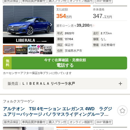
販売店保証
車両品質評価書付
購入プラン付
オンライン相談可
360°画像付
きパワーシート シートヒーター マッサージシート LED
パワーバックドア オートホールド 純正20インチAW ドラ
支払総額
本体価格
レコ
354
347.
1
万円
万円
39,200
通常ローン
月々
円
年式
2022
年
走行
2.7
万km
車検
'27/04
修復
なし
保証
保証付
整備
法定整備付
住所
茨城県水戸市
今すぐ在庫確認・見積依頼
無
電話する
料
カーセンサーアフター保証がBプランに付いています
販売店：
ＬＩＢＥＲＡＬＡ リベラーラ水戸
フォルクスワーゲン
アルテオン TSI 4モーション エレガンス 4WD ラグジ
ュアリーパッケージ パノラマスライディングルーフ
DYNAUDIOサウンド オールインセーフティ 黒ナッパレ
販売店保証
車両品質評価書付
購入プラン付
オンライン相談可
360°画像付
ザーシート 全席シートヒーター ヘッドアップディスプレ