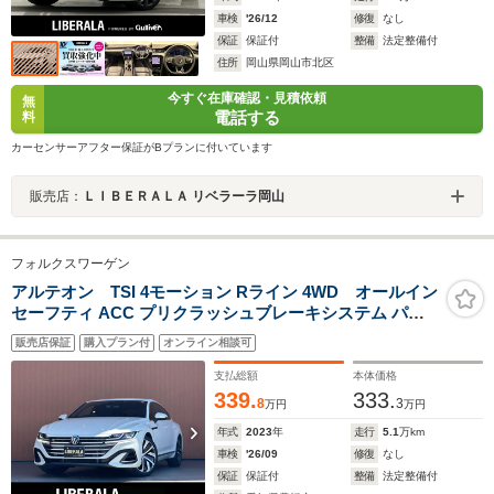
車検
'26/12
修復
なし
保証
保証付
整備
法定整備付
住所
岡山県岡山市北区
今すぐ在庫確認・見積依頼
無
電話する
料
カーセンサーアフター保証がBプランに付いています
販売店：
ＬＩＢＥＲＡＬＡ リベラーラ岡山
フォルクスワーゲン
アルテオン TSI 4モーション Rライン 4WD オールイン
セーフティ ACC プリクラッシュブレーキシステム パー
クディスタンスコントロール Discover Pro LEDヘッドラ
販売店保証
購入プラン付
オンライン相談可
イト パドルシフト シートヒー ター パワートランク 純正
ナビ Bluetooth 純正19インチAW
支払総額
本体価格
339.
333.
8
3
万円
万円
年式
2023
年
走行
5.1
万km
車検
'26/09
修復
なし
保証
保証付
整備
法定整備付