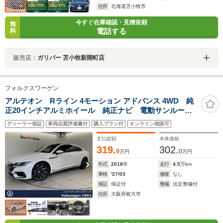
住所
北海道苫小牧市
今すぐ在庫確認・見積依頼
無
電話する
料
販売店：
ガリバー 苫小牧新開町店
フォルクスワーゲン
アルテオン Rライン 4モーション アドバンス 4WD 純
正20インチアルミホイール 純正ナビ 電動サンルー
フ ダイナミックライトアシスト デジタルメーター
ディーラー保証
車両品質評価書付
購入プラン付
オンライン相談可
ACC アラウンドビューモニター パワーテールゲー
ト 電動シート DCC レーンキープアシスト
支払総額
本体価格
319.
302.
9
0
万円
万円
年式
2018
年
走行
4.5
万km
車検
'27/03
修復
なし
保証
保証付
整備
法定整備付
住所
大阪府枚方市