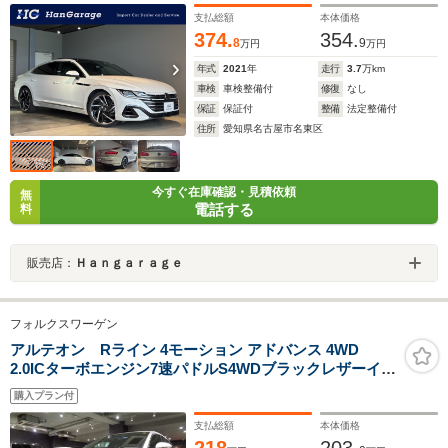
ビTV アラウンドビューカメラ 禁煙車 3ゾーンエアコン
支払総額
本体価格
374.
354.
8
9
万円
万円
年式
2021
年
走行
3.7
万km
車検
車検整備付
修復
なし
保証
保証付
整備
法定整備付
住所
愛知県名古屋市名東区
今すぐ在庫確認・見積依頼
無
電話する
料
販売店：
Ｈａｎｇａｒａｇｅ
フォルクスワーゲン
アルテオン Rライン 4モーション アドバンス 4WD
2.0ICターボエンジン7速パドルS4WDブラックレザーイン
テリアCARPLAYナビTV360度カメラアダブティブクルー
購入プラン付
ズCパワーシートシートヒーター電動Rゲートデジタルコ
ックピットLEDライトRラインエアロRライン20アルミ
支払総額
本体価格
ETC