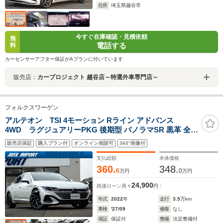
住所
埼玉県越谷市
今すぐ在庫確認・見積依頼
無
電話する
料
カーセンサーアフター保証がAプランに付いています
販売店：
カープロジェクト 越谷店～特選外車専門店～
フォルクスワーゲン
アルテオン TSI 4モーション Rライン アドバンス
4WD ラグジュアリーPKG 後期型 パノラマSR 黒革 全席
シートヒーター 純正ナビ harman/kardon 全周C&パーク
販売店保証
購入プラン付
オンライン相談可
360°画像付
アシスト HUD&オールインセーフティ LEDヘッドライト
液晶メーター キーレスアクセス 純正20AW 禁煙 1オナ
支払総額
本体価格
360.
348.
6
0
万円
万円
24,900
残価ローン
月々
円
年式
2022
年
走行
3.5
万km
車検
'27/09
修復
なし
保証
保証付
整備
法定整備付