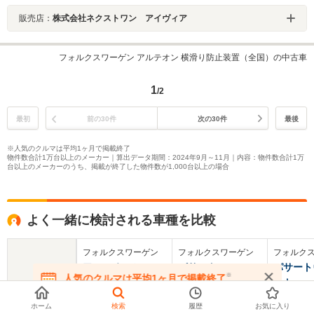
販売店：
株式会社ネクストワン アイヴィア
フォルクスワーゲン アルテオン 横滑り防止装置（全国）の中古車
1
/2
最初
前の30件
次の30件
最後
※人気のクルマは平均1ヶ月で掲載終了
物件数合計1万台以上のメーカー｜算出データ期間：2024年9月～11月｜内容：物件数合計1万
台以上のメーカーのうち、掲載が終了した物件数が1,000台以上の場合
よく一緒に検討される車種を比較
フォルクスワーゲン
フォルクスワーゲン
フォルク
アルテオンシュー
パサート
パサート
※
人気のクルマは平均1ヶ月で掲載終了
ティングブレーク
ント
在庫が無くなる前にお問い合わせください
基本情報
ホーム
検索
履歴
お気に入り