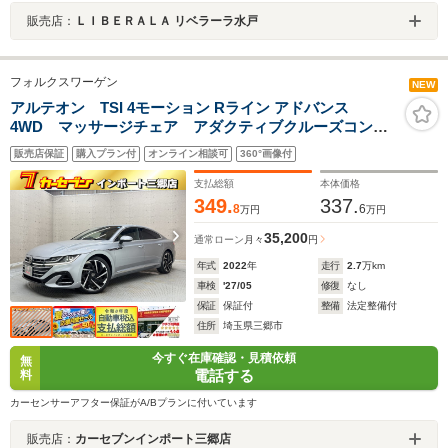
販売店：
ＬＩＢＥＲＡＬＡ リベラーラ水戸
フォルクスワーゲン
NEW
アルテオン TSI 4モーション Rライン アドバンス
4WD マッサージチェア アダクティブクルーズコント
ロール ブラインドスポットモニター レーンキープ
販売店保証
購入プラン付
オンライン相談可
360°画像付
アシスト 衝突軽減ブレーキ 4席ヒーター 20インチ
ホイール 電動テールゲート ヘッドアップディスプレ
支払総額
本体価格
イ
349.
337.
8
6
万円
万円
35,200
通常ローン
月々
円
年式
2022
年
走行
2.7
万km
車検
'27/05
修復
なし
保証
保証付
整備
法定整備付
住所
埼玉県三郷市
今すぐ在庫確認・見積依頼
無
電話する
料
カーセンサーアフター保証がA/Bプランに付いています
販売店：
カーセブンインポート三郷店