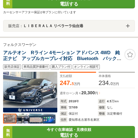
電話する
料
カーセンサーアフター保証がBプランに付いています
販売店：
ＬＩＢＥＲＡＬＡ リベラーラ仙台港
フォルクスワーゲン
アルテオン Rライン 4モーション アドバンス 4WD 純
正ナビ アップルカープレイ対応 Bluetooth バックカ
メラ 電動リアゲート ブラックレザーシート シート
販売店保証
車両品質評価書付
購入プラン付
オンライン相談可
ヒーター 純正20インチアルミホイール LEDヘッドラ
イト パドルシフト スマートキー
支払総額
本体価格
247.
234.
5
0
万円
万円
20,300
通常ローン
月々
円
年式
2018
年
走行
4.5
万km
車検
'27/09
修復
なし
保証
保証付
整備
法定整備付
住所
愛知県名古屋市名東区
今すぐ在庫確認・見積依頼
無
電話する
料