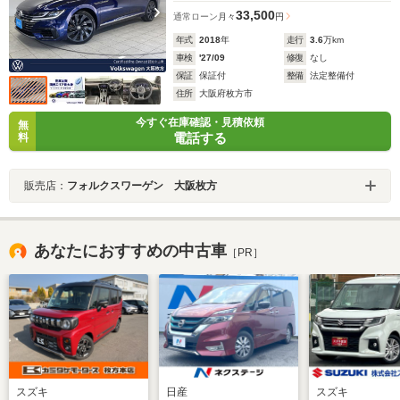
33,500
通常ローン
月々
円
年式
2018
年
走行
3.6
万km
車検
'27/09
修復
なし
保証
保証付
整備
法定整備付
住所
大阪府枚方市
今すぐ在庫確認・見積依頼
無
電話する
料
販売店：
フォルクスワーゲン 大阪枚方
あなたにおすすめの中古車
［PR］
スズキ
日産
スズキ