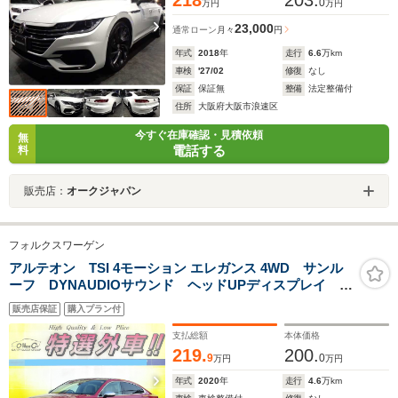
218
203.
0
万円
万円
23,000
通常ローン
月々
円
年式
2018
年
走行
6.6
万km
車検
'27/02
修復
なし
保証
保証無
整備
法定整備付
住所
大阪府大阪市浪速区
今すぐ在庫確認・見積依頼
無
電話する
料
販売店：
オークジャパン
フォルクスワーゲン
アルテオン TSI 4モーション エレガンス 4WD サンル
ーフ DYNAUDIOサウンド ヘッドUPディスプレイ ナ
ビTV 360度カメラ ソナー 電動メモリーシート 電動
販売店保証
購入プラン付
リアゲート ACC ETC LED スマートキー
AppleCar USB Bluetooth パドルシフト 衝突軽減
支払総額
本体価格
219.
200.
9
0
万円
万円
年式
2020
年
走行
4.6
万km