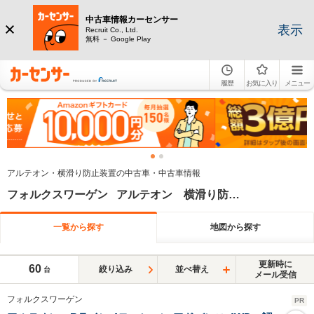
中古車情報カーセンサー
表示
Recruit Co., Ltd.
無料 － Google Play
履歴
お気に入り
メニュー
アルテオン・横滑り防止装置の中古車・中古車情報
フォルクスワーゲン アルテオン 横滑り防止装置
一覧から探す
地図から探す
更新時に
60
絞り込み
並べ替え
台
メール受信
フォルクスワーゲン
PR