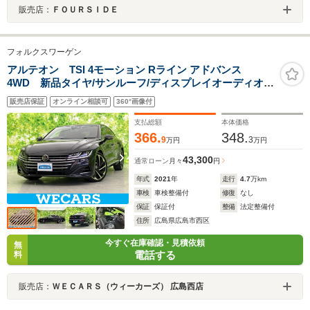
販売店：
ＦＯＵＲＳＩＤＥ
フォルクスワーゲン
アルテオン TSI 4モーション Rライン アドバンス
4WD 新品タイヤ/サンルーフ/ディスプレイオーディオ
+ナビ/衝突安全装置/シートヒーター/全方位モニター/車線
販売店保証
オンライン相談可
360°画像付
逸脱防止支援システム/シート フルレザー/パーキングアシ
スト 自動操舵
支払総額
本体価格
366.
348.
9
3
万円
万円
43,300
通常ローン
月々
円
年式
2021
年
走行
4.7
万km
車検
車検整備付
修復
なし
保証
保証付
整備
法定整備付
住所
広島県広島市西区
今すぐ在庫確認・見積依頼
無
電話する
料
販売店：
ＷＥＣＡＲＳ（ウィーカーズ） 広島西店