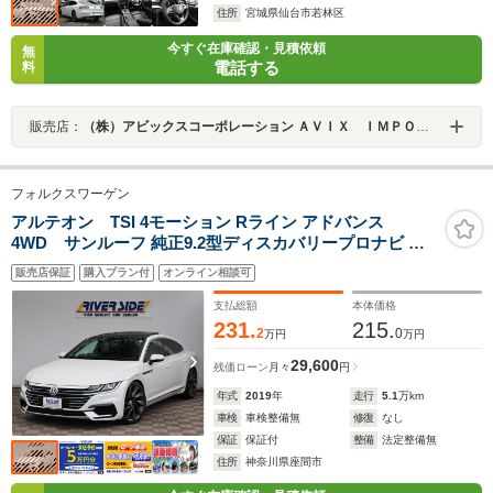
住所
宮城県仙台市若林区
今すぐ在庫確認・見積依頼
無
電話する
料
販売店：
（株）アビックスコーポレーション ＡＶＩＸ ＩＭＰＯＲＴ 仙台東インター店
フォルクスワーゲン
アルテオン TSI 4モーション Rライン アドバンス
4WD サンルーフ 純正9.2型ディスカバリープロナビ カ
ープレイ ディナウディオ 全方位カメラ ETC 専用レザー
販売店保証
購入プラン付
オンライン相談可
シート LEDライト 20AW スマートキー シートヒーター
パワーシート アダプティブクルコン 当店下取り車
支払総額
本体価格
231.
215.
2
0
万円
万円
29,600
残価ローン
月々
円
年式
2019
年
走行
5.1
万km
車検
車検整備無
修復
なし
保証
保証付
整備
法定整備無
住所
神奈川県座間市