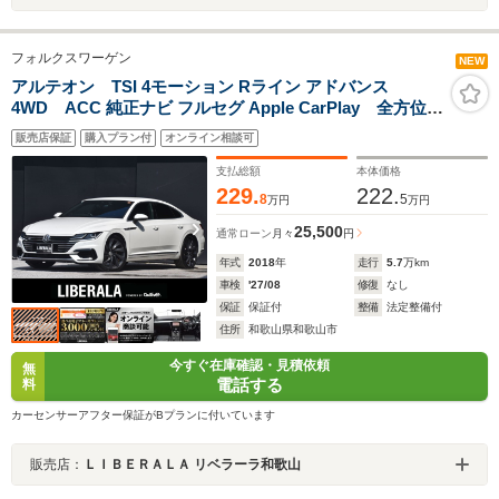
フォルクスワーゲン
NEW
アルテオン TSI 4モーション Rライン アドバンス
4WD ACC 純正ナビ フルセグ Apple CarPlay 全方位カ
メラ バーチャルCP 黒革 全席シートヒーター 電動バック
販売店保証
購入プラン付
オンライン相談可
ドア オートホールド レーンキープアシスト ブラインドス
ポットアシスト パワーシート LED ドラレコ ETC
支払総額
本体価格
229.
222.
8
5
万円
万円
25,500
通常ローン
月々
円
年式
2018
年
走行
5.7
万km
車検
'27/08
修復
なし
保証
保証付
整備
法定整備付
住所
和歌山県和歌山市
今すぐ在庫確認・見積依頼
無
電話する
料
カーセンサーアフター保証がBプランに付いています
販売店：
ＬＩＢＥＲＡＬＡ リベラーラ和歌山