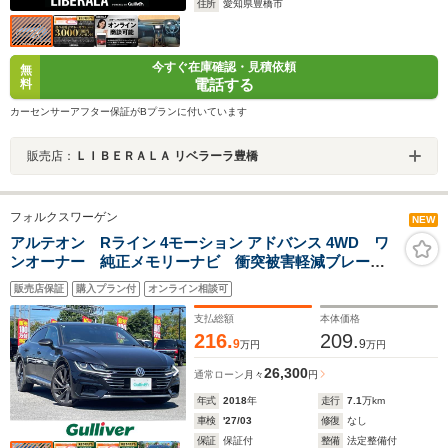
住所
愛知県豊橋市
今すぐ在庫確認・見積依頼
無
電話する
料
カーセンサーアフター保証がBプランに付いています
販売店：
ＬＩＢＥＲＡＬＡ リベラーラ豊橋
フォルクスワーゲン
NEW
アルテオン Rライン 4モーション アドバンス 4WD ワ
ンオーナー 純正メモリーナビ 衝突被害軽減ブレー
キ 横滑り防止装置 レーダークルーズコントロール
販売店保証
購入プラン付
オンライン相談可
レーンキープアシスト ブラインドスポットモニター
リヤクロストラフィックアラート バックカメラ
支払総額
本体価格
216.
209.
9
9
万円
万円
26,300
通常ローン
月々
円
年式
2018
年
走行
7.1
万km
車検
'27/03
修復
なし
保証
保証付
整備
法定整備付