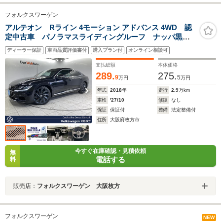
フォルクスワーゲン
アルテオン Rライン 4モーション アドバンス 4WD 認
定中古車 パノラマスライディングルーフ ナッパ黒革
シート オールインセーフティ LEDヘッドランプ 純
ディーラー保証
車両品質評価書付
購入プラン付
オンライン相談可
正20インチアルミホイール ヘッドアップディスプレ
イ パワーバックドア シートヒーター 7DSG
支払総額
本体価格
289.
275.
9
5
万円
万円
年式
2018
年
走行
2.9
万km
車検
'27/10
修復
なし
保証
保証付
整備
法定整備付
住所
大阪府枚方市
今すぐ在庫確認・見積依頼
無
電話する
料
販売店：
フォルクスワーゲン 大阪枚方
フォルクスワーゲン
NEW