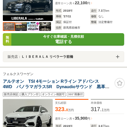
22,100
通常ローン
月々
円
年式
2018
年
走行
7.3
万km
車検
'27/11
修復
なし
保証
保証付
整備
法定整備付
住所
群馬県前橋市
今すぐ在庫確認・見積依頼
無
電話する
料
販売店：
ＬＩＢＥＲＡＬＡ リベラーラ前橋
フォルクスワーゲン
アルテオン TSI 4モーション Rライン アドバンス
4WD パノラマガラスSR Dynaudioサウンド 黒革
全席シートヒーター パワーシート アダプティブLED
販売店保証
購入プラン付
オンライン相談可
360°画像付
ヘッドライト オートハイビーム アンビエントライ
ト レインセンサー ACC レーンキープ ブラインド
支払総額
本体価格
スポット
323.
317.
8
1
万円
万円
35,900
通常ローン
月々
円
年式
2019
年
走行
3.0
万km