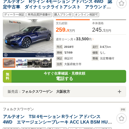
アルテオン Rライン 4モーション アドバンス 4WD 認
定中古車 ダイナミックライトアシスト アラウンドビ
ューカメラ パワーテールゲート レザーシート パワ
ディーラー保証
車両品質評価書付
購入プラン付
オンライン相談可
ーシート オートホールド サイドアシスト 3ゾーンエ
アコン 純正ナビ スマートキー
支払総額
本体価格
259.
245.
9
5
万円
万円
33,500
通常ローン
月々
円
年式
2018
年
走行
3.6
万km
車検
'27/09
修復
なし
保証
保証付
整備
法定整備付
住所
大阪府枚方市
今すぐ在庫確認・見積依頼
無
電話する
料
販売店：
フォルクスワーゲン 大阪枚方
フォルクスワーゲン
PR
アルテオン TSI 4モーション Rライン アドバンス
4WD エマージェンシーブレーキ ACC LKA BSM HUD
ディスカバープロナビ CarPlay BT 360°カメラ 黒革 M付