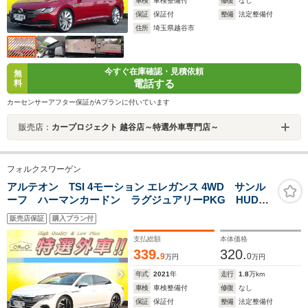
車検
車検整備付
修復
なし
保証
保証付
整備
法定整備付
住所
埼玉県越谷市
今すぐ在庫確認・見積依頼
無
電話する
料
カーセンサーアフター保証がAプランに付いています
販売店：
カープロジェクト 越谷店～特選外車専門店～
フォルクスワーゲン
アルテオン TSI 4モーション エレガンス 4WD サンル
ーフ ハーマンカードン ラグジュアリーPKG HUD
ナビ 360度カメラ パーキングアシスト 黒革 ハンド
販売店保証
購入プラン付
ル&シートヒーター 電動リアゲート AppleCarPlay
USB Bluetooth ワイヤレス充電 ACC ETC LED
支払総額
本体価格
339.
320.
9
0
万円
万円
年式
2021
年
走行
1.8
万km
車検
車検整備付
修復
なし
保証
保証付
整備
法定整備付