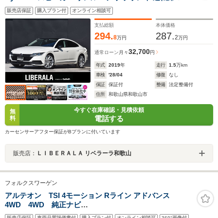
サージシート 純正ナビ フルセグ Apple CarPlay シートヒ
販売店保証
購入プラン付
オンライン相談可
ーター ステアリングヒーター 全席シートヒーター 純正
20AW 電動バックドア LEDヘッドライト HUD ETC
支払総額
本体価格
294.
287.
8
2
万円
万円
32,700
通常ローン
月々
円
年式
2019
年
走行
1.5
万km
車検
'28/04
修復
なし
保証
保証付
整備
法定整備付
住所
和歌山県和歌山市
今すぐ在庫確認・見積依頼
無
電話する
料
カーセンサーアフター保証がBプランに付いています
販売店：
ＬＩＢＥＲＡＬＡ リベラーラ和歌山
フォルクスワーゲン
アルテオン TSI 4モーション Rライン アドバンス
4WD 4WD 純正ナビ
(FM/AM/BT/SD/CD/DVD/USB/USB/AUX) バックカメラ
販売店保証
車両品質評価書付
購入プラン付
オンライン相談可
360°画像付