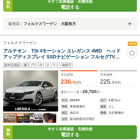
今すぐ在庫確認・見積依頼
無
電話する
料
販売店：
フォルクスワーゲン 大阪枚方
フォルクスワーゲン
NEW
アルテオン TSI 4モーション エレガンス 4WD ヘッド
アップディスプレイ SSDナビゲーション フルセグTV
Bluetooth Apple CarPlay Android Auto オールインセー
販売店保証
購入プラン付
オンライン相談可
フティ アダプティブクルーズコントロール アラウンドビ
ューカメラ フロントシートヒーター ドラレコ
支払総額
本体価格
236.
225.
9
8
万円
万円
28,700
通常ローン
月々
円
年式
2019
年
走行
3.8
万km
車検
車検整備付
修復
なし
保証
保証付
整備
法定整備付
住所
新潟県新潟市西区
今すぐ在庫確認・見積依頼
無
電話する
料