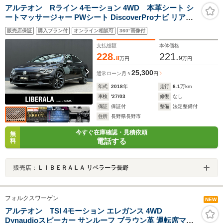
アルテオン Rライン 4モーション 4WD 本革シート シ
ートマッサージャー PWシート DiscoverProナビ リアビ
ューカメラ CarPlay対応 ヘッドアップディスプレイ デジ
販売店保証
購入プラン付
オンライン相談可
360°画像付
タルメータークラスター PWバックドア LEDヘッドライ
ト ACC LKA ブラインドスポット ETC
支払総額
本体価格
228.
221.
8
9
万円
万円
25,300
通常ローン
月々
円
年式
2018
年
走行
6.1
万km
車検
'27/03
修復
なし
保証
保証付
整備
法定整備付
住所
長野県長野市
今すぐ在庫確認・見積依頼
無
電話する
料
販売店：
ＬＩＢＥＲＡＬＡ リベラーラ長野
フォルクスワーゲン
NEW
アルテオン TSI 4モーション エレガンス 4WD
Dynaudioスピーカー サンルーフ ブラウン革 運転席マッ