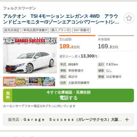
フォルクスワーゲン
アルテオン TSI 4モーション エレガンス 4WD アラウ
ンドビューモニター/3ゾーンエアコン/パワーシート/シー
トヒーター/純正20インチホイール/茶革シート/ハンドルヒ
販売店保証
車両品質評価書付
購入プラン付
360°画像付
ーター/シートメモリー/電動Pブレーキ/純正ナビ/フルセ
グ/パワーゲート/ETC
支払総額
本体価格
189.
169.
8
8
万円
万円
13,300
通常ローン
月々
円
年式
2018
年
走行
7.0
万km
車検
車検整備付
修復
なし
保証
保証付
整備
法定整備付
住所
大阪府四條畷市
今すぐ在庫確認・見積依頼
無
電話する
料
カーセンサーアフター保証がAプランに付いています
販売店：
Ｇａｒａｇｅ Ｓｕｃｃｅｓｓ（ガレージサクセス）大阪外環店 クラウン・マークＸ セダン専門店