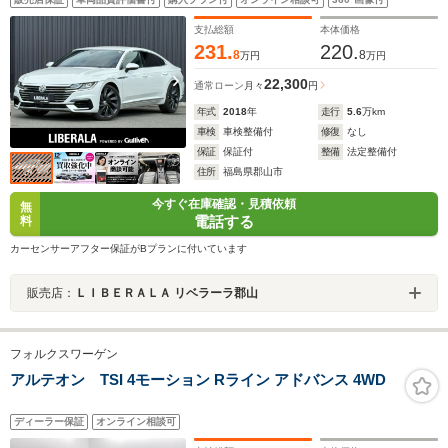
(バック/サイド/フロント/サイド/全方位 ETC2.0 オート
ブレーキホールド 電子パーキング クルーズコントロ
支払総額
本体価格
ール ブラインドスポット
231.
220.
8
8
万円
万円
22,300
通常ローン
月々
円
年式
2018
年
走行
5.6
万km
車検
車検整備付
修復
なし
保証
保証付
整備
法定整備付
住所
福島県郡山市
今すぐ在庫確認・見積依頼
無
電話する
料
カーセンサーアフター保証がBプランに付いています
販売店：
ＬＩＢＥＲＡＬＡ リベラーラ郡山
フォルクスワーゲン
アルテオン TSI 4モーション Rライン アドバンス 4WD
ディーラー保証
オンライン相談可