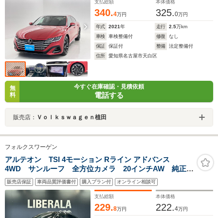
支払総額
本体価格
340.
325.
4
0
万円
万円
年式
2021
年
走行
2.5
万km
車検
車検整備付
修復
なし
保証
保証付
整備
法定整備付
住所
愛知県名古屋市天白区
今すぐ在庫確認・見積依頼
無
電話する
料
販売店：
Ｖｏｌｋｓｗａｇｅｎ植田
フォルクスワーゲン
アルテオン TSI 4モーション Rライン アドバンス
4WD サンルーフ 全方位カメラ 20インチAW 純正ナ
ビ 黒革シート パワーシート 全席シートヒーター
販売店保証
車両品質評価書付
購入プラン付
オンライン相談可
ETC2.0 ACC 衝突軽減ブレーキ スマートキー ヘッ
ドアップディスプレイ
支払総額
本体価格
229.
222.
8
4
万円
万円