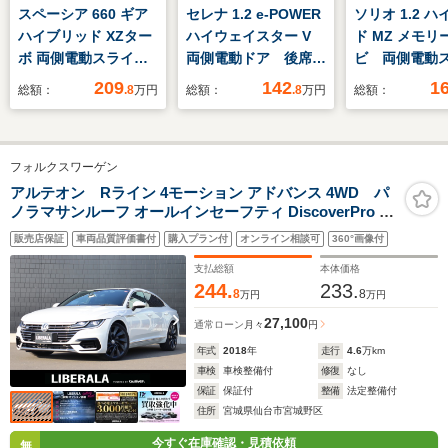
スペーシア 660 ギア
セレナ 1.2 e-POWER
ソリオ 1.2 
ハイブリッド XZター
ハイウェイスター V
ド MZ メモリ
ボ 両側電動スライド
両側電動ドア 後席モ
ビ 両側電動
ドア クリアランスソ
ニター 全周囲カメ
ドア ドライ
209
142
1
総額：
.8
万円
総額：
.8
万円
総額：
ナー オートクルーズ
ラ 衝突被害軽減シス
ダー LEDヘ
コントロール レーン
テム 禁煙車 ドラレ
プ キーレス
アシスト 衝突被害軽
コ スマートキー
スタート ア
フォルクスワーゲン
減システム オートラ
LEDヘッド ビルトイ
ブクルーズコ
イト LEDヘッドラン
ンETC 純正15イン
ル オーディ
アルテオン Rライン 4モーション アドバンス 4WD パ
ノラマサンルーフ オールインセーフティ DiscoverPro 前
プ ヘッドライトウォ
チアルミ オートライ
チ スリムサ
席パワーシート パワーリアゲート 運転席マッサージ機能
ッシャー スマートキ
ト オートエアコン
ーター ロー
販売店保証
車両品質評価書付
購入プラン付
オンライン相談可
360°画像付
ACC プリクラッシュブレーキシステム アラウンドビュ
ー
リアエアコン
ェード
ーカメラ 純正20インチAW
支払総額
本体価格
244.
233.
8
8
万円
万円
27,100
通常ローン
月々
円
年式
2018
年
走行
4.6
万km
車検
車検整備付
修復
なし
保証
保証付
整備
法定整備付
住所
宮城県仙台市宮城野区
今すぐ在庫確認・見積依頼
無