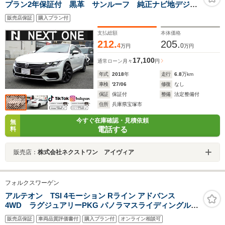
プラン2年保証付 黒革 サンルーフ 純正ナビ地デジ全
周囲カメラDレコETC パワーバックドア パワーシー
販売店保証
購入プラン付
ト/ヒーター アンビエントライト ブラインドスポット
モニター アダプティブクルコン 衝突軽減
支払総額
本体価格
212.
205.
4
0
万円
万円
17,100
通常ローン
月々
円
年式
2018
年
走行
6.8
万km
車検
'27/06
修復
なし
保証
保証付
整備
法定整備付
住所
兵庫県宝塚市
今すぐ在庫確認・見積依頼
無
電話する
料
販売店：
株式会社ネクストワン アイヴィア
フォルクスワーゲン
アルテオン TSI 4モーション Rライン アドバンス
4WD ラグジュアリーPKG パノラマスライディングルー
フ HarmanKardonプレミアムサウンドシステム オールイ
販売店保証
車両品質評価書付
購入プラン付
オンライン相談可
ンセーフティ アダプティブクルーズコントロール 純正ナ