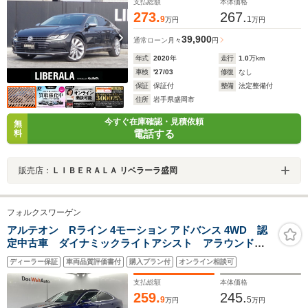
イ 純正ナビフルセグTV 360度カメラ20インチAW
支払総額
本体価格
273.
267.
9
1
万円
万円
39,900
通常ローン
月々
円
年式
2020
年
走行
1.0
万km
車検
'27/03
修復
なし
保証
保証付
整備
法定整備付
住所
岩手県盛岡市
今すぐ在庫確認・見積依頼
無
電話する
料
販売店：
ＬＩＢＥＲＡＬＡ リベラーラ盛岡
フォルクスワーゲン
アルテオン Rライン 4モーション アドバンス 4WD 認
定中古車 ダイナミックライトアシスト アラウンドビ
ューカメラ パワーテールゲート レザーシート パワ
ディーラー保証
車両品質評価書付
購入プラン付
オンライン相談可
ーシート オートホールド サイドアシスト 3ゾーンエ
アコン 純正ナビ スマートキー
支払総額
本体価格
259.
245.
9
5
万円
万円