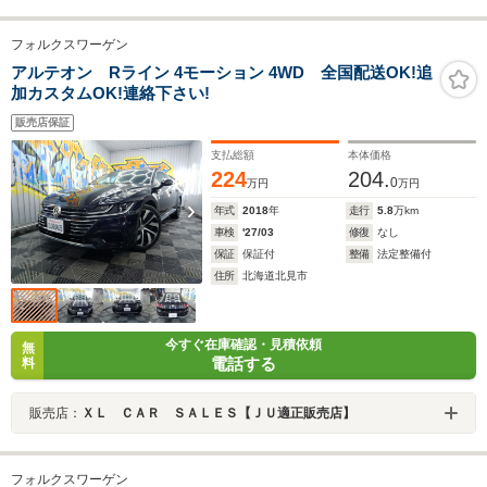
フォルクスワーゲン
アルテオン Rライン 4モーション 4WD 全国配送OK!追
加カスタムOK!連絡下さい!
販売店保証
支払総額
本体価格
224
204.
0
万円
万円
年式
2018
年
走行
5.8
万km
車検
'27/03
修復
なし
保証
保証付
整備
法定整備付
住所
北海道北見市
今すぐ在庫確認・見積依頼
無
電話する
料
販売店：
ＸＬ ＣＡＲ ＳＡＬＥＳ【ＪＵ適正販売店】
フォルクスワーゲン