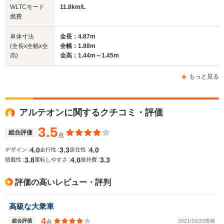
WLTCモード
11.8km/L
駆動方式
4WD
FF、4WD
FF
燃費
車体寸法
全長：4.87m
(全長x全幅x全
全幅：1.88m
高)
全高：1.44m～1.45m
もっと見る
アルテオンに関するクチコミ・評価
3.5
総合評価
点
4.0
3.3
4.0
デザイン :
走行性 :
居住性 :
3.8
4.0
3.3
積載性 :
運転しやすさ :
維持費 :
評価の高いレビュー・評判
高級な大衆車
4
総合評価
2021/10/23投稿
点