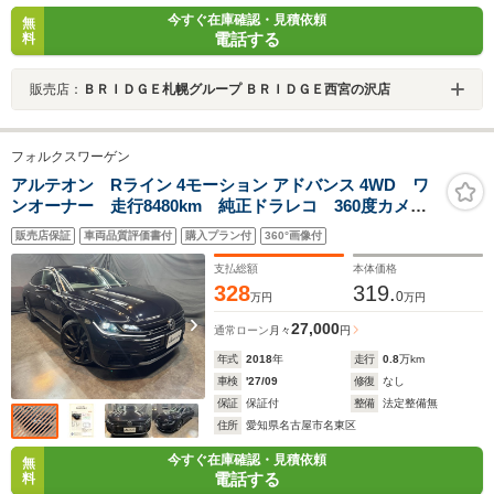
今すぐ在庫確認・見積依頼
無
電話する
料
販売店：
ＢＲＩＤＧＥ札幌グループ ＢＲＩＤＧＥ西宮の沢店
フォルクスワーゲン
アルテオン Rライン 4モーション アドバンス 4WD ワ
ンオーナー 走行8480km 純正ドラレコ 360度カメ
ラ マッサージシート 本革シート/前後シートヒータ
販売店保証
車両品質評価書付
購入プラン付
360°画像付
ー ワイヤレスチャージ 電動トランク VWオールイン
セーフティ デジタルメータークラスター
支払総額
本体価格
328
319.
0
万円
万円
27,000
通常ローン
月々
円
年式
2018
年
走行
0.8
万km
車検
'27/09
修復
なし
保証
保証付
整備
法定整備無
住所
愛知県名古屋市名東区
今すぐ在庫確認・見積依頼
無
電話する
料