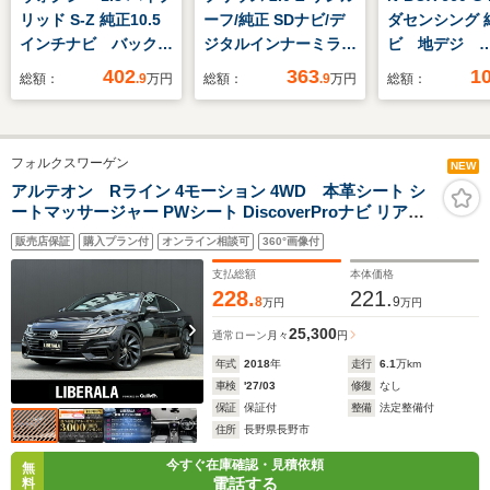
リッド S-Z 純正10.5
ーフ/純正 SDナビ/デ
ダセンシング 
インチナビ バックカ
ジタルインナーミラ
ビ 地デジ
メラ 14型後席モニ
ー/衝突安全装置/シー
Bluetooh 
402
363
1
総額：
.9
万円
総額：
.9
万円
総額：
ター 両側電動スライ
トヒーター/全方位モ
ニター ホン
ドドア セーフティセ
ニター/車線逸脱防止
ング パワー
ンス レーダークルー
支援システム/シート
ドア スマー
フォルクスワーゲン
ズ 禁煙車 シートヒ
合皮/パーキングアシ
LEDライト E
NEW
ーター クリアランス
スト 自動操舵/電動バ
ダプティブク
アルテオン Rライン 4モーション 4WD 本革シート シ
ートマッサージャー PWシート DiscoverProナビ リアビ
ソナー スマートキ
ックドア
ントロール 
ューカメラ CarPlay対応 ヘッドアップディスプレイ デジ
ー LEDヘッド ETC
ープアシスト
販売店保証
購入プラン付
オンライン相談可
360°画像付
タルメータークラスター PWバックドア LEDヘッドライ
ルミ 禁煙車
ト ACC LKA ブラインドスポット ETC
支払総額
本体価格
228.
221.
8
9
万円
万円
25,300
通常ローン
月々
円
年式
2018
年
走行
6.1
万km
車検
'27/03
修復
なし
保証
保証付
整備
法定整備付
住所
長野県長野市
今すぐ在庫確認・見積依頼
無
電話する
料