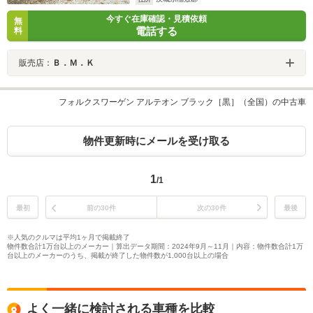
今すぐ在庫確認・見積依頼
無
電話する
料
販売店：
Ｂ．Ｍ．Ｋ
フォルクスワーゲン アルテオン ブラック［黒］（全国）の中古車
物件更新時にメールを受け取る
1
/1
最初
前の30件
次の30件
最後
※人気のクルマは平均1ヶ月で掲載終了
物件数合計1万台以上のメーカー｜算出データ期間：2024年9月～11月｜内容：物件数合計1万
台以上のメーカーのうち、掲載が終了した物件数が1,000台以上の場合
よく一緒に検討される車種を比較