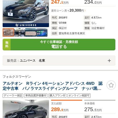
247.
234.
5
0
万円
万円
20,300
通常ローン
月々
円
年式
2018
年
走行
4.5
万km
車検
'27/09
修復
なし
保証
保証付
整備
法定整備付
住所
愛知県名古屋市名東区
今すぐ在庫確認・見積依頼
無
電話する
料
販売店：
ユニバース 名東
フォルクスワーゲン
アルテオン Rライン 4モーション アドバンス 4WD 認
定中古車 パノラマスライディングルーフ ナッパ黒革
シート オールインセーフティ LEDヘッドランプ 純
ディーラー保証
車両品質評価書付
購入プラン付
オンライン相談可
正20インチアルミホイール ヘッドアップディスプレ
イ パワーバックドア シートヒーター 7DSG
支払総額
本体価格
289.
275.
9
5
万円
万円
年式
2018
年
走行
2.9
万km