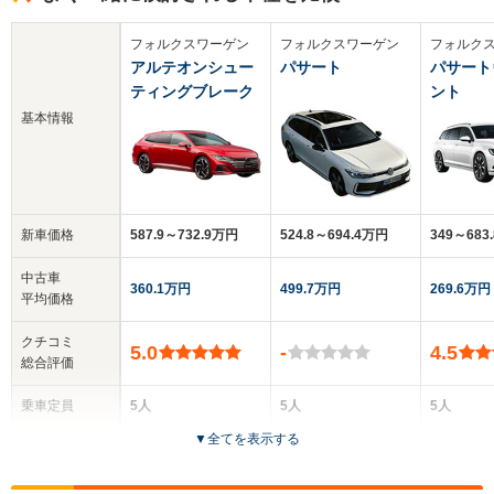
フォルクスワーゲン
フォルクスワーゲン
フォルク
アルテオンシュー
パサート
パサート
ティングブレーク
ント
基本情報
新車価格
587.9～732.9万円
524.8～694.4万円
349～683
中古車
360.1万円
499.7万円
269.6万円
平均価格
クチコミ
5.0
-
4.5
総合評価
乗車定員
5人
5人
5人
▼
全てを表示する
ドア数
5ドア
5ドア
5ドア