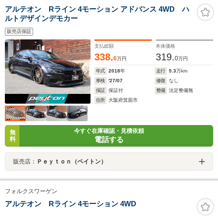
アルテオン Rライン 4モーション アドバンス 4WD ハ
ルトデザインデモカー
販売店保証
支払総額
本体価格
338.
319.
6
0
万円
万円
年式
2018
年
走行
5.3
万km
車検
'27/07
修復
なし
保証
保証付
整備
法定整備無
住所
大阪府箕面市
今すぐ在庫確認・見積依頼
無
電話する
料
販売店：
Ｐｅｙｔｏｎ（ペイトン）
フォルクスワーゲン
アルテオン Rライン 4モーション 4WD