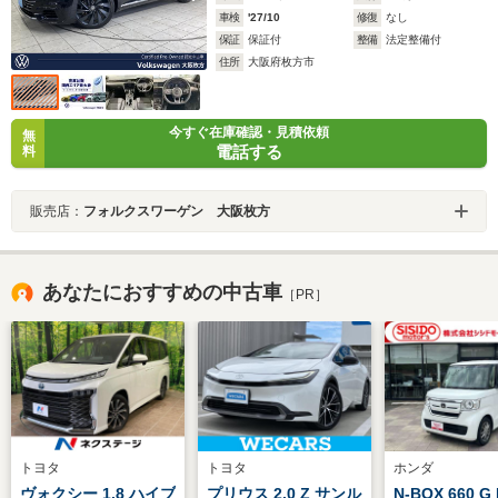
車検
'27/10
修復
なし
保証
保証付
整備
法定整備付
住所
大阪府枚方市
今すぐ在庫確認・見積依頼
無
電話する
料
販売店：
フォルクスワーゲン 大阪枚方
あなたにおすすめの中古車
［PR］
トヨタ
トヨタ
ホンダ
ヴォクシー 1.8 ハイブ
プリウス 2.0 Z サンル
N-BOX 660 G