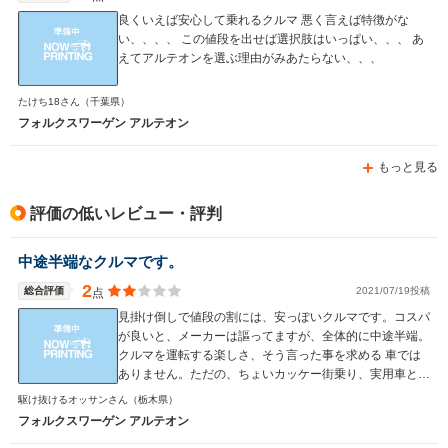
良くいえば安心して乗れるクルマ 悪く言えば特徴がな
い、、、、 この値段を出せば選択肢はいっぱい、、、 あ
えてアルテオンを選ぶ理由がみあたらない、、、
たけち18さん
（千葉県）
フォルクスワーゲン アルテオン
もっと見る
評価の低いレビュー・評判
中途半端なクルマです。
2
総合評価
2021/07/19投稿
点
見掛け倒しで値段の割には、安っぽいクルマです。コスパ
が良いと、メーカーは謳ってますが、全体的に中途半端。
クルマを運転する楽しさ、そう言った事を求める 車では
ありません。ただの、ちょいカッケー街乗り、実用車とし
ては、最高だと思います。
駆け抜けるオッサンさん
（栃木県）
フォルクスワーゲン アルテオン