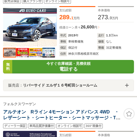
販売店保証
購入プラン付
オンライン相談可
ライト 純正20アルミ コーナーセンサー
支払総額
本体価格
289.
273.
1
9
万円
万円
26,600
残価ローン
月々
円
年式
2019
年
走行
1.3
万km
車検
車検整備無
修復
なし
保証
保証付
整備
法定整備無
住所
神奈川県相模原市南区
今すぐ在庫確認・見積依頼
無
電話する
料
販売店：
リバーサイド エルザ１６号町田ショールーム
フォルクスワーゲン
アルテオン Rライン 4モーション アドバンス 4WD ・
レザーシート・シートヒーター・シートマッサージ・TV
フルセグチューナー・全方位カメラ・LEDヘッドライ
ディーラー保証
車両品質評価書付
オンライン相談可
360°画像付
ト・パーキングセンサー・ETC
支払総額
本体価格