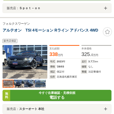
販売店：
Ｓｐｏｔ－ｏｎ
フォルクスワーゲン
アルテオン TSI 4モーション Rライン アドバンス 4WD
販売店保証
支払総額
本体価格
338
325.
0
万円
万円
年式
2023
年
走行
3.7
万km
車検
'28/03
修復
なし
保証
保証付
整備
法定整備付
住所
北海道札幌市東区
今すぐ在庫確認・見積依頼
無
電話する
料
販売店：
スターオート 本社