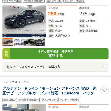
ディーラー保証
車両品質評価書付
購入プラン付
オンライン相談可
正20インチアルミホイール ヘッドアップディスプレ
イ パワーバックドア シートヒーター 7DSG
支払総額
本体価格
289.
275.
9
5
万円
万円
年式
2018
年
走行
2.9
万km
車検
'27/10
修復
なし
保証
保証付
整備
法定整備付
住所
大阪府枚方市
今すぐ在庫確認・見積依頼
無
電話する
料
販売店：
フォルクスワーゲン 大阪枚方
フォルクスワーゲン
アルテオン Rライン 4モーション アドバンス 4WD 純
正ナビ アップルカープレイ対応 Bluetooth バックカ
メラ 電動リアゲート ブラックレザーシート シート
販売店保証
車両品質評価書付
購入プラン付
オンライン相談可
ヒーター 純正20インチアルミホイール LEDヘッドラ
イト パドルシフト スマートキー
支払総額
本体価格