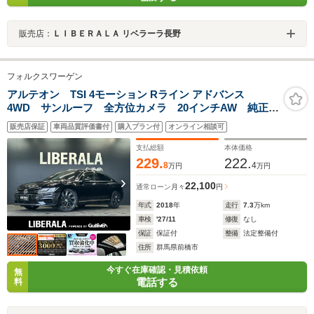
販売店：
ＬＩＢＥＲＡＬＡ リベラーラ長野
フォルクスワーゲン
アルテオン TSI 4モーション Rライン アドバンス
4WD サンルーフ 全方位カメラ 20インチAW 純正ナ
ビ 黒革シート パワーシート 全席シートヒーター
販売店保証
車両品質評価書付
購入プラン付
オンライン相談可
ETC2.0 ACC 衝突軽減ブレーキ スマートキー ヘッ
ドアップディスプレイ
支払総額
本体価格
229.
222.
8
4
万円
万円
22,100
通常ローン
月々
円
年式
2018
年
走行
7.3
万km
車検
'27/11
修復
なし
保証
保証付
整備
法定整備付
住所
群馬県前橋市
今すぐ在庫確認・見積依頼
無
電話する
料