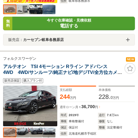
住所
岐阜県各務原市
今すぐ在庫確認・見積依頼
無
電話する
料
販売店：
カーセブン岐阜各務原店
フォルクスワーゲン
NEW
アルテオン TSI 4モーション Rライン アドバンス
4WD 4WD/サンルーフ/純正ナビ/地デジTV/全方位カメ
ラ/シートヒーター/DYNAUDIO/パワーリヤゲート/パワー
販売店保証
購入プラン付
シート/パドルシフト/ビルトインETC2.0/スマートキー/オ
ートライト/スペアキー
支払総額
本体価格
244
228.
0
万円
万円
36,700
通常ローン
月々
円
年式
2019
年
走行
7.0
万km
車検
車検整備付
修復
なし
保証
保証付
整備
法定整備付
住所
北海道札幌市手稲区