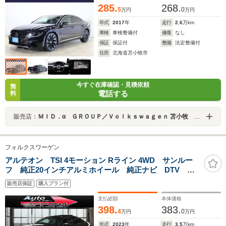
285.
268.
5
0
万円
万円
年式
2017
年
走行
2.6
万km
車検
車検整備付
修復
なし
保証
保証付
整備
法定整備付
住所
北海道苫小牧市
今すぐ在庫確認・見積依頼
無
電話する
料
販売店：
ＭＩＤ．α ＧＲＯＵＰ／Ｖｏｌｋｓｗａｇｅｎ 苫小牧 認定中古車センター／株式会社ＭＩＤ ＡＬＦＡ
フォルクスワーゲン
アルテオン TSI 4モーション Rライン 4WD サンルー
フ 純正20インチアルミホイール 純正ナビ DTV
Bluetooth アップルカープレイ 全方位カメラ 純正前
販売店保証
購入プラン付
後ドライブレコーダー ワイヤレス充電 ETC2.0 シート
ヒーター クルーズコントロール
支払総額
本体価格
398.
383.
4
0
万円
万円
年式
2023
年
走行
3.5
万km