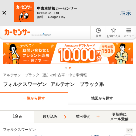
中古車情報カーセンサー
表示
Recruit Co., Ltd.
無料 － Google Play
履歴
お気に入り
メニュー
アルテオン・ブラック［黒］の中古車・中古車情報
フォルクスワーゲン アルテオン ブラック系
一覧から探す
地図から探す
更新時に
19
絞り込み
並べ替え
台
メール受信
フォルクスワーゲン
PR