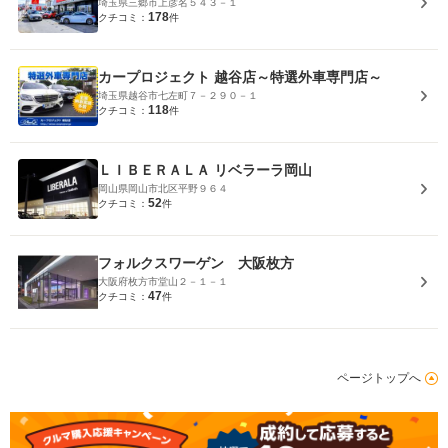
埼玉県三郷市上彦名５４３－１
178
クチコミ：
件
カープロジェクト 越谷店～特選外車専門店～
埼玉県越谷市七左町７－２９０－１
118
クチコミ：
件
ＬＩＢＥＲＡＬＡ リベラーラ岡山
岡山県岡山市北区平野９６４
52
クチコミ：
件
フォルクスワーゲン 大阪枚方
大阪府枚方市堂山２－１－１
47
クチコミ：
件
ページトップへ