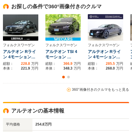
全高
全高
全高
お探しの条件で360°画像付きのクルマ
1.45m
1.5m
1.49m
全幅
全幅
全
サイズ
1.88m
1.85m
1.
全長
全長
(全長x全幅x全高)
4.87m
4.92m
4.78m
フォルクスワーゲン
フォルクスワーゲン
フォルクスワーゲン
アルテオン Rライ
アルテオン TSI 4
アルテオン Rライ
ン 4モーション…
モーション …
ン 4モーション…
総額：
228.8
万円
総額：
366.9
万円
総額：
285.5
万円
ホイールベース
ホイールベース
ホイー
本体：
221.9
万円
本体：
348.3
万円
本体：
268.0
万円
-m
-m
16.4～18.0km/L
15.0～16.
└市街地:12.2～
└市街地:1
360°画像付きのクルマをもっと見る
11.5km/L
14.5km/L
13.2km/L
WLTCモード
└市街地:8.6km/L
└郊外:16.4～
└郊外:14.
燃費
└郊外:11.6km/L
19.3km/L
16.8km/L
└高速道路:13.5km/L
アルテオンの基本情報
└高速道路:19.2～
└高速道路:
20.2km/L
18.4km/L
平均価格
254.8万円
排気量
1984cc
1497～1968cc
1394～19