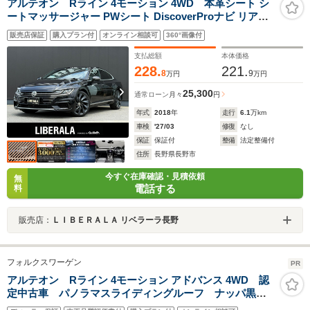
アルテオン Rライン 4モーション 4WD 本革シート シ
ートマッサージャー PWシート DiscoverProナビ リアビ
ューカメラ CarPlay対応 ヘッドアップディスプレイ デジ
販売店保証
購入プラン付
オンライン相談可
360°画像付
タルメータークラスター PWバックドア LEDヘッドライ
ト ACC LKA ブラインドスポット ETC
支払総額
本体価格
228.
221.
8
9
万円
万円
25,300
通常ローン
月々
円
年式
2018
年
走行
6.1
万km
車検
'27/03
修復
なし
保証
保証付
整備
法定整備付
住所
長野県長野市
今すぐ在庫確認・見積依頼
無
電話する
料
販売店：
ＬＩＢＥＲＡＬＡ リベラーラ長野
フォルクスワーゲン
PR
アルテオン Rライン 4モーション アドバンス 4WD 認
定中古車 パノラマスライディングルーフ ナッパ黒革
シート オールインセーフティ LEDヘッドランプ 純