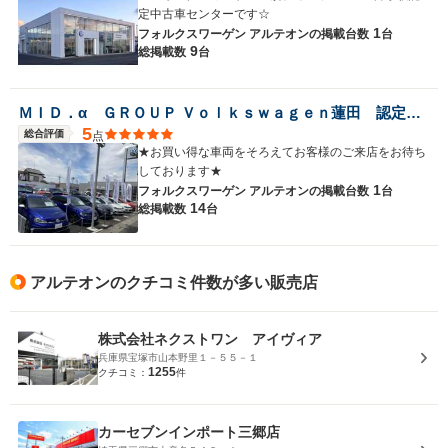
定中古車センターです☆
1
フォルクスワーゲン アルテオンの
掲載台数
台
9
総掲載数
台
ＭＩＤ．α ＧＲＯＵＰ Ｖｏｌｋｓｗａｇｅｎ蓮田 認定中古車コーナー／株式会社ＭＩＤ
5
総合評価
点
★お買い得な車両をそろえてお客様のご来店をお待ち
しております★
1
フォルクスワーゲン アルテオンの
掲載台数
台
14
総掲載数
台
アルテオンのクチコミ件数が多い販売店
株式会社ネクストワン アイヴィア
兵庫県宝塚市山本野里１－５５－１
1255
クチコミ：
件
カーセブンインポート三郷店