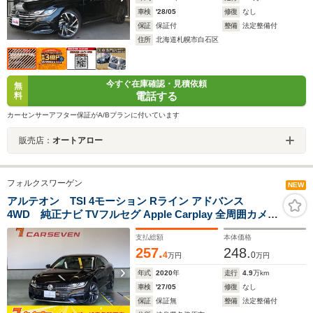
車検
'28/05
修復
なし
保証
保証付
整備
法定整備付
住所
北海道札幌市白石区
今すぐ在庫確認・見積依頼
無
電話する
料
カーセンサーアフター保証がA/Bプランに付いています
販売店：
オートアロー
フォルクスワーゲン
NEW
アルテオン TSI 4モーション Rライン アドバンス
4WD 純正ナビ TVフルセグ Apple Carplay 全周囲カメラ
ブラインドスポットモニター ACC シートヒーター ディ
支払総額
本体価格
ナウディオスピーカー 純正20インチAW ETC2.0
257.
248.
4
0
万円
万円
年式
2020
年
走行
4.9
万km
車検
'27/05
修復
なし
保証
保証無
整備
法定整備付