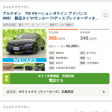
フォルクスワーゲン
アルテオン TSI 4モーション Rライン アドバンス
4WD 新品タイヤ/サンルーフ/ディスプレイオーディオ
+ナビ/衝突安全装置/シートヒーター/全方位モニター/車線
販売店保証
購入プラン付
オンライン相談可
360°画像付
逸脱防止支援システム/シート フルレザー/パーキングアシ
スト 自動操舵
支払総額
本体価格
366.
348.
9
3
万円
万円
43,300
通常ローン
月々
円
年式
2021
年
走行
4.7
万km
車検
車検整備付
修復
なし
保証
保証付
整備
法定整備付
住所
広島県広島市西区
今すぐ在庫確認・見積依頼
無
電話する
料
販売店：
ＷＥＣＡＲＳ（ウィーカーズ） 広島西店
フォルクスワーゲン