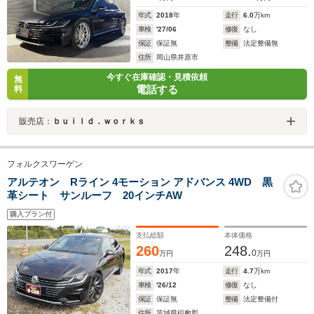
年式
2018
年
走行
6.0
万km
車検
'27/06
修復
なし
保証
保証無
整備
法定整備無
住所
岡山県井原市
今すぐ在庫確認・見積依頼
無
電話する
料
販売店：
ｂｕｉｌｄ．ｗｏｒｋｓ
フォルクスワーゲン
アルテオン Rライン 4モーション アドバンス 4WD 黒
革シート サンルーフ 20インチAW
購入プラン付
支払総額
本体価格
260
248.
0
万円
万円
年式
2017
年
走行
4.7
万km
車検
'26/12
修復
なし
保証
保証無
整備
法定整備付
住所
茨城県稲敷郡