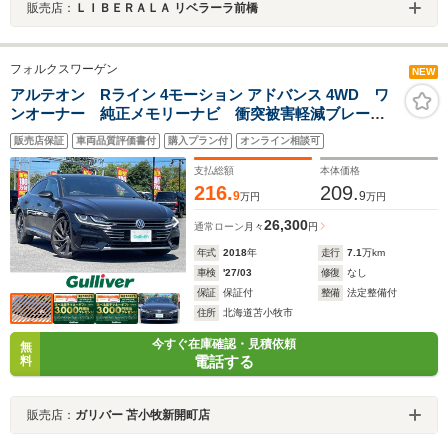
販売店：
ＬＩＢＥＲＡＬＡ リベラーラ前橋
フォルクスワーゲン
NEW
アルテオン Rライン 4モーション アドバンス 4WD ワ
ンオーナー 純正メモリーナビ 衝突被害軽減ブレー
キ 横滑り防止装置 レーダークルーズコントロール
販売店保証
車両品質評価書付
購入プラン付
オンライン相談可
レーンキープアシスト ブラインドスポットモニター
リヤクロストラフィックアラート バックカメラ
支払総額
本体価格
216.
209.
9
9
万円
万円
26,300
通常ローン
月々
円
年式
2018
年
走行
7.1
万km
車検
'27/03
修復
なし
保証
保証付
整備
法定整備付
住所
北海道苫小牧市
今すぐ在庫確認・見積依頼
無
電話する
料
販売店：
ガリバー 苫小牧新開町店