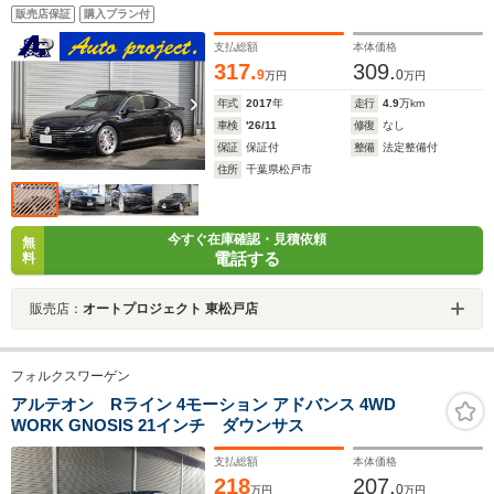
販売店保証
購入プラン付
支払総額
本体価格
317.
309.
9
0
万円
万円
年式
2017
年
走行
4.9
万km
車検
'26/11
修復
なし
保証
保証付
整備
法定整備付
住所
千葉県松戸市
今すぐ在庫確認・見積依頼
無
電話する
料
販売店：
オートプロジェクト 東松戸店
フォルクスワーゲン
アルテオン Rライン 4モーション アドバンス 4WD
WORK GNOSIS 21インチ ダウンサス
支払総額
本体価格
218
207.
0
万円
万円