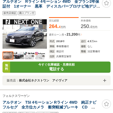
アルテオン Rライン 4モーション 4WD 全プラン2年保
証付 1オーナー 黒革 ディスカバープロ/ナビ地デジB
カメラ/カープレイ/ETC 衝突軽減 ブラインドスポット
販売店保証
購入プラン付
モニター アンビエントライト パワーバックドア シ
ートヒーター LEDヘッドライト
支払総額
本体価格
264.
250.
4
0
万円
万円
21,200
通常ローン
月々
円
年式
2018
年
走行
4.5
万km
車検
車検整備付
修復
なし
保証
保証付
整備
法定整備付
住所
兵庫県宝塚市
今すぐ在庫確認・見積依頼
無
電話する
料
販売店：
株式会社ネクストワン アイヴィア
フォルクスワーゲン
アルテオン TSI 4モーション Rライン 4WD 純正ナビ
フルセグ 全方位カメラ 衝突軽減ブレーキ CD
DVD BT シートヒーター レザーシート ACC LED