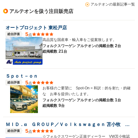
アルテオンの最新記事一覧
アルテオンを扱う注目販売店
オートプロジェクト 東松戸店
5
総合評価
点
高品質な国産車・輸入車をご提案致します。
2
フォルクスワーゲン アルテオンの
掲載台数
台
21
総掲載数
台
Ｓｐｏｔ－ｏｎ
5
総合評価
点
お客様のご要望に Spot-On = 和訳：的を射た・的確
な お車を提供いたします。
1
フォルクスワーゲン アルテオンの
掲載台数
台
9
総掲載数
台
ＭＩＤ．α ＧＲＯＵＰ／Ｖｏｌｋｓｗａｇｅｎ 苫小牧 認定中古車センター／株式会社ＭＩＤ ＡＬＦＡ
5
総合評価
点
☆フォルクスワーゲン正規ディーラー VW苫小牧認