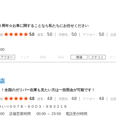
４６周年☆お車に関することなら私たちにお任せください
5.0
5.0
|
5.0
|
5.0
|
価
接客：
雰囲気：
アフター：
品
18:00
アフター
フェア
買取
保証
整備
クチコミ
クー
岩店
！！全国のガリバー在庫も見たい方は一括照会が可能です！
4.8
4.8
|
4.8
|
4.6
|
価
接客：
雰囲気：
アフター：
品
さい⇒００７８－６００３－９８３２１９
 19:00 店舗営業時間 00:00 ～ 23:59 電話受付時間