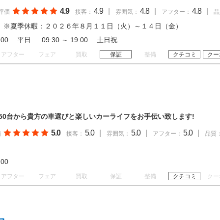
4.9
4.9
|
4.8
|
4.8
|
評価
接客：
雰囲気：
アフター：
品
 ※夏季休暇：２０２６年８月１１日（火）～１４日（金）
19:00 平日 09:30 ～ 19:00 土日祝
アフター
フェア
買取
保証
整備
クチコミ
クー
150台から貴方の車選びと楽しいカーライフをお手伝い致します!
5.0
5.0
|
5.0
|
5.0
|
価
接客：
雰囲気：
アフター：
品質
18:00
アフター
フェア
買取
保証
整備
クチコミ
クー