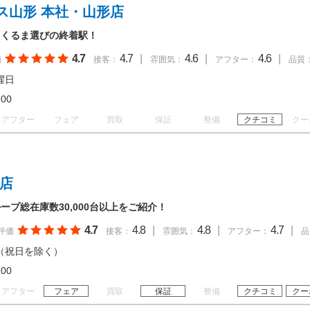
ス山形 本社・山形店
！くるま選びの終着駅！
4.7
4.7
|
4.6
|
4.6
|
価
接客：
雰囲気：
アフター：
品質
曜日
18:00
アフター
フェア
買取
保証
整備
クチコミ
クー
知店
プ総在庫数30,000台以上をご紹介！
4.7
4.8
|
4.8
|
4.7
|
評価
接客：
雰囲気：
アフター：
品
（祝日を除く）
20:00
アフター
フェア
買取
保証
整備
クチコミ
クー