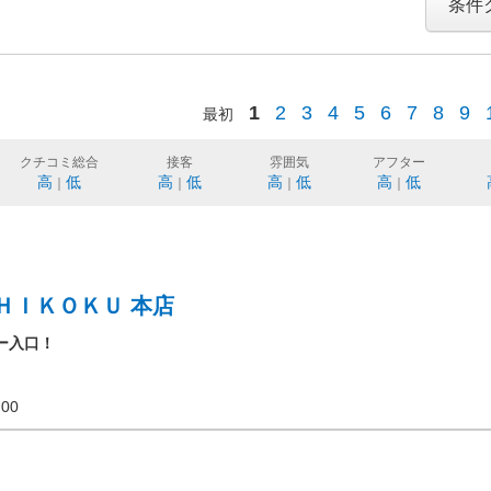
条件
1
2
3
4
5
6
7
8
9
最初
クチコミ総合
接客
雰囲気
アフター
高
低
高
低
高
低
高
低
｜
｜
｜
｜
ＨＩＫＯＫＵ 本店
ー入口！
20:00