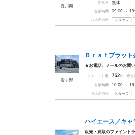
無休
定休日
香川県
09:00 ～ 
営業時間
お店の情報
スタッフ
Ｂｒａｔブラット
★お電話、メールのお問
752
クチコミ件数
件
総合
岩手県
10:00 ～ 
営業時間
お店の情報
スタッフ
ハイエース／キャ
販売・買取のファイント