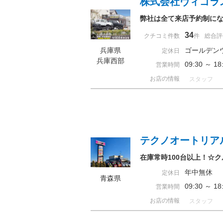
株式会社ヴィゴラ
弊社は全て来店予約制に
34
クチコミ件数
件
総合評
兵庫県
ゴールデン
定休日
兵庫西部
09:30 ～
営業時間
お店の情報
スタッフ
テクノオートリア
在庫常時100台以上！☆
年中無休
定休日
青森県
09:30 ～ 
営業時間
お店の情報
スタッフ