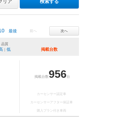
クリア
検索する
10
最後
前へ
次へ
品質
高
低
掲載台数
｜
956
掲載台数
台
カーセンサー認定車
カーセンサーアフター保証車
購入プラン付き車両