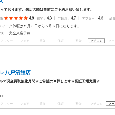
ス
なっております。来店の際は事前にご予約お願い致します。
4.9
4.8
|
4.7
|
4.6
|
価
接客：
雰囲気：
アフター：
品
ウィーク休暇は５月３日から５月６日になります。
 18:30 完全来店予約
アフター
フェア
買取
保証
整備
クチコミ
クー
ル 八戸沼館店
クルマ現金買取強化月間☆ご希望の車探します☆認証工場完備☆
18:00
アフター
フェア
買取
保証
整備
クチコミ
クー