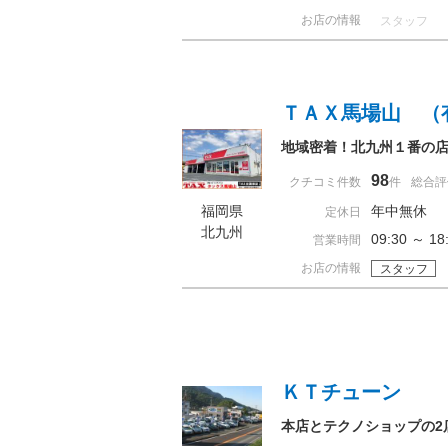
お店の情報
スタッフ
ＴＡＸ馬場山 （
地域密着！北九州１番の店
98
クチコミ件数
件
総合評
福岡県
年中無休
定休日
北九州
09:30 ～
営業時間
お店の情報
スタッフ
ＫＴチューン
本店とテクノショップの2