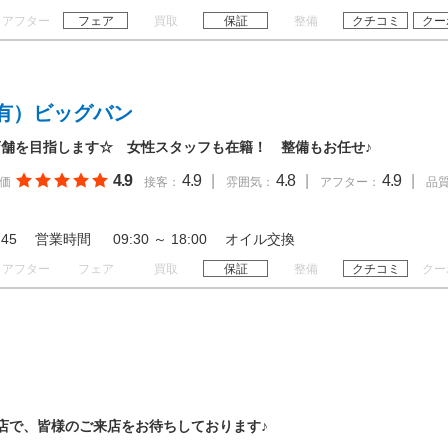
アフター
フェア
買取
保証
整備
クチコミ
クー
有）ビッグバン
舗を目指します☆ 女性スタッフも在籍！ 整備もお任せ♪
4.9
4.9
|
4.8
|
4.9
|
価
接客：
雰囲気：
アフター：
品
 18:45 営業時間 09:30 ～ 18:00 オイル交換
アフター
フェア
買取
保証
整備
クチコミ
クー
店で、皆様のご来店をお待ちしております♪