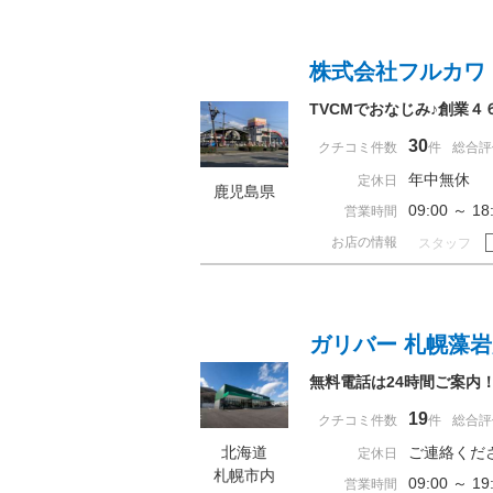
株式会社フルカワ
TVCMでおなじみ♪創業
30
クチコミ件数
件
総合評
年中無休
定休日
鹿児島県
09:00 ～ 
営業時間
お店の情報
スタッフ
ガリバー 札幌藻
無料電話は24時間ご案内
19
クチコミ件数
件
総合評
北海道
ご連絡くだ
定休日
札幌市内
09:00 ～
営業時間