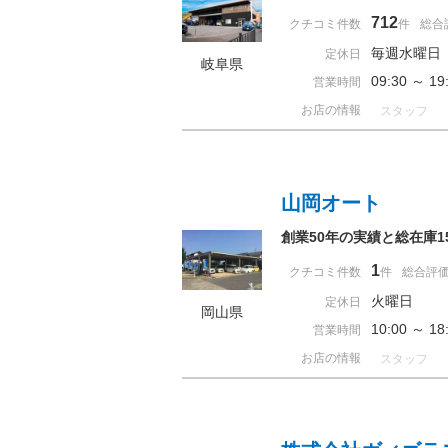
712
クチコミ件数
件
総合
毎週水曜日
定休日
岐阜県
09:30 ～ 
営業時間
お店の情報
スタッフ
山岡オート
創業50年の実績と総在庫
1
クチコミ件数
件
総合評
火曜日
定休日
岡山県
10:00 ～ 
営業時間
お店の情報
スタッフ