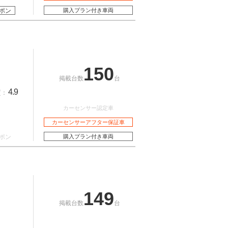
ポン
購入プラン付き車両
150
掲載台数
台
4.9
質：
カーセンサー認定車
カーセンサーアフター保証車
ポン
購入プラン付き車両
149
掲載台数
台