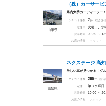
（株）カーサービ
県内大手カーディーラー
7
クチコミ件数
件
総合評
火曜日、水
定休日
山形県
09:30 ～ 
営業時間
お店の情報
スタッフ
ネクステージ 高
欲しい車が見つかる！グルー
265
クチコミ件数
件
総合
第３水曜日
定休日
高知県
10:00 ～ 
営業時間
お店の情報
スタッフ