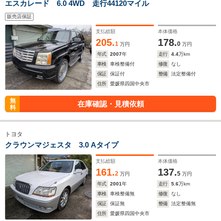
エスカレード 6.0 4WD 走行44120マイル
販売店保証
支払総額
本体価格
205.
178.
1
0
万円
万円
年式
2007
年
走行
4.4
万km
車検
車検整備付
修復
なし
保証
保証付
整備
法定整備付
住所
愛媛県四国中央市
無
在庫確認・見積依頼
料
トヨタ
クラウンマジェスタ 3.0 Aタイプ
支払総額
本体価格
161.
137.
2
5
万円
万円
年式
2001
年
走行
5.6
万km
車検
車検整備無
修復
なし
保証
保証無
整備
法定整備無
住所
愛媛県四国中央市