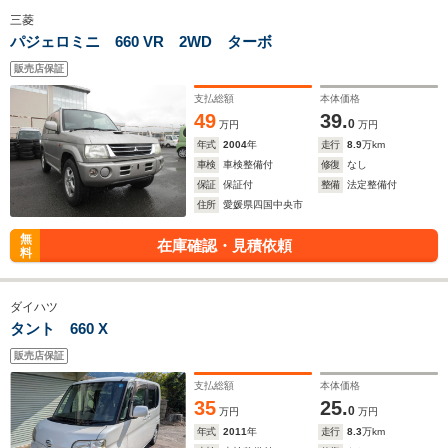
三菱
パジェロミニ 660 VR 2WD ターボ
販売店保証
支払総額
本体価格
49
39.
0
万円
万円
年式
2004
年
走行
8.9
万km
車検
車検整備付
修復
なし
保証
保証付
整備
法定整備付
住所
愛媛県四国中央市
無
在庫確認・見積依頼
料
ダイハツ
タント 660 X
販売店保証
支払総額
本体価格
35
25.
0
万円
万円
年式
2011
年
走行
8.3
万km