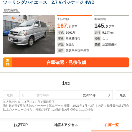
ツーリングハイエース 2.7 Vパッケージ 4WD
販売店保証
支払総額
本体価格
167.
145.
8
0
万円
万円
年式
2001
年
走行
5.1
万km
車検
車検整備付
修復
なし
保証
保証付
整備
法定整備付
住所
愛媛県四国中央市
無
在庫確認・見積依頼
料
1
/32
最初
前の30件
次の30件
最後
※人気のクルマは平均1ヶ月で掲載終了
物件数合計1万台以上のメーカー｜算出データ期間：2025年1月～3月｜内容：物件数合計1万台
以上のメーカーのうち、掲載が終了した物件数が1,000台以上の場合
お店TOP
地図&アクセス
在庫一覧