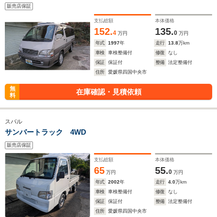
販売店保証
支払総額
本体価格
152.
135.
4
0
万円
万円
年式
1997
年
走行
13.8
万km
車検
車検整備付
修復
なし
保証
保証付
整備
法定整備付
住所
愛媛県四国中央市
無
在庫確認・見積依頼
料
スバル
サンバートラック 4WD
販売店保証
支払総額
本体価格
65
55.
0
万円
万円
年式
2002
年
走行
4.0
万km
車検
車検整備付
修復
なし
保証
保証付
整備
法定整備付
住所
愛媛県四国中央市