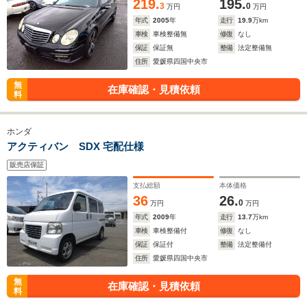
219.
195.
3
0
万円
万円
年式
2005
年
走行
19.9
万km
車検
車検整備無
修復
なし
保証
保証無
整備
法定整備無
住所
愛媛県四国中央市
無
在庫確認・見積依頼
料
ホンダ
アクティバン SDX 宅配仕様
販売店保証
支払総額
本体価格
36
26.
0
万円
万円
年式
2009
年
走行
13.7
万km
車検
車検整備付
修復
なし
保証
保証付
整備
法定整備付
住所
愛媛県四国中央市
無
在庫確認・見積依頼
料