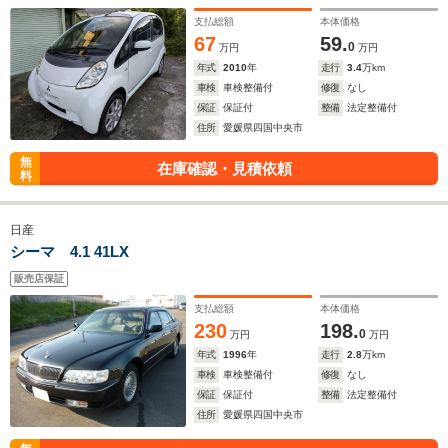
支払総額
本体価格
67
59.
0
万円
万円
年式
2010
年
走行
3.4
万km
車検
車検整備付
修復
なし
保証
保証付
整備
法定整備付
住所
愛媛県四国中央市
無
在庫確認・見積依頼
料
日産
シーマ 4.1 41LX
販売店保証
支払総額
本体価格
230
198.
0
万円
万円
年式
1996
年
走行
2.8
万km
車検
車検整備付
修復
なし
保証
保証付
整備
法定整備付
住所
愛媛県四国中央市