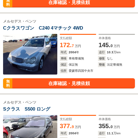
無
在庫確認・見積依頼
料
メルセデス・ベンツ
Cクラスワゴン C240 4マチック 4WD
支払総額
本体価格
172.
145.
7
0
万円
万円
年式
2004
年
走行
10.3
万km
車検
車検整備無
修復
なし
保証
保証無
整備
法定整備無
住所
愛媛県四国中央市
無
在庫確認・見積依頼
料
メルセデス・ベンツ
Sクラス S500 ロング
支払総額
本体価格
377.
355.
9
0
万円
万円
年式
2004
年
走行
11.1
万km