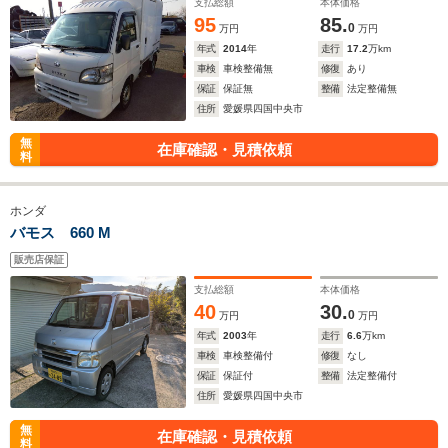
支払総額
本体価格
95
85.
0
万円
万円
年式
2014
年
走行
17.2
万km
車検
車検整備無
修復
あり
保証
保証無
整備
法定整備無
住所
愛媛県四国中央市
無
在庫確認・見積依頼
料
ホンダ
バモス 660 M
販売店保証
支払総額
本体価格
40
30.
0
万円
万円
年式
2003
年
走行
6.6
万km
車検
車検整備付
修復
なし
保証
保証付
整備
法定整備付
住所
愛媛県四国中央市
無
在庫確認・見積依頼
料