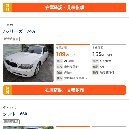
無
在庫確認・見積依頼
料
ＢＭＷ
7シリーズ 740i
販売店保証
支払総額
本体価格
189.
155.
9
0
万円
万円
年式
2008
年
走行
5.2
万km
車検
車検整備付
修復
なし
保証
保証付
整備
法定整備付
住所
愛媛県四国中央市
無
在庫確認・見積依頼
料
ダイハツ
タント 660 L
販売店保証