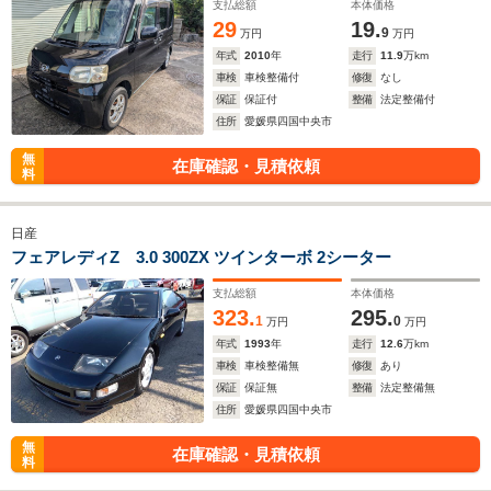
支払総額
本体価格
29
19.
9
万円
万円
年式
2010
年
走行
11.9
万km
車検
車検整備付
修復
なし
保証
保証付
整備
法定整備付
住所
愛媛県四国中央市
無
在庫確認・見積依頼
料
日産
フェアレディZ 3.0 300ZX ツインターボ 2シーター
支払総額
本体価格
323.
295.
1
0
万円
万円
年式
1993
年
走行
12.6
万km
車検
車検整備無
修復
あり
保証
保証無
整備
法定整備無
住所
愛媛県四国中央市
無
在庫確認・見積依頼
料