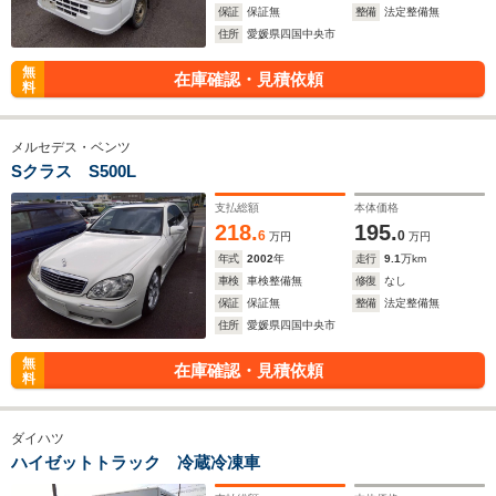
保証
保証無
整備
法定整備無
住所
愛媛県四国中央市
無
在庫確認・見積依頼
料
メルセデス・ベンツ
Sクラス S500L
支払総額
本体価格
218.
195.
6
0
万円
万円
年式
2002
年
走行
9.1
万km
車検
車検整備無
修復
なし
保証
保証無
整備
法定整備無
住所
愛媛県四国中央市
無
在庫確認・見積依頼
料
ダイハツ
ハイゼットトラック 冷蔵冷凍車