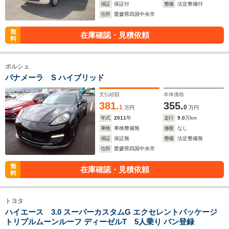
保証
保証付
整備
法定整備付
住所
愛媛県四国中央市
無
在庫確認・見積依頼
料
ポルシェ
パナメーラ S ハイブリッド
支払総額
本体価格
381.
355.
1
0
万円
万円
年式
2011
年
走行
9.0
万km
車検
車検整備無
修復
なし
保証
保証無
整備
法定整備無
住所
愛媛県四国中央市
無
在庫確認・見積依頼
料
トヨタ
ハイエース 3.0 スーパーカスタムG エクセレントパッケージ
トリプルムーンルーフ ディーゼルT 5人乗り バン登録