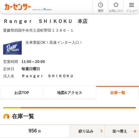
履歴
お気に入り
メニュー
Ｒａｎｇｅｒ ＳＨＩＫＯＫＵ 本店
愛媛県四国中央市土居町野田１３８６－１
全車業販OK！高速インター入口！
営業時間
11:00～20:00
定休日
毎週日曜日
法人名
Ｒａｎｇｅｒ ＳＨＩＫＯＫＵ
お店TOP
地図&アクセス
在庫一覧
在庫一覧
956
絞り込み
並べ替え
台