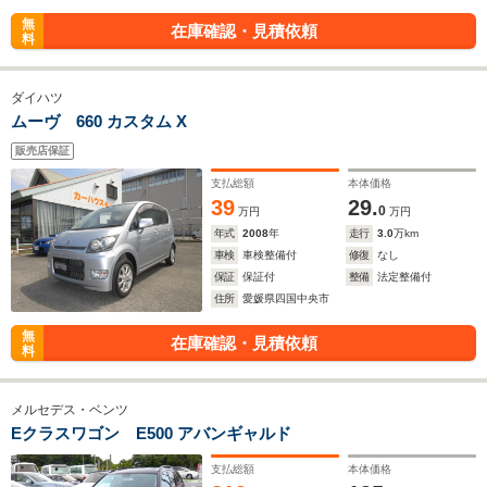
無
在庫確認・見積依頼
料
ダイハツ
ムーヴ 660 カスタム X
販売店保証
支払総額
本体価格
39
29.
0
万円
万円
年式
2008
年
走行
3.0
万km
車検
車検整備付
修復
なし
保証
保証付
整備
法定整備付
住所
愛媛県四国中央市
無
在庫確認・見積依頼
料
メルセデス・ベンツ
Eクラスワゴン E500 アバンギャルド
支払総額
本体価格