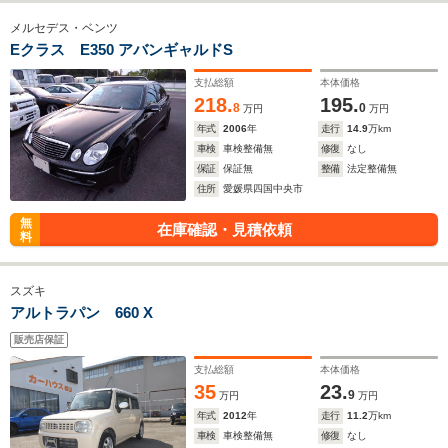
メルセデス・ベンツ
Eクラス E350 アバンギャルドS
支払総額
本体価格
218.
195.
8
0
万円
万円
年式
2006
年
走行
14.9
万km
車検
車検整備無
修復
なし
保証
保証無
整備
法定整備無
住所
愛媛県四国中央市
無
在庫確認・見積依頼
料
スズキ
アルトラパン 660 X
販売店保証
支払総額
本体価格
35
23.
9
万円
万円
年式
2012
年
走行
11.2
万km
車検
車検整備無
修復
なし