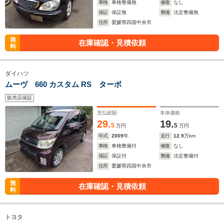
車検
車検整備無
修復
なし
保証
保証無
整備
法定整備無
住所
愛媛県四国中央市
無
在庫確認・見積依頼
料
ダイハツ
ムーヴ 660 カスタム RS ターボ
販売店保証
支払総額
本体価格
29.
19.
5
5
万円
万円
年式
2009
年
走行
12.9
万km
車検
車検整備付
修復
なし
保証
保証付
整備
法定整備付
住所
愛媛県四国中央市
無
在庫確認・見積依頼
料
トヨタ