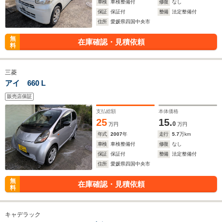
車検
車検整備付
修復
なし
保証
保証付
整備
法定整備付
住所
愛媛県四国中央市
無
在庫確認・見積依頼
料
三菱
アイ 660 L
販売店保証
支払総額
本体価格
25
15.
0
万円
万円
年式
2007
年
走行
5.7
万km
車検
車検整備付
修復
なし
保証
保証付
整備
法定整備付
住所
愛媛県四国中央市
無
在庫確認・見積依頼
料
キャデラック