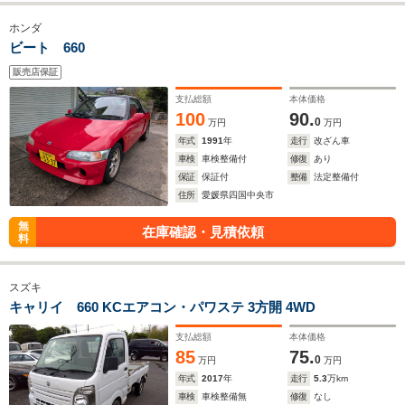
ホンダ
ビート 660
販売店保証
支払総額
本体価格
100
90.
0
万円
万円
年式
1991
年
走行
改ざん車
車検
車検整備付
修復
あり
保証
保証付
整備
法定整備付
住所
愛媛県四国中央市
無
在庫確認・見積依頼
料
スズキ
キャリイ 660 KCエアコン・パワステ 3方開 4WD
支払総額
本体価格
85
75.
0
万円
万円
年式
2017
年
走行
5.3
万km
車検
車検整備無
修復
なし