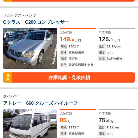
メルセデス・ベンツ
Cクラス C200 コンプレッサー
支払総額
本体価格
149.
125.
4
0
万円
万円
年式
2001
年
走行
11.3
万km
車検
車検整備無
修復
なし
保証
保証無
整備
法定整備無
住所
愛媛県四国中央市
無
在庫確認・見積依頼
料
ダイハツ
アトレー 660 クルーズ ハイルーフ
支払総額
本体価格
85
75.
0
万円
万円
年式
1993
年
走行
8.9
万km
車検
車検整備無
修復
なし