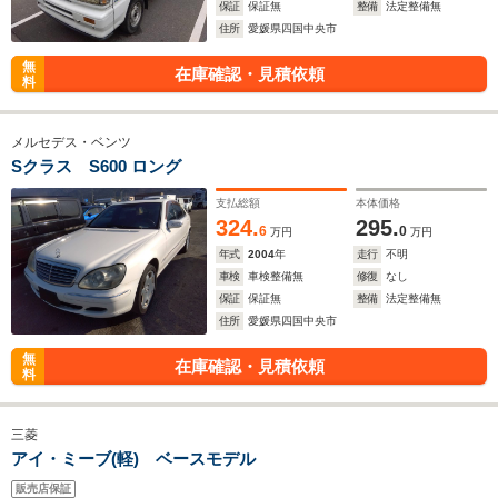
保証
保証無
整備
法定整備無
住所
愛媛県四国中央市
無
在庫確認・見積依頼
料
メルセデス・ベンツ
Sクラス S600 ロング
支払総額
本体価格
324.
295.
6
0
万円
万円
年式
2004
年
走行
不明
車検
車検整備無
修復
なし
保証
保証無
整備
法定整備無
住所
愛媛県四国中央市
無
在庫確認・見積依頼
料
三菱
アイ・ミーブ(軽) ベースモデル
販売店保証