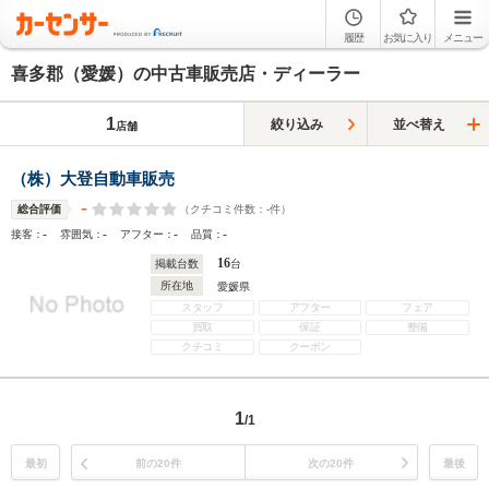
履歴
お気に入り
メニュー
喜多郡（愛媛）の中古車販売店・ディーラー
1
絞り込み
並べ替え
店舗
（株）大登自動車販売
-
（クチコミ件数：
-
件）
総合評価
-
-
-
-
接客：
雰囲気：
アフター：
品質：
16
掲載台数
台
所在地
愛媛県
スタッフ
アフター
フェア
買取
保証
整備
クチコミ
クーポン
1
/1
最初
前の20件
次の20件
最後