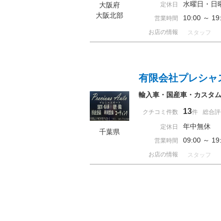
水曜日・日
大阪府
定休日
大阪北部
10:00 ～ 
営業時間
お店の情報
スタッフ
有限会社プレシャ
輸入車・国産車・カスタ
13
クチコミ件数
件
総合評
年中無休
定休日
千葉県
09:00 ～ 
営業時間
お店の情報
スタッフ