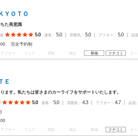
ＫＹＯＴＯ
満ちた美意識
5.0
5.0
|
5.0
|
5.0
|
価
接客：
雰囲気：
アフター：
品
 18:00 完全予約制
アフター
フェア
買取
保証
整備
クチコミ
クー
ＴＥ
あります。私たちは皆さまのカーライフをサポートいたします。
5.0
5.0
|
4.3
|
4.7
|
価
接客：
雰囲気：
アフター：
品質
日
19:00
アフター
フェア
買取
保証
整備
クチコミ
クー