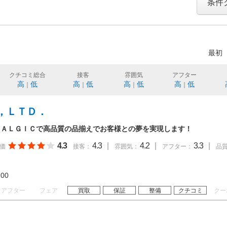
条件
最初
クチコミ総合
接客
雰囲気
アフター
高
低
高
低
高
低
高
低
｜
｜
｜
｜
，ＬＴＤ．
ＴＡＬＧＩＣで高品質の品揃えでお客様との夢を実現します！
4.3
4.3
|
4.2
|
3.3
|
価
接客：
雰囲気：
アフター：
品
19:00
アフター
フェア
買取
保証
整備
クチコミ
クー