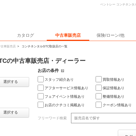
ベントレー コンチネンタ
カタログ
中古車販売店
保険/ローン/他
中古車販売店
>
コンチネンタルGTC取扱店の一覧
TCの中古車販売店・ディーラー
お店の条件
スタッフ紹介あり
買取情報あり
選択する
アフターサービス情報あり
保証情報あり
フェアイベント情報あり
整備情報あり
お店のクチコミ掲載あり
クーポン情報あり
選択する
フリーワード検索