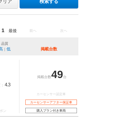
クリア
検索する
1
最後
前へ
次へ
品質
高
低
掲載台数
｜
49
掲載台数
台
4.3
質：
カーセンサー認定車
カーセンサーアフター保証車
ポン
購入プラン付き車両