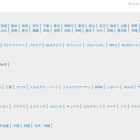
ベント
茨城
栃木
群馬
埼玉
千葉
東京
神奈川
新潟
富山
石川
福井
山梨
長野
山口
徳島
香川
愛媛
高知
福岡
佐賀
長崎
熊本
大分
宮崎
鹿児島
沖縄
Sクラスクーペ
グロリア
GLAクラス
サクシード
ブルーリボン
MR-S
Z4 Mロード
04月
ル
三菱
マツダ
メルセデス・ベンツ
フォルクスワーゲン
BMW
シボレー
ボルボ
ッセイ
プリウス
エスティマ
セルシオ
キューブ
エルグランド
マーチ
ミラ
アル
甲信越
中国
四国
九州・沖縄