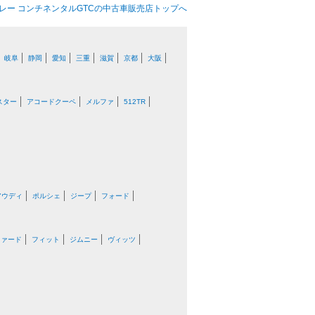
レー コンチネンタルGTCの中古車販売店トップへ
岐阜
静岡
愛知
三重
滋賀
京都
大阪
スター
アコードクーペ
メルファ
512TR
アウディ
ポルシェ
ジープ
フォード
ファード
フィット
ジムニー
ヴィッツ