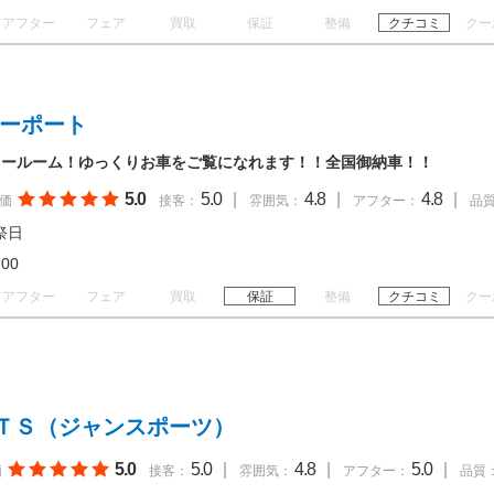
アフター
フェア
買取
保証
整備
クチコミ
クー
カーポート
ョールーム！ゆっくりお車をご覧になれます！！全国御納車！！
5.0
5.0
|
4.8
|
4.8
|
価
接客：
雰囲気：
アフター：
品
祭日
15:00
アフター
フェア
買取
保証
整備
クチコミ
クー
ＴＳ（ジャンスポーツ）
5.0
5.0
|
4.8
|
5.0
|
価
接客：
雰囲気：
アフター：
品質