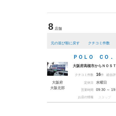
8
店舗
元の並び順に戻す
クチコミ件数
ＰＯＬＯ ＣＯ．
大阪府高槻市からＮＯＳ
16
クチコミ件数
件
総合評
大阪府
水曜日
定休日
大阪北部
09:30 ～ 
営業時間
お店の情報
スタッフ