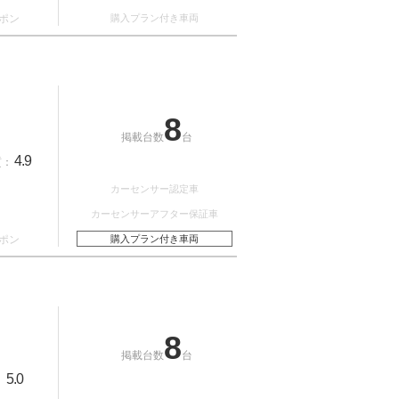
ポン
購入プラン付き車両
8
掲載台数
台
4.9
質：
カーセンサー認定車
カーセンサーアフター保証車
ポン
購入プラン付き車両
8
掲載台数
台
5.0
：