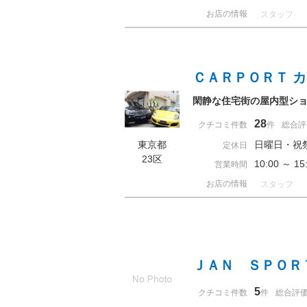
お店の情報
スタッフ
ＣＡＲＰＯＲＴ 
閑静な住宅街の屋内型シ
28
クチコミ件数
件
総合評
東京都
日曜日・祝
定休日
23区
10:00 ～ 
営業時間
お店の情報
スタッフ
ＪＡＮ ＳＰＯＲ
5
クチコミ件数
件
総合評