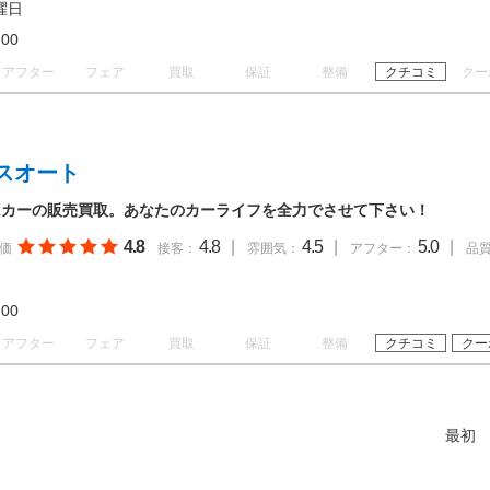
曜日
19:00
アフター
フェア
買取
保証
整備
クチコミ
クー
スオート
ムカーの販売買取。あなたのカーライフを全力でさせて下さい！
4.8
4.8
|
4.5
|
5.0
|
価
接客：
雰囲気：
アフター：
品
19:00
アフター
フェア
買取
保証
整備
クチコミ
クー
最初