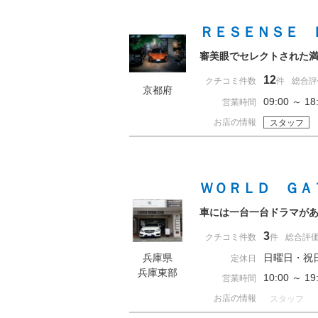
ＲＥＳＥＮＳＥ 
審美眼でセレクトされた
12
クチコミ件数
件
総合評
京都府
09:00 ～
営業時間
お店の情報
スタッフ
ＷＯＲＬＤ ＧＡ
車には一台一台ドラマが
3
クチコミ件数
件
総合評
兵庫県
日曜日・祝
定休日
兵庫東部
10:00 ～ 
営業時間
お店の情報
スタッフ