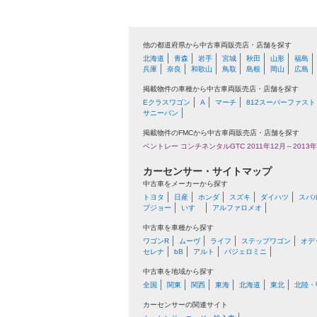
他の都道府県から中古車両販売店・店舗を探す
北海道
青森
岩手
宮城
秋田
山形
福島
兵庫
奈良
和歌山
鳥取
島根
岡山
広島
掲載物件の車種から中古車両販売店・店舗を探す
Eクラスワゴン
A
マーチ
812スーパーファスト
サニーバン
掲載物件のFMCから中古車両販売店・店舗を探す
ベントレー コンチネンタルGTC 2011年12月～2013年
カーセンサー・サイトマップ
中古車をメーカーから探す
トヨタ
日産
ホンダ
スズキ
ダイハツ
スバ
プジョー
いすゞ
アルファロメオ
中古車を車種から探す
ワゴンR
ムーヴ
ライフ
ステップワゴン
オデ
セレナ
bB
アルト
パジェロミニ
中古車を地域から探す
全国
関東
関西
東海
北海道
東北
北陸・
カーセンサーの関連サイト