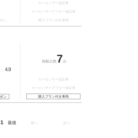
カーセンサー認定車
カーセンサーアフター保証車
ポン
購入プラン付き車両
7
掲載台数
台
4.9
質：
カーセンサー認定車
カーセンサーアフター保証車
ポン
購入プラン付き車両
1
最後
前へ
次へ