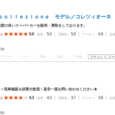
ｃｏｌｌｅｚｉｏｎｅ モデルノコレツィオーネ
した程度の良いスーパーカーを販売・買取をしております。
5.0
5.0
|
5.0
|
4.9
|
価
接客：
雰囲気：
アフター：
品
18:30
アフター
フェア
買取
保証
整備
クチコミ
クー
内！現車確認＆試乗大歓迎！是非一度お問い合わせください★
4.3
4.3
|
3.7
|
3.8
|
価
接客：
雰囲気：
アフター：
品
19:00