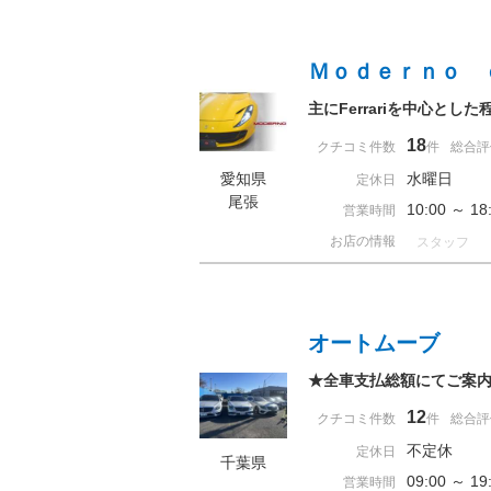
Ｍｏｄｅｒｎｏ 
主にFerrariを中心と
18
クチコミ件数
件
総合評
愛知県
水曜日
定休日
尾張
10:00 ～ 
営業時間
お店の情報
スタッフ
オートムーブ
★全車支払総額にてご案
12
クチコミ件数
件
総合評
不定休
定休日
千葉県
09:00 ～ 
営業時間