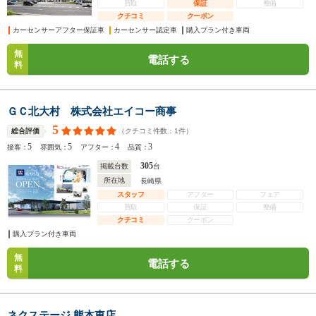
買取
保証
整備
クチコミ
クーポン
カーセンサーアフター保証車
カーセンサー認定車
購入プラン付き車両
無
電話する
料
ＧＣ北大村 株式会社エイコー商事
5
（クチコミ件数：
1
件）
総合評価
5
5
4
3
接客：
雰囲気：
アフター：
品質：
305
掲載台数
台
所在地
長崎県
スタッフ
アフター
フェア
買取
保証
整備
クチコミ
クーポン
購入プラン付き車両
無
電話する
料
ネクステージ 熊本東店