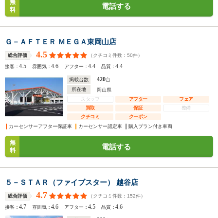
無
電話する
料
Ｇ－ＡＦＴＥＲ ＭＥＧＡ東岡山店
4.5
（クチコミ件数：
50
件）
総合評価
4.5
4.6
4.4
4.4
接客：
雰囲気：
アフター：
品質：
420
掲載台数
台
所在地
岡山県
スタッフ
アフター
フェア
買取
保証
整備
クチコミ
クーポン
カーセンサーアフター保証車
カーセンサー認定車
購入プラン付き車両
無
電話する
料
５－ＳＴＡＲ（ファイブスター） 越谷店
4.7
（クチコミ件数：
152
件）
総合評価
4.7
4.6
4.5
4.6
接客：
雰囲気：
アフター：
品質：