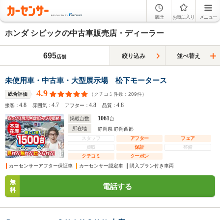
履歴
お気に入り
メニュー
ホンダ シビックの中古車販売店・ディーラー
695
絞り込み
並べ替え
店舗
未使用車・中古車・大型展示場 松下モータース
4.9
（クチコミ件数：
209
件）
総合評価
4.8
4.7
4.8
4.8
接客：
雰囲気：
アフター：
品質：
1061
掲載台数
台
所在地
静岡県 静岡西部
スタッフ
アフター
フェア
買取
保証
整備
クチコミ
クーポン
カーセンサーアフター保証車
カーセンサー認定車
購入プラン付き車両
無
電話する
料