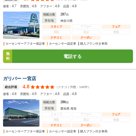
4.7
4.8
4.8
4.8
接客：
雰囲気：
アフター：
品質：
287
掲載台数
台
所在地
神奈川県
スタッフ
アフター
フェア
買取
保証
整備
クチコミ
クーポン
カーセンサーアフター保証車
カーセンサー認定車
購入プラン付き車両
無
電話する
料
ガリバー 一宮店
4.8
（クチコミ件数：
146
件）
総合評価
4.8
4.9
4.8
4.8
接客：
雰囲気：
アフター：
品質：
286
掲載台数
台
所在地
愛知県 尾張
スタッフ
アフター
フェア
買取
保証
整備
クチコミ
クーポン
カーセンサーアフター保証車
カーセンサー認定車
購入プラン付き車両