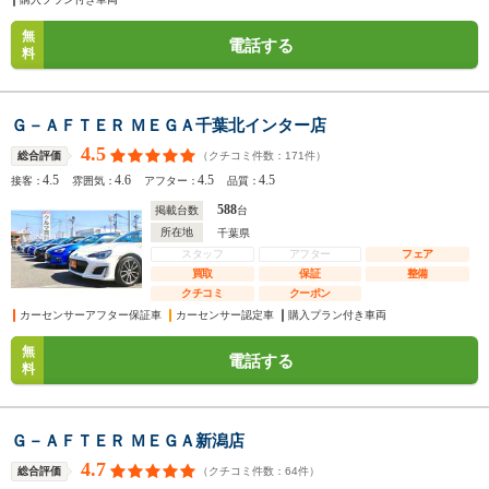
無
電話する
料
Ｇ－ＡＦＴＥＲ ＭＥＧＡ千葉北インター店
4.5
（クチコミ件数：
171
件）
総合評価
4.5
4.6
4.5
4.5
接客：
雰囲気：
アフター：
品質：
588
掲載台数
台
所在地
千葉県
スタッフ
アフター
フェア
買取
保証
整備
クチコミ
クーポン
カーセンサーアフター保証車
カーセンサー認定車
購入プラン付き車両
無
電話する
料
Ｇ－ＡＦＴＥＲ ＭＥＧＡ新潟店
4.7
（クチコミ件数：
64
件）
総合評価