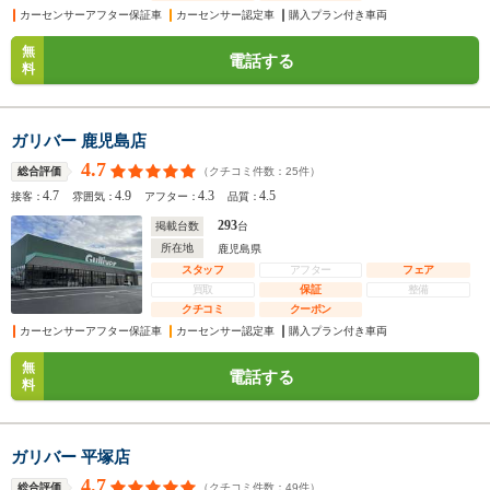
カーセンサーアフター保証車
カーセンサー認定車
購入プラン付き車両
無
電話する
料
ガリバー 鹿児島店
4.7
（クチコミ件数：
25
件）
総合評価
4.7
4.9
4.3
4.5
接客：
雰囲気：
アフター：
品質：
293
掲載台数
台
所在地
鹿児島県
スタッフ
アフター
フェア
買取
保証
整備
クチコミ
クーポン
カーセンサーアフター保証車
カーセンサー認定車
購入プラン付き車両
無
電話する
料
ガリバー 平塚店
4.7
（クチコミ件数：
49
件）
総合評価