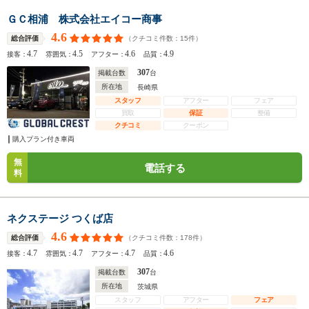
ＧＣ相浦 株式会社エイコー商事
4.6
（クチコミ件数：
15
件）
総合評価
4.7
4.5
4.6
4.9
接客：
雰囲気：
アフター：
品質：
307
掲載台数
台
所在地
長崎県
スタッフ
アフター
フェア
買取
保証
整備
クチコミ
クーポン
購入プラン付き車両
無
電話する
料
ネクステージ つくば店
4.6
（クチコミ件数：
178
件）
総合評価
4.7
4.7
4.7
4.6
接客：
雰囲気：
アフター：
品質：
307
掲載台数
台
所在地
茨城県
スタッフ
アフター
フェア