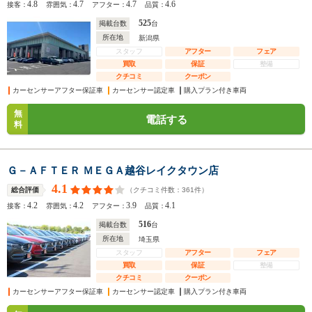
4.8
4.7
4.7
4.6
接客：
雰囲気：
アフター：
品質：
525
掲載台数
台
所在地
新潟県
スタッフ
アフター
フェア
買取
保証
整備
クチコミ
クーポン
カーセンサーアフター保証車
カーセンサー認定車
購入プラン付き車両
無
電話する
料
Ｇ－ＡＦＴＥＲ ＭＥＧＡ越谷レイクタウン店
4.1
（クチコミ件数：
361
件）
総合評価
4.2
4.2
3.9
4.1
接客：
雰囲気：
アフター：
品質：
516
掲載台数
台
所在地
埼玉県
スタッフ
アフター
フェア
買取
保証
整備
クチコミ
クーポン
カーセンサーアフター保証車
カーセンサー認定車
購入プラン付き車両