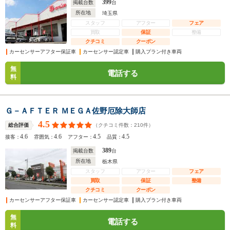
399
掲載台数
台
所在地
埼玉県
スタッフ
アフター
フェア
買取
保証
整備
クチコミ
クーポン
カーセンサーアフター保証車
カーセンサー認定車
購入プラン付き車両
無
電話する
料
Ｇ－ＡＦＴＥＲ ＭＥＧＡ佐野厄除大師店
4.5
（クチコミ件数：
210
件）
総合評価
4.6
4.6
4.5
4.5
接客：
雰囲気：
アフター：
品質：
389
掲載台数
台
所在地
栃木県
スタッフ
アフター
フェア
買取
保証
整備
クチコミ
クーポン
カーセンサーアフター保証車
カーセンサー認定車
購入プラン付き車両
無
電話する
料