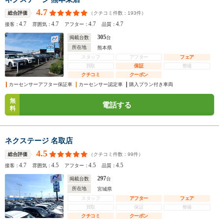
4.7
（クチコミ件数：
193
件）
総合評価
4.7
4.7
4.7
4.7
接客：
雰囲気：
アフター：
品質：
305
掲載台数
台
所在地
熊本県
スタッフ
アフター
フェア
買取
保証
整備
クチコミ
クーポン
カーセンサーアフター保証車
カーセンサー認定車
購入プラン付き車両
無
電話する
料
ネクステージ 名取店
4.5
（クチコミ件数：
99
件）
総合評価
4.7
4.5
4.5
4.5
接客：
雰囲気：
アフター：
品質：
297
掲載台数
台
所在地
宮城県
スタッフ
アフター
フェア
買取
保証
整備
クチコミ
クーポン