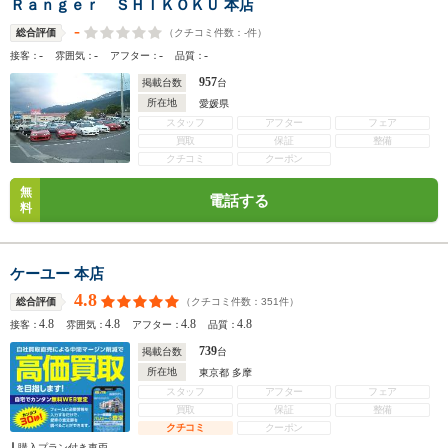
Ｒａｎｇｅｒ ＳＨＩＫＯＫＵ 本店
-
（クチコミ件数：
-
件）
総合評価
-
-
-
-
接客：
雰囲気：
アフター：
品質：
957
掲載台数
台
所在地
愛媛県
スタッフ
アフター
フェア
買取
保証
整備
クチコミ
クーポン
無
電話する
料
ケーユー 本店
4.8
（クチコミ件数：
351
件）
総合評価
4.8
4.8
4.8
4.8
接客：
雰囲気：
アフター：
品質：
739
掲載台数
台
所在地
東京都 多摩
スタッフ
アフター
フェア
買取
保証
整備
クチコミ
クーポン
購入プラン付き車両