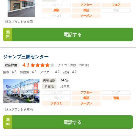
スタッフ
アフター
フェア
買取
保証
整備
クチコミ
クーポン
購入プラン付き車両
無
電話する
料
ジャンプ三郷センター
4.3
（クチコミ件数：
201
件）
総合評価
4.3
4.3
4.2
4.2
接客：
雰囲気：
アフター：
品質：
342
掲載台数
台
所在地
埼玉県
スタッフ
アフター
フェア
買取
保証
整備
クチコミ
クーポン
購入プラン付き車両
無
電話する
料