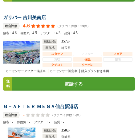
ガリバー 吉川美南店
4.6
（クチコミ件数：
29
件）
総合評価
4.6
4.5
4.3
4.5
接客：
雰囲気：
アフター：
品質：
357
掲載台数
台
所在地
埼玉県
スタッフ
アフター
フェア
買取
保証
整備
クチコミ
クーポン
カーセンサーアフター保証車
カーセンサー認定車
購入プラン付き車両
無
電話する
料
Ｇ－ＡＦＴＥＲ ＭＥＧＡ仙台新港店
-
（クチコミ件数：
-
件）
総合評価
-
-
-
-
接客：
雰囲気：
アフター：
品質：
350
掲載台数
台
所在地
宮城県