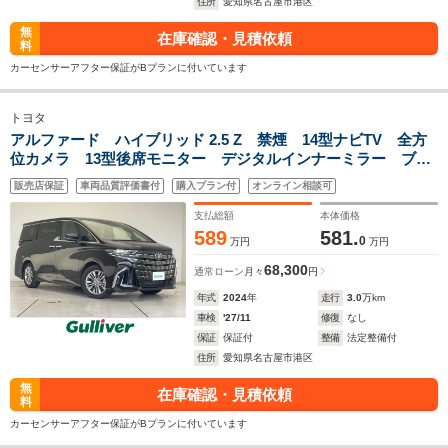
住所
愛知県名古屋市港区
無
在庫確認・見積依頼
料
カーセンサーアフター保証がBプランに付いています
トヨタ
アルファード ハイブリッド 2.5 Z 禁煙 14型ナビTV 全方
位カメラ 13型後席モニター デジタルインナーミラー ブラ
インドスポットモニター パワーバックドア
販売店保証
車両品質評価書付
購入プラン付
オンライン相談可
AC100V1500w 両側パワースライド 衝突軽減ブレーキ ス
マートキー
支払総額
本体価格
589
581.
0
万円
万円
68,300
通常ローン
月々
円
年式
2024
年
走行
3.0
万km
車検
'27/11
修復
なし
保証
保証付
整備
法定整備付
住所
愛知県名古屋市港区
無
在庫確認・見積依頼
料
カーセンサーアフター保証がBプランに付いています