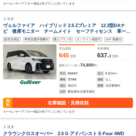
カーセンサーアフター保証がBプランに付いています
トヨタ
ヴェルファイア ハイブリッド 2.5 Zプレミア 12.3型DAナ
ビ 後席モニター チームメイト セーフティセンス 革ーシ
ート シートヒーター ステアリングヒーター Pシート サ
販売店保証
車両品質評価書付
購入プラン付
オンライン相談可
360°画像付
ンルーフ BSM 両側電動 パワーバックドア HUD ワイヤ
レス充電
支払総額
本体価格
645
637.
3
万円
万円
74,800
通常ローン
月々
円
年式
2024
年
走行
3.3
万km
車検
'27/06
修復
なし
保証
保証付
整備
法定整備付
住所
愛知県名古屋市港区
無
在庫確認・見積依頼
料
カーセンサーアフター保証がBプランに付いています
トヨタ
クラウンクロスオーバー 2.5 G アドバンスト E-Four 4WD