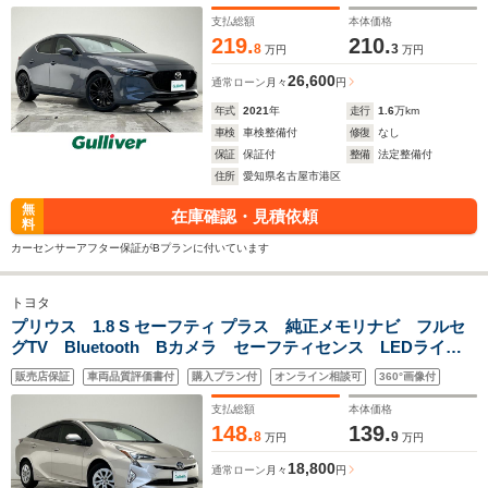
ー パワーシート LED コーナーセンサー レーダークルー
ズ HUD インナーミラー 禁煙
支払総額
本体価格
219.
210.
8
3
万円
万円
26,600
通常ローン
月々
円
年式
2021
年
走行
1.6
万km
車検
車検整備付
修復
なし
保証
保証付
整備
法定整備付
住所
愛知県名古屋市港区
無
在庫確認・見積依頼
料
カーセンサーアフター保証がBプランに付いています
トヨタ
プリウス 1.8 S セーフティ プラス 純正メモリナビ フルセ
グTV Bluetooth Bカメラ セーフティセンス LEDライ
ト オートマチックハイビーム 純正15インチAW コーナー
販売店保証
車両品質評価書付
購入プラン付
オンライン相談可
360°画像付
センサー レーダークルーズ HUD ETC 禁煙
支払総額
本体価格
148.
139.
8
9
万円
万円
18,800
通常ローン
月々
円