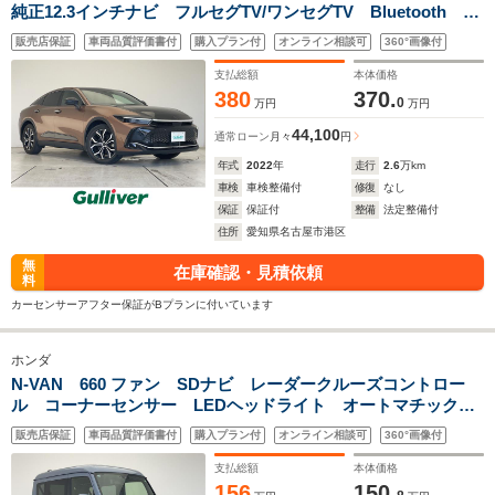
純正12.3インチナビ フルセグTV/ワンセグTV Bluetooth
Apple Car Play/Android Auto パノラミックビューモニ
販売店保証
車両品質評価書付
購入プラン付
オンライン相談可
360°画像付
ター バックカメラ/サイドカメラ セーフティセンス BSM パ
ワーバックドア HUD インナーミラー
支払総額
本体価格
380
370.
0
万円
万円
44,100
通常ローン
月々
円
年式
2022
年
走行
2.6
万km
車検
車検整備付
修復
なし
保証
保証付
整備
法定整備付
住所
愛知県名古屋市港区
無
在庫確認・見積依頼
料
カーセンサーアフター保証がBプランに付いています
ホンダ
N-VAN 660 ファン SDナビ レーダークルーズコントロー
ル コーナーセンサー LEDヘッドライト オートマチックハ
イビーム ETC 衝突軽減システム フルセグ Bluetooth
販売店保証
車両品質評価書付
購入プラン付
オンライン相談可
360°画像付
CD アイドリングストップ スマートキー
支払総額
本体価格
156
150.