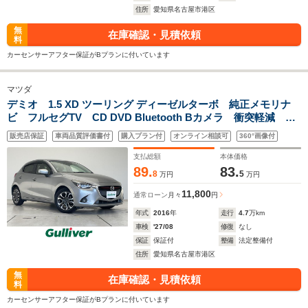
住所
愛知県名古屋市港区
無
在庫確認・見積依頼
料
カーセンサーアフター保証がBプランに付いています
マツダ
デミオ 1.5 XD ツーリング ディーゼルターボ 純正メモリナ
ビ フルセグTV CD DVD Bluetooth Bカメラ 衝突軽減 シ
ートヒーター BSM LEDライト オートマチックハイビー
販売店保証
車両品質評価書付
購入プラン付
オンライン相談可
360°画像付
ム 純正16インチAW クルーズコントロール HUD パドル
シフト ETC 禁煙
支払総額
本体価格
89.
83.
8
5
万円
万円
11,800
通常ローン
月々
円
年式
2016
年
走行
4.7
万km
車検
'27/08
修復
なし
保証
保証付
整備
法定整備付
住所
愛知県名古屋市港区
無
在庫確認・見積依頼
料
カーセンサーアフター保証がBプランに付いています