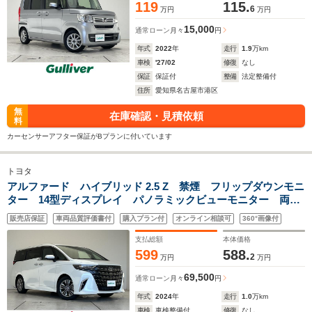
119
115.
6
万円
万円
15,000
通常ローン
月々
円
年式
2022
年
走行
1.9
万km
車検
'27/02
修復
なし
保証
保証付
整備
法定整備付
住所
愛知県名古屋市港区
無
在庫確認・見積依頼
料
カーセンサーアフター保証がBプランに付いています
トヨタ
アルファード ハイブリッド 2.5 Z 禁煙 フリップダウンモニ
ター 14型ディスプレイ パノラミックビューモニター 両側
パワースライド トヨタチームメイト TSS ワイヤレス充
販売店保証
車両品質評価書付
購入プラン付
オンライン相談可
360°画像付
電 シートヒーター デジタルインナーミラー AC100V BSM
支払総額
本体価格
599
588.
2
万円
万円
69,500
通常ローン
月々
円
年式
2024
年
走行
1.0
万km
車検
車検整備付
修復
なし