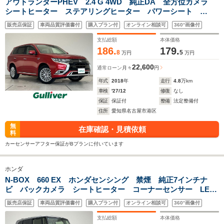
アウトランダーPHEV 2.4 G 4WD 純正DA 全方位カメラ
シートヒーター ステアリングヒーター パワーシート
BSM パワーバックドア LED オートマチックハイビーム
販売店保証
車両品質評価書付
購入プラン付
オンライン相談可
360°画像付
純正18インチAW レーダークルーズ 充電ケーブルあり 禁
煙
支払総額
本体価格
186.
179.
8
5
万円
万円
22,600
通常ローン
月々
円
年式
2018
年
走行
4.8
万km
車検
'27/12
修復
なし
保証
保証付
整備
法定整備付
住所
愛知県名古屋市港区
無
在庫確認・見積依頼
料
カーセンサーアフター保証がBプランに付いています
ホンダ
N-BOX 660 EX ホンダセンシング 禁煙 純正7インチナ
ビ バックカメラ シートヒーター コーナーセンサー LED
ヘッドライト レーダークルーズ パワースライド フルセグ
販売店保証
車両品質評価書付
購入プラン付
オンライン相談可
360°画像付
TV ETC ドラレコ プッシュスタート
支払総額
本体価格