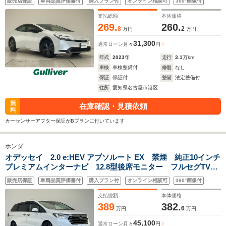
販売店保証
車両品質評価書付
購入プラン付
オンライン相談可
360°画像付
ーズ 衝突軽減ブレーキ レーンキープ LEDライト
支払総額
本体価格
269.
260.
8
2
万円
万円
31,300
通常ローン
月々
円
年式
2023
年
走行
3.1
万km
車検
車検整備付
修復
なし
保証
保証付
整備
法定整備付
住所
愛知県名古屋市港区
無
在庫確認・見積依頼
料
カーセンサーアフター保証がBプランに付いています
ホンダ
オデッセイ 2.0 e:HEV アブソルート EX 禁煙 純正10インチ
プレミアムインターナビ 12.8型後席モニター フルセグTV
BT全方位カメラ パワーバックドア 純正18インチAW 両側
販売店保証
車両品質評価書付
購入プラン付
オンライン相談可
360°画像付
パワースライド スマートキー ホンダセンシング LED ス
マートキー
支払総額
本体価格
389
382.
6
万円
万円
45,100
通常ローン
月々
円