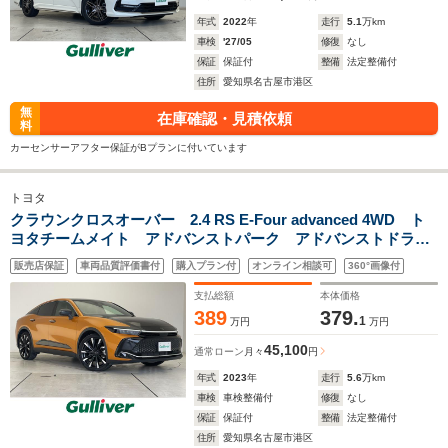
年式
2022
年
走行
5.1
万km
車検
'27/05
修復
なし
保証
保証付
整備
法定整備付
住所
愛知県名古屋市港区
無
在庫確認・見積依頼
料
カーセンサーアフター保証がBプランに付いています
トヨタ
クラウンクロスオーバー 2.4 RS E-Four advanced 4WD ト
ヨタチームメイト アドバンストパーク アドバンストドライ
ブ 純正12.3型ディスプレイオーディオナビ 全方位カメラ
販売店保証
車両品質評価書付
購入プラン付
オンライン相談可
360°画像付
サンルーフ レーダークルーズコントロール シートヒータ
ー エアシート HUD
支払総額
本体価格
389
379.
1
万円
万円
45,100
通常ローン
月々
円
年式
2023
年
走行
5.6
万km
車検
車検整備付
修復
なし
保証
保証付
整備
法定整備付
住所
愛知県名古屋市港区