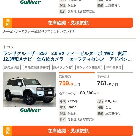
保証
保証付
整備
法定整備付
住所
愛知県名古屋市港区
無
在庫確認・見積依頼
料
カーセンサーアフター保証がBプランに付いています
トヨタ
ランドクルーザー250 2.8 VX ディーゼルターボ 4WD 純正
12.3型DAナビ 全方位カメラ セーフティセンス アドバンス
トドライブ シートヒーター ステアリングヒーター Pーシ
販売店保証
車両品質評価書付
購入プラン付
オンライン相談可
360°画像付
ート パワーバックドア LED JBL レーダークルーズ ワ
イヤレス充電 禁煙
支払総額
本体価格
769.
761.
8
6
万円
万円
89,300
通常ローン
月々
円
年式
2025
年
走行
0.8
万km
車検
'28/05
修復
なし
保証
保証付
整備
法定整備付
住所
愛知県名古屋市港区
無
在庫確認・見積依頼
料