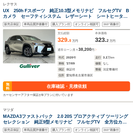
レクサス
UX 250h Fスポーツ 純正10.3型メモリナビ フルセグTV B
カメラ セーフティシステム レザーシート シートヒータ
ー エアシート ステアリングヒーター シートメモリ
販売店保証
車両品質評価書付
購入プラン付
オンライン相談可
360°画像付
BSM パワーバックドア LED HUD 禁煙
支払総額
本体価格
329.
323.
8
2
万円
万円
38,200
通常ローン
月々
円
年式
2020
年
走行
3.2
万km
車検
'27/09
修復
なし
保証
保証付
整備
法定整備付
住所
愛知県名古屋市港区
無
在庫確認・見積依頼
料
カーセンサーアフター保証がBプランに付いています
マツダ
MAZDA3ファストバック 2.0 20S プロアクティブ ツーリング
セレクション 純正9型メモリナビ フルセグTV 全方位カメ
ラ i-ACTIVESENSE シートヒーター ステアリングヒータ
販売店保証
車両品質評価書付
購入プラン付
オンライン相談可
360°画像付