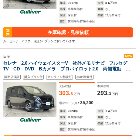
年式
2017
年
走行
5.6
万km
車検
車検整備付
修復
なし
保証
保証付
整備
法定整備付
住所
愛知県名古屋市港区
無
在庫確認・見積依頼
料
カーセンサーアフター保証がBプランに付いています
日産
NEW
セレナ 2.0 ハイウェイスターV 社外メモリナビ フルセグ
TV CD DVD Bカメラ プロパイロット2.0 両側電動 レ
ーダークルーズ パドルシフト BSM リアオートエアコン
販売店保証
購入プラン付
オンライン相談可
360°画像付
ETC スマートキー プッシュスタート 禁煙
支払総額
本体価格
303.
293.
8
3
万円
万円
35,200
通常ローン
月々
円
年式
2023
年
走行
1.4
万km
車検
車検整備付
修復
なし
保証
保証付
整備
法定整備付
住所
愛知県名古屋市港区