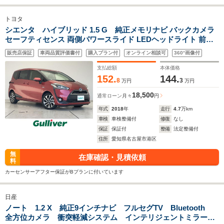
トヨタ
シエンタ ハイブリッド 1.5 G 純正メモリナビ バックカメラ
セーフティセンス 両側パワースライド LEDヘッドライト 前席
シートヒーター 純正16インチAW ETC LEDライト プッシュス
販売店保証
車両品質評価書付
購入プラン付
オンライン相談可
360°画像付
タート スマートキー 衝突軽減ブレーキ レーンキープ
支払総額
本体価格
152.
144.
8
3
万円
万円
18,500
通常ローン
月々
円
年式
2018
年
走行
4.7
万km
車検
車検整備付
修復
なし
保証
保証付
整備
法定整備付
住所
愛知県名古屋市港区
無
在庫確認・見積依頼
料
カーセンサーアフター保証がBプランに付いています
日産
ノート 1.2 X 純正9インチナビ フルセグTV Bluetooth
全方位カメラ 衝突軽減システム インテリジェントミラー