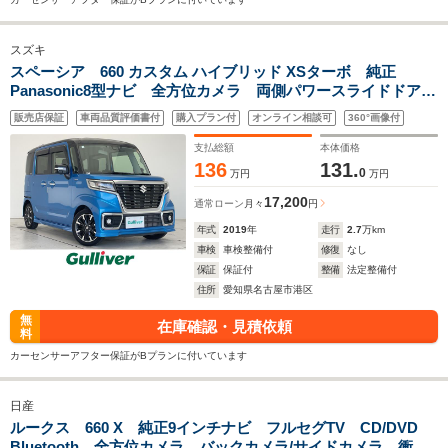
スズキ
スペーシア 660 カスタム ハイブリッド XSターボ 純正
Panasonic8型ナビ 全方位カメラ 両側パワースライドドア
クルーズコントロール シートヒーター バックカメラ ヘッ
販売店保証
車両品質評価書付
購入プラン付
オンライン相談可
360°画像付
ドアップディスプレイ コーナーセンサー パドルシフト ド
ラレコ ETC
支払総額
本体価格
136
131.
0
万円
万円
17,200
通常ローン
月々
円
年式
2019
年
走行
2.7
万km
車検
車検整備付
修復
なし
保証
保証付
整備
法定整備付
住所
愛知県名古屋市港区
無
在庫確認・見積依頼
料
カーセンサーアフター保証がBプランに付いています
日産
ルークス 660 X 純正9インチナビ フルセグTV CD/DVD
Bluetooth 全方位カメラ バックカメラ/サイドカメラ 衝突