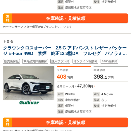
保証
保証付
整備
法定整備付
住所
愛知県名古屋市港区
無
在庫確認・見積依頼
料
カーセンサーアフター保証がBプランに付いています
トヨタ
クラウンクロスオーバー 2.5 G アドバンスト レザー パッケー
ジ E-Four 4WD 禁煙 純正12.3型DA フルセグ パノラミッ
クビューモニター BSM シートヒーター ベンチレーショ
販売店保証
車両品質評価書付
購入プラン付
オンライン相談可
360°画像付
ン 三眼LEDヘッドライト 純正21インチAW レーダークル
ーズ デジタルインナーミラー ドラレコ
支払総額
本体価格
408
398.
1
万円
万円
47,300
通常ローン
月々
円
年式
2023
年
走行
4.5
万km
車検
車検整備付
修復
なし
保証
保証付
整備
法定整備付
住所
愛知県名古屋市港区
無
在庫確認・見積依頼
料
カーセンサーアフター保証がBプランに付いています