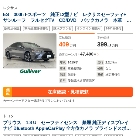
レクサス
ES 300h Fスポーツ 純正12型ナビ レクサスセーフティ+
サンルーフ フルセグTV CD/DVD バックカメラ 本革 シ
ートヒーター/エアシート パワーシート シートメモリ
販売店保証
車両品質評価書付
購入プラン付
オンライン相談可
360°画像付
BSM 三眼LED 純正19インチAW BSM
支払総額
本体価格
409
399.
3
万円
万円
47,400
通常ローン
月々
円
年式
2019
年
走行
2.2
万km
車検
車検整備付
修復
なし
保証
保証付
整備
法定整備付
住所
愛知県名古屋市港区
無
在庫確認・見積依頼
料
カーセンサーアフター保証がBプランに付いています
トヨタ
プリウス 1.8 U セーフティセンス 禁煙 純正ディスプレイ
ナビ Bluetooth AppleCarPlay 全方位カメラ ブラインドスポッ
トモニター スマートキー ステアリングヒーター レーダークル