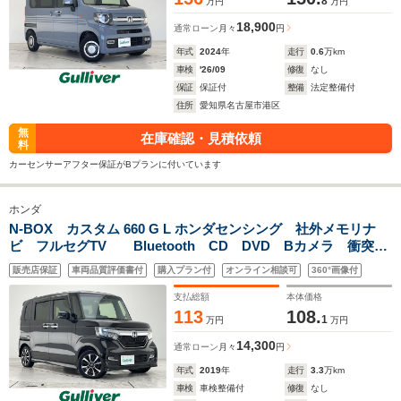
8
万円
万円
18,900
通常ローン
月々
円
年式
2024
年
走行
0.6
万km
車検
'26/09
修復
なし
保証
保証付
整備
法定整備付
住所
愛知県名古屋市港区
無
在庫確認・見積依頼
料
カーセンサーアフター保証がBプランに付いています
ホンダ
N-BOX カスタム 660 G L ホンダセンシング 社外メモリナ
ビ フルセグTV Bluetooth CD DVD Bカメラ 衝突軽
減 ホンダセンシング パワースライドドア LEDライト オ
販売店保証
車両品質評価書付
購入プラン付
オンライン相談可
360°画像付
ートマチックハイビーム 14いんちAW ETC 禁煙
支払総額
本体価格
113
108.
1
万円
万円
14,300
通常ローン
月々
円
年式
2019
年
走行
3.3
万km
車検
車検整備付
修復
なし