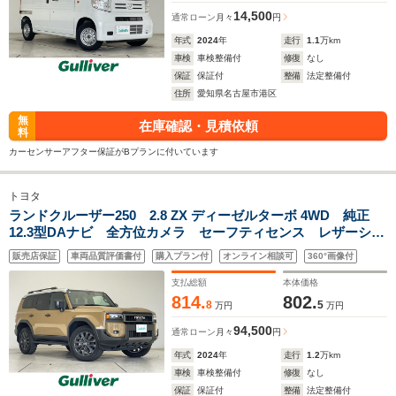
14,500
通常ローン
月々
円
年式
2024
年
走行
1.1
万km
車検
車検整備付
修復
なし
保証
保証付
整備
法定整備付
住所
愛知県名古屋市港区
無
在庫確認・見積依頼
料
カーセンサーアフター保証がBプランに付いています
トヨタ
ランドクルーザー250 2.8 ZX ディーゼルターボ 4WD 純正
12.3型DAナビ 全方位カメラ セーフティセンス レザーシー
ト シートヒーター エアシート シートメモリ サンルー
販売店保証
車両品質評価書付
購入プラン付
オンライン相談可
360°画像付
フ BSM 三眼LED ルーフレール レーダークルーズ
HUD インナーミラー
支払総額
本体価格
814.
802.
8
5
万円
万円
94,500
通常ローン
月々
円
年式
2024
年
走行
1.2
万km
車検
車検整備付
修復
なし
保証
保証付
整備
法定整備付