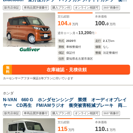
軽減ブレーキ 快適パックA 両側パワースライド/パワースラ
販売店保証
車両品質評価書付
購入プラン付
オンライン相談可
360°画像付
イド 社外アルミホイール
支払総額
本体価格
104.
100.
8
0
万円
万円
13,200
通常ローン
月々
円
年式
2020
年
走行
2.1
万km
車検
車検整備付
修復
なし
保証
保証付
整備
法定整備付
住所
愛知県名古屋市港区
無
在庫確認・見積依頼
料
カーセンサーアフター保証がBプランに付いています
ホンダ
N-VAN 660 G ホンダセンシング 禁煙 オーディオプレイ
ヤー CD再生 FM/AMラジオ 衝突被害軽減ブレーキ 両側
スライドドア オートハイビーム レーダークルーズコントロ
販売店保証
車両品質評価書付
購入プラン付
オンライン相談可
360°画像付
ール ステアリングスイッチ
支払総額
本体価格
115
110.
1
万円
万円