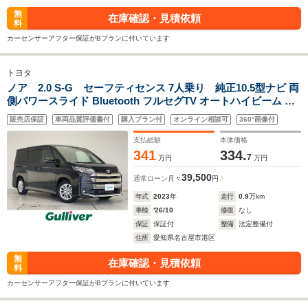
無
在庫確認・見積依頼
料
カーセンサーアフター保証がBプランに付いています
トヨタ
ノア 2.0 S-G セーフティセンス 7人乗り 純正10.5型ナビ 両
側パワースライド Bluetooth フルセグTV オートハイビーム レ
ーダークルーズ シートヒーター バックカメラ AppleCarPlay プ
販売店保証
車両品質評価書付
購入プラン付
オンライン相談可
360°画像付
リクラッシュセーフティ レーンキープ LED
支払総額
本体価格
341
334.
7
万円
万円
39,500
通常ローン
月々
円
年式
2023
年
走行
0.9
万km
車検
'26/10
修復
なし
保証
保証付
整備
法定整備付
住所
愛知県名古屋市港区
無
在庫確認・見積依頼
料
カーセンサーアフター保証がBプランに付いています