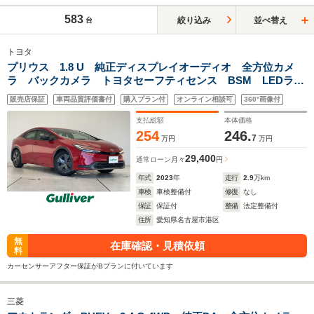
583
絞り込み
並べ替え
台
トヨタ
プリウス 1.8 U 純正ディスプレイオーディオ 全方位カメ
ラ バックカメラ トヨタセーフティセンス BSM LEDライ
ト オートマチック レーダークルーズ ETC2.0 ドライブレ
販売店保証
車両品質評価書付
購入プラン付
オンライン相談可
360°画像付
コーダー ステアリングスイッチ 禁煙
支払総額
本体価格
254
246.
7
万円
万円
29,400
通常ローン
月々
円
年式
2023
年
走行
2.9
万km
車検
車検整備付
修復
なし
保証
保証付
整備
法定整備付
住所
愛知県名古屋市港区
無
在庫確認・見積依頼
料
カーセンサーアフター保証がBプランに付いています
三菱