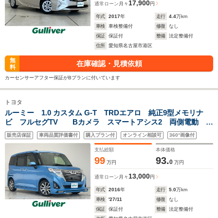
17,900
通常ローン
月々
円
年式
2017
年
走行
4.4
万km
車検
車検整備付
修復
なし
保証
保証付
整備
法定整備付
住所
愛知県名古屋市港区
無
在庫確認・見積依頼
料
カーセンサーアフター保証がBプランに付いています
トヨタ
ルーミー 1.0 カスタム G-T TRDエアロ 純正9型メモリナ
ビ フルセグTV Bカメラ スマートアシス2 両側電動
LEDライト オートライト 純正15インチAW クルーズコン
販売店保証
車両品質評価書付
購入プラン付
オンライン相談可
360°画像付
トロール ETC ドライブレコーダー スマートキー プッシ
ュスタート
支払総額
本体価格
99
93.
0
万円
万円
13,000
通常ローン
月々
円
年式
2016
年
走行
5.0
万km
車検
'27/11
修復
なし
保証
保証付
整備
法定整備付