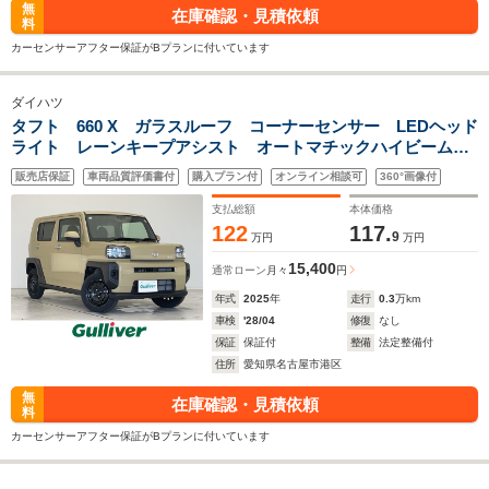
無
在庫確認・見積依頼
料
カーセンサーアフター保証がBプランに付いています
ダイハツ
タフト 660 X ガラスルーフ コーナーセンサー LEDヘッド
ライト レーンキープアシスト オートマチックハイビーム
衝突軽減システム プッシュスタート スマートキー ステア
販売店保証
車両品質評価書付
購入プラン付
オンライン相談可
360°画像付
リングスイッチ アイドリングストップ
支払総額
本体価格
122
117.
9
万円
万円
15,400
通常ローン
月々
円
年式
2025
年
走行
0.3
万km
車検
'28/04
修復
なし
保証
保証付
整備
法定整備付
住所
愛知県名古屋市港区
無
在庫確認・見積依頼
料
カーセンサーアフター保証がBプランに付いています