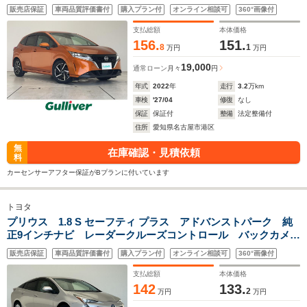
ワイヤレス充電機 ブラインドスポットモニター オートライ
販売店保証
車両品質評価書付
購入プラン付
オンライン相談可
360°画像付
ト 前後コーナーセンー ETC2.0 四眼LEDライト
支払総額
本体価格
156.
151.
8
1
万円
万円
19,000
通常ローン
月々
円
年式
2022
年
走行
3.2
万km
車検
'27/04
修復
なし
保証
保証付
整備
法定整備付
住所
愛知県名古屋市港区
無
在庫確認・見積依頼
料
カーセンサーアフター保証がBプランに付いています
トヨタ
プリウス 1.8 S セーフティ プラス アドバンストパーク 純
正9インチナビ レーダークルーズコントロール バックカメ
ラ HUD コーナーセンサー ETC2.0 LEDヘッドライト レ
販売店保証
車両品質評価書付
購入プラン付
オンライン相談可
360°画像付
ーンキープ オートハイビーム 衝突軽減 フルセグ
支払総額
本体価格
142
133.
2
万円
万円