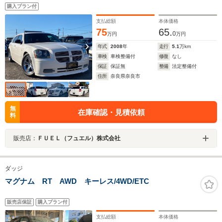
ト スペアキー有り 法定車検点検整備付き 修復歴なし
購入プラン付
支払総額
本体価格
75
65.
0
万円
万円
年式
2008
年
走行
5.1
万km
車検
車検整備付
修復
なし
保証
保証無
整備
法定整備付
住所
奈良県奈良市
無
在庫確認・見積依頼
料
販売店：
ＦＵＥＬ（フュエル）株式会社
ダッジ
マグナム RT AWD キーレス/4WD/ETC
販売店保証
購入プラン付
支払総額
本体価格