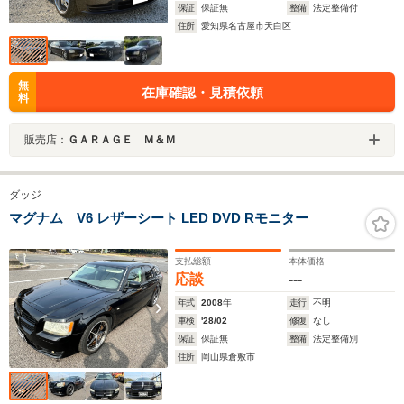
保証
保証無
整備
法定整備付
住所
愛知県名古屋市天白区
無
在庫確認・見積依頼
料
販売店：
ＧＡＲＡＧＥ Ｍ＆Ｍ
ダッジ
マグナム V6 レザーシート LED DVD Rモニター
支払総額
本体価格
応談
---
年式
2008
年
走行
不明
車検
'28/02
修復
なし
保証
保証無
整備
法定整備別
住所
岡山県倉敷市