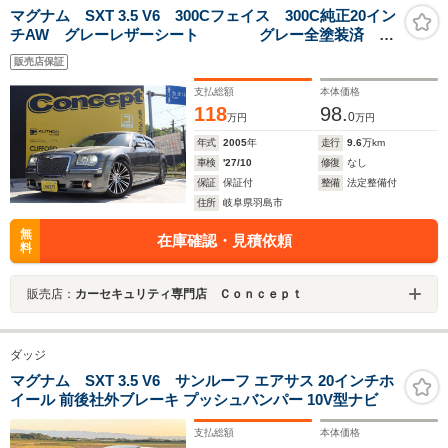
マグナム SXT 3.5 V6 300Cフェイス 300C純正20イン
チAW グレーレザーシート グレー全塗装済 サ
ンルーフ シートヒーター パナフルセグナビTV バ
販売店保証
ックカメラ ETC W出しマフラー デジタルインナ
ーミラー
支払総額
本体価格
118
98.
0
万円
万円
年式
2005
年
走行
9.6
万km
車検
'27/10
修復
なし
保証
保証付
整備
法定整備付
住所
岐阜県羽島市
無
在庫確認・見積依頼
料
販売店：
カーセキュリティ専門店 Ｃｏｎｃｅｐｔ
ダッジ
マグナム SXT 3.5 V6 サンルーフ エアサス 20インチホ
イール 前後社外ブレーキ プッシュバンパー 10V型ナビ
支払総額
本体価格