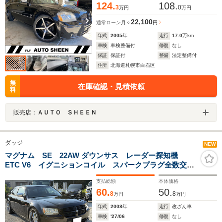
124.
108.
3
0
万円
万円
22,100
通常ローン
月々
円
年式
2005
年
走行
17.0
万km
車検
車検整備付
修復
なし
保証
保証付
整備
法定整備付
住所
北海道札幌市白石区
無
在庫確認・見積依頼
料
販売店：
ＡＵＴＯ ＳＨＥＥＮ
ダッジ
NEW
マグナム SE 22AW ダウンサス レーダー探知機
ETC V6 イグニションコイル スパークプラグ全数交換
渡し エアコンメンテ済み
支払総額
本体価格
60.
50.
8
8
万円
万円
年式
2008
年
走行
改ざん車
車検
'27/06
修復
なし