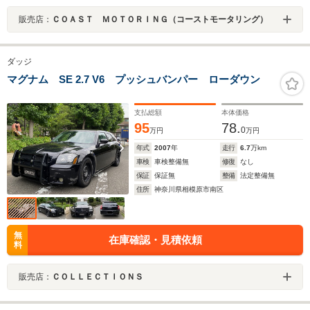
販売店：
ＣＯＡＳＴ ＭＯＴＯＲＩＮＧ（コーストモータリング）
ダッジ
マグナム SE 2.7 V6 プッシュバンパー ローダウン
支払総額
本体価格
95
78.
0
万円
万円
年式
2007
年
走行
6.7
万km
車検
車検整備無
修復
なし
保証
保証無
整備
法定整備無
住所
神奈川県相模原市南区
無
在庫確認・見積依頼
料
販売店：
ＣＯＬＬＥＣＴＩＯＮＳ