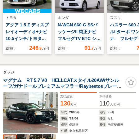
トヨタ
ホンダ
スズキ
アクア 1.5 Z ディスプ
N-WGN 660 G SSパ
ハスラー 660
レイオーディオ+ナビ
ッケージII 純正ナビ
ルIIターボ ワ
10.5インチ/トヨタセ
フルセグTV ETC シー
ナ- フルセグ
ーフティセンス/パノ
トヒーターCD再生
リーナビ DV
246
91
総額：
.9
万円
総額：
.7
万円
総額：
ラミックビューモニタ
生 ミュージ
ー/車線逸脱防止支援
イヤー接続可
システム/ヘッドラン
ヒーター バ
ダッジ
プ LED/Bluetooth接
ラ 衝突被害
続/ETC
テム ETC H
マグナム RT 5.7 V8 HELLCATスタイル20AW/サンル
ーフ/ガナドールプレミアムマフラー/Raybestosブレーキ
ドライト ア
ローター/社外車高調/地デジTV付き社外ナビ/RT専用グレ
グストップ 
支払総額
本体価格
ーレザーシート/シートヒーター/
ート
130
110.
0
万円
万円
年式
2005
年
走行
不明
車検
'27/06
修復
なし
保証
保証無
整備
法定整備無
住所
東京都品川区