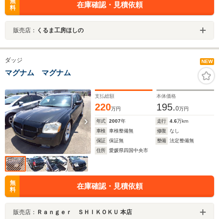
無
在庫確認・見積依頼
料
販売店：
くるま工房ほしの
ダッジ
NEW
マグナム マグナム
支払総額
本体価格
220
195.
0
万円
万円
年式
2007
年
走行
4.6
万km
車検
車検整備無
修復
なし
保証
保証無
整備
法定整備無
住所
愛媛県四国中央市
無
在庫確認・見積依頼
料
販売店：
Ｒａｎｇｅｒ ＳＨＩＫＯＫＵ 本店