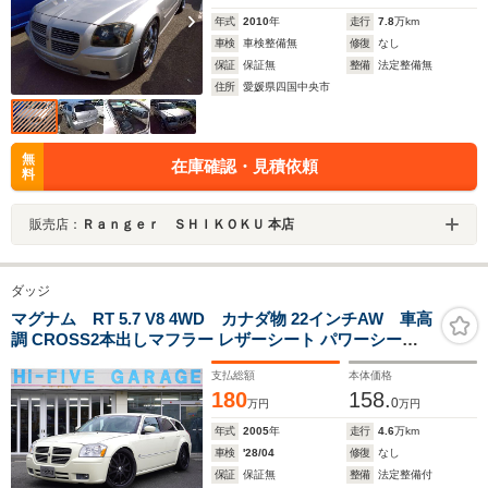
年式
2010
年
走行
7.8
万km
車検
車検整備無
修復
なし
保証
保証無
整備
法定整備無
住所
愛媛県四国中央市
無
在庫確認・見積依頼
料
販売店：
Ｒａｎｇｅｒ ＳＨＩＫＯＫＵ 本店
ダッジ
マグナム RT 5.7 V8 4WD カナダ物 22インチAW 車高
調 CROSS2本出しマフラー レザーシート パワーシート
シートヒーター サンルーフ パナソニック有機ELナビ
支払総額
本体価格
180
158.
0
万円
万円
年式
2005
年
走行
4.6
万km
車検
'28/04
修復
なし
保証
保証無
整備
法定整備付