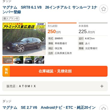
ダッジ
マグナム SRT8 6.1 V8 26インチアルミ サンルーフ 1ナ
ンバー登録
購入プラン付
支払総額
本体価格
250
225.
0
万円
万円
年式
2005
年
走行
6.8
万km
車検
車検整備付
修復
あり
保証
保証無
整備
法定整備付
住所
広島県東広島市
無
在庫確認・見積依頼
料
販売店：
ＡＴＯＭＩＸ
ダッジ
マグナム SE 2.7 V6 Androidナビ・ETC・純正20イン