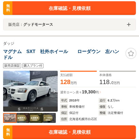
無
在庫確認・見積依頼
料
販売店：
グッドモータース
ダッジ
マグナム SXT 社外ホイール ローダウン 左ハン
ドル
販売店保証
購入プラン付
支払総額
本体価格
128
118.
0
万円
万円
19,300
通常ローン
月々
円
年式
2010
年
走行
6.2
万km
車検
車検整備付
修復
なし
保証
保証付
整備
法定整備付
住所
北海道札幌市白石区
無
在庫確認・見積依頼
料