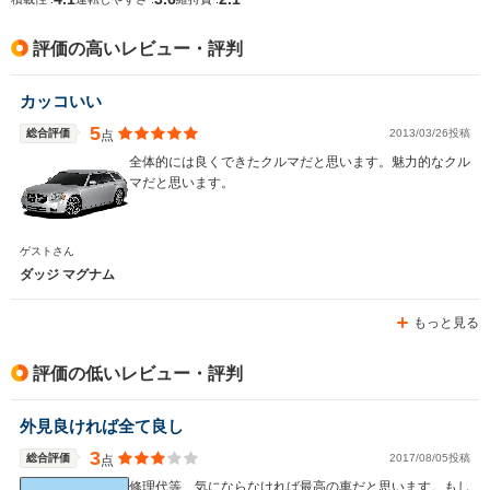
全長
全長
(全長x全幅x全高)
5m
4.9m
4.
評価の高いレビュー・評判
カッコいい
ホイールベース
ホイールベース
ホイー
-m
-m
5
総合評価
2013/03/26投稿
点
全体的には良くできたクルマだと思います。魅力的なクル
マだと思います。
WLTCモード
-
-
-
ゲストさん
燃費
ダッジ マグナム
もっと見る
排気量
3518～5654cc
2735cc
1998cc
評価の低いレビュー・評判
駆動方式
FR
FF
FF
外見良ければ全て良し
3
総合評価
2017/08/05投稿
点
修理代等、気にならなければ最高の車だと思います。もし