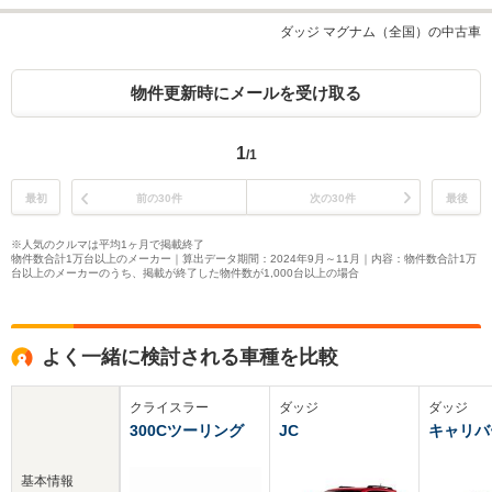
ダッジ マグナム（全国）の中古車
物件更新時にメールを受け取る
1
/1
最初
前の30件
次の30件
最後
※人気のクルマは平均1ヶ月で掲載終了
物件数合計1万台以上のメーカー｜算出データ期間：2024年9月～11月｜内容：物件数合計1万
台以上のメーカーのうち、掲載が終了した物件数が1,000台以上の場合
よく一緒に検討される車種を比較
クライスラー
ダッジ
ダッジ
300Cツーリング
JC
キャリバ
基本情報