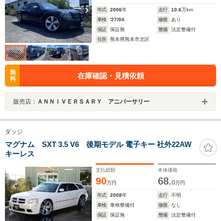
年式
2006
年
走行
10.6
万km
車検
'27/04
修復
あり
保証
保証無
整備
法定整備付
住所
熊本県熊本市北区
無
在庫確認・見積依頼
料
販売店：
ＡＮＮＩＶＥＲＳＡＲＹ アニバーサリー
ダッジ
マグナム SXT 3.5 V6 後期モデル 電子キー 社外22AW
キーレス
支払総額
本体価格
90
68.
0
万円
万円
年式
2008
年
走行
不明
車検
車検整備付
修復
なし
保証
保証無
整備
法定整備付