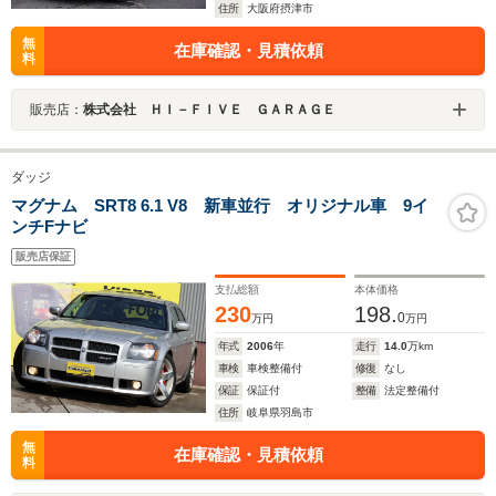
住所
大阪府摂津市
無
在庫確認・見積依頼
料
販売店：
株式会社 ＨＩ－ＦＩＶＥ ＧＡＲＡＧＥ
ダッジ
マグナム SRT8 6.1 V8 新車並行 オリジナル車 9イ
ンチFナビ
販売店保証
支払総額
本体価格
230
198.
0
万円
万円
年式
2006
年
走行
14.0
万km
車検
車検整備付
修復
なし
保証
保証付
整備
法定整備付
住所
岐阜県羽島市
無
在庫確認・見積依頼
料