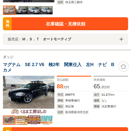
住所
埼玉県三郷市
無
在庫確認・見積依頼
料
販売店：
Ｍ．Ｓ．Ｔ オートモーティブ
ダッジ
マグナム SE 2.7 V6 検2年 関東仕入 左H ナビ B
カメ
支払総額
本体価格
88
65.
0
万円
万円
年式
2007
年
走行
11.2
万km
車検
車検整備付
修復
なし
保証
保証無
整備
法定整備付
住所
新潟県新潟市北区