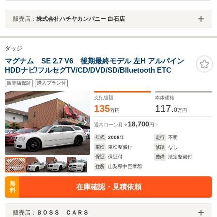
販売店：
株式会社ハチヤカンパニー 白石店
ダッジ
マグナム SE 2.7 V6 後期最終モデル 左H アルパイン
HDDナビ/フルセグTV/CD/DVD/SD/Blluetooth ETC
販売店保証
購入プラン付
支払総額
本体価格
135
117.
0
万円
万円
18,700
通常ローン
月々
円
年式
2008
年
走行
不明
車検
車検整備付
修復
なし
保証
保証付
整備
法定整備付
住所
山梨県中巨摩郡
無
在庫確認・見積依頼
料
販売店：
ＢＯＳＳ ＣＡＲＳ