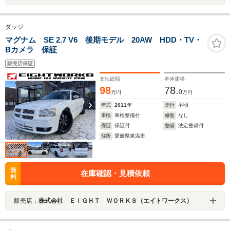
ダッジ
マグナム SE 2.7 V6 後期モデル 20AW HDD・TV・
Bカメラ 保証
販売店保証
支払総額
本体価格
98
78.
0
万円
万円
年式
2011
年
走行
不明
車検
車検整備付
修復
なし
保証
保証付
整備
法定整備付
住所
愛媛県東温市
無
在庫確認・見積依頼
料
販売店：
株式会社 ＥＩＧＨＴ ＷＯＲＫＳ（エイトワークス）