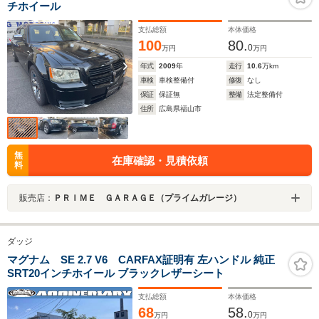
チホイール
支払総額
本体価格
100
80.
0
万円
万円
年式
2009
年
走行
10.6
万km
車検
車検整備付
修復
なし
保証
保証無
整備
法定整備付
住所
広島県福山市
無
在庫確認・見積依頼
料
販売店：
ＰＲＩＭＥ ＧＡＲＡＧＥ（プライムガレージ）
ダッジ
マグナム SE 2.7 V6 CARFAX証明有 左ハンドル 純正
SRT20インチホイール ブラックレザーシート
支払総額
本体価格
68
58.
0
万円
万円