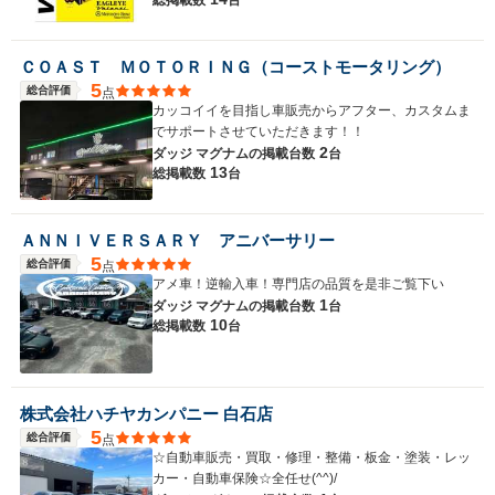
ＣＯＡＳＴ ＭＯＴＯＲＩＮＧ（コーストモータリング）
5
総合評価
点
カッコイイを目指し車販売からアフター、カスタムま
でサポートさせていただきます！！
2
ダッジ マグナムの
掲載台数
台
13
総掲載数
台
ＡＮＮＩＶＥＲＳＡＲＹ アニバーサリー
5
総合評価
点
アメ車！逆輸入車！専門店の品質を是非ご覧下い
1
ダッジ マグナムの
掲載台数
台
10
総掲載数
台
株式会社ハチヤカンパニー 白石店
5
総合評価
点
☆自動車販売・買取・修理・整備・板金・塗装・レッ
カー・自動車保険☆全任せ(^^)/