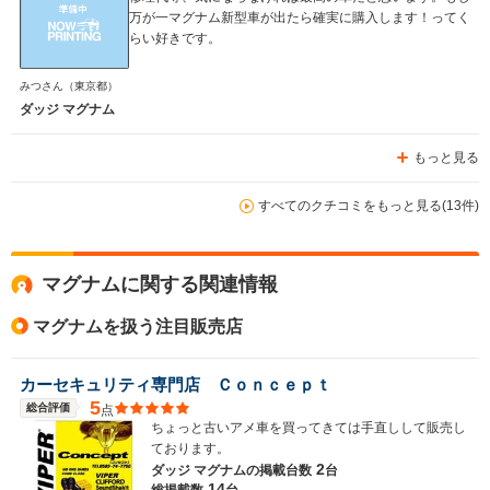
万が一マグナム新型車が出たら確実に購入します！ってく
らい好きです。
みつさん
（東京都）
ダッジ マグナム
もっと見る
すべてのクチコミをもっと見る(13件)
マグナムに関する関連情報
マグナムを扱う注目販売店
カーセキュリティ専門店 Ｃｏｎｃｅｐｔ
5
総合評価
点
ちょっと古いアメ車を買ってきては手直しして販売し
ております。
2
ダッジ マグナムの
掲載台数
台
14
総掲載数
台