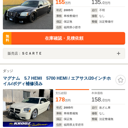
155
135.
0
万円
万円
年式
2005
年
走行
不明
車検
車検整備付
修復
なし
保証
保証無
整備
法定整備付
住所
福岡県小郡市
無
在庫確認・見積依頼
料
販売店：
ＳＣＡＲＴＥ
ダッジ
マグナム 5.7 HEMI 5700 HEMI / エアサス/20インチホ
イル/ボディ補修済み
支払総額
本体価格
178
158.
0
万円
万円
年式
2005
年
走行
改ざん車
車検
車検整備無
修復
なし
保証
保証無
整備
法定整備無
住所
福岡県太宰府市