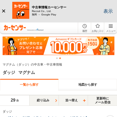
中古車情報カーセンサー
表示
Recruit Co., Ltd.
無料 － Google Play
履歴
お気に入り
メニュー
マグナム（ダッジ）の中古車・中古車情報
ダッジ マグナム
一覧から探す
地図から探す
更新時に
29
絞り込み
並べ替え
台
メール受信
ダッジ