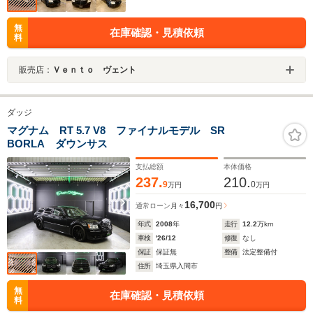
無
在庫確認・見積依頼
料
販売店：
Ｖｅｎｔｏ ヴェント
ダッジ
マグナム RT 5.7 V8 ファイナルモデル SR
BORLA ダウンサス
支払総額
本体価格
237.
210.
9
0
万円
万円
16,700
通常ローン
月々
円
年式
2008
年
走行
12.2
万km
車検
'26/12
修復
なし
保証
保証無
整備
法定整備付
住所
埼玉県入間市
無
在庫確認・見積依頼
料