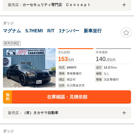
販売店：
カーセキュリティ専門店 Ｃｏｎｃｅｐｔ
ダッジ
マグナム 5.7HEMI R/T 1ナンバー 新車並行
販売店保証
支払総額
本体価格
153
140.
0
万円
万円
年式
2005
年
走行
12.0
万km
車検
車検整備付
修復
なし
保証
保証付
整備
法定整備付
住所
石川県金沢市
無
在庫確認・見積依頼
料
販売店：
（有）タカヤマ自動車
ダッジ