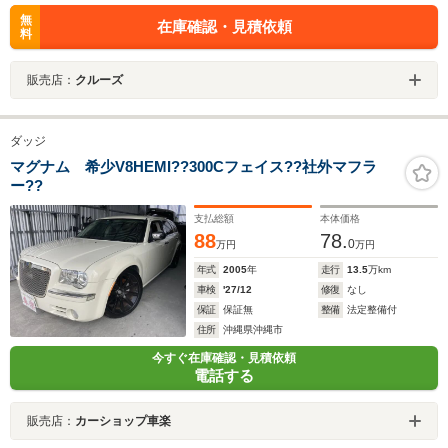
無
在庫確認・見積依頼
料
販売店：
クルーズ
ダッジ
マグナム 希少V8HEMI??300Cフェイス??社外マフラ
ー??
支払総額
本体価格
88
78.
0
万円
万円
年式
2005
年
走行
13.5
万km
車検
'27/12
修復
なし
保証
保証無
整備
法定整備付
住所
沖縄県沖縄市
今すぐ在庫確認・見積依頼
電話する
販売店：
カーショップ車楽