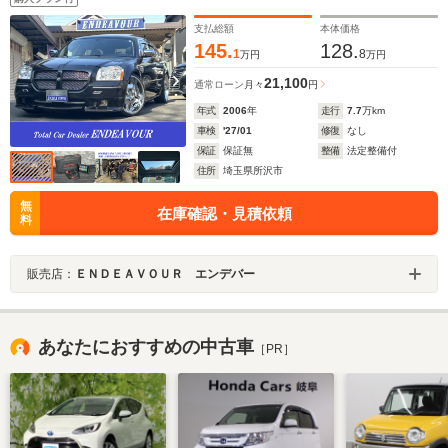
支払総額
本体価格
145.
128.
1
8
万円
万円
21,100
通常ローン
月々
円
年式
2006
年
走行
7.7
万km
車検
'27/01
修復
なし
保証
保証無
整備
法定整備付
住所
埼玉県所沢市
無
在庫確認・見積依頼
料
販売店：
ＥＮＤＥＡＶＯＵＲ エンデバー
あなたにおすすめの中古車
［PR］