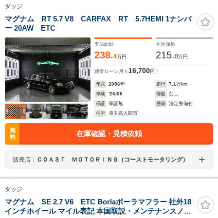
ダッジ
マグナム RT 5.7 V8 CARFAX RT 5.7HEMI 1ナンバ
ー 20AW ETC
支払総額
本体価格
238.
215.
4
0
万円
万円
16,700
通常ローン
月々
円
年式
2006
年
走行
7.1
万km
車検
'26/08
修復
なし
保証
保証無
整備
法定整備付
住所
埼玉県入間市
無
在庫確認・見積依頼
料
販売店：
ＣＯＡＳＴ ＭＯＴＯＲＩＮＧ（コーストモータリング）
ダッジ
マグナム SE 2.7 V6 ETC Borlaボーラマフラー 社外18
インチホイール マイル表記 本国取説・メンテナンスノー