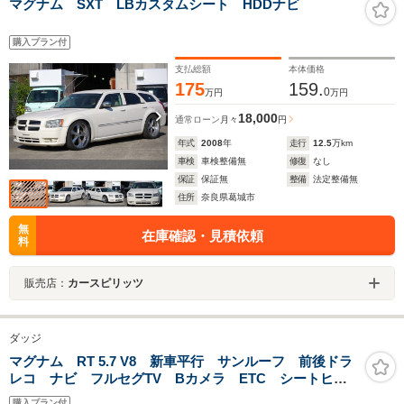
マグナム SXT LBカスタムシート HDDナビ
購入プラン付
支払総額
本体価格
175
159.
0
万円
万円
18,000
通常ローン
月々
円
年式
2008
年
走行
12.5
万km
車検
車検整備無
修復
なし
保証
保証無
整備
法定整備無
住所
奈良県葛城市
無
在庫確認・見積依頼
料
販売店：
カースピリッツ
ダッジ
マグナム RT 5.7 V8 新車平行 サンルーフ 前後ドラ
レコ ナビ フルセグTV Bカメラ ETC シートヒー
ター 禁煙 管理ユーザー様買取車
購入プラン付