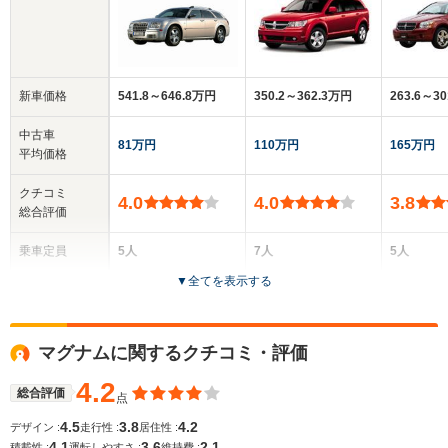
新車価格
541.8～646.8万円
350.2～362.3万円
263.6～3
中古車
81万円
110万円
165万円
平均価格
クチコミ
4.0
4.0
3.8
総合評価
乗車定員
5人
7人
5人
▼
全てを表示する
ドア数
5ドア
5ドア
5ドア
全高
全高
全
マグナムに関するクチコミ・評価
1.49m
1.72m
1.
4.2
総合評価
点
4.5
3.8
4.2
デザイン :
走行性 :
居住性 :
全幅
全幅
全
サイズ
4.1
3.6
2.1
1.9m
1.88m
1
積載性 :
運転しやすさ :
維持費 :