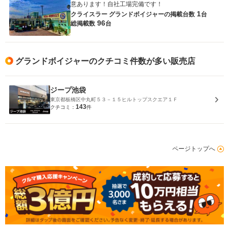
意あります！自社工場完備です！
1
クライスラー グランドボイジャーの
掲載台数
台
96
総掲載数
台
グランドボイジャーのクチコミ件数が多い販売店
ジープ池袋
東京都板橋区中丸町５３－１５ヒルトップスクエア１Ｆ
143
クチコミ：
件
ページトップへ