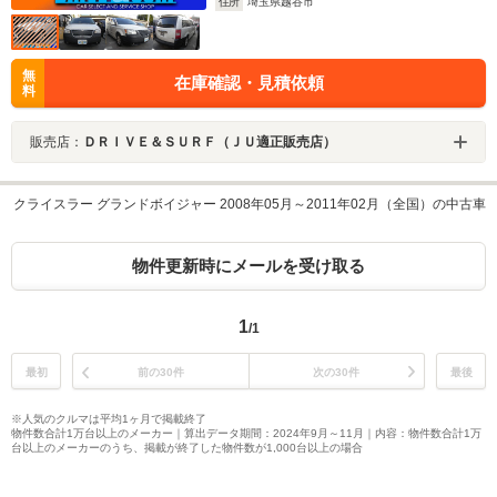
住所
埼玉県越谷市
無
在庫確認・見積依頼
料
販売店：
ＤＲＩＶＥ＆ＳＵＲＦ（ＪＵ適正販売店）
クライスラー グランドボイジャー 2008年05月～2011年02月（全国）の中古車
物件更新時にメールを受け取る
1
/1
最初
前の30件
次の30件
最後
※人気のクルマは平均1ヶ月で掲載終了
物件数合計1万台以上のメーカー｜算出データ期間：2024年9月～11月｜内容：物件数合計1万
台以上のメーカーのうち、掲載が終了した物件数が1,000台以上の場合