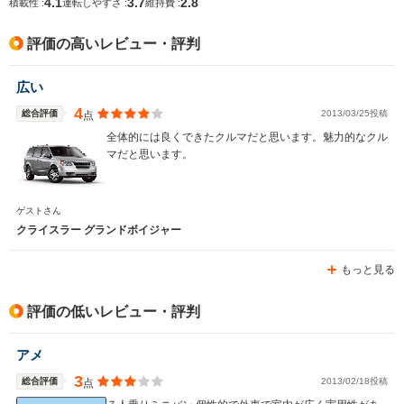
4.1
3.7
2.8
排気量
2735cc
3564cc
1998cc
積載性 :
運転しやすさ :
維持費 :
駆動方式
FF
FF、4WD
FF
評価の高いレビュー・評判
広い
4
総合評価
2013/03/25投稿
点
全体的には良くできたクルマだと思います。魅力的なクル
マだと思います。
ゲストさん
クライスラー グランドボイジャー
もっと見る
評価の低いレビュー・評判
アメ
3
総合評価
2013/02/18投稿
点