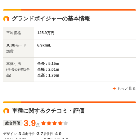
全高
全高
全
1.72m
1.79m～1.84m
1.
グランドボイジャーの基本情報
平均価格
125.9万円
全幅
全幅
全
サイズ
1.88m
1.99m
1
全長
全長
JC08モード
6.9km/L
(全長x全幅x全高)
4.9m
5.21m
4.
燃費
車体寸法
全長：5.15m
(全長x全幅x全
全幅：2.01m
ホイールベース
ホイールベース
ホイー
高)
全高：1.76m
-m
-m
もっと見る
WLTCモード
車種に関するクチコミ・評価
-
-
-
燃費
3.9
総合評価
点
3.4
3.7
4.0
デザイン :
走行性 :
居住性 :