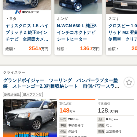
トヨタ
ホンダ
スズキ
ヤリスクロス 1.5 ハイ
N-WGN 660 L 純正8
クロスビー 1.
ブリッド Z 純正8イン
インチコネクトナビ
リッド MZ 登
チナビ 全周囲カメ
シートヒーター
使用車 クリ
ラ セーフティセン
ソナー オー
254
136
2
総額：
.9
万円
総額：
.3
万円
総額：
ス レーダークルー
ズコントロー
ズ 禁煙車 2トーン
ンアシスト 
カラー パワーバック
軽減システム
クライスラー
ドア ハーフレザーシ
ライト LED
ート シートヒータ
ンプ アルミ
グランドボイジャー ツーリング バンパーラプター塗
装 ストーンゴー2.3列目収納シート 両側パワースライ
ー クリアランスソナ
ル スマート
ドドア パワーバックドア オートクルーズ ダブルエ
ー スマートキー
イドリングス
販売店保証
購入プラン付
アコン 後席フリップダウンモニター ナビ バックカ
LEDヘッド
電動格納ミラ
メラ DVD ETC
支払総額
本体価格
148
128.
0
万円
万円
年式
2009
年
走行
6.8
万km
車検
車検整備付
修復
なし
保証
保証付
整備
法定整備付