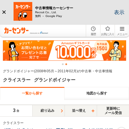
中古車情報カーセンサー
表示
Recruit Co., Ltd.
無料 － Google Play
履歴
お気に入り
メニュー
グランドボイジャー(2008年05月～2011年02月)の中古車・中古車情報
クライスラー グランドボイジャー
一覧から探す
地図から探す
更新時に
3
絞り込み
並べ替え
台
メール受信
クライスラー