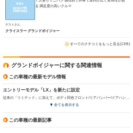
７人乗りミニバン 個性的で外車で室内が広く実用性があ
る 満足度の高いクルマ
ゲストさん
クライスラー グランドボイジャー
すべてのクチコミをもっと見る(13件)
グランドボイジャーに関する関連情報
この車種の最新モデル情報
エントリーモデル「LX」を新たに設定
従来の「リミテッド」に加えて、ボディ同色フロント/リアバンパー/ドアハンドルやファブリックシートなど、装備の一部を変更したエントリーモデル「LX」が設定された。またリミテッドもオートヘッドライトの採用や室内の装飾が向上。新たに両グレードともにエコランプが採用された。（2010.6）
全てを表示する
この車種の最新記事