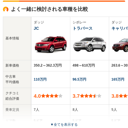
よく一緒に検討される車種を比較
ダッジ
シボレー
ダッジ
JC
トラバース
キャリバ
基本情報
新車価格
350.2～362.3万円
498～610万円
263.6～3
中古車
110万円
96.5万円
165万円
平均価格
クチコミ
4.0
3.7
3.8
総合評価
乗車定員
7人
8人
5人
ドア数
5ドア
5ドア
5ドア
▼
全てを表示する