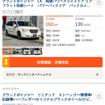
グランドボイジャー LX 両側パワースライドドア リア
フラット収納シート パワーバックドア バックカメ
ラ 社外18インチAW 車検9年4月29日 純正ナビゲー
オンライン相談可
ションワンセグTV リモコンキーパワースライドスイッ
チ付
支払総額
本体価格
152
139.
0
万円
万円
年式
2010
年
走行
8.0
万km
車検
'27/04
修復
なし
保証
保証無
整備
法定整備付
住所
神奈川県横浜市都筑区
無
在庫確認・見積依頼
料
販売店：
モッズインターナショナル
クライスラー
グランドボイジャー リミテッド ストーンゴー/禁煙車/
記録簿/ハーフレザー/オリジナルブラックホイール/ナビ地
デジ/Bluetooth/サイドカメラ/HID/ETC/キーレス/スペア