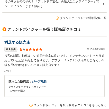
冬の寒さも何のその！ 「アウトドア宴会」の達人にはクライスラー グラ
ンドボイジャーがよく似合う
グランドボイジャーの最新記事一覧
グランドボイジャーを扱う販売店クチコミ
満足する販売店
5
総合評価
2015/04/13投稿
点
接客の対応、納車までの対応が非常に良いです。 メンテナンスもしっかり対
応していただき満足しております。 アフターメンテナンスも申し分なく、今
後も長いお付き合いの出来る販売店です！
ゲスト
購入した販売店：
ジープ池袋
クライスラー グランドボイジャー
（2015/04購入）
グランドボイジャーを扱う販売店クチコミをもっと見る