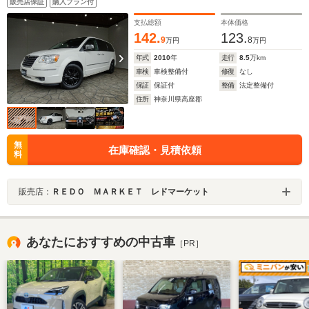
販売店保証
購入プラン付
キー/クルコン/シートヒーター/パドルシフト/パワーゲー
ト/両側パワースライド/
支払総額
本体価格
142.
123.
9
8
万円
万円
年式
2010
年
走行
8.5
万km
車検
車検整備付
修復
なし
保証
保証付
整備
法定整備付
住所
神奈川県高座郡
無
在庫確認・見積依頼
料
販売店：
ＲＥＤＯ ＭＡＲＫＥＴ レドマーケット
あなたにおすすめの中古車
［PR］