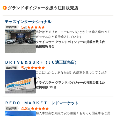
グランドボイジャーを扱う注目販売店
モッズインターナショナル
5
総合評価
点
当社はアメリカ・ヨーロッパなどから逆輸入車のＮＥ
Ｗモデルなど並行輸入しています
1
クライスラー グランドボイジャーの
掲載台数
台
8
総掲載数
台
ＤＲＩＶＥ＆ＳＵＲＦ（ＪＵ適正販売店）
5
総合評価
点
ここにしかないあなただけの愛車を見つけてくださ
い。
1
クライスラー グランドボイジャーの
掲載台数
台
19
総掲載数
台
ＲＥＤＯ ＭＡＲＫＥＴ レドマーケット
4.8
総合評価
点
輸入車豊富な知識で安心整備！もちろん国産車もご用