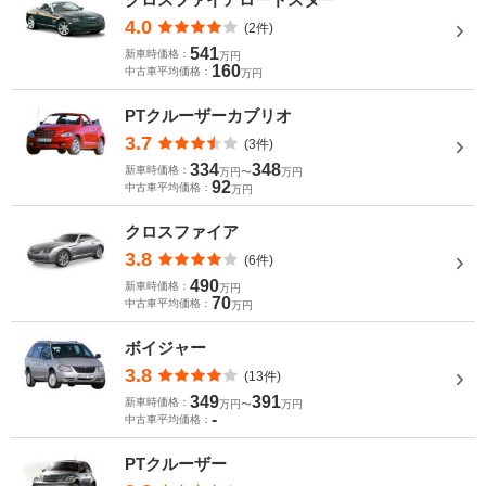
4.0
(2件)
541
新車時価格：
万円
160
中古車平均価格：
万円
PTクルーザーカブリオ
3.7
(3件)
334
348
新車時価格：
万円〜
万円
92
中古車平均価格：
万円
クロスファイア
3.8
(6件)
490
新車時価格：
万円
70
中古車平均価格：
万円
ボイジャー
3.8
(13件)
349
391
新車時価格：
万円〜
万円
-
中古車平均価格：
PTクルーザー