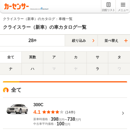
比較リスト
メニュー
クライスラー（新車）のカタログ：車種一覧
クライスラー（新車）の車カタログ一覧
28
絞り込み
並べ替え
件
全て
英数
ア
カ
サ
タ
ナ
ハ
マ
ヤ
ラ
ワ
全て
300C
4.1
(14件)
398
738
新車時価格：
万円〜
万円
100
中古車平均価格：
万円