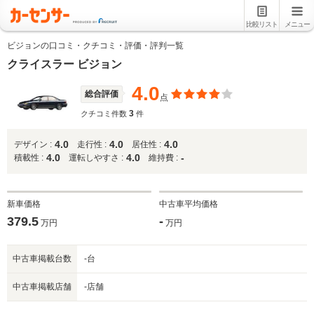
比較リスト
メニュー
ビジョンの口コミ・クチコミ・評価・評判一覧
クライスラー ビジョン
4.0
総合評価
点
3
クチコミ件数
件
4.0
4.0
4.0
デザイン :
走行性 :
居住性 :
4.0
4.0
-
積載性 :
運転しやすさ :
維持費 :
新車価格
中古車平均価格
379.5
-
万円
万円
中古車掲載台数
-台
中古車掲載店舗
-店舗