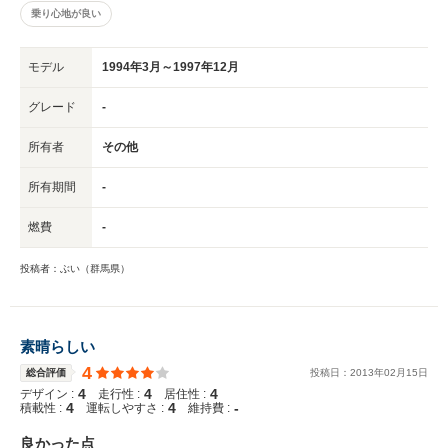
乗り心地が良い
モデル
1994年3月～1997年12月
グレード
-
所有者
その他
所有期間
-
燃費
-
投稿者：ぶい（群馬県）
素晴らしい
4
総合評価
投稿日：
2013
年
02
月
15
日
4
4
4
デザイン :
走行性 :
居住性 :
4
4
-
積載性 :
運転しやすさ :
維持費 :
良かった点