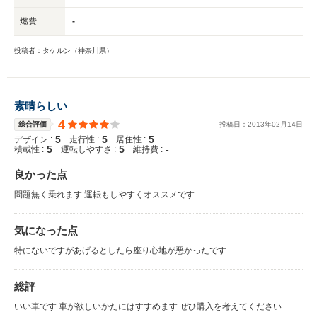
燃費
-
投稿者：タケルン（神奈川県）
素晴らしい
4
総合評価
投稿日：
2013
年
02
月
14
日
5
5
5
デザイン :
走行性 :
居住性 :
5
5
-
積載性 :
運転しやすさ :
維持費 :
良かった点
問題無く乗れます 運転もしやすくオススメです
気になった点
特にないですがあげるとしたら座り心地が悪かったです
総評
いい車です 車が欲しいかたにはすすめます ぜひ購入を考えてください