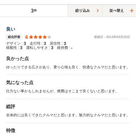
3
絞り込み
並べ替え
件
良い
4
総合評価
投稿日：
2013
年
03
月
26
日
3
3
3
デザイン :
走行性 :
居住性 :
3
3
-
積載性 :
運転しやすさ :
維持費 :
良かった点
ゆったりできる広さがあり、乗り心地も良く、快適なクルマだと思います。
気になった点
仕方ない事かもしれませんが、燃費はそこまで良くないと思います。
総評
全体的には良くできたクルマだと思います。魅力的なクルマだと思います。
特徴