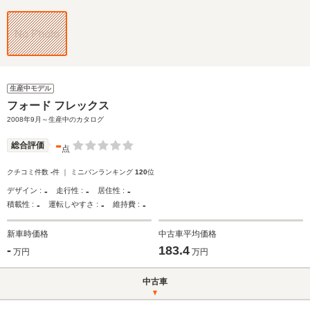
生産中モデル
フォード フレックス
2008年9月～生産中のカタログ
-
総合評価
点
クチコミ件数
-
件 ｜ ミニバンランキング
120
位
-
-
-
デザイン :
走行性 :
居住性 :
-
-
-
積載性 :
運転しやすさ :
維持費 :
新車時価格
中古車平均価格
-
183.4
万円
万円
中古車