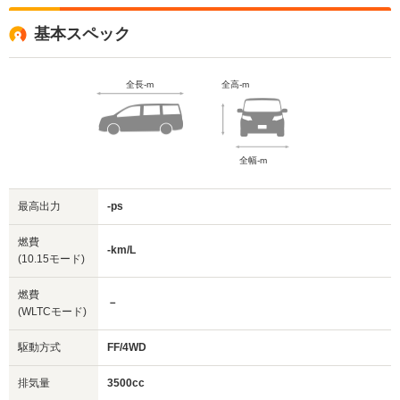
基本スペック
全長-m
全高-m
全幅-m
最高出力
-ps
燃費
-km/L
(10.15モード)
燃費
－
(WLTCモード)
駆動方式
FF/4WD
排気量
3500cc