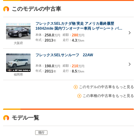
このモデルの中古車
フレックスSELカナダ物 実走 アメリカ最終履歴
16042mile 国内ワンオーナー車両 レザーシート パワ
ーシート サイバーナビ LEDヘッドライト
本体：
258.0
総額：
280
万円
万円
年式：
2013
走行：
4.3
年
万km
大阪府
フレックスSELサンルーフ 22AW
本体：
198.0
総額：
210
万円
万円
年式：
2011
走行：
8.5
年
万km
福岡県
このモデルの中古車をもっと見る
この車種の中古車をもっと見る
モデル一覧
現行