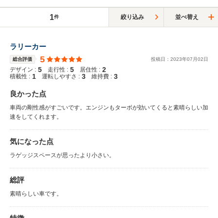
1
絞り込み
並べ替え
件
ラリーカー
5
総合評価
投稿日：
2023
年
07
月
02
日
5
5
2
デザイン :
走行性 :
居住性 :
1
3
3
積載性 :
運転しやすさ :
維持費 :
良かった点
車両の剛性感がすごいです。エンジンもターボが効いてくると素晴らしい加
速をしてくれます。
気になった点
ラゲッジスペースが思ったより小さい。
総評
素晴らしい車です。