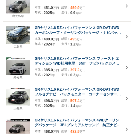
本体：
451.0
総額：
459.9
万円
万円
年式：
2025
走行：
0.9
年
万km
鹿児島県
GRヤリス1.6 RZ ハイ パフォーマンス GR-DAT 4WD
カーボンルーフ・クーリングパッケージ・ナビパッケ
ージ・GRフロアマット・ドライブレコーダー
本体：
489.0
総額：
495
万円
万円
年式：
2024
走行：
1.2
年
万km
広島県
GRヤリス1.6 RZ ハイ パフォーマンス ファースト エ
ディション4WD社用車歴 6MT ナビ/バックカメ
ラ ディスプレイオーディオ
本体：
385.0
総額：
397.2
万円
万円
年式：
2021
走行：
0.2
年
万km
愛知県
GRヤリス1.6 RZ ハイ パフォーマンス GR-DAT 4WD
フルセグナビ バックモニター コーナーセンサー
LEDヘッドライト ETC ブラインドスポットモニタ
本体：
498.3
総額：
507.4
万円
万円
ー
年式：
2025
走行：
1.4
年
万km
大分県
GRヤリス1.6 RZ ハイ パフォーマンス 4WDクーリン
グパッケージ JBLプレミアムサウンド 純正ナビ
バックモニター
本体：
468.0
総額：
482.9
万円
万円