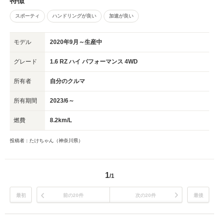
特徴
スポーティ
ハンドリングが良い
加速が良い
モデル
2020年9月～生産中
グレード
1.6 RZ ハイ パフォーマンス 4WD
所有者
自分のクルマ
所有期間
2023/6～
燃費
8.2km/L
投稿者：たけちゃん（神奈川県）
1
/1
最初
前の20件
次の20件
最後