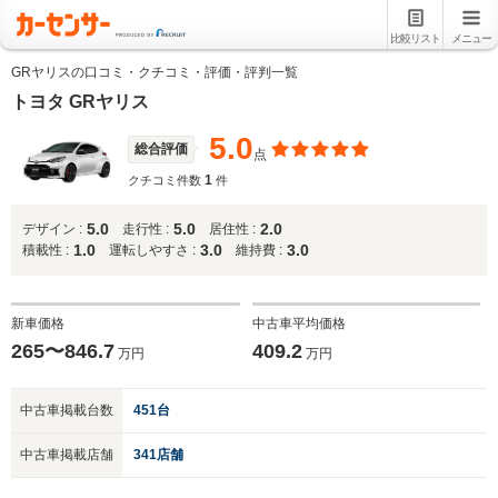
比較リスト
メニュー
GRヤリスの口コミ・クチコミ・評価・評判一覧
トヨタ GRヤリス
5.0
総合評価
点
1
クチコミ件数
件
5.0
5.0
2.0
デザイン :
走行性 :
居住性 :
1.0
3.0
3.0
積載性 :
運転しやすさ :
維持費 :
新車価格
中古車平均価格
265〜846.7
409.2
万円
万円
中古車掲載台数
451台
中古車掲載店舗
341店舗