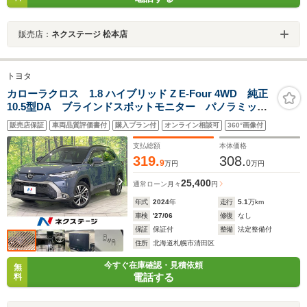
販売店：
ネクステージ 松本店
トヨタ
カローラクロス 1.8 ハイブリッド Z E-Four 4WD 純正
10.5型DA ブラインドスポットモニター パノラミック
ビューモニター トヨタセーフティセンス レーダーク
販売店保証
車両品質評価書付
購入プラン付
オンライン相談可
360°画像付
ルーズ 禁煙車 電動リアゲート パワーシート ドラ
レコ コーナーセンサー
支払総額
本体価格
319.
308.
9
0
万円
万円
25,400
通常ローン
月々
円
年式
2024
年
走行
5.1
万km
車検
'27/06
修復
なし
保証
保証付
整備
法定整備付
住所
北海道札幌市清田区
今すぐ在庫確認・見積依頼
無
電話する
料