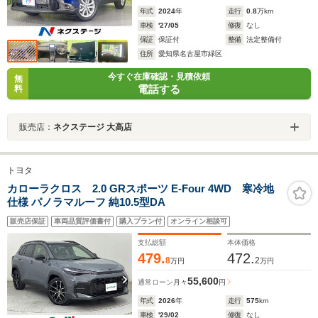
年式
2024
年
走行
0.8
万km
車検
'27/05
修復
なし
保証
保証付
整備
法定整備付
住所
愛知県名古屋市緑区
今すぐ在庫確認・見積依頼
無
電話する
料
販売店：
ネクステージ 大高店
トヨタ
カローラクロス 2.0 GRスポーツ E-Four 4WD 寒冷地
仕様 パノラマルーフ 純10.5型DA
販売店保証
車両品質評価書付
購入プラン付
オンライン相談可
支払総額
本体価格
479.
472.
8
2
万円
万円
55,600
通常ローン
月々
円
年式
2026
年
走行
575
km
車検
'29/02
修復
なし