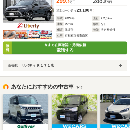
299.
288.
9
8
万円
万円
23,100
通常ローン
月々
円
年式
2024
年
走行
2.2
万km
車検
'27/05
修復
なし
保証
保証付
整備
法定整備付
住所
京都府京都市南区
今すぐ在庫確認・見積依頼
無
電話する
料
販売店：
リバティ Ｒ１７１店
あなたにおすすめの中古車
［PR］