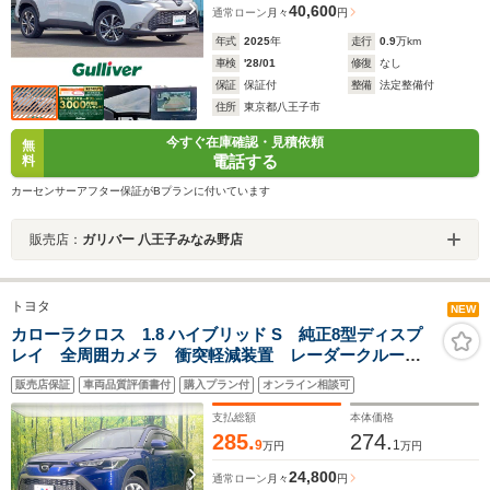
40,600
通常ローン
月々
円
年式
2025
年
走行
0.9
万km
車検
'28/01
修復
なし
保証
保証付
整備
法定整備付
住所
東京都八王子市
今すぐ在庫確認・見積依頼
無
電話する
料
カーセンサーアフター保証がBプランに付いています
販売店：
ガリバー 八王子みなみ野店
トヨタ
NEW
カローラクロス 1.8 ハイブリッド S 純正8型ディスプ
レイ 全周囲カメラ 衝突軽減装置 レーダークルー
ズ 禁煙車 ドラレコ コーナーセンサー スマートキ
販売店保証
車両品質評価書付
購入プラン付
オンライン相談可
ー LEDヘッド ETC2.0 純正17インチアルミ オート
ハイビーム 車線逸脱警報
支払総額
本体価格
285.
274.
9
1
万円
万円
24,800
通常ローン
月々
円