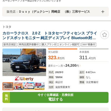
カーセンサーアフター保証がBプランに付いています
販売店：
Ｄｕｘｙ（デュクシー）岡崎店 （株）三和サービス
トヨタ
カローラクロス 2.0 Z トヨタセーフティセンス ブライ
ンドスポットモニター 純正ディスプレイ Bluetooth対応
パノラミックビューモニター ETC2.0 アダプティブクルー
販売店保証
車両品質評価書付
購入プラン付
オンライン相談可
360°画像付
ズコントロール パワーバックドア LEDヘッドライト 純正
アルミホイール
支払総額
本体価格
323.
311.
9
4
万円
万円
24,200
通常ローン
月々
円
年式
2025
年
走行
0.8
万km
車検
'28/04
修復
なし
保証
保証付
整備
法定整備付
住所
滋賀県栗東市
今すぐ在庫確認・見積依頼
無
電話する
料