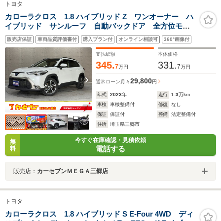
トヨタ
カローラクロス 1.8 ハイブリッド Z ワンオーナー ハ
イブリッド サンルーフ 自動バックドア 全方位モニ
ター 純正メモリーナビ Bluetooth接続可 USB接続
販売店保証
車両品質評価書付
購入プラン付
オンライン相談可
360°画像付
可 シートヒーター ETC2.0搭載 純正アルミホイー
ル BSM クルーズコントロール
支払総額
本体価格
345.
331.
7
7
万円
万円
29,800
通常ローン
月々
円
年式
2023
年
走行
1.3
万km
車検
車検整備付
修復
なし
保証
保証付
整備
法定整備付
住所
埼玉県三郷市
今すぐ在庫確認・見積依頼
無
電話する
料
販売店：
カーセブンＭＥＧＡ三郷店
トヨタ
カローラクロス 1.8 ハイブリッド S E-Four 4WD ディ