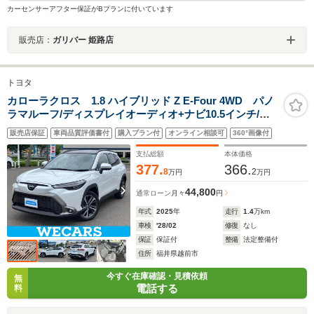
カーセンサーアフター保証がBプランに付いています
販売店：
ガリバー 姫路店
トヨタ
カローラクロス 1.8 ハイブリッド Z E-Four 4WD パノ
ラマルーフ/ディスプレイオーディオ+ナビ10.5インチ/ト
ヨタセーフティセンス/シートヒーター 前席/全方位モニタ
販売店保証
車両品質評価書付
購入プラン付
オンライン相談可
360°画像付
ー/車線逸脱防止支援システム/電動バックドア/ヘッドラン
プ LED
支払総額
本体価格
377.
366.
8
2
万円
万円
44,800
通常ローン
月々
円
年式
2025
年
走行
1.4
万km
車検
'28/02
修復
なし
保証
保証付
整備
法定整備付
住所
福井県越前市
今すぐ在庫確認・見積依頼
無
電話する
料