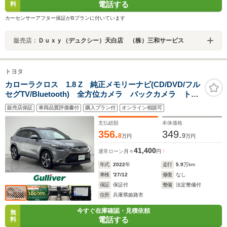
電話する
料
カーセンサーアフター保証がBプランに付いています
販売店：
Ｄｕｘｙ（デュクシー）天白店 （株）三和サービス
トヨタ
カローラクロス 1.8 Z 純正メモリーナビ(CD/DVD/フル
セグTV/Bluetooth) 全方位カメラ バックカメラ トヨ
タセーフティーセンス ACC LTA PCS BSM
販売店保証
車両品質評価書付
購入プラン付
オンライン相談可
RCTA PXSB RSA ビルトインETC
支払総額
本体価格
356.
349.
8
9
万円
万円
41,400
通常ローン
月々
円
年式
2022
年
走行
5.9
万km
車検
'27/12
修復
なし
保証
保証付
整備
法定整備付
住所
兵庫県姫路市
今すぐ在庫確認・見積依頼
無
電話する
料