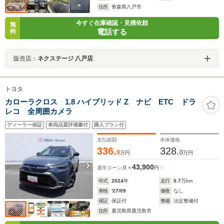
住所
青森県八戸市
今すぐ在庫確認・見積依頼
無
電話する
料
販売店：
ネクステージ 八戸店
トヨタ
カローラクロス 1.8 ハイブリッド Z ナビ ETC ドラ
レコ 全周囲カメラ
ディーラー保証
車両品質評価書付
購入プラン付
支払総額
本体価格
336.
328.
9
0
万円
万円
43,900
通常ローン
月々
円
年式
2024
年
走行
0.7
万km
車検
'27/09
修復
なし
保証
保証付
整備
法定整備付
住所
鹿児島県鹿児島市