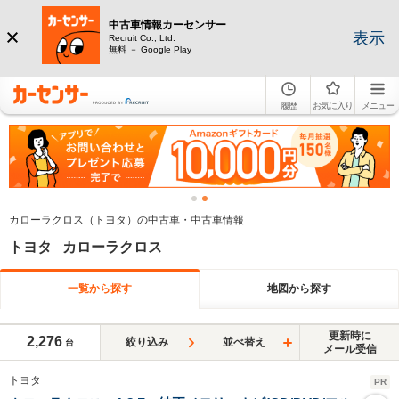
中古車情報カーセンサー
表示
Recruit Co., Ltd.
無料 － Google Play
履歴
お気に入り
メニュー
カローラクロス（トヨタ）の中古車・中古車情報
トヨタ カローラクロス
一覧から探す
地図から探す
更新時に
2,276
絞り込み
並べ替え
台
メール受信
トヨタ
PR