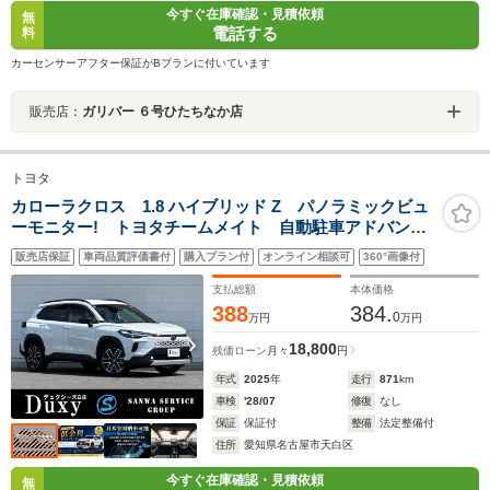
今すぐ在庫確認・見積依頼
無
電話する
料
カーセンサーアフター保証がBプランに付いています
販売店：
ガリバー ６号ひたちなか店
トヨタ
カローラクロス 1.8 ハイブリッド Z パノラミックビュ
ーモニター! トヨタチームメイト 自動駐車アドバンス
トパーク デジタルインナーミラー パワーバックド
販売店保証
車両品質評価書付
購入プラン付
オンライン相談可
360°画像付
ア トヨタセーフティセンス ブラインドスポットモニ
ター ステアリングヒーター ETC2.0
支払総額
本体価格
388
384.
0
万円
万円
18,800
残価ローン
月々
円
年式
2025
年
走行
871
km
車検
'28/07
修復
なし
保証
保証付
整備
法定整備付
住所
愛知県名古屋市天白区
今すぐ在庫確認・見積依頼
無