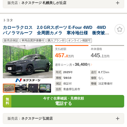
販売店：
ネクステージ 札幌美しが丘店
トヨタ
カローラクロス 2.0 GRスポーツ E-Four 4WD 4WD
パノラマルーフ 全周囲カメラ 寒冷地仕様 衝突被害
軽減システム レーダークルーズ 禁煙車 電動リアゲ
販売店保証
車両品質評価書付
購入プラン付
オンライン相談可
ート コーナーセンサー スマートキー LEDヘッド
ETC2.0 純正19インチアルミ
支払総額
本体価格
457.
445.
8
1
万円
万円
36,400
通常ローン
月々
円
年式
2025
年
走行
0.7
万km
車検
'28/10
修復
なし
保証
保証付
整備
法定整備付
住所
青森県弘前市
今すぐ在庫確認・見積依頼
無
電話する
料
販売店：
ネクステージ 弘前店