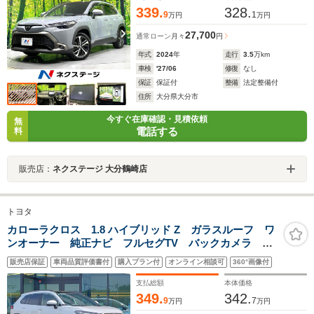
339.
328.
9
1
万円
万円
27,700
通常ローン
月々
円
年式
2024
年
走行
3.5
万km
車検
'27/06
修復
なし
保証
保証付
整備
法定整備付
住所
大分県大分市
今すぐ在庫確認・見積依頼
無
電話する
料
販売店：
ネクステージ 大分鶴崎店
トヨタ
カローラクロス 1.8 ハイブリッド Z ガラスルーフ ワ
ンオーナー 純正ナビ フルセグTV バックカメラ
ETC2.0 ハーフレザー シートヒーター パワーバック
販売店保証
車両品質評価書付
購入プラン付
オンライン相談可
360°画像付
ドア トヨタセーフティセンス レーダークルコン 純
正アルミ LEDヘッドライト
支払総額
本体価格
349.
342.
9
7
万円
万円