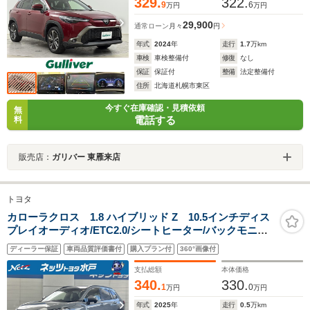
329.
322.
9
6
万円
万円
29,900
通常ローン
月々
円
年式
2024
年
走行
1.7
万km
車検
車検整備付
修復
なし
保証
保証付
整備
法定整備付
住所
北海道札幌市東区
今すぐ在庫確認・見積依頼
無
電話する
料
販売店：
ガリバー 東雁来店
トヨタ
カローラクロス 1.8 ハイブリッド Z 10.5インチディス
プレイオーディオ/ETC2.0/シートヒーター/バックモニタ
ー/ワンオーナー/プッシュスタートスイッチ/電動シート/
ディーラー保証
車両品質評価書付
購入プラン付
360°画像付
純正ホイール/パーキングホールド/タイプCアクセサリー
コンセント
支払総額
本体価格
340.
330.
1
0
万円
万円
年式
2025
年
走行
0.5
万km