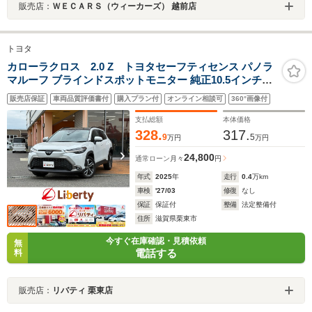
販売店：
ＷＥＣＡＲＳ（ウィーカーズ） 越前店
トヨタ
カローラクロス 2.0 Z トヨタセーフティセンス パノラ
マルーフ ブラインドスポットモニター 純正10.5インチデ
ィスプレイ Bluetooth対応 パノラミックビューモニター
販売店保証
車両品質評価書付
購入プラン付
オンライン相談可
360°画像付
ETC2.0 パワーバックドア LEDヘッドライト スマートキ
ー 純正アルミ
支払総額
本体価格
328.
317.
9
5
万円
万円
24,800
通常ローン
月々
円
年式
2025
年
走行
0.4
万km
車検
'27/03
修復
なし
保証
保証付
整備
法定整備付
住所
滋賀県栗東市
今すぐ在庫確認・見積依頼
無
電話する
料
販売店：
リバティ 栗東店