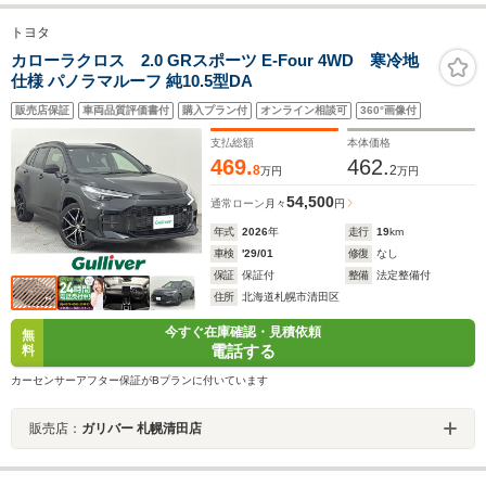
トヨタ
カローラクロス 2.0 GRスポーツ E-Four 4WD 寒冷地
仕様 パノラマルーフ 純10.5型DA
販売店保証
車両品質評価書付
購入プラン付
オンライン相談可
360°画像付
支払総額
本体価格
469.
462.
8
2
万円
万円
54,500
通常ローン
月々
円
年式
2026
年
走行
19
km
車検
'29/01
修復
なし
保証
保証付
整備
法定整備付
住所
北海道札幌市清田区
今すぐ在庫確認・見積依頼
無
電話する
料
カーセンサーアフター保証がBプランに付いています
販売店：
ガリバー 札幌清田店