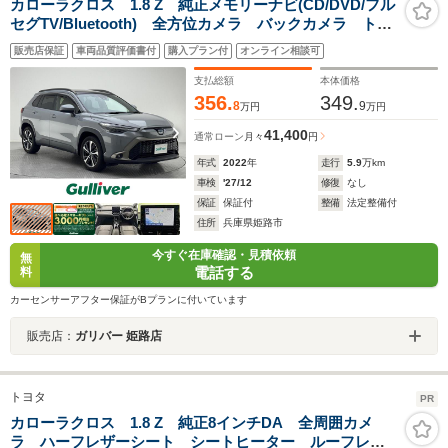
カローラクロス 1.8 Z 純正メモリーナビ(CD/DVD/フル
セグTV/Bluetooth) 全方位カメラ バックカメラ トヨ
タセーフティーセンス ACC LTA PCS BSM
販売店保証
車両品質評価書付
購入プラン付
オンライン相談可
RCTA PXSB RSA ビルトインETC
支払総額
本体価格
356.
349.
8
9
万円
万円
41,400
通常ローン
月々
円
年式
2022
年
走行
5.9
万km
車検
'27/12
修復
なし
保証
保証付
整備
法定整備付
住所
兵庫県姫路市
今すぐ在庫確認・見積依頼
無
電話する
料
カーセンサーアフター保証がBプランに付いています
販売店：
ガリバー 姫路店
トヨタ
PR
カローラクロス 1.8 Z 純正8インチDA 全周囲カメ
ラ ハーフレザーシート シートヒーター ルーフレー