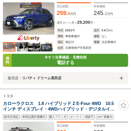
ーキングブレーキ オートブレーキホールド 前席シートヒ
ーター オートハイビーム
支払総額
本体価格
259.
245.
9
1
万円
万円
29,200
通常ローン
月々
円
年式
2021
年
走行
3.6
万km
車検
車検整備付
修復
なし
保証
保証付
整備
法定整備付
住所
兵庫県神戸市長田区
今すぐ在庫確認・見積依頼
無
電話する
料
販売店：
リバティ ドリーム長田店
トヨタ
カローラクロス 1.8 ハイブリッド Z E-Four 4WD 10.5
インチ ディスプレイ・4WDハイブリッド・デジタルイン
ナーミラー・プロアクティブドライビングアシスト・レ
販売店保証
車両品質評価書付
購入プラン付
オンライン相談可
360°画像付
ーントレーシングアシスト・レーダークルーズコントロ
ール
支払総額
本体価格