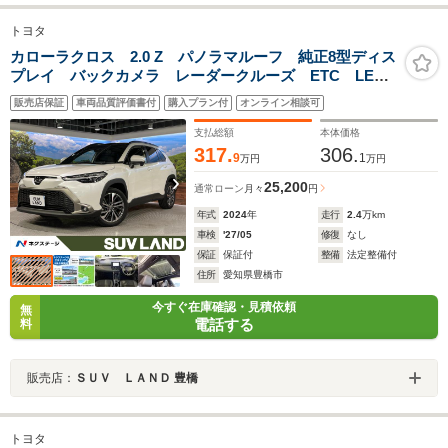
トヨタ
カローラクロス 2.0 Z パノラマルーフ 純正8型ディス
プレイ バックカメラ レーダークルーズ ETC LED
ヘッド パワーバックドア シートヒーター パワーシ
販売店保証
車両品質評価書付
購入プラン付
オンライン相談可
ート オートハービーム デュアルエアコン ドラレ
コ オートライト
支払総額
本体価格
317.
306.
9
1
万円
万円
25,200
通常ローン
月々
円
年式
2024
年
走行
2.4
万km
車検
'27/05
修復
なし
保証
保証付
整備
法定整備付
住所
愛知県豊橋市
今すぐ在庫確認・見積依頼
無
電話する
料
販売店：
ＳＵＶ ＬＡＮＤ 豊橋
トヨタ