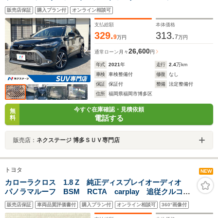
ル パワーバックドア パワーシート ETC 衝突軽
販売店保証
購入プラン付
オンライン相談可
減 レーダークルーズ 電子パーキング LEDヘッド
スマートキー
支払総額
本体価格
329.
313.
9
7
万円
万円
26,600
通常ローン
月々
円
年式
2021
年
走行
2.4
万km
車検
車検整備付
修復
なし
保証
保証付
整備
法定整備付
住所
福岡県福岡市博多区
今すぐ在庫確認・見積依頼
無
電話する
料
販売店：
ネクステージ 博多ＳＵＶ専門店
トヨタ
NEW
カローラクロス 1.8 Z 純正ディスプレイオーディオ
パノラマルーフ BSM RCTA carplay 追従クルコ
ン Bluetooth バックカメラ ETC ルーフレール 前
販売店保証
車両品質評価書付
購入プラン付
オンライン相談可
360°画像付
後ドラレコ 電動リアゲート ワンオーナー プッシュ