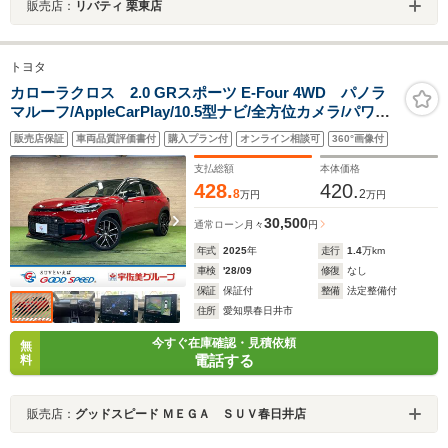
販売店：
リバティ 栗東店
トヨタ
カローラクロス 2.0 GRスポーツ E-Four 4WD パノラ
マルーフ/AppleCarPlay/10.5型ナビ/全方位カメラ/パワー
バックドア/アドバンストパーク/フルセグTV/シートヒー
販売店保証
車両品質評価書付
購入プラン付
オンライン相談可
360°画像付
ター/ステアリングヒーター/レーダークルーズコントロー
ル/AC100V/ブラインドスポットモニター
支払総額
本体価格
428.
420.
8
2
万円
万円
30,500
通常ローン
月々
円
年式
2025
年
走行
1.4
万km
車検
'28/09
修復
なし
保証
保証付
整備
法定整備付
住所
愛知県春日井市
今すぐ在庫確認・見積依頼
無
電話する
料
販売店：
グッドスピード ＭＥＧＡ ＳＵＶ春日井店