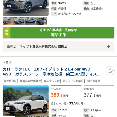
車検
'28/03
修復
なし
保証
保証付
整備
法定整備付
住所
茨城県ひたちなか市
今すぐ在庫確認・見積依頼
無
電話する
料
販売店：
ネッツトヨタ水戸株式会社 勝田店
トヨタ
カローラクロス 1.8 ハイブリッド Z E-Four 4WD
4WD ガラスルーフ 寒冷地仕様 純正10.5型ディスプ
レイオーディオ 全周囲カメラ ブラインドスポットモ
販売店保証
車両品質評価書付
購入プラン付
オンライン相談可
360°画像付
ニター レーダークルーズコントロール デジタルイン
ナーミラー 禁煙車 シートヒーター ETC
支払総額
本体価格
389.
377.
6
3
万円
万円
33,500
通常ローン
月々
円
年式
2025
年
走行
1.0
万km
車検
'28/02
修復
なし