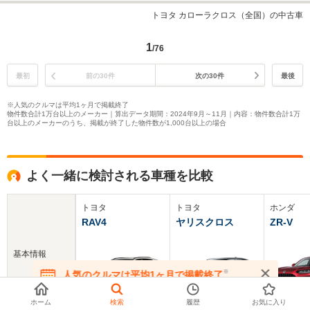
トヨタ カローラクロス（全国）の中古車
1
/76
最初
前の30件
次の30件
最後
※人気のクルマは平均1ヶ月で掲載終了
物件数合計1万台以上のメーカー｜算出データ期間：2024年9月～11月｜内容：物件数合計1万
台以上のメーカーのうち、掲載が終了した物件数が1,000台以上の場合
よく一緒に検討される車種を比較
トヨタ
トヨタ
ホンダ
RAV4
ヤリスクロス
ZR-V
基本情報
※
人気のクルマは平均1ヶ月で掲載終了
在庫が無くなる前にお問い合わせください
ホーム
検索
履歴
お気に入り