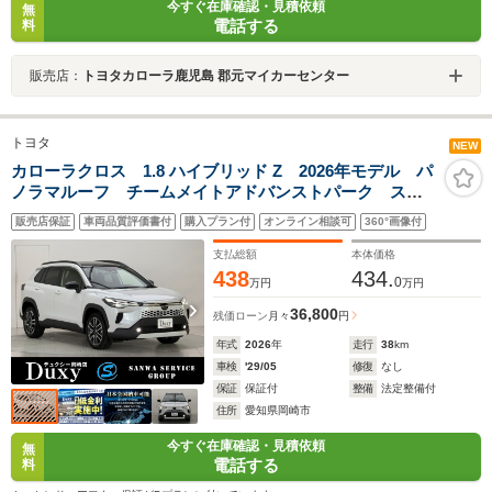
今すぐ在庫確認・見積依頼
無
電話する
料
販売店：
トヨタカローラ鹿児島 郡元マイカーセンター
トヨタ
NEW
カローラクロス 1.8 ハイブリッド Z 2026年モデル パ
ノラマルーフ チームメイトアドバンストパーク ステ
アリングヒーター ハンズフリーパワーバックドア ド
販売店保証
車両品質評価書付
購入プラン付
オンライン相談可
360°画像付
ライブレコーダー内蔵 10.5インチコネクティッドナビ
AppleCarPlay フルセグ ETC2.0
支払総額
本体価格
438
434.
0
万円
万円
36,800
残価ローン
月々
円
年式
2026
年
走行
38
km
車検
'29/05
修復
なし
保証
保証付
整備
法定整備付
住所
愛知県岡崎市
今すぐ在庫確認・見積依頼
無
電話する
料