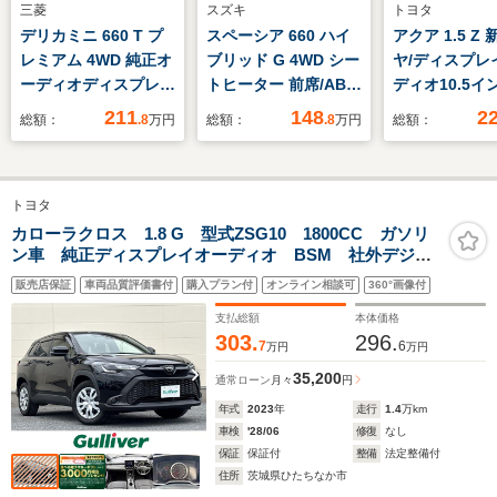
三菱
スズキ
トヨタ
デリカミニ 660 T プ
スペーシア 660 ハイ
アクア 1.5 Z
レミアム 4WD 純正オ
ブリッド G 4WD シー
ヤ/ディスプレ
ーディオディスプレイ
トヒーター 前席/ABS/
ディオ10.5イ
(Blouetooth.ipad.Applecarplay.AndroidAuto)
横滑り防止装置/アイ
ヨタセーフテ
211
148
2
総額：
.8
万円
総額：
.8
万円
総額：
全周囲カメラ ETC マ
ドリングストップ/禁
ス/車線逸脱防
イパイロット デジタ
煙車/エアバッグ 運転
システム/ドラ
ルミラー 前席シート
席/エアバッグ サイド/
コーダー 社外
トヨタ
ヒーター 前ドラレコ
パワーウインドウ/エ
ランプ
ステアリングヒーター
ンジンスタートボタ
LED/Bluetoo
カローラクロス 1.8 G 型式ZSG10 1800CC ガソリ
ン車 純正ディスプレイオーディオ BSM 社外デジタ
両側パワスラ LEDヘ
ン/キーレススタート
続/ETC
ルインナーミラー バックカメラ LEDライト レーダ
ッドライト
システム
販売店保証
車両品質評価書付
購入プラン付
オンライン相談可
360°画像付
ークルコン 電動パーキング スペアタイヤ セーフテ
ィセンス
支払総額
本体価格
303.
296.
7
6
万円
万円
35,200
通常ローン
月々
円
年式
2023
年
走行
1.4
万km
車検
'28/06
修復
なし
保証
保証付
整備
法定整備付
住所
茨城県ひたちなか市