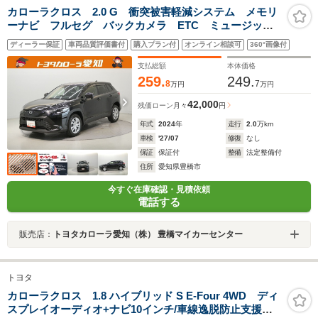
カローラクロス 2.0 G 衝突被害軽減システム メモリ
ーナビ フルセグ バックカメラ ETC ミュージック
プレイヤー接続可 オートクルーズコントロール LED
ディーラー保証
車両品質評価書付
購入プラン付
オンライン相談可
360°画像付
ヘッドランプ スマートキー キーレス ワンオーナー
支払総額
本体価格
259.
249.
8
7
万円
万円
42,000
残価ローン
月々
円
年式
2024
年
走行
2.0
万km
車検
'27/07
修復
なし
保証
保証付
整備
法定整備付
住所
愛知県豊橋市
今すぐ在庫確認・見積依頼
電話する
販売店：
トヨタカローラ愛知（株） 豊橋マイカーセンター
トヨタ
カローラクロス 1.8 ハイブリッド S E-Four 4WD ディ
スプレイオーディオ+ナビ10インチ/車線逸脱防止支援シ