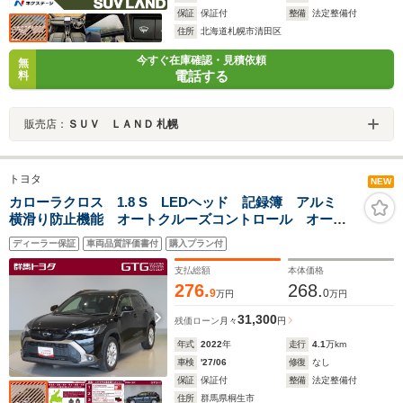
保証
保証付
整備
法定整備付
住所
北海道札幌市清田区
今すぐ在庫確認・見積依頼
無
電話する
料
販売店：
ＳＵＶ ＬＡＮＤ 札幌
トヨタ
NEW
カローラクロス 1.8 S LEDヘッド 記録簿 アルミ
横滑り防止機能 オートクルーズコントロール オート
エアコン キーレスエントリー 盗難防止装置 ABS
ディーラー保証
車両品質評価書付
購入プラン付
バックカメラ ミュージックプレイヤー接続 ETC エ
アバッグ
支払総額
本体価格
276.
268.
9
0
万円
万円
31,300
残価ローン
月々
円
年式
2022
年
走行
4.1
万km
車検
'27/06
修復
なし
保証
保証付
整備
法定整備付
住所
群馬県桐生市