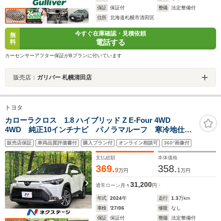
保証
保証付
整備
法定整備付
住所
北海道札幌市清田区
今すぐ在庫確認・見積依頼
無
電話する
料
カーセンサーアフター保証がBプランに付いています
販売店：
ガリバー 札幌清田店
トヨタ
カローラクロス 1.8 ハイブリッド Z E-Four 4WD
4WD 純正10インチナビ パノラマルーフ 寒冷地仕
様 AC100V 全周囲カメラ 衝突軽減システム レーダ
販売店保証
車両品質評価書付
購入プラン付
オンライン相談可
360°画像付
ークルーズ シートヒーター パワーバックドア パワ
ーシート ドラレコ ETC 禁煙車
支払総額
本体価格
369.
358.
9
1
万円
万円
31,200
通常ローン
月々
円
年式
2024
年
走行
1.3
万km
車検
'27/06
修復
なし
保証
保証付
整備
法定整備付