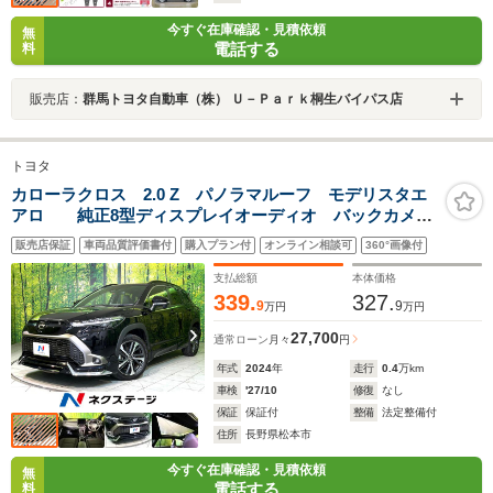
今すぐ在庫確認・見積依頼
無
電話する
料
販売店：
群馬トヨタ自動車（株） Ｕ－Ｐａｒｋ桐生バイパス店
トヨタ
カローラクロス 2.0 Z パノラマルーフ モデリスタエ
アロ 純正8型ディスプレイオーディオ バックカメ
ラ 衝突軽減 シートヒーター パワーバックドア レ
販売店保証
車両品質評価書付
購入プラン付
オンライン相談可
360°画像付
ーダークルコン レーンアシスト Bluetooth ETC
LEDヘッド
支払総額
本体価格
339.
327.
9
9
万円
万円
27,700
通常ローン
月々
円
年式
2024
年
走行
0.4
万km
車検
'27/10
修復
なし
保証
保証付
整備
法定整備付
住所
長野県松本市
今すぐ在庫確認・見積依頼
無
電話する
料