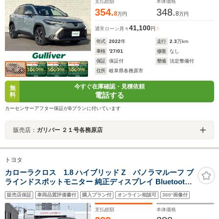
スタート スマートキー
支払総額
本体価格
354.
348.
8
8
万円
万円
41,100
通常ローン
月々
円
年式
2022
年
走行
2.3
万km
車検
'27/01
修復
なし
保証
保証付
整備
法定整備付
住所
岐阜県各務原市
今すぐ在庫確認・見積依頼
無
電話する
料
カーセンサーアフター保証がBプランに付いています
販売店：
ガリバー ２１号各務原店
トヨタ
カローラクロス 1.8 ハイブリッド Z パノラマルーフ ブ
ラインドスポットモニター 純正ディスプレイ Bluetooth
対応 Bカメラ ETC アダプティブクルーズコントロール パ
販売店保証
車両品質評価書付
購入プラン付
オンライン相談可
360°画像付
ワーバックドア LEDヘッドライト 革巻きステアリング ス
マートキー 純正アルミ
支払総額
本体価格