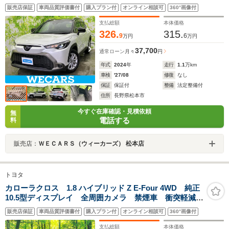
ステム/ヘッドランプ LED/USBジャック/Bluetooth接
販売店保証
車両品質評価書付
購入プラン付
オンライン相談可
360°画像付
続/ETC2.0/EBD付ABS/横滑り防止装置
支払総額
本体価格
326.
315.
9
6
万円
万円
37,700
通常ローン
月々
円
年式
2024
年
走行
1.1
万km
車検
'27/08
修復
なし
保証
保証付
整備
法定整備付
住所
長野県松本市
今すぐ在庫確認・見積依頼
無
電話する
料
販売店：
ＷＥＣＡＲＳ（ウィーカーズ） 松本店
トヨタ
カローラクロス 1.8 ハイブリッド Z E-Four 4WD 純正
10.5型ディスプレイ 全周囲カメラ 禁煙車 衝突軽減装
置 レーダークルーズ ブラインドスポットモニター
販売店保証
車両品質評価書付
購入プラン付
オンライン相談可
360°画像付
電動リアゲート ハンドル/シートヒーター フルセグ
Bluetooth再生 ETC
支払総額
本体価格