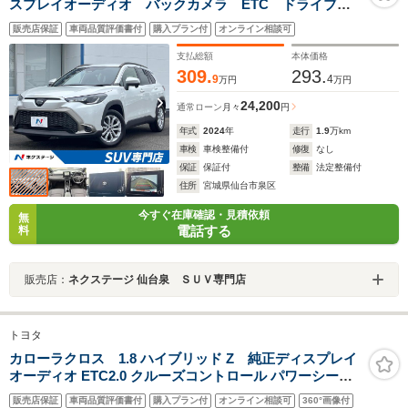
スプレイオーディオ バックカメラ ETC ドライブレ
コーダー ルーフレール LEDヘッドライト
販売店保証
車両品質評価書付
購入プラン付
オンライン相談可
AppleCarPlay ファブリックシート セーフティセン
ス レーダークルーズ 禁煙車
支払総額
本体価格
309.
293.
9
4
万円
万円
24,200
通常ローン
月々
円
年式
2024
年
走行
1.9
万km
車検
車検整備付
修復
なし
保証
保証付
整備
法定整備付
住所
宮城県仙台市泉区
今すぐ在庫確認・見積依頼
無
電話する
料
販売店：
ネクステージ 仙台泉 ＳＵＶ専門店
トヨタ
カローラクロス 1.8 ハイブリッド Z 純正ディスプレイ
オーディオ ETC2.0 クルーズコントロール パワーシート
純正アルミホイール ルーフレール 電動リアゲート 電動パ
販売店保証
車両品質評価書付
購入プラン付
オンライン相談可
360°画像付