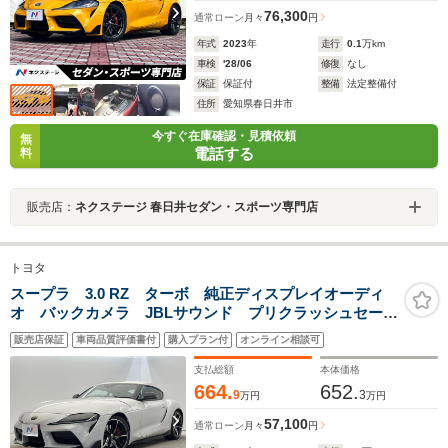
76,300
通常ローン
月々
円
年式
2023
年
走行
0.1
万km
車検
'28/06
修復
なし
保証
保証付
整備
法定整備付
住所
愛知県春日井市
今すぐ在庫確認・見積依頼
無
電話する
料
販売店：
ネクステージ 春日井セダン・スポーツ専門店
トヨタ
スープラ 3.0 RZ ターボ 純正ディスプレイオーディ
オ バックカメラ JBLサウンド プリクラッシュセーフ
ティ ブラインドスポットモニター レーダークルーズ
販売店保証
車両品質評価書付
購入プラン付
オンライン相談可
コントロール LEDヘッドライト 純正19インチアルミ
ホイール
支払総額
本体価格
664.
652.
9
3
万円
万円
57,100
通常ローン
月々
円