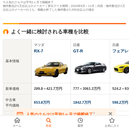
※人気のクルマは平均1ヶ月で掲載終了
物件数合計1万台以上のメーカー｜算出データ期間：2024年9月～11月｜内容：物件数合計1万
台以上のメーカーのうち、掲載が終了した物件数が1,000台以上の場合
よく一緒に検討される車種を比較
マツダ
日産
日産
RX-7
GT-R
フェアレ
基本情報
新車価格
289.8～421.7万円
777～3061.3万円
524.2～9
中古車
653.8万円
1842.7万円
598.2万円
平均価格
※
人気のクルマは平均1ヶ月で掲載終了
クチコミ
4.0
4.1
5.0
在庫が無くなる前にお問い合わせください
総合評価
ホーム
検索
履歴
お気に入り