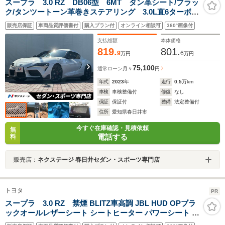
スープラ 3.0 RZ DB06型 6MT タン革シート/ブラッ
ク/タンツートーン革巻きステアリング 3.0L直6ターボ
387ps 1オーナー 禁煙車 メーカーナビ バックカメ
販売店保証
車両品質評価書付
購入プラン付
オンライン相談可
360°画像付
ラ パワーシート JBLサウンド ETC
支払総額
本体価格
819.
801.
9
6
万円
万円
75,100
通常ローン
月々
円
年式
2023
年
走行
0.5
万km
車検
車検整備付
修復
なし
保証
保証付
整備
法定整備付
住所
愛知県春日井市
今すぐ在庫確認・見積依頼
無
電話する
料
販売店：
ネクステージ 春日井セダン・スポーツ専門店
トヨタ
PR
スープラ 3.0 RZ 禁煙 BLITZ車高調 JBL HUD OPブラ
ックオールレザーシート シートヒーター パワーシート ナ
ビ バックカメラ LEDヘッドライト FRコーナーセンサー