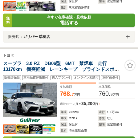
保証
保証付
整備
法定整備付
住所
東京都西多摩郡
今すぐ在庫確認・見積依頼
無
電話する
料
販売店：
ガリバー 瑞穂店
トヨタ
スープラ 3.0 RZ DB06型 6MT 禁煙車 走行
13170km 衝突軽減 レーンキープ ブラインドスポッ
ト クルーズコントロール ヘッドアップディスプレ
販売店保証
車両品質評価書付
購入プラン付
オンライン相談可
360°画像付
イ アイドリングストップ LEDヘッドライト コーナ
ーセンサー
支払総額
本体価格
768.
760.
7
9
万円
万円
35,200
通常ローン
月々
円
年式
2022
年
走行
1.3
万km
車検
'27/12
修復
なし
保証
保証付
整備
法定整備付
住所
埼玉県狭山市