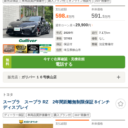
販売店保証
車両品質評価書付
購入プラン付
オンライン相談可
360°画像付
ETC 衝突軽減 レーダークルーズ ブラインドスポット パ
ドルシフト
支払総額
本体価格
598.
591.
8
5
万円
万円
29,900
通常ローン
月々
円
年式
2020
年
走行
7.1
万km
車検
'27/03
修復
なし
保証
保証付
整備
法定整備付
住所
埼玉県狭山市
今すぐ在庫確認・見積依頼
無
電話する
料
販売店：
ガリバー １６号狭山店
トヨタ
スープラ スープラ RZ 2年間距離無制限保証 8インチ
ディスプレイ
ディーラー保証
車両品質評価書付
購入プラン付
360°画像付
支払総額
本体価格