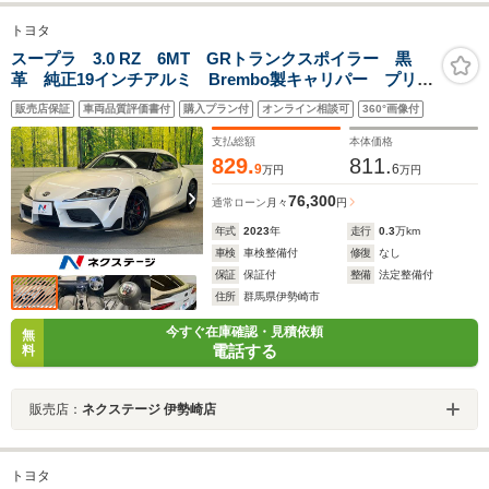
トヨタ
スープラ 3.0 RZ 6MT GRトランクスポイラー 黒
革 純正19インチアルミ Brembo製キャリパー プリク
ラッシュ レーンディパーチャーアラート BSM
販売店保証
車両品質評価書付
購入プラン付
オンライン相談可
360°画像付
ETC クルーズコントロール クリアランスソナー 禁
煙車
支払総額
本体価格
829.
811.
9
6
万円
万円
76,300
通常ローン
月々
円
年式
2023
年
走行
0.3
万km
車検
車検整備付
修復
なし
保証
保証付
整備
法定整備付
住所
群馬県伊勢崎市
今すぐ在庫確認・見積依頼
無
電話する
料
販売店：
ネクステージ 伊勢崎店
トヨタ