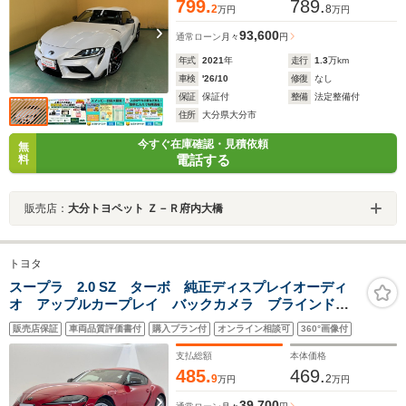
799.
789.
2
8
万円
万円
93,600
通常ローン
月々
円
年式
2021
年
走行
1.3
万km
車検
'26/10
修復
なし
保証
保証付
整備
法定整備付
住所
大分県大分市
今すぐ在庫確認・見積依頼
無
電話する
料
販売店：
大分トヨペット Ｚ－Ｒ府内大橋
トヨタ
スープラ 2.0 SZ ターボ 純正ディスプレイオーディ
オ アップルカープレイ バックカメラ ブラインドス
ポットモニター プリクラッシュセーフティ レーダー
販売店保証
車両品質評価書付
購入プラン付
オンライン相談可
360°画像付
クルーズコントロール LEDヘッドライト 純正17イン
チアルミ
支払総額
本体価格
485.
469.
9
2
万円
万円
39,700