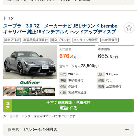
トヨタ
スープラ 3.0 RZ メーカーナビ JBLサウンド brembo
キャリパー 純正19インチアルミ ヘッドアップディスプレ
イ アダプティブクルーズコントロール 黒革シート カーボ
販売店保証
車両品質評価書付
購入プラン付
オンライン相談可
360°画像付
ンシフトパネル フルセグTV 禁煙車
支払総額
本体価格
676.
665.
9
6
万円
万円
78,500
通常ローン
月々
円
年式
2020
年
走行
3.2
万km
車検
車検整備付
修復
なし
保証
保証付
整備
法定整備付
住所
宮城県宮城郡
今すぐ在庫確認・見積依頼
無
電話する
料
カーセンサーアフター保証がBプランに付いています
販売店：
ガリバー 仙台利府店