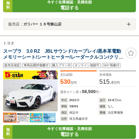
今すぐ在庫確認・見積依頼
無
電話する
料
販売店：
ガリバー １６号狭山店
トヨタ
スープラ 3.0 RZ JBLサウンド/カープレイ/黒本革電動
メモリーシート/シートヒーター/レーダークルコン/クリア
ランスソナー/レーンアシスト/BSM/RCTA/アダプティブ
販売店保証
車両品質評価書付
購入プラン付
オンライン相談可
360°画像付
ハイビーム/純正ナビ/バックカメラ/純正AW
支払総額
本体価格
530
515.
8
万円
万円
58,500
通常ローン
月々
円
年式
2021
年
走行
10.8
万km
車検
'28/03
修復
なし
保証
保証付
整備
法定整備無
住所
埼玉県越谷市
今すぐ在庫確認・見積依頼
無
電話する
料