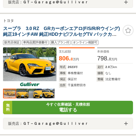
販売店：
ＧＴ－Ｇａｒａｇｅ＠Ｇｕｌｌｉｖｅｒ
トヨタ
スープラ 3.0 RZ GRカーボンエアロ(F/S/R/Rウイング)
純正19インチAW 純正HDDナビ/フルセグTV バックカメ
ラ 赤/黒ハーフレザーシート LEDヘッドライト 保証書 取
販売店保証
車両品質評価書付
購入プラン付
オンライン相談可
扱説明書 スペアキー
支払総額
本体価格
806.
798.
8
8
万円
万円
年式
2023
年
走行
2.0
万km
車検
車検整備付
修復
なし
保証
保証付
整備
法定整備付
住所
千葉県野田市
今すぐ在庫確認・見積依頼
無
電話する
料
販売店：
ＧＴ－Ｇａｒａｇｅ＠Ｇｕｌｌｉｖｅｒ