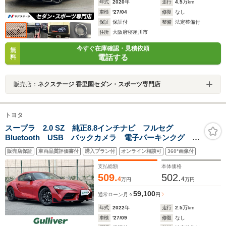
年式
2020
年
走行
4.5
万km
車検
'27/04
修復
なし
保証
保証付
整備
法定整備付
住所
大阪府寝屋川市
今すぐ在庫確認・見積依頼
無
電話する
料
販売店：
ネクステージ 香里園セダン・スポーツ専門店
トヨタ
スープラ 2.0 SZ 純正8.8インチナビ フルセグ
Bluetooth USB バックカメラ 電子パーキンクグ プ
リクラッシュセーフティ レーンディパーチャーアラー
販売店保証
車両品質評価書付
購入プラン付
オンライン相談可
360°画像付
ト ブラインドスポットモニター クリアランスソナー
支払総額
本体価格
509.
502.
4
4
万円
万円
59,100
通常ローン
月々
円
年式
2022
年
走行
2.5
万km
車検
'27/09
修復
なし