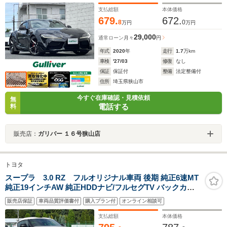
ETC
支払総額
本体価格
679.
672.
8
0
万円
万円
29,000
通常ローン
月々
円
年式
2020
年
走行
1.7
万km
車検
'27/03
修復
なし
保証
保証付
整備
法定整備付
住所
埼玉県狭山市
今すぐ在庫確認・見積依頼
無
電話する
料
販売店：
ガリバー １６号狭山店
トヨタ
スープラ 3.0 RZ フルオリジナル車両 後期 純正6速MT
純正19インチAW 純正HDDナビ/フルセグTV バックカメ
ラ JBLサウンドシステム 前後ドラレコ 衝突軽減ブレーキ
販売店保証
車両品質評価書付
購入プラン付
オンライン相談可
LKA BSM LEDヘッドライト 保証書 取扱説明種 スペアキ
ー
支払総額
本体価格