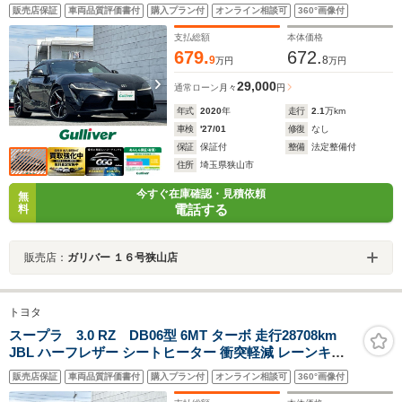
プレイ 衝突軽減 追従クルコン レーンキープ ナビTV パド
販売店保証
車両品質評価書付
購入プラン付
オンライン相談可
360°画像付
ルシフト 19インチアルミ FRドラレコ ETC バックカメラ
LEDライト
支払総額
本体価格
679.
672.
9
8
万円
万円
29,000
通常ローン
月々
円
年式
2020
年
走行
2.1
万km
車検
'27/01
修復
なし
保証
保証付
整備
法定整備付
住所
埼玉県狭山市
今すぐ在庫確認・見積依頼
無
電話する
料
販売店：
ガリバー １６号狭山店
トヨタ
スープラ 3.0 RZ DB06型 6MT ターボ 走行28708km
JBL ハーフレザー シートヒーター 衝突軽減 レーンキー
プ ブラインドスポット ナビ Bluetooth バックカメラ
販売店保証
車両品質評価書付
購入プラン付
オンライン相談可
360°画像付
LEDヘッドライト FRコーナーセンサー Fドラレコ ETC