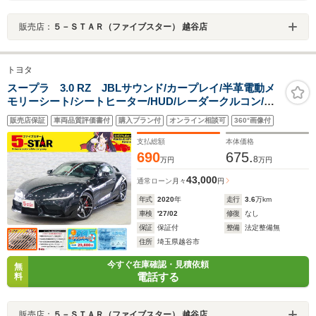
販売店：
５－ＳＴＡＲ（ファイブスター） 越谷店
トヨタ
スープラ 3.0 RZ JBLサウンド/カープレイ/半革電動メ
モリーシート/シートヒーター/HUD/レーダークルコン/レ
ーンアシスト/クリアランスソナー/BSM/RCTA/アダプテ
販売店保証
車両品質評価書付
購入プラン付
オンライン相談可
360°画像付
ィブハイビーム/純正ナビ/バックカメラ
支払総額
本体価格
690
675.
8
万円
万円
43,000
通常ローン
月々
円
年式
2020
年
走行
3.6
万km
車検
'27/02
修復
なし
保証
保証付
整備
法定整備無
住所
埼玉県越谷市
今すぐ在庫確認・見積依頼
無
電話する
料
販売店：
５－ＳＴＡＲ（ファイブスター） 越谷店