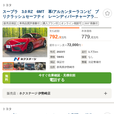
トヨタ
スープラ 3.0 RZ 6MT 革/アルカンターラコンビ プ
リクラッシュセーフティ レーンディパーチャーアラー
ト ブラインドスポットモニター アダプティブハイビ
販売店保証
車両品質評価書付
購入プラン付
オンライン相談可
360°画像付
ーム リアクロストラフィックアラート JBLプレミアム
サウンド
支払総額
本体価格
792.
779.
9
6
万円
万円
72,000
通常ローン
月々
円
年式
2023
年
走行
1.7
万km
車検
'28/01
修復
なし
保証
保証付
整備
法定整備付
住所
群馬県伊勢崎市
今すぐ在庫確認・見積依頼
無
電話する
料
販売店：
ネクステージ 伊勢崎店
トヨタ