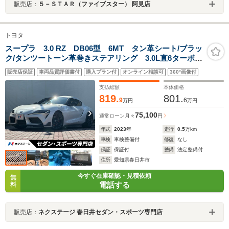
販売店：
５－ＳＴＡＲ（ファイブスター） 阿見店
トヨタ
スープラ 3.0 RZ DB06型 6MT タン革シート/ブラッ
ク/タンツートーン革巻きステアリング 3.0L直6ターボ
387ps 1オーナー 禁煙車 メーカーナビ バックカメ
販売店保証
車両品質評価書付
購入プラン付
オンライン相談可
360°画像付
ラ パワーシート JBLサウンド ETC
支払総額
本体価格
819.
801.
9
6
万円
万円
75,100
通常ローン
月々
円
年式
2023
年
走行
0.5
万km
車検
車検整備付
修復
なし
保証
保証付
整備
法定整備付
住所
愛知県春日井市
今すぐ在庫確認・見積依頼
無
電話する
料
販売店：
ネクステージ 春日井セダン・スポーツ専門店