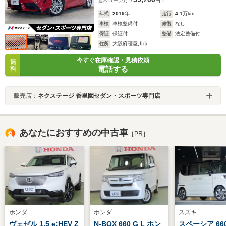
通常ローン
月々
円
年式
2019
年
走行
4.1
万km
車検
車検整備付
修復
なし
保証
保証付
整備
法定整備付
住所
大阪府寝屋川市
今すぐ在庫確認・見積依頼
無
電話する
料
販売店：
ネクステージ 香里園セダン・スポーツ専門店
あなたにおすすめの中古車
［PR］
ホンダ
ホンダ
スズキ
ヴェゼル 1.5 e:HEV Z
N-BOX 660 G L ホン
スペーシア 66