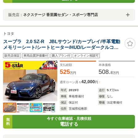
販売店：
ネクステージ 香里園セダン・スポーツ専門店
トヨタ
スープラ 2.0 SZ-R JBLサウンド/カープレイ/半革電動
メモリーシート/シートヒーター/HUD/レーダークルコン/
クリアランスソナー/レーンアシスト/BSM/RCTA/アダプ
販売店保証
車両品質評価書付
購入プラン付
オンライン相談可
ティブハイビーム/純正ナビ/バックカメラ/
支払総額
本体価格
525
508.
8
万円
万円
42,000
通常ローン
月々
円
年式
2019
年
走行
5.7
万km
車検
車検整備付
修復
なし
保証
保証付
整備
法定整備付
住所
茨城県稲敷郡
今すぐ在庫確認・見積依頼
無
電話する
料