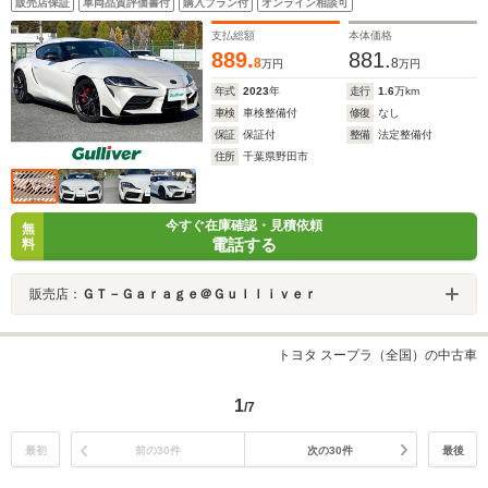
販売店保証
車両品質評価書付
購入プラン付
オンライン相談可
正19インチAW 純正HDDナビ/フルセグTV JBLサウンド
保証書 取扱説明書 スペアキー
支払総額
本体価格
889.
881.
8
8
万円
万円
年式
2023
年
走行
1.6
万km
車検
車検整備付
修復
なし
保証
保証付
整備
法定整備付
住所
千葉県野田市
今すぐ在庫確認・見積依頼
無
電話する
料
販売店：
ＧＴ－Ｇａｒａｇｅ＠Ｇｕｌｌｉｖｅｒ
トヨタ スープラ（全国）の中古車
1
/7
最初
前の30件
次の30件
最後