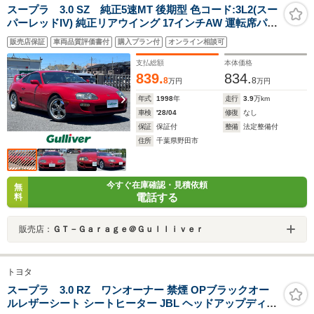
スープラ 3.0 SZ 純正5速MT 後期型 色コード:3L2(スー
パーレッドIV) 純正リアウイング 17インチAW 運転席パワ
ーシート Wエアバック ABS
販売店保証
車両品質評価書付
購入プラン付
オンライン相談可
支払総額
本体価格
839.
834.
8
8
万円
万円
年式
1998
年
走行
3.9
万km
車検
'28/04
修復
なし
保証
保証付
整備
法定整備付
住所
千葉県野田市
今すぐ在庫確認・見積依頼
無
電話する
料
販売店：
ＧＴ－Ｇａｒａｇｅ＠Ｇｕｌｌｉｖｅｒ
トヨタ
スープラ 3.0 RZ ワンオーナー 禁煙 OPブラックオー
ルレザーシート シートヒーター JBL ヘッドアップディス