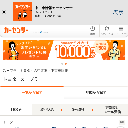
中古車情報カーセンサー
表示
Recruit Co., Ltd.
無料 － Google Play
履歴
お気に入り
メニュー
スープラ（トヨタ）の中古車・中古車情報
トヨタ スープラ
一覧から探す
地図から探す
更新時に
193
絞り込み
並べ替え
台
メール受信
トヨタ
PR