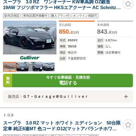
スープラ 3.0 RZ ワンオーナー KW車高調 OZ鍛造
19AW フジツボマフラー HKSエアクーナー AC Schnitzer
フロントスポイラー AC Schnitzerカーボンリアウイング
販売店保証
車両品質評価書付
購入プラン付
オンライン相談可
MAX ORIDリアディフューザー LEDヘッドライト OPレ
ザーシート
支払総額
本体価格
850.
843.
8
8
万円
万円
年式
2023
年
走行
1.0
万km
車検
'26/10
修復
なし
保証
保証付
整備
法定整備付
住所
千葉県野田市
今すぐ在庫確認・見積依頼
無
電話する
料
販売店：
ＧＴ－Ｇａｒａｇｅ＠Ｇｕｌｌｉｖｅｒ
トヨタ
スープラ 3.0 RZ マット ホワイト エディション 50台限
定車 純正6速MT 色コード:D12(マットアバランチホワイ
トメタリック) フルオリジナル車両 タンレザーシート 純