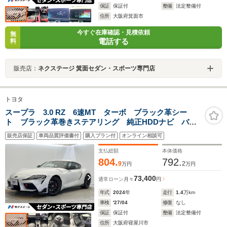
保証
保証付
整備
法定整備付
住所
大阪府箕面市
今すぐ在庫確認・見積依頼
無
電話する
料
販売店：
ネクステージ 箕面セダン・スポーツ専門店
トヨタ
スープラ 3.0 RZ 6速MT ターボ ブラック革シー
ト ブラック革巻きステアリング 純正HDDナビ バッ
クカメラ プリクラッシュセーフティ ブラインドスポ
販売店保証
車両品質評価書付
購入プラン付
オンライン相談可
ットモニター クルーズコントロール クリアランスソ
ナー
支払総額
本体価格
804.
792.
9
2
万円
万円
73,400
通常ローン
月々
円
年式
2024
年
走行
1.4
万km
車検
'27/04
修復
なし
保証
保証付
整備
法定整備付
住所
大阪府寝屋川市