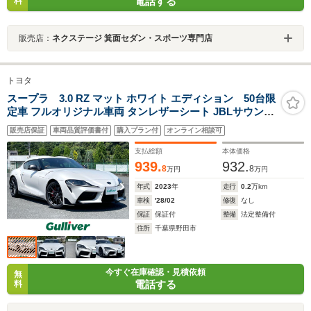
電話する
料
販売店：
ネクステージ 箕面セダン・スポーツ専門店
トヨタ
スープラ 3.0 RZ マット ホワイト エディション 50台限
定車 フルオリジナル車両 タンレザーシート JBLサウンド
システム 純正19インチAW 純正ナビ/フルセグTV バック
販売店保証
車両品質評価書付
購入プラン付
オンライン相談可
カメラ LEDヘッドライト 衝突軽減ブレーキ レーンキープ
アシスト ブラインドスポット
支払総額
本体価格
939.
932.
8
8
万円
万円
年式
2023
年
走行
0.2
万km
車検
'28/02
修復
なし
保証
保証付
整備
法定整備付
住所
千葉県野田市
今すぐ在庫確認・見積依頼
無
電話する
料