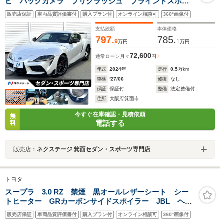
ビ バックカメラ プリクラッシュ ブラインドスポッ
ト クリアランスソナー タン革シート メモリー付パ
販売店保証
車両品質評価書付
購入プラン付
オンライン相談可
360°画像付
ワーシート シートヒーター 6灯式LEDヘッド スマー
トキー
支払総額
本体価格
797.
785.
9
1
万円
万円
72,600
通常ローン
月々
円
年式
2024
年
走行
0.5
万km
車検
'27/06
修復
なし
保証
保証付
整備
法定整備付
住所
大阪府箕面市
今すぐ在庫確認・見積依頼
無
電話する
料
販売店：
ネクステージ 箕面セダン・スポーツ専門店
トヨタ
スープラ 3.0 RZ 禁煙 黒オールレザーシート シー
トヒーター GRカーボンサイドスポイラー JBL ヘッ
ドアップディスプレイ 衝突軽減 追従クルコン レー
販売店保証
車両品質評価書付
購入プラン付
オンライン相談可
360°画像付
ンキープ BSM 純正19インチアルミ Fドラレコ