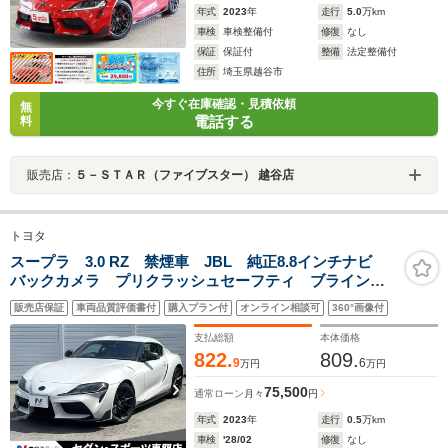
年式
2023
年
走行
5.0
万km
車検
車検整備付
修復
なし
保証
保証付
整備
法定整備付
住所
埼玉県越谷市
今すぐ在庫確認・見積依頼
無
電話する
料
販売店：
５－ＳＴＡＲ（ファイブスター） 越谷店
トヨタ
スープラ 3.0 RZ 禁煙車 JBL 純正8.8インチナビ
バックカメラ プリクラッシュセーフティ ブラインド
スポット パワーシート シートヒーター 6灯式LEDヘ
販売店保証
車両品質評価書付
購入プラン付
オンライン相談可
360°画像付
ッド クリアランスソナー brembo製レッドキャリパー
支払総額
本体価格
822.
809.
9
6
万円
万円
75,500
通常ローン
月々
円
年式
2023
年
走行
0.5
万km
車検
'28/02
修復
なし