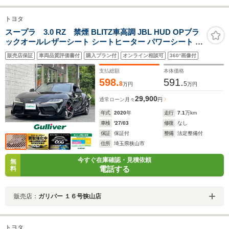
トヨタ
スープラ 3.0 RZ 禁煙 BLITZ車高調 JBL HUD OPブラ
ックオールレザーシート シートヒーター パワーシート ナ
ビ バックカメラ LEDヘッドライト FRコーナーセンサー
販売店保証
車両品質評価書付
購入プラン付
オンライン相談可
360°画像付
ETC 衝突軽減 レーダークルーズ ブラインドスポット パ
ドルシフト
支払総額
本体価格
598.
591.
8
5
万円
万円
29,900
通常ローン
月々
円
年式
2020
年
走行
7.1
万km
車検
'27/03
修復
なし
保証
保証付
整備
法定整備付
住所
埼玉県狭山市
今すぐ在庫確認・見積依頼
無
電話する
料
販売店：
ガリバー １６号狭山店
トヨタ