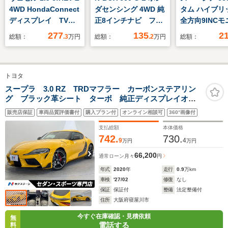
4WD HondaConnect
ダセンシング 4WD 純
タム ハイブリッ
ディスプレイ TVフ
正8インチナビ フル
全方向9INC
ル リアカメラ
セグ リアカメラ 前
メモリナビフ
277
135
2
総額：
.3
万円
総額：
.2
万円
総額：
後ドラレコ エンス
TV スズキコ
タ 左側電動スライ
ト セフティ
ド ETC
ト DSBS2
トヨタ
ワースライ
LEDオートラ
スープラ 3.0 RZ TRDマフラー カーボンステアリン
グ ブラック革シート ターボ 純正ディスプレイオー
ルチユースフ
ディオ アップルカープレイ JBLサウンド プリクラッ
電動パーキン
販売店保証
車両品質評価書付
購入プラン付
オンライン相談可
360°画像付
シュセーフティ レーダークルーズコントロール LED
ーキホールド
ヘッド
支払総額
本体価格
742.
730.
9
4
万円
万円
66,200
通常ローン
月々
円
年式
2020
年
走行
0.9
万km
車検
'27/02
修復
なし
保証
保証付
整備
法定整備付
住所
大阪府寝屋川市
今すぐ在庫確認・見積依頼
無
電話する
料