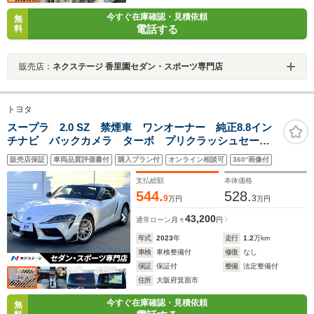
今すぐ在庫確認・見積依頼
無
電話する
料
販売店：
ネクステージ 香里園セダン・スポーツ専門店
トヨタ
スープラ 2.0 SZ 禁煙車 ワンオーナー 純正8.8イン
チナビ バックカメラ ターボ プリクラッシュセーフ
ティ 6灯式LEDヘッド 純正17インチAW 革巻きステ
販売店保証
車両品質評価書付
購入プラン付
オンライン相談可
360°画像付
アリング パドルシフト ブラインドスポット パドル
シフト
支払総額
本体価格
544.
528.
9
3
万円
万円
43,200
通常ローン
月々
円
年式
2023
年
走行
1.2
万km
車検
車検整備付
修復
なし
保証
保証付
整備
法定整備付
住所
大阪府箕面市
今すぐ在庫確認・見積依頼
無