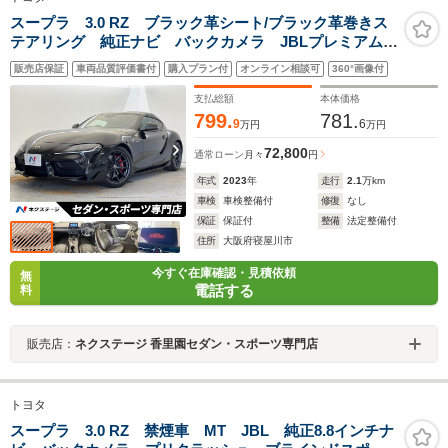
スープラ 3.0 RZ ブラック革シート/ブラック革巻きス
テアリング 純正ナビ バックカメラ JBLプレミアムサ
ウンドシステム 6速MT HUD クルーズコントロー
販売店保証
車両品質評価書付
購入プラン付
オンライン相談可
360°画像付
ル シートヒーター メモリー付パワーシート ETC
支払総額
本体価格
799.
781.
9
6
万円
万円
72,800
通常ローン
月々
円
年式
2023
年
走行
2.1
万km
車検
車検整備付
修復
なし
保証
保証付
整備
法定整備付
住所
大阪府寝屋川市
今すぐ在庫確認・見積依頼
無
電話する
料
販売店：
ネクステージ 香里園セダン・スポーツ専門店
トヨタ
スープラ 3.0 RZ 禁煙車 MT JBL 純正8.8インチナ