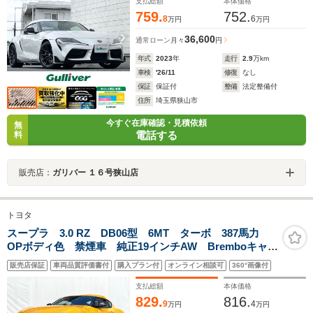
支払総額
本体価格
759.
752.
8
6
万円
万円
36,600
通常ローン
月々
円
年式
2023
年
走行
2.9
万km
車検
'26/11
修復
なし
保証
保証付
整備
法定整備付
住所
埼玉県狭山市
今すぐ在庫確認・見積依頼
無
電話する
料
販売店：
ガリバー １６号狭山店
トヨタ
スープラ 3.0 RZ DB06型 6MT ターボ 387馬力
OPボディ色 禁煙車 純正19インチAW Bremboキャリ
パー JBLサウンド バックカメラ プリクラッシュセー
販売店保証
車両品質評価書付
購入プラン付
オンライン相談可
360°画像付
フティ レーダークルーズ ETC
支払総額
本体価格
829.
816.
9
4
万円
万円