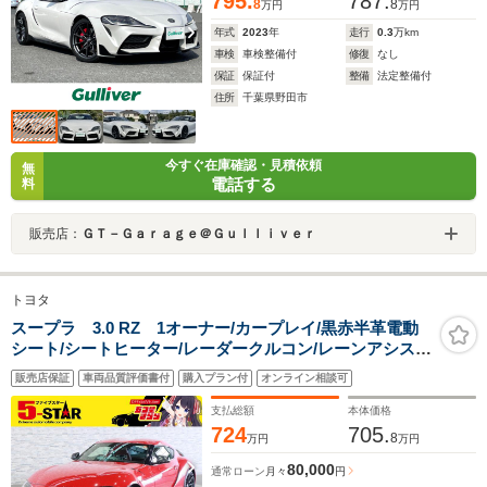
795.
787.
8
8
万円
万円
年式
2023
年
走行
0.3
万km
車検
車検整備付
修復
なし
保証
保証付
整備
法定整備付
住所
千葉県野田市
今すぐ在庫確認・見積依頼
無
電話する
料
販売店：
ＧＴ－Ｇａｒａｇｅ＠Ｇｕｌｌｉｖｅｒ
トヨタ
スープラ 3.0 RZ 1オーナー/カープレイ/黒赤半革電動
シート/シートヒーター/レーダークルコン/レーンアシス
ト/PCS/BSM/HUD/LEDオートハイビーム/純正ナビ/地デ
販売店保証
車両品質評価書付
購入プラン付
オンライン相談可
ジ/バックカメラ/純正19AW
支払総額
本体価格
724
705.
8
万円
万円
80,000
通常ローン
月々
円