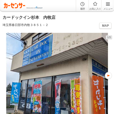
履歴
お気に入り
メニュー
カードックイン杉本 内牧店
埼玉県春日部市内牧３８５１－２
MAP
1/5