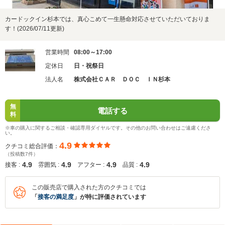
カードックイン杉本では、真心こめて一生懸命対応させていただいておりま
す！(2026/07/11更新)
営業時間
08:00～17:00
定休日
日・祝祭日
法人名
株式会社ＣＡＲ ＤＯＣ ＩＮ杉本
無
電話する
料
※車の購入に関するご相談・確認専用ダイヤルです。その他のお問い合わせはご遠慮くださ
い。
4.9
クチコミ総合評価：
（投稿数7件）
4.9
4.9
4.9
4.9
接客 :
雰囲気 :
アフター :
品質 :
この販売店で購入された方のクチコミでは
「
接客の満足度
」が特に評価されています