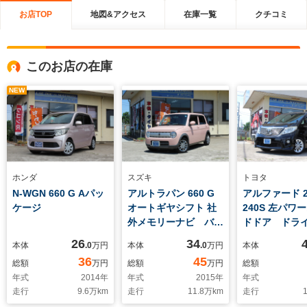
お店TOP
地図&アクセス
在庫一覧
クチコミ
このお店の在庫
NEW
ホンダ
スズキ
トヨタ
N-WGN 660 G Aパッ
アルトラパン 660 G
アルファード 2
ケージ
オートギヤシフト 社
240S 左パワ
外メモリーナビ バッ
ドドア ドラ
クカメラ ETC 社外
ーダー HID
26
34
本体
.0
万円
本体
.0
万円
本体
アルミホイール
トキー ETC
36
45
総額
万円
総額
万円
総額
ランスソナー
年式
2014
年
年式
2015
年
年式
ズコントロー
走行
9.6
万km
走行
11.8
万km
走行
1