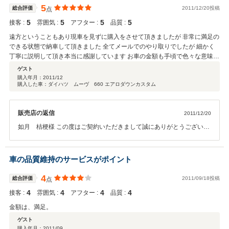
5
総合評価
2011/12/20投稿
点
5
5
5
5
接客 :
雰囲気 :
アフター :
品質 :
遠方ということもあり現車を見ずに購入をさせて頂きましたが 非常に満足の
できる状態で納車して頂きました 全てメールでのやり取りでしたが 細かく
丁寧に説明して頂き本当に感謝しています お車の金額も手頃で色々な意味で
良いお店だと思います 購入したお車を大事に乗っていきたいと思います こ
ゲスト
の度は色々とお世話になりました またの機会がありましたら是非よろしくお
購入年月：
2011/12
購入した車：ダイハツ ムーヴ 660 エアロダウンカスタム
願い致します
販売店の返信
2011/12/20
如月 桔梗様 この度はご契約いただきまして誠にありがとうございま
した。また大変よい評価を頂き誠に有難うございます。 お車に対しま
しては大事にメンテナンスしていただきながら乗っていただき、そし
て皆さんで楽しくワイワイとお乗りいただければと思っております。
車の品質維持のサービスがポイント
もし、近くにお立ち寄りの際は、当社までご来店のただければ、メン
テナンスのお手伝いをさせていただきますので、 お気軽にご連絡くだ
4
総合評価
2011/09/18投稿
点
さい。 今後とも、どうぞ宜しくお願い致します。
4
4
4
4
接客 :
雰囲気 :
アフター :
品質 :
金額は、満足。
ゲスト
購入年月：
2011/09