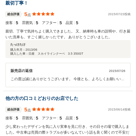
も、どうぞ宜しくお願い致します。
親切丁寧！
5
総合評価
2015/07/23投稿
点
5
5
5
5
接客 :
雰囲気 :
アフター :
品質 :
親切、丁寧で気持ちよく購入できました。 又、納車時も車の説明や、行き届
いた洗車も、すごく嬉しかったです。 ありがとうございました。
たっけたけ
購入年月：
2013/06
購入した車：日産 スカイラインクーペ 3.5 350GT
販売店の返信
2015/07/26
この度は誠にありがとうございます。 今後とも、よろしくお願いいた
します。
他の方の口コミどおりのお店でした
5
総合評価
2015/06/14投稿
点
5
5
5
5
接客 :
雰囲気 :
アフター :
品質 :
少し変わったデザインを気に入り実車を見に行き、その日その場で購入しま
した。中古車は売買の際トラブルが多いなんていう話も良く聞くので不安だ