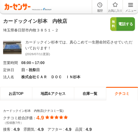
履歴
お気に入り
メニュー
カードックイン杉本 内牧店
無
電話する
料
埼玉県春日部市内牧３８５１－２
カードックイン杉本では、真心こめて一生懸命対応させていただ
いております！
(2026/07/11更新)
営業時間
08:00～17:00
定休日
日・祝祭日
法人名
株式会社ＣＡＲ ＤＯＣ ＩＮ杉本
お店TOP
地図&アクセス
在庫一覧
クチコミ
カードックイン杉本 内牧店(クチコミ一覧)
4.9
クチコミ総合評価：
（投稿数7件）
4.9
4.9
4.9
4.9
接客 :
雰囲気 :
アフター :
品質 :