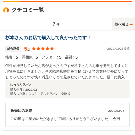
クチコミ一覧
7
並べ替え
件
杉本さんのお店で購入して良かったです！
5
総合評価
2022/03/25投稿
点
5
5
5
5
接客 :
雰囲気 :
アフター :
品質 :
何件か拝見していたお店があったのですが杉本さんのお車を発見してすぐに
現物を見に行きました。その際来店時間を大幅に超えて営業時間外になって
しまったのですが快く満足いくまで見させていただきました。翌日に購入を
決めましたがその時も杉本さんのお人柄が分かるサービスなど感謝してもし
ゆっちんラパン
きれない程、良くしていただきました。 購入後、少し不具合がありすぐに連
購入年月：
2022/02
購入した車：スズキ アルトラパン 660 X
絡させてもらっても快く対応、交換してくださいました。今ではすごく乗り
心地の良い愛車になり愛着が湧いています。 お車の方も他店で見た車より格
段に綺麗で素敵です。 色々とお世話になりました。ありがとうございまし
販売店の返信
2022/03/26
た。これからもお体には気を付けて下さい。 二人で今でも本当に感謝しかな
いと話題が出るほどです。 次回も機会があれば杉本さんに頼みたいくらいい
この度はご契約いただきまして誠にありがとうございました。 今回は
い車屋さん＆お人柄です！
このような高い評価をいただきまして、心から感謝しております。 何
かお困りの際はぜひお気軽にお立ち寄りください。 引き続き、今後と