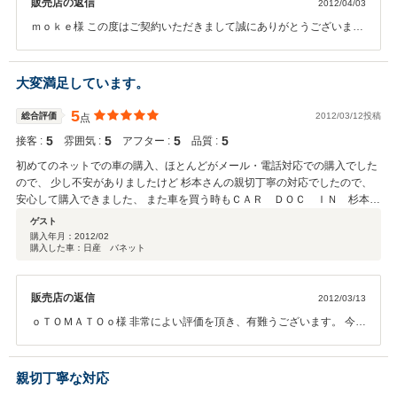
販売店の返信
2012/04/03
ｍｏｋｅ様 この度はご契約いただきまして誠にありがとうございまし
た。その後お車の調子、状態はいかがでしょうか？ 何かお困りの際は
ぜひお気軽にご連絡ください。 今後とも、どうぞ宜しくお願い致しま
す。
大変満足しています。
5
総合評価
2012/03/12投稿
点
5
5
5
5
接客 :
雰囲気 :
アフター :
品質 :
初めてのネットでの車の購入、ほとんどがメール・電話対応での購入でした
ので、 少し不安がありましたけど 杉本さんの親切丁寧の対応でしたので、
安心して購入できました、 また車を買う時もＣＡＲ ＤＯＣ ＩＮ 杉本さ
んで買おうと思います ありがとうございました。
ゲスト
購入年月：
2012/02
購入した車：日産 バネット
販売店の返信
2012/03/13
ｏＴＯＭＡＴＯｏ様 非常によい評価を頂き、有難うございます。 今後
もお客様に対して、ご満足いただけるよう、がんばりますので、宜し
くお願いいたします。 この度は誠に有難うございました。
親切丁寧な対応