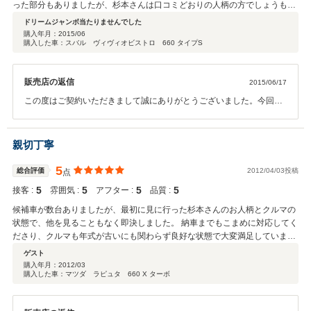
った部分もありましたが、杉本さんは口コミどおりの人柄の方でしょうもな
い質問にも対応はとても親切でした。実際納車された車も事前に見に行った
ドリームジャンボ当たりませんでした
時よりも良い状態にしてくれていたように感じました。またこちらの都合で
購入年月：
2015/06
購入した車：スバル ヴィヴィオビストロ 660 タイプS
営業時間外に電話をかけてしまった時も快く対応してくださったのはとても
ありがたかったです。おかげでとても良い一台と出会えました。
販売店の返信
2015/06/17
この度はご契約いただきまして誠にありがとうございました。今回は
このような高い評価をいただきまして、感謝しております。何かお気
づきのことが御座いましたら、遠慮なくご連絡ください。 今後とも、
どうぞ宜しくお願い致します。
親切丁寧
5
総合評価
2012/04/03投稿
点
5
5
5
5
接客 :
雰囲気 :
アフター :
品質 :
候補車が数台ありましたが、最初に見に行った杉本さんのお人柄とクルマの
状態で、他を見ることもなく即決しました。 納車までもこまめに対応してく
ださり、クルマも年式が古いにも関わらず良好な状態で大変満足していま
す。 長く乗りたいと思えるクルマと出会うことができ、感謝しています。
ゲスト
購入年月：
2012/03
購入した車：マツダ ラピュタ 660 X ターボ