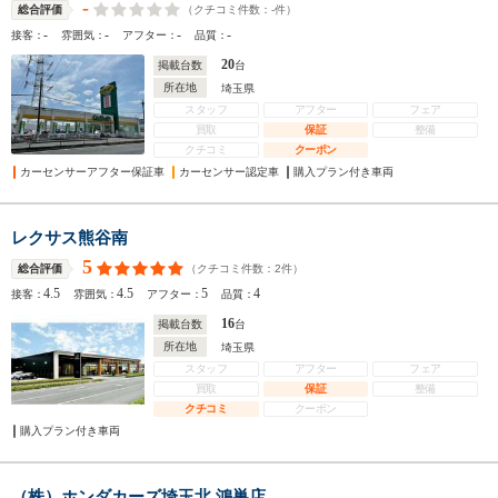
-
（クチコミ件数：
-
件）
総合評価
-
-
-
-
接客：
雰囲気：
アフター：
品質：
20
掲載台数
台
所在地
埼玉県
スタッフ
アフター
フェア
買取
保証
整備
クチコミ
クーポン
カーセンサーアフター保証車
カーセンサー認定車
購入プラン付き車両
レクサス熊谷南
5
（クチコミ件数：
2
件）
総合評価
4.5
4.5
5
4
接客：
雰囲気：
アフター：
品質：
16
掲載台数
台
所在地
埼玉県
スタッフ
アフター
フェア
買取
保証
整備
クチコミ
クーポン
購入プラン付き車両
（株）ホンダカーズ埼玉北 鴻巣店