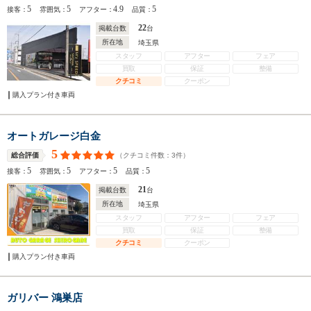
5
5
4.9
5
接客：
雰囲気：
アフター：
品質：
22
掲載台数
台
所在地
埼玉県
スタッフ
アフター
フェア
買取
保証
整備
クチコミ
クーポン
購入プラン付き車両
オートガレージ白金
5
（クチコミ件数：
3
件）
総合評価
5
5
5
5
接客：
雰囲気：
アフター：
品質：
21
掲載台数
台
所在地
埼玉県
スタッフ
アフター
フェア
買取
保証
整備
クチコミ
クーポン
購入プラン付き車両
ガリバー 鴻巣店