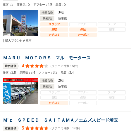
5
5
4.9
5
接客：
雰囲気：
アフター：
品質：
34
掲載台数
台
所在地
埼玉県
スタッフ
アフター
フェア
買取
保証
整備
クチコミ
クーポン
購入プラン付き車両
ＭＡＲＵ ＭＯＴＯＲＳ マル モータース
4
（クチコミ件数：
5
件）
総合評価
3.8
3.4
3.3
3.4
接客：
雰囲気：
アフター：
品質：
26
掲載台数
台
所在地
埼玉県
スタッフ
アフター
フェア
買取
保証
整備
クチコミ
クーポン
Ｍ’ｚ ＳＰＥＥＤ ＳＡＩＴＡＭＡ／エムズスピード埼玉
5
（クチコミ件数：
14
件）
総合評価