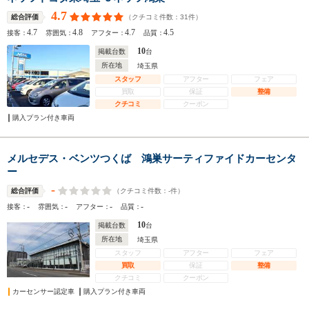
4.7
（クチコミ件数：
31
件）
総合評価
4.7
4.8
4.7
4.5
接客：
雰囲気：
アフター：
品質：
10
掲載台数
台
所在地
埼玉県
スタッフ
アフター
フェア
買取
保証
整備
クチコミ
クーポン
購入プラン付き車両
メルセデス・ベンツつくば 鴻巣サーティファイドカーセンタ
ー
-
（クチコミ件数：
-
件）
総合評価
-
-
-
-
接客：
雰囲気：
アフター：
品質：
10
掲載台数
台
所在地
埼玉県
スタッフ
アフター
フェア
買取
保証
整備
クチコミ
クーポン
カーセンサー認定車
購入プラン付き車両