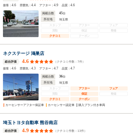
4.6
4.4
4.9
4.6
接客：
雰囲気：
アフター：
品質：
45
掲載台数
台
所在地
埼玉県
スタッフ
アフター
フェア
買取
保証
整備
クチコミ
クーポン
ネクステージ 鴻巣店
4.6
（クチコミ件数：
7
件）
総合評価
4.6
4.3
4.7
4.7
接客：
雰囲気：
アフター：
品質：
36
掲載台数
台
所在地
埼玉県
スタッフ
アフター
フェア
買取
保証
整備
クチコミ
クーポン
カーセンサーアフター保証車
カーセンサー認定車
購入プラン付き車両
埼玉トヨタ自動車 熊谷南店
4.9
（クチコミ件数：
13
件）
総合評価