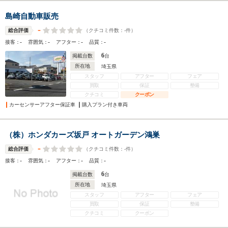
島崎自動車販売
-
（クチコミ件数：
-
件）
総合評価
-
-
-
-
接客：
雰囲気：
アフター：
品質：
6
掲載台数
台
所在地
埼玉県
スタッフ
アフター
フェア
買取
保証
整備
クチコミ
クーポン
カーセンサーアフター保証車
購入プラン付き車両
（株）ホンダカーズ坂戸 オートガーデン鴻巣
-
（クチコミ件数：
-
件）
総合評価
-
-
-
-
接客：
雰囲気：
アフター：
品質：
6
掲載台数
台
所在地
埼玉県
スタッフ
アフター
フェア
買取
保証
整備
クチコミ
クーポン