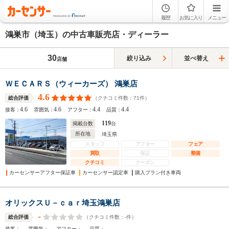
履歴
お気に入り
メニュー
鴻巣市（埼玉）の中古車販売店・ディーラー
30
絞り込み
並べ替え
店舗
ＷＥＣＡＲＳ（ウィーカーズ） 鴻巣店
4.6
（クチコミ件数：
71
件）
総合評価
4.6
4.6
4.4
4.4
接客：
雰囲気：
アフター：
品質：
119
掲載台数
台
所在地
埼玉県
スタッフ
アフター
フェア
買取
保証
整備
クチコミ
クーポン
カーセンサーアフター保証車
カーセンサー認定車
購入プラン付き車両
オリックスＵ－ｃａｒ埼玉鴻巣店
-
（クチコミ件数：
-
件）
総合評価
-
-
-
-
接客：
雰囲気：
アフター：
品質：