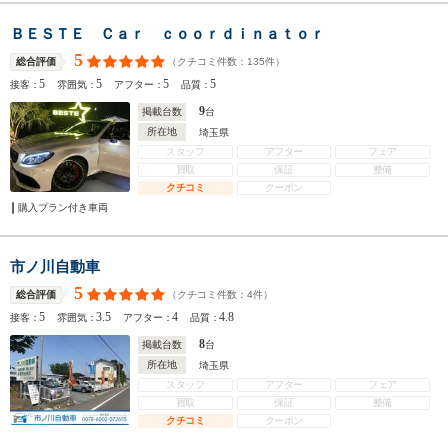
ＢＥＳＴＥ Ｃａｒ ｃｏｏｒｄｉｎａｔｏｒ
5
（クチコミ件数：
135
件）
総合評価
5
5
5
5
接客：
雰囲気：
アフター：
品質：
9
掲載台数
台
所在地
埼玉県
スタッフ
アフター
フェア
買取
保証
整備
クチコミ
クーポン
購入プラン付き車両
市ノ川自動車
5
（クチコミ件数：
4
件）
総合評価
5
3.5
4
4.8
接客：
雰囲気：
アフター：
品質：
8
掲載台数
台
所在地
埼玉県
スタッフ
アフター
フェア
買取
保証
整備
クチコミ
クーポン