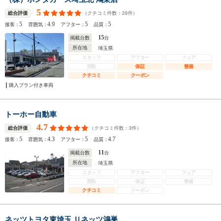
5
（クチコミ件数：
28
件）
総合評価
5
4.9
5
5
接客：
雰囲気：
アフター：
品質：
15
掲載台数
台
所在地
埼玉県
スタッフ
アフター
フェア
買取
保証
整備
クチコミ
クーポン
購入プラン付き車両
トーホー自動車
4.7
（クチコミ件数：
3
件）
総合評価
5
4.3
5
4.7
接客：
雰囲気：
アフター：
品質：
11
掲載台数
台
所在地
埼玉県
スタッフ
アフター
フェア
買取
保証
整備
クチコミ
クーポン
ネッツトヨタ東埼玉 Ｕネッツ鴻巣