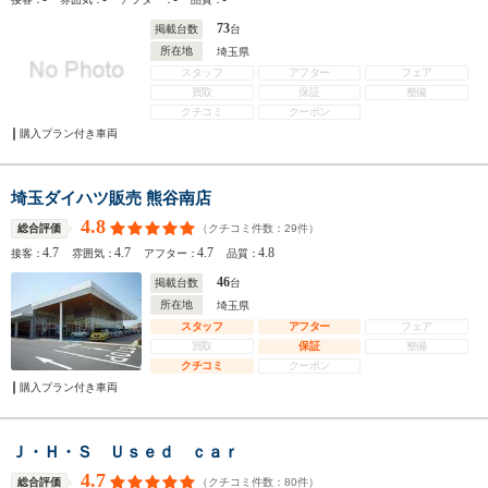
73
掲載台数
台
所在地
埼玉県
スタッフ
アフター
フェア
買取
保証
整備
クチコミ
クーポン
購入プラン付き車両
埼玉ダイハツ販売 熊谷南店
4.8
（クチコミ件数：
29
件）
総合評価
4.7
4.7
4.7
4.8
接客：
雰囲気：
アフター：
品質：
46
掲載台数
台
所在地
埼玉県
スタッフ
アフター
フェア
買取
保証
整備
クチコミ
クーポン
購入プラン付き車両
Ｊ・Ｈ・Ｓ Ｕｓｅｄ ｃａｒ
4.7
（クチコミ件数：
80
件）
総合評価