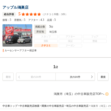
アップル鴻巣店
5
（クチコミ件数：
3
件）
総合評価
5
5
4.3
5
接客：
雰囲気：
アフター：
品質：
5
掲載台数
台
所在地
埼玉県
スタッフ
アフター
フェア
買取
保証
整備
クチコミ
クーポン
カーセンサーアフター保証車
1
/2
最初
前の20件
次の20件
最後
鴻巣市（埼玉）の中古車販売店TOPへ
中古車トップ
中古車販売店検索
関東の中古車販売店
埼玉の中古車販売店
鴻巣市（埼玉）の