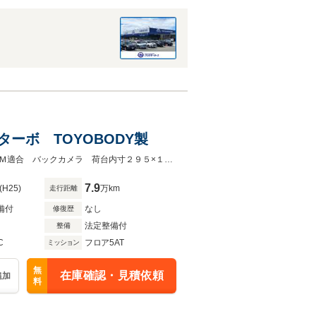
ターボ TOYOBODY製
ボトルカー ２ｔ スムーサー ＴＯＹＯＢＯＤＹ製 ４室 中間棚ＮＯｘ・ＰＭ適合 バックカメラ 荷台内寸２９５×１７８×１０１ｃｍ
7.9
(H25)
万km
走行距離
備付
なし
修復歴
法定整備付
整備
C
フロア5AT
ミッション
無
在庫確認・見積依頼
追加
料