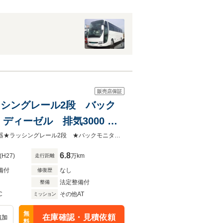
販売店保証
ラッシングレール2段 バック
ィーゼル 排気3000 ハ
★平成27（2015）年式 ★エルフ1.45トン ★パネル車 ★4WD ★車載拡声器★ラッシングレール2段 ★バックモニター ★特殊シフト ★フル装備 ★ハコ2m97cm×1m64cm×2m04cm(高)
6.8
(H27)
万km
走行距離
備付
なし
修復歴
法定整備付
整備
C
その他AT
ミッション
無
在庫確認・見積依頼
追加
料