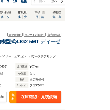
8
9
10
前へ
次へ
最後
走行距離
排気量
車検
修復歴
多
少
多
少
付
無
無
有
360°
画像付
オンライン相談可
販売店保証
機型式4JG2 5MT ディーゼ
原動機の型式４ＪＧ２ ５ＭＴ ディーゼル リアダブルタイヤ 荷台幌 ドアバイザー エアコン パワーステアリング パワーウィンドウ
9
(H09)
万km
走行距離
備付
なし
修復歴
法定整備付
整備
C
フロア5MT
ミッション
無
在庫確認・見積依頼
追加
料