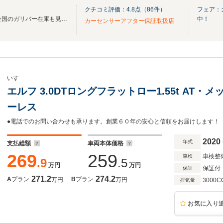
クチコミ評価：
4.8
点（
86
件）
フェア：
無料電話は24時間ご案内！！全国のガリバー在庫も見たい方は一括照会が可能です！
中！
カーセンサーアフター保証取扱店
いすゞ
エルフ 3.0DTロングフラットロー1.55t AT
ーレス
●電話でのお問い合わせも承ります。創業６０年の安心と信頼をお届けします！
2020
年式
支払総額
車両本体価格
269
259
車検整
車検
.9
.5
万円
万円
保証付
保証
271.2
274.2
A
プラン
B
プラン
万円
万円
3000C
排気量
お気に入り