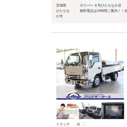
茨城県
ガリバー ６号ひたちなか店
ひたちな
か市
トラック
白