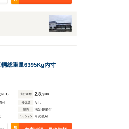
輛総重量6395Kg内寸
2.8
(R01)
万km
走行距離
備付
なし
修復歴
法定整備付
整備
C
その他AT
ミッション
無