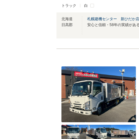
トラック
白
北海道
札幌建機センター 新ひだか
日高郡