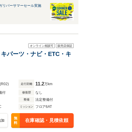
ガリバーサマーセール実施
オンライン相談可
販売店保証
・メッキパーツ・ナビ・ETC・キ
11.2
(R02)
万km
走行距離
備付
なし
修復歴
法定整備付
整備
C
フロア6AT
ミッション
無
在庫確認・見積依頼
追加
料