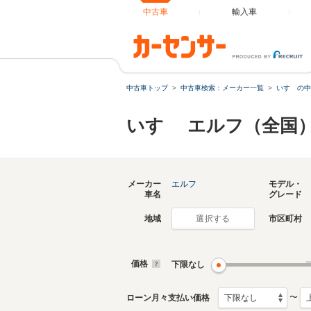
中古車
輸入車
中古車トップ
中古車検索：メーカー一覧
いすゞの中
いすゞ エルフ（全国
メーカー
エルフ
モデル・
車名
グレード
地域
市区町村
選択する
価格
下限なし
〜
ローン月々支払い価格