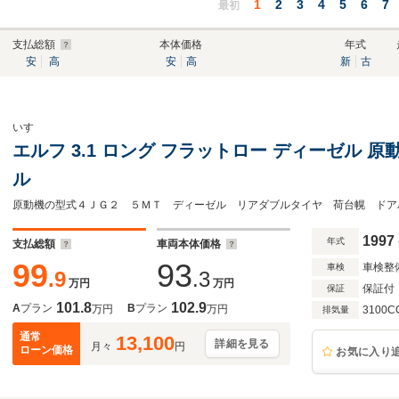
1
2
3
4
5
6
7
最初
支払総額
本体価格
年式
安
高
安
高
新
古
いすゞ
エルフ 3.1 ロング フラットロー ディーゼル 原動
ル
1997
年式
支払総額
車両本体価格
99
93
車検整
車検
.9
.3
万円
万円
保証付
保証
101.8
102.9
A
プラン
B
プラン
万円
万円
3100C
排気量
通常
13,100
詳細を見る
月々
円
ローン価格
お気に入り