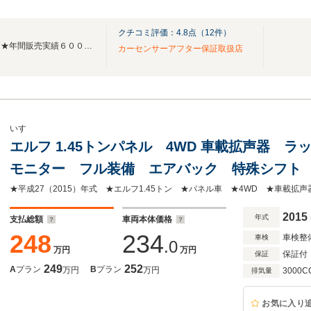
クチコミ評価：
4.8
点（
12
件）
★バス・トラックの専門店です★年間販売実績６００台！年間出張買取実績２００台！
カーセンサーアフター保証取扱店
いすゞ
エルフ 1.45トンパネル 4WD 車載拡声器 
モニター フル装備 エアバック 特殊シフト デ
コ内寸 2m97cm×1m64cm×204cm(高)
2015
年式
支払総額
車両本体価格
248
234
車検整
車検
.0
万円
万円
保証付
保証
249
252
A
プラン
B
プラン
万円
万円
3000C
排気量
お気に入り