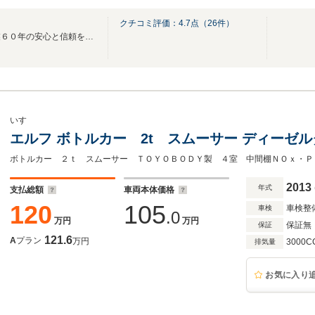
クチコミ評価：
4.7
点（
26
件）
全店総在庫数１５００台！創業６０年の安心と信頼をお届けします！
いすゞ
エルフ ボトルカー 2t スムーサー ディーゼル
2013
年式
支払総額
車両本体価格
120
105
車検整
車検
.0
万円
万円
保証無
保証
121.6
A
プラン
万円
3000C
排気量
お気に入り