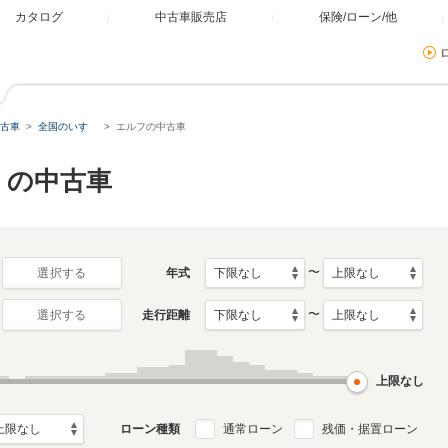
カタログ
中古車販売店
保険/ローン/他
古車
全国のいすゞ
エルフの中古車
）の中古車
〜
年式
選択する
〜
走行距離
選択する
上限なし
ローン種類
通常ローン
残価・据置ローン