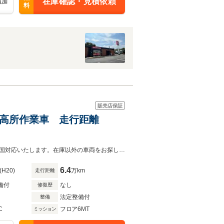
在庫確認・見積依頼
追加
料
販売店保証
 高所作業車 走行距離
札幌建機センター北見店の車両をご覧いただきありがとうございます！納車は全国対応いたします。在庫以外の車両をお探しの方には全国から探してお応えします。
6.4
(H20)
万km
走行距離
備付
なし
修復歴
法定整備付
整備
C
フロア6MT
ミッション