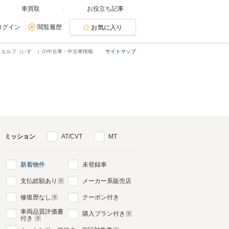
車買取
お役立ち記事
ログイン
閲覧履歴
お気に入り
エルフ（いすゞ）の中古車・中古車情報
サイトマップ
ミッション
AT/CVT
MT
新着物件
未登録車
支払総額あり
メーカー系販売店
修復歴なし
クーポン付き
車両品質評価書
購入プラン付き
付き