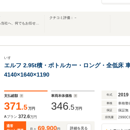
店
クチコミ評価：－
安心と信頼・58年の実績がある当社へ、何でもお任せ下さい。
いすゞ
エルフ 2.95t積・ボトルカー・ロング・全低床 車
4140×1640×1190
2019
年式
支払総額
車両本体価格
371
346
車検整
車検
.5
.5
万円
万円
保証無
保証
372.6
A
プラン
万円
2990C
排気量
通常
69,900
詳細を見る
月々
円