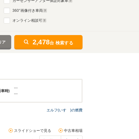
カーセンサーアフター保証対象車
360
°画像付き車両
オンライン相談可
2,478
リア
台 検索する
---
新車時)
---
エルフ(いすゞ)の燃費
スライドショーで見る
中古車相場