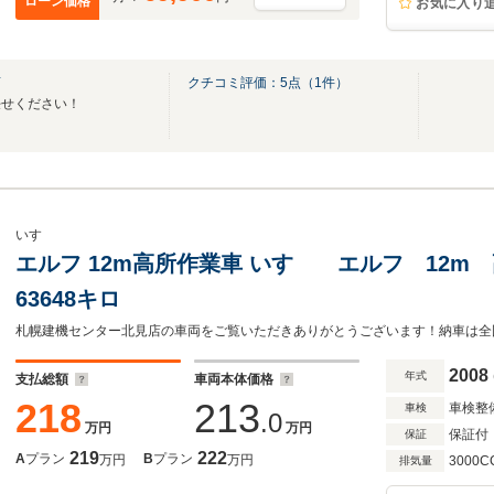
ローン価格
お気に入り
店
クチコミ評価：
5
点（
1
件）
任せください！
いすゞ
エルフ 12m高所作業車 いすゞ エルフ 12m
63648キロ
2008
年式
支払総額
車両本体価格
218
213
車検整
車検
.0
万円
万円
保証付
保証
219
222
A
プラン
B
プラン
万円
万円
3000C
排気量