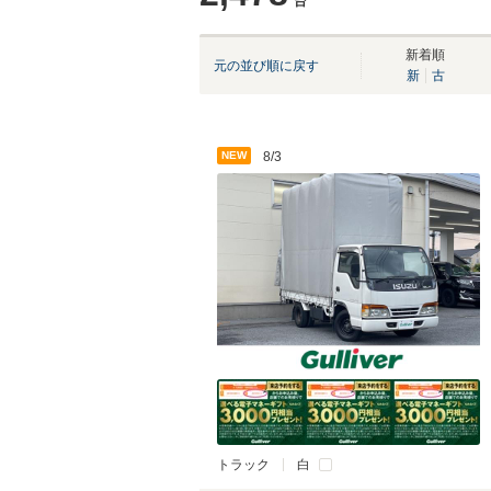
台
新着順
元の並び順に戻す
新
古
NEW
8/3
トラック
白