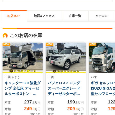
お店TOP
地図&アクセス
在庫一覧
クチコミ
このお店の在庫
NEW
NEW
NEW
三菱ふそう
三菱
いすゞ
キャンター 3.0 強化ダ
パジェロ 3.2 ロング
ギガ セルフロ
ンプ 全低床 ディーゼ
スーパーエクシード
ISUZU GIGA 
ルターボ 3トン
ディーゼルターボ
型セルフローダ
MT I5 キーレス 全
4WD フルセグテレ
年 長さ 11
237
199
12
本体
.8
万円
本体
.8
万円
本体
塗装済 3年間保証可
ビ ナビ バックカメ
幅 249cm 
249
209
12
総額
.8
万円
総額
.8
万円
総額
ラ ETC ルーフキャ
重量 24950
年式
2014
年
年式
2014
年
年式