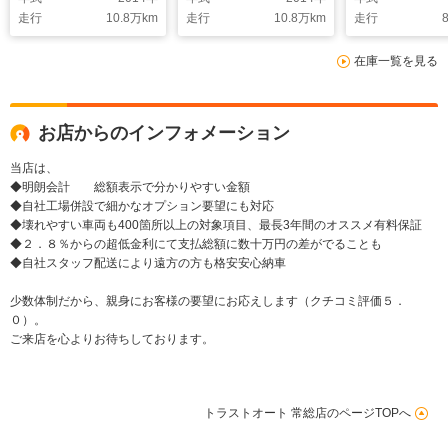
リア
ルセグテレビ
走行
10.8
万km
走行
10.8
万km
走行
8
ETC
在庫一覧を見る
お店からのインフォメーション
当店は、
◆明朗会計 総額表示で分かりやすい金額
◆自社工場併設で細かなオプション要望にも対応
◆壊れやすい車両も400箇所以上の対象項目、最長3年間のオススメ有料保証
◆２．８％からの超低金利にて支払総額に数十万円の差がでることも
◆自社スタッフ配送により遠方の方も格安安心納車
少数体制だから、親身にお客様の要望にお応えします（クチコミ評価５．
０）。
ご来店を心よりお待ちしております。
トラストオート 常総店のページTOPへ