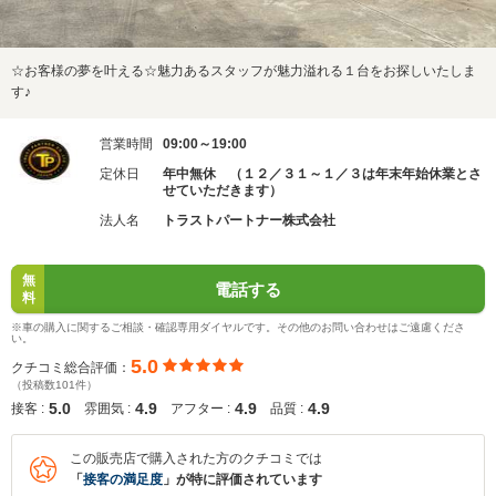
☆お客様の夢を叶える☆魅力あるスタッフが魅力溢れる１台をお探しいたしま
す♪
営業時間
09:00～19:00
定休日
年中無休 （１２／３１～１／３は年末年始休業とさ
せていただきます）
法人名
トラストパートナー株式会社
無
電話する
料
※車の購入に関するご相談・確認専用ダイヤルです。その他のお問い合わせはご遠慮くださ
い。
5.0
クチコミ総合評価：
（投稿数101件）
5.0
4.9
4.9
4.9
接客 :
雰囲気 :
アフター :
品質 :
この販売店で購入された方のクチコミでは
「
接客の満足度
」が特に評価されています