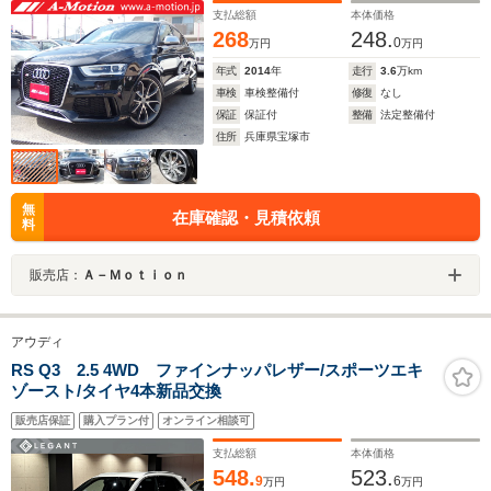
支払総額
本体価格
268
248.
0
万円
万円
年式
2014
年
走行
3.6
万km
車検
車検整備付
修復
なし
保証
保証付
整備
法定整備付
住所
兵庫県宝塚市
無
在庫確認・見積依頼
料
販売店：
Ａ－Ｍｏｔｉｏｎ
アウディ
RS Q3 2.5 4WD ファインナッパレザー/スポーツエキ
ゾースト/タイヤ4本新品交換
販売店保証
購入プラン付
オンライン相談可
支払総額
本体価格
548.
523.
9
6
万円
万円