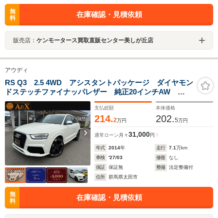
無
在庫確認・見積依頼
料
販売店：
ケンモータース買取直販センター美しが丘店
アウディ
RS Q3 2.5 4WD アシスタントパッケージ ダイヤモン
ドステッチファイナッパレザー 純正20インチAW
BOSEサラウンドサンドシステム
支払総額
本体価格
214.
202.
2
5
万円
万円
31,000
通常ローン
月々
円
年式
2014
年
走行
7.1
万km
車検
'27/03
修復
なし
保証
保証無
整備
法定整備付
住所
群馬県太田市
無
在庫確認・見積依頼
料