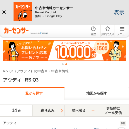
中古車情報カーセンサー
表示
Recruit Co., Ltd.
無料 － Google Play
履歴
お気に入り
メニュー
RS Q3（アウディ）の中古車・中古車情報
アウディ RS Q3
一覧から探す
地図から探す
更新時に
14
絞り込み
並べ替え
台
メール受信
アウディ
PR