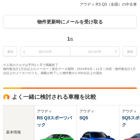
アウディ RS Q3（全国）の中古車
物件更新時にメールを受け取る
1
/1
最初
前の30件
次の30件
最後
※人気のクルマは平均1ヶ月で掲載終了
物件数合計1万台以上のメーカー｜算出データ期間：2024年9月～11月｜内容：物件数合計1万
台以上のメーカーのうち、掲載が終了した物件数が1,000台以上の場合
よく一緒に検討される車種を比較
アウディ
アウディ
アウディ
RS Q3スポーツバ
SQ5
SQ5ス
ック
ク
基本情報