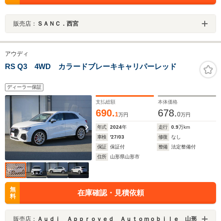
販売店：
ＳＡＮＣ．西宮
アウディ
RS Q3 4WD カラードブレーキキャリパーレッド
ディーラー保証
支払総額
本体価格
690.
678.
1
0
万円
万円
年式
2024
年
走行
0.9
万km
車検
'27/03
修復
なし
保証
保証付
整備
法定整備付
住所
山形県山形市
無
在庫確認・見積依頼
料
販売店：
Ａｕｄｉ Ａｐｐｒｏｖｅｄ Ａｕｔｏｍｏｂｉｌｅ 山形