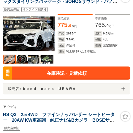
ックスタイリングパッケージ・SONOSサウンド・パノラ
マサンルーフ・純正21インチアルミ・RSダンピングコン
販売店保証
オンライン相談可
トロール・RSスポーツエキゾースト
支払総額
本体価格
775.
765.
9
0
万円
万円
年式
2025
年
走行
0.5
万km
車検
'28/01
修復
なし
保証
保証付
整備
法定整備付
住所
埼玉県さいたま市桜区
無
在庫確認・見積依頼
料
販売店：
ｂｏｎｄ ｃａｒｓ ＵＲＡＷＡ
アウディ
RS Q3 2.5 4WD ファインナッパレザー シートヒータ
ー 20AW KW車高調 純正ナビ&Bカメラ BOSEサウ
ンド アシスタンスPKG
販売店保証