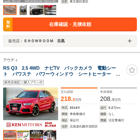
住所
東京都目黒区
無
在庫確認・見積依頼
料
販売店：
ＳＨＯＷＲＯＯＭ 目黒
アウディ
RS Q3 2.5 4WD ナビTV バックカメラ 電動シー
ト パワステ パワーウィンドウ シートヒーター エ
アコン ETC キーレスエントリー アルミホイール
販売店保証
購入プラン付
横滑り防止装置
支払総額
本体価格
218.
208.
8
8
万円
万円
年式
2014
年
走行
5.2
万km
車検
車検整備付
修復
なし
保証
保証付
整備
法定整備付
住所
北海道札幌市清田区