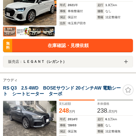
年式
2021
年
走行
1.3
万km
車検
車検整備付
修復
なし
保証
保証付
整備
法定整備付
住所
埼玉県戸田市
無
在庫確認・見積依頼
料
販売店：
ＬＥＧＡＮＴ（レガント）
アウディ
RS Q3 2.5 4WD BOSEサウンド 20インチAW 電動シー
ト シートヒーター ターボ
支払総額
本体価格
248
238.
0
万円
万円
年式
2014
年
走行
6.1
万km
車検
'28/03
修復
なし
保証
保証無
整備
法定整備無