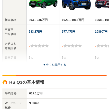
新車価格
863～936万円
1023～1063万円
1058～1
中古車
583.8万円
977.4万円
1089万円
平均価格
クチコミ
-
-
-
総合評価
乗車定員
5人
5人
5人
▼
全てを表示する
ドア数
5ドア
5ドア
5ドア
全高
全高
全
RS Q3の基本情報
1.56m
1.66m
1.
平均価格
617.1万円
全幅
全幅
全
WLTCモード
9.8km/L
サイズ
1.86m
1.9m
1
燃費
全長
全長
(全長x全幅x全高)