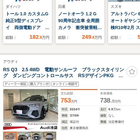
ダイハツ
日産
スズキ
トール 1.0 カスタムG
ノートオーラ 1.2 G
アルトラパン 6
純正9型ディスプレ
90周年記念車 全周囲
オートギヤシフ
イ 両側電動ドア バ
カメラ 衝突被害軽減
検R10年2月 
ックカメラ 衝突被害
システム レーダーク
キー ETC
182
249
総額：
.9
万円
総額：
.9
万円
総額：
軽減システム 禁煙
ルーズ 禁煙車 パワ
車 スマートキー
ーシート ドラレコ
LEDヘッド ETC 純
コーナーセンサー ス
アウディ
正14インチアルミ
マートキー LEDヘッ
オートハイビーム オ
ド ビルトインETC
RS Q3 2.5 4WD 電動サンルーフ ブラックスタイリン
グ ダンピングコントロールサス RSデザインPKG ハ
ートエアコン
純正17インチアル
ニカムステッチナッパレザースポーツシート 21インチ
Bluetooth
ミ オートハイビーム
ディーラー保証
購入プラン付
オンライン相談可
ホイール SONOSサウンド レッドキャリパー
支払総額
本体価格
753
738.
0
万円
万円
年式
2024
年
走行
0.9
万km
車検
'27/09
修復
なし
保証
保証付
整備
法定整備付
住所
東京都豊島区