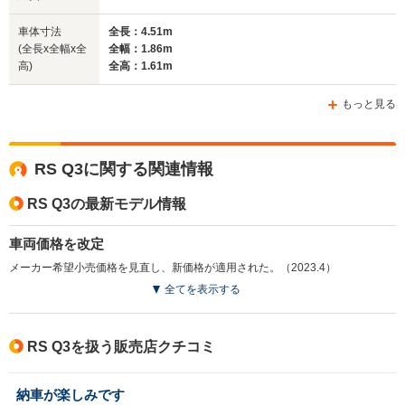
4.51m
4.72m
4.
車体寸法
全長：4.51m
(全長x全幅x全
全幅：1.86m
高)
全高：1.61m
ホイールベース
ホイールベース
ホイー
-m
-m
もっと見る
12.1～12.7km/L
12.1～12.
└市街地:9.4～
└市街地:9
9.8km/L
RS Q3に関する関連情報
10.2km/L
10.2km/L
WLTCモード
└市街地:7.2km/L
└郊外:12.7～
└郊外:12.
燃費
└郊外:9.9km/L
RS Q3の最新モデル情報
13.1km/L
13.1km/L
└高速道路:11.4km/L
└高速道路:13.3～
└高速道路:
13.9km/L
13.9km/L
車両価格を改定
メーカー希望小売価格を見直し、新価格が適用された。（2023.4）
排気量
2480cc
2994cc
2994cc
全てを表示する
駆動方式
4WD
4WD
4WD
RS Q3を扱う販売店クチコミ
納車が楽しみです