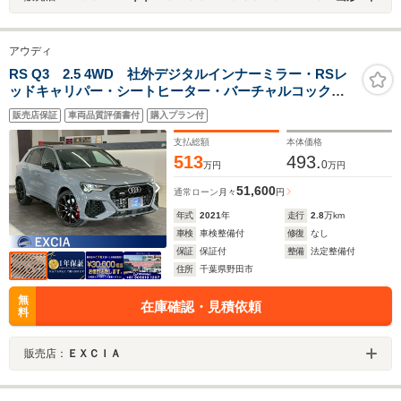
アウディ
RS Q3 2.5 4WD 社外デジタルインナーミラー・RSレ
ッドキャリパー・シートヒーター・バーチャルコックピ
ット・マトリックスLEDヘッドライト
販売店保証
車両品質評価書付
購入プラン付
支払総額
本体価格
513
493.
0
万円
万円
51,600
通常ローン
月々
円
年式
2021
年
走行
2.8
万km
車検
車検整備付
修復
なし
保証
保証付
整備
法定整備付
住所
千葉県野田市
無
在庫確認・見積依頼
料
販売店：
ＥＸＣＩＡ