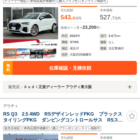
ディーラー保証
車両品質評価書付
購入プラン付
オンライン相談可
ーンアシスト/ACC/360度カメラ/スマホインターフェース/
認定中古車
支払総額
本体価格
543.
527.
6
7
万円
万円
23,200
残価ローン
月々
円
年式
2022
年
走行
3.6
万km
車検
'27/03
修復
なし
保証
保証付
整備
法定整備付
住所
大阪府四條畷市
無
在庫確認・見積依頼
料
販売店：
Ａｕｄｉ正規ディーラー アウディ東大阪
アウディ
RS Q3 2.5 4WD RSデザインレッドPKG ブラックス
タイリングPKG ダンピングコントロールサス RSスポ
ーツエキゾースト OP21インチAW SONOS エクステ
販売店保証
車両品質評価書付
購入プラン付
オンライン相談可
リアカーボン レッドキャリパー 1オーナー
支払総額
本体価格