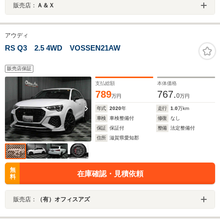
販売店：
Ａ＆Ｘ
アウディ
RS Q3 2.5 4WD VOSSEN21AW
販売店保証
支払総額
本体価格
789
767.
0
万円
万円
年式
2020
年
走行
1.0
万km
車検
車検整備付
修復
なし
保証
保証付
整備
法定整備付
住所
滋賀県愛知郡
無
在庫確認・見積依頼
料
販売店：
（有）オフィスアズ