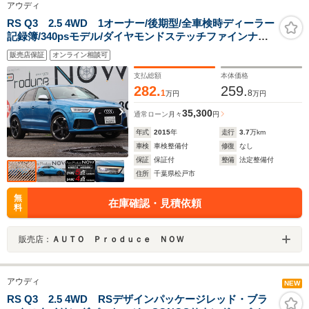
アウディ
RS Q3 2.5 4WD 1オーナー/後期型/全車検時ディーラー
記録簿/340psモデル/ダイヤモンドステッチファインナッ
パレザー/純正20インチAW/バックカメラ/BOSEサラウン
販売店保証
オンライン相談可
ド/シートヒーター
支払総額
本体価格
282.
259.
1
8
万円
万円
35,300
通常ローン
月々
円
年式
2015
年
走行
3.7
万km
車検
車検整備付
修復
なし
保証
保証付
整備
法定整備付
住所
千葉県松戸市
無
在庫確認・見積依頼
料
販売店：
ＡＵＴＯ Ｐｒｏｄｕｃｅ ＮＯＷ
アウディ
NEW
RS Q3 2.5 4WD RSデザインパッケージレッド・ブラ