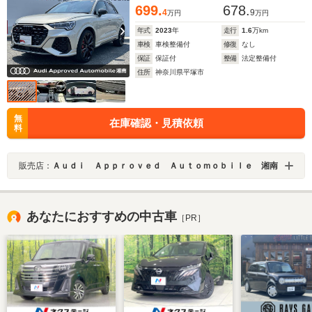
699.
678.
4
9
万円
万円
年式
2023
年
走行
1.6
万km
車検
車検整備付
修復
なし
保証
保証付
整備
法定整備付
住所
神奈川県平塚市
無
在庫確認・見積依頼
料
販売店：
Ａｕｄｉ Ａｐｐｒｏｖｅｄ Ａｕｔｏｍｏｂｉｌｅ 湘南
あなたにおすすめの中古車
［PR］