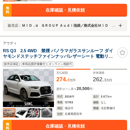
無
在庫確認・見積依頼
料
販売店：
ＭＩＤ．α ＧＲＯＵＰ Ａｕｄｉ池袋／株式会社ＭＩＤ ＡＬＦＡ
アウディ
RS Q3 2.5 4WD 禁煙 パノラマガラスサンルーフ ダイ
ヤモンドステッチファインナッパレザーシート 電動リア
ゲート 直列5気筒2.5リッターターボ RS専用エクステリア
販売店保証
車両品質評価書付
オンライン相談可
ベルハウジング別体式ウェーブ&ドリルドFブレーキロー
ター 20AW
支払総額
本体価格
274.
262.
5
3
万円
万円
20,500
通常ローン
月々
円
年式
2016
年
走行
3.0
万km
車検
'27/03
修復
なし
保証
保証付
整備
法定整備付
住所
兵庫県西宮市
無
在庫確認・見積依頼
料