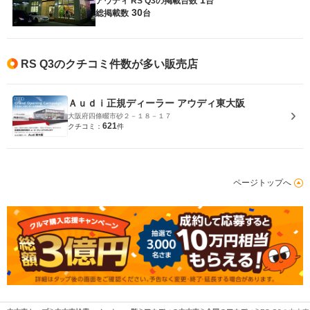
アウディ RS Q3の
掲載台数
台
30
総掲載数
台
RS Q3のクチコミ件数が多い販売店
Ａｕｄｉ正規ディーラー アウディ東大阪
大阪府四條畷市砂２－１８－１７
621
クチコミ：
件
ページトップへ