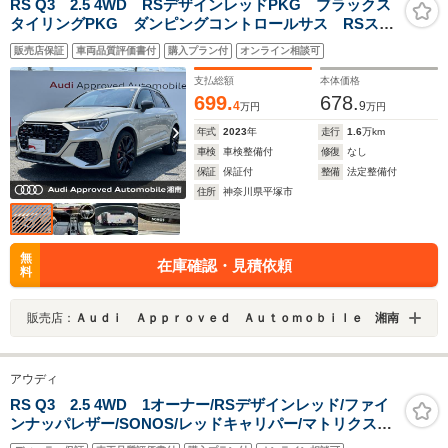
RS Q3 2.5 4WD RSデザインレッドPKG ブラックス
タイリングPKG ダンピングコントロールサス RSスポ
ーツエキゾースト OP21インチAW SONOS エクステ
販売店保証
車両品質評価書付
購入プラン付
オンライン相談可
リアカーボン レッドキャリパー 1オーナー
支払総額
本体価格
699.
678.
4
9
万円
万円
年式
2023
年
走行
1.6
万km
車検
車検整備付
修復
なし
保証
保証付
整備
法定整備付
住所
神奈川県平塚市
無
在庫確認・見積依頼
料
販売店：
Ａｕｄｉ Ａｐｐｒｏｖｅｄ Ａｕｔｏｍｏｂｉｌｅ 湘南
アウディ
RS Q3 2.5 4WD 1オーナー/RSデザインレッド/ファイ
ンナッパレザー/SONOS/レッドキャリパー/マトリクス
LEDヘッドライト/プライバシーガラス/サイドアシスト/レ