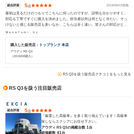
5
総合評価
2019/06/15投稿
点
最初は見るだけのつもりでこちらに伺ったのですが、説明も分かりやすく、
対応も丁寧ですぐに購入を決めました。担当者以外は何となく冷たい、そっ
けないと感じる販売店も多いなか、こちらは全く違い、皆さんの対応がとて
も良かったです。長くお付き合いしていきたいと思いました。担当さん、こ
Ｍａｓａｆｕｍｉ．Ｕｃ
ちらの要望にも早く対応してくださり全てをスムーズに進めていただきまし
た。納車まであと数日、楽しみにしております
購入した販売店：
トップランク 本店
アウディ RS Q3
（2019/06購入）
RS Q3を扱う販売店クチコミをもっと見る
RS Q3を扱う注目販売店
ＥＸＣＩＡ
5
総合評価
点
『厳選した高級車』を多く取り揃えています！高級車
探しならエクシアにお任せ下さい。
1
アウディ RS Q3の
掲載台数
台
41
総掲載数
台